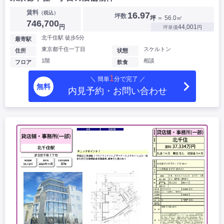
賃料
（税込）
16.97
坪数
坪
＝ 56.0㎡
746,700
円
44,001
坪単価
円
北千住駅 徒歩5分
最寄駅
東京都千住一丁目
スケルトン
住所
状態
1階
相談
フロア
飲食
1
＼ 簡単
分で完了 ／
無料
内見予約・お問い合わせ