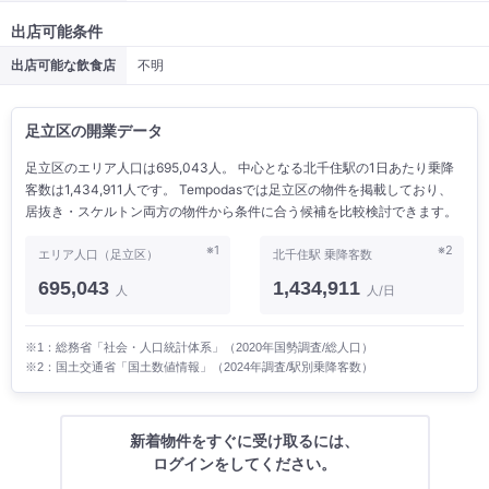
出店可能条件
出店可能な飲食店
不明
足立区の開業データ
足立区のエリア人口は695,043人。 中心となる北千住駅の1日あたり乗降
客数は1,434,911人です。 Tempodasでは足立区の物件を掲載しており、
居抜き・スケルトン両方の物件から条件に合う候補を比較検討できます。
※1
※2
エリア人口（足立区）
北千住駅 乗降客数
695,043
1,434,911
人
人/日
※1：総務省「社会・人口統計体系」（2020年国勢調査/総人口）
※2：国土交通省「国土数値情報」（2024年調査/駅別乗降客数）
新着物件をすぐに受け取るには、
ログインをしてください。