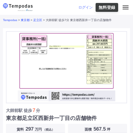
無料登録
はじめての方へ
ログイン
Tempodas
>
東京都
>
足立区
> 大師前駅 徒歩7分 東京都西新井一丁目の店舗物件
Tempodasとは
都道府県や業種から探す
便利な機能
都道府県から探す
お役立ちコンテンツ
北海道
・
東北
北海道
|
青森県
|
岩手県
|
宮城県
|
秋田県
|
利用イメージ
山形県
|
福島県
|
関東
東京都
|
神奈川県
|
埼玉県
|
千葉県
|
栃木県
|
よくあるご質問
茨城県
|
群馬県
|
中部
山梨県
|
長野県
|
石川県
|
新潟県
|
富山県
|
お問い合わせ
福井県
|
愛知県
|
岐阜県
|
静岡県
|
近畿
大阪府
|
兵庫県
|
京都府
|
滋賀県
|
奈良県
|
和歌山県
|
三重県
|
中国
岡山県
|
広島県
|
鳥取県
|
島根県
|
山口県
|
四国
香川県
|
徳島県
|
愛媛県
|
高知県
|
九州
福岡県
|
佐賀県
|
長崎県
|
熊本県
|
大分県
|
7
大師前駅
徒歩
分
宮崎県
|
鹿児島県
|
沖縄県
|
東京都足立区西新井一丁目の店舗物件
業種から探す
297
567.5
賃料
万円
面積
坪
（税込）
飲食店・飲食業