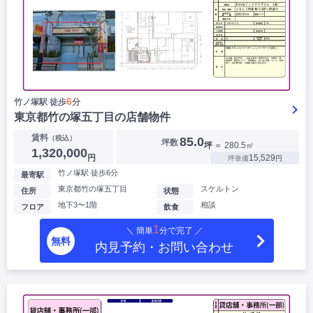
6
竹ノ塚駅 徒歩
分
東京都竹の塚五丁目の店舗物件
賃料
（税込）
85.0
坪数
坪
＝ 280.5㎡
1,320,000
円
15,529
坪単価
円
竹ノ塚駅 徒歩6分
最寄駅
東京都竹の塚五丁目
スケルトン
住所
状態
地下3〜1階
相談
フロア
飲食
1
＼ 簡単
分で完了 ／
無料
内見予約・お問い合わせ