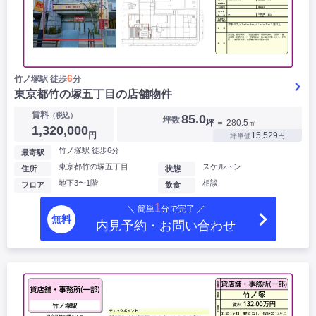
6
竹ノ塚駅 徒歩
分
東京都竹の塚五丁目の店舗物件
賃料
（税込）
85.0
坪数
坪
＝ 280.5㎡
1,320,000
円
15,529
坪単価
円
竹ノ塚駅 徒歩6分
最寄駅
東京都竹の塚五丁目
スケルトン
住所
状態
地下3〜1階
相談
フロア
飲食
1
＼ 簡単
分で完了 ／
無料
内見予約・お問い合わせ