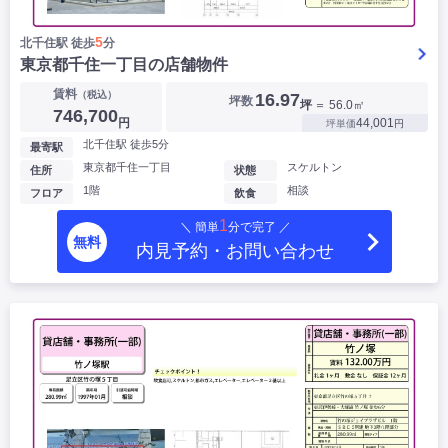
5
北千住駅 徒歩
分
東京都千住一丁目の店舗物件
賃料
（税込）
16.97
坪数
坪
＝ 56.0㎡
746,700
円
44,001
坪単価
円
北千住駅 徒歩5分
最寄駅
東京都千住一丁目
スケルトン
住所
状態
1階
相談
フロア
飲食
1
＼ 簡単
分で完了 ／
無料
内見予約・お問い合わせ