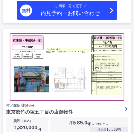
1
＼ 簡単
分で完了 ／
無料
内見予約・お問い合わせ
6
竹ノ塚駅 徒歩
分
東京都竹の塚五丁目の店舗物件
賃料
（税込）
85.0
坪数
坪
＝ 280.5㎡
1,320,000
円
15,529
坪単価
円