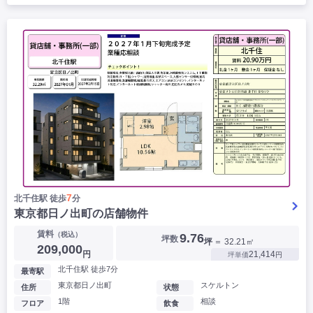
7
北千住駅 徒歩
分
東京都日ノ出町の店舗物件
賃料
（税込）
9.76
坪数
坪
＝ 32.21㎡
209,000
円
21,414
坪単価
円
北千住駅 徒歩7分
最寄駅
東京都日ノ出町
スケルトン
住所
状態
1階
相談
フロア
飲食