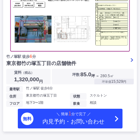
6
竹ノ塚駅 徒歩
分
東京都竹の塚五丁目の店舗物件
賃料
（税込）
85.0
坪数
坪
＝ 280.5㎡
1,320,000
円
15,529
坪単価
円
竹ノ塚駅 徒歩6分
最寄駅
東京都竹の塚五丁目
スケルトン
住所
状態
地下3〜1階
相談
フロア
飲食
1
＼ 簡単
分で完了 ／
無料
内見予約・お問い合わせ