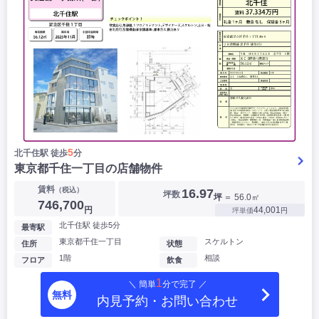
5
北千住駅 徒歩
分
東京都千住一丁目の店舗物件
賃料
（税込）
16.97
坪数
坪
＝ 56.0㎡
746,700
円
44,001
坪単価
円
北千住駅 徒歩5分
最寄駅
東京都千住一丁目
スケルトン
住所
状態
1階
相談
フロア
飲食
1
＼ 簡単
分で完了 ／
無料
内見予約・お問い合わせ