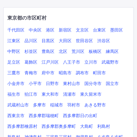
東京都の市区町村
千代田区
中央区
港区
新宿区
文京区
台東区
墨田区
江東区
品川区
目黒区
大田区
世田谷区
渋谷区
中野区
杉並区
豊島区
北区
荒川区
板橋区
練馬区
足立区
葛飾区
江戸川区
八王子市
立川市
武蔵野市
三鷹市
青梅市
府中市
昭島市
調布市
町田市
小金井市
小平市
日野市
東村山市
国分寺市
国立市
福生市
狛江市
東大和市
清瀬市
東久留米市
武蔵村山市
多摩市
稲城市
羽村市
あきる野市
西東京市
西多摩郡瑞穂町
西多摩郡日の出町
西多摩郡檜原村
西多摩郡奥多摩町
大島町
利島村