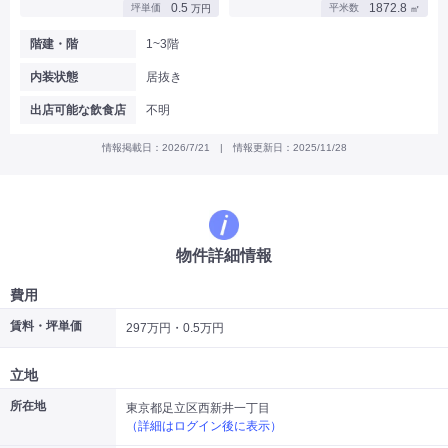
0.5
1872.8
坪単価
平米数
万円
㎡
|
|
|
バー
カフェ・喫茶店・軽飲食
居酒屋・ダイニングバー・バル
|
|
ラーメン・中華料理
パン屋・ケーキ屋
階建・階
1~3階
|
|
お好み焼き・ステーキ・鉄板焼き
焼肉・韓国料理
内装状態
居抜き
|
|
|
洋食・レストラン
テイクアウト・デリバリー
そば・うどん
|
|
|
和食・寿司・小料理屋
カレー・インド料理
焼き鳥
出店可能な飲食店
不明
|
|
|
タピオカ
すき焼き・しゃぶしゃぶ
パスタ・イタリア料理
|
|
ファーストフード・屋台
フレンチ・フランス料理
情報掲載日：2026/7/21 | 情報更新日：2025/11/28
|
|
アジア料理・エスニック
カラオケ・パブ・スナック
サービス・医療
|
|
美容室・理容室
美容サロン(エステ・ネイル・マツエク)
|
|
マッサージ店・整体院
フィットネスジム
物件詳細情報
|
|
|
病院・クリニック・歯科
スクール・塾
不動産
小売・物販
費用
|
|
|
アパレル・古着屋
コンビニ
花屋
賃料・坪単価
297万円・0.5万円
その他
|
|
|
オフィス・事務所
コインランドリー
ネットカフェ・漫画喫茶
立地
|
スタジオ・ホール
所在地
東京都足立区西新井一丁目
（詳細はログイン後に表示）
こだわり条件から探す