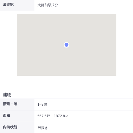
最寄駅
大師前駅 7分
|
|
|
居抜き
スケルトン
指定なし
建物
階建・階
1~3階
面積
567.5坪・1872.8㎡
内装状態
居抜き