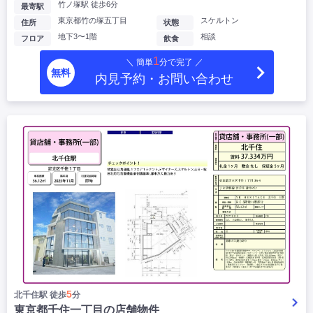
竹ノ塚駅 徒歩6分
最寄駅
東京都竹の塚五丁目
スケルトン
住所
状態
地下3〜1階
相談
フロア
飲食
1
＼ 簡単
分で完了 ／
無料
内見予約・お問い合わせ
5
北千住駅 徒歩
分
東京都千住一丁目の店舗物件