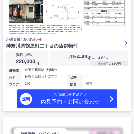
5
が通る横浜駅 徒歩
分
神奈川県鶴屋町二丁目の店舗物件
賃料
（税込）
4.49
坪数
坪
＝ 14.82㎡
220,000
円
48,998
坪単価
円
が通る横浜駅 徒歩5分
最寄駅
神奈川県鶴屋町二丁目
-
住所
状態
1階
相談
フロア
飲食
1
＼ 簡単
分で完了 ／
無料
内見予約・お問い合わせ