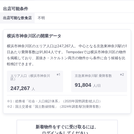
出店可能条件
出店可能な飲食店
不明
横浜市神奈川区の開業データ
横浜市神奈川区のエリア人口は247,267人。 中心となる京急東神奈川駅の1
日あたり乗降客数は91,804人です。 Tempodasでは横浜市神奈川区の物件
を掲載しており、居抜き・スケルトン両方の物件から条件に合う候補を比
較検討できます。
※1
※2
エリア人口（横浜市神奈川
京急東神奈川駅 乗降客数
区）
91,804
人/日
247,267
人
※1：総務省「社会・人口統計体系」（2020年国勢調査/総人口）
※2：国土交通省「国土数値情報」（2024年調査/駅別乗降客数）
新着物件をすぐに受け取るには、
ログインをしてください。