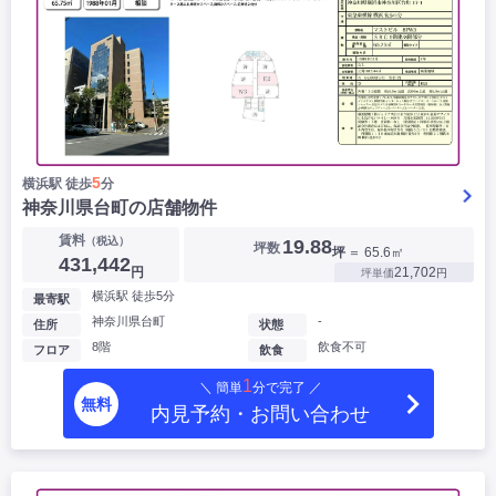
5
横浜駅 徒歩
分
神奈川県台町の店舗物件
賃料
（税込）
19.88
坪数
坪
＝ 65.6㎡
431,442
円
21,702
坪単価
円
横浜駅 徒歩5分
最寄駅
神奈川県台町
-
住所
状態
8階
飲食不可
フロア
飲食
1
＼ 簡単
分で完了 ／
無料
内見予約・お問い合わせ