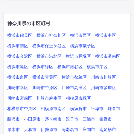
神奈川県の市区町村
横浜市鶴見区
横浜市神奈川区
横浜市西区
横浜市中区
横浜市南区
横浜市保土ケ谷区
横浜市磯子区
横浜市金沢区
横浜市港北区
横浜市戸塚区
横浜市港南区
横浜市旭区
横浜市緑区
横浜市瀬谷区
横浜市栄区
横浜市泉区
横浜市青葉区
横浜市都筑区
川崎市川崎区
川崎市幸区
川崎市中原区
川崎市高津区
川崎市多摩区
川崎市宮前区
川崎市麻生区
相模原市緑区
相模原市中央区
相模原市南区
横須賀市
平塚市
鎌倉市
藤沢市
小田原市
茅ヶ崎市
逗子市
三浦市
秦野市
厚木市
大和市
伊勢原市
海老名市
座間市
南足柄市