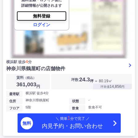
無料登録・ログイン後に
詳細情報が公開されます
無料登録
ログイン
4
横浜駅 徒歩
分
神奈川県鶴屋町の店舗物件
賃料
（税込）
24.3
坪数
坪
＝ 80.19㎡
361,003
円
14,856
坪単価
円
横浜駅 徒歩4分
最寄駅
神奈川県鶴屋町
-
住所
状態
5階
飲食不可
フロア
飲食
1
＼ 簡単
分で完了 ／
無料
内見予約・お問い合わせ