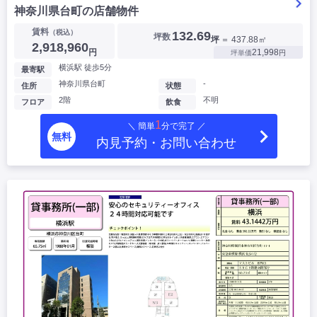
神奈川県台町の店舗物件
賃料
（税込）
132.69
坪数
坪
＝ 437.88㎡
2,918,960
円
21,998
坪単価
円
横浜駅 徒歩5分
最寄駅
神奈川県台町
-
住所
状態
2階
不明
フロア
飲食
1
＼ 簡単
分で完了 ／
無料
内見予約・お問い合わせ