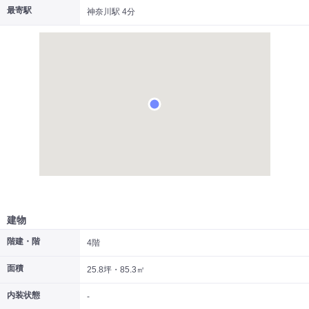
最寄駅
神奈川駅 4分
|
|
|
居抜き
スケルトン
指定なし
建物
階建・階
4階
面積
25.8坪・85.3㎡
内装状態
-