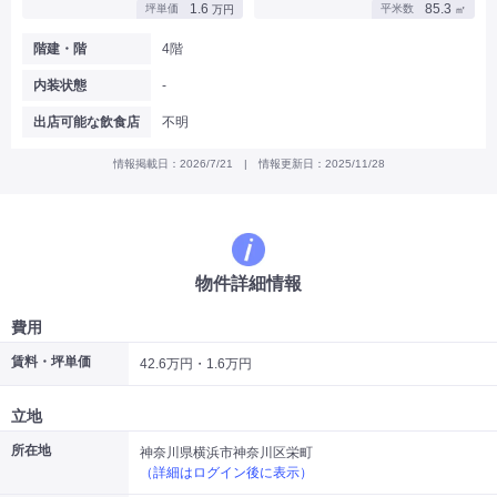
1.6
85.3
坪単価
平米数
万円
㎡
|
|
|
バー
カフェ・喫茶店・軽飲食
居酒屋・ダイニングバー・バル
|
|
ラーメン・中華料理
パン屋・ケーキ屋
階建・階
4階
|
|
お好み焼き・ステーキ・鉄板焼き
焼肉・韓国料理
内装状態
-
|
|
|
洋食・レストラン
テイクアウト・デリバリー
そば・うどん
|
|
|
和食・寿司・小料理屋
カレー・インド料理
焼き鳥
出店可能な飲食店
不明
|
|
|
タピオカ
すき焼き・しゃぶしゃぶ
パスタ・イタリア料理
|
|
ファーストフード・屋台
フレンチ・フランス料理
情報掲載日：2026/7/21 | 情報更新日：2025/11/28
|
|
アジア料理・エスニック
カラオケ・パブ・スナック
サービス・医療
|
|
美容室・理容室
美容サロン(エステ・ネイル・マツエク)
|
|
マッサージ店・整体院
フィットネスジム
物件詳細情報
|
|
|
病院・クリニック・歯科
スクール・塾
不動産
小売・物販
費用
|
|
|
アパレル・古着屋
コンビニ
花屋
賃料・坪単価
42.6万円・1.6万円
その他
|
|
|
オフィス・事務所
コインランドリー
ネットカフェ・漫画喫茶
立地
|
スタジオ・ホール
所在地
神奈川県横浜市神奈川区栄町
（詳細はログイン後に表示）
こだわり条件から探す