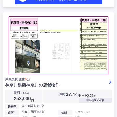
5
東白楽駅 徒歩
分
神奈川県西神奈川の店舗物件
賃料
（税込）
27.44
坪数
坪
＝ 90.55㎡
253,000
円
9,220
坪単価
円
東白楽駅 徒歩5分
最寄駅
神奈川県西神奈川
スケルトン
住所
状態