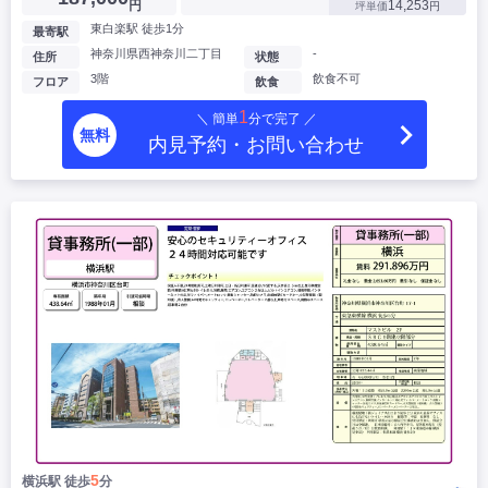
円
14,253
坪単価
円
東白楽駅 徒歩1分
最寄駅
神奈川県西神奈川二丁目
-
住所
状態
3階
飲食不可
フロア
飲食
1
＼ 簡単
分で完了 ／
無料
内見予約・お問い合わせ
5
横浜駅 徒歩
分