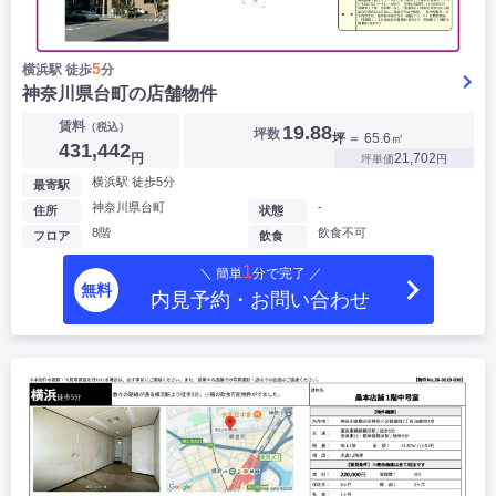
5
横浜駅 徒歩
分
神奈川県台町の店舗物件
賃料
（税込）
19.88
坪数
坪
＝ 65.6㎡
431,442
円
21,702
坪単価
円
横浜駅 徒歩5分
最寄駅
神奈川県台町
-
住所
状態
8階
飲食不可
フロア
飲食
1
＼ 簡単
分で完了 ／
無料
内見予約・お問い合わせ