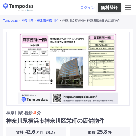
無料登録
はじめての方へ
ログイン
Tempodas
>
神奈川県
>
横浜市神奈川区
> 神奈川駅 徒歩4分 神奈川県栄町の店舗物件
Tempodasとは
都道府県や業種から探す
便利な機能
都道府県から探す
お役立ちコンテンツ
北海道
・
東北
北海道
|
青森県
|
岩手県
|
宮城県
|
秋田県
|
利用イメージ
山形県
|
福島県
|
関東
東京都
|
神奈川県
|
埼玉県
|
千葉県
|
栃木県
|
よくあるご質問
茨城県
|
群馬県
|
中部
山梨県
|
長野県
|
石川県
|
新潟県
|
富山県
|
お問い合わせ
福井県
|
愛知県
|
岐阜県
|
静岡県
|
近畿
大阪府
|
兵庫県
|
京都府
|
滋賀県
|
奈良県
|
和歌山県
|
三重県
|
中国
岡山県
|
広島県
|
鳥取県
|
島根県
|
山口県
|
四国
香川県
|
徳島県
|
愛媛県
|
高知県
|
九州
福岡県
|
佐賀県
|
長崎県
|
熊本県
|
大分県
|
4
神奈川駅
徒歩
分
宮崎県
|
鹿児島県
|
沖縄県
|
神奈川県横浜市神奈川区栄町の店舗物件
業種から探す
42.6
25.8
賃料
万円
面積
坪
（税込）
飲食店・飲食業