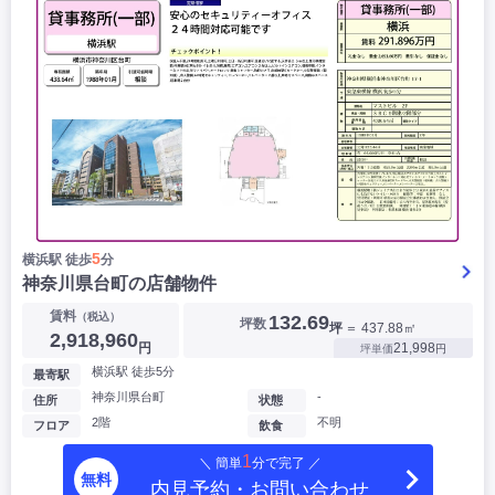
5
横浜駅 徒歩
分
神奈川県台町の店舗物件
賃料
（税込）
132.69
坪数
坪
＝ 437.88㎡
2,918,960
円
21,998
坪単価
円
横浜駅 徒歩5分
最寄駅
神奈川県台町
-
住所
状態
2階
不明
フロア
飲食
1
＼ 簡単
分で完了 ／
無料
内見予約・お問い合わせ