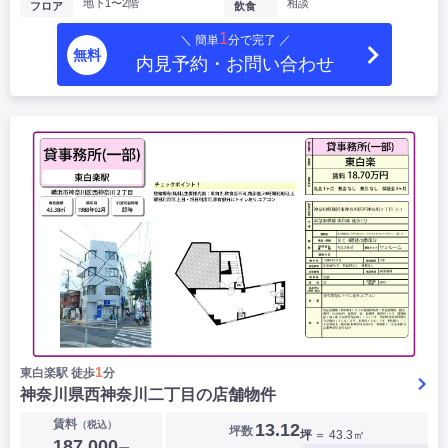
地下1〜2階
相談
フロア
飲食
1
＼ 簡単
分で完了 ／
無料
内見予約・お問い合わせ
1
東白楽駅 徒歩
分
神奈川県西神奈川二丁目の店舗物件
賃料
（税込）
13.12
坪数
坪
＝ 43.3㎡
187,000