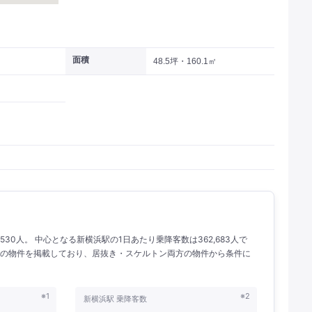
面積
48.5坪・160.1㎡
530人。 中心となる新横浜駅の1日あたり乗降客数は362,683人で
港北区の物件を掲載しており、居抜き・スケルトン両方の物件から条件に
※1
※2
新横浜駅 乗降客数