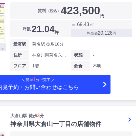
423,500
賃料
（税込）
円
＝ 69.43㎡
21.04
坪数
坪
20,128
坪単価
円
最寄駅
菊名駅 徒歩10分
住所
神奈川県菊名六丁目
状態
-
フロア
1階
飲食
不明
1
＼ 簡単
分で完了 ／
内見予約・お問い合わせ
はこちら
3
大倉山駅 徒歩
分
神奈川県大倉山一丁目の店舗物件