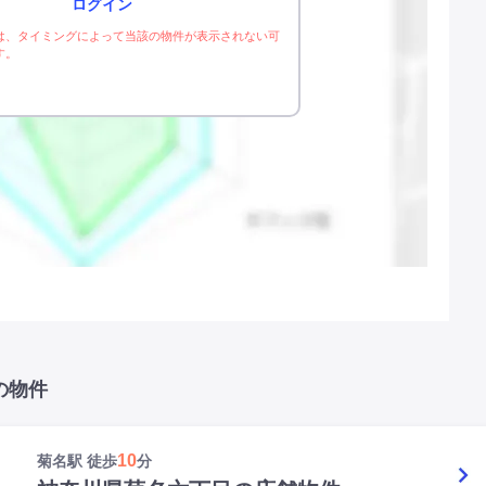
ログイン
は、タイミングによって当該の物件が表示されない可
す。
の物件
10
菊名駅 徒歩
分