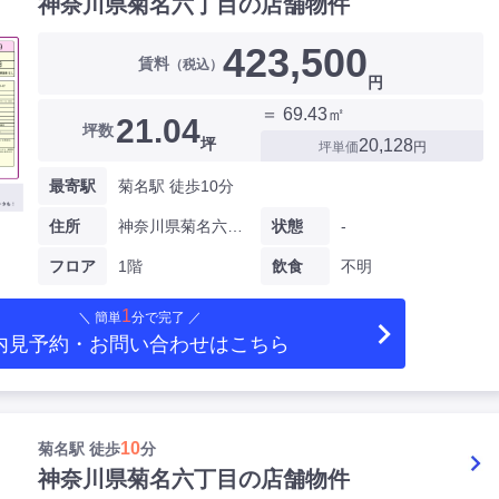
神奈川県菊名六丁目の店舗物件
423,500
賃料
（税込）
円
＝ 69.43㎡
21.04
坪数
坪
20,128
坪単価
円
最寄駅
菊名駅 徒歩10分
住所
神奈川県菊名六丁目
状態
-
フロア
1階
飲食
不明
1
＼ 簡単
分で完了 ／
内見予約・お問い合わせ
はこちら
10
菊名駅 徒歩
分
神奈川県菊名六丁目の店舗物件