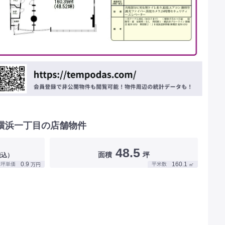
横浜一丁目の店舗物件
48.5
面積
坪
税込）
0.9
160.1
坪単価
平米数
万円
㎡