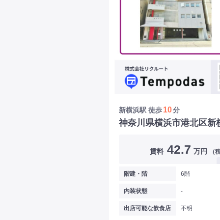
10
新横浜駅
徒歩
分
神奈川県横浜市港北区新
42.7
賃料
万円
（
階建・階
6階
内装状態
-
出店可能な飲食店
不明