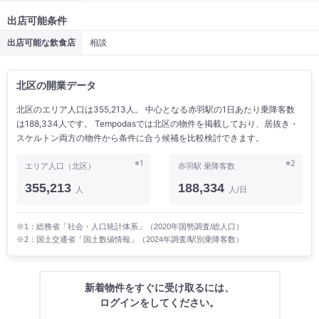
出店可能条件
出店可能な飲食店
相談
北区の開業データ
北区のエリア人口は355,213人。 中心となる赤羽駅の1日あたり乗降客数
は188,334人です。 Tempodasでは北区の物件を掲載しており、居抜き・
スケルトン両方の物件から条件に合う候補を比較検討できます。
※1
※2
エリア人口（北区）
赤羽駅 乗降客数
355,213
188,334
人
人/日
※1：総務省「社会・人口統計体系」（2020年国勢調査/総人口）
※2：国土交通省「国土数値情報」（2024年調査/駅別乗降客数）
新着物件をすぐに受け取るには、
ログインをしてください。