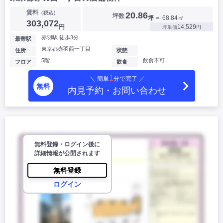
賃料
（税込）
20.86
坪数
坪
＝ 68.84㎡
303,072
円
14,529
坪単価
円
赤羽駅 徒歩3分
最寄駅
東京都赤羽西一丁目
-
住所
状態
5階
飲食不可
フロア
飲食
1
＼ 簡単
分で完了 ／
無料
内見予約・お問い合わせ
無料登録・ログイン後に
詳細情報が公開されます
無料登録
ログイン