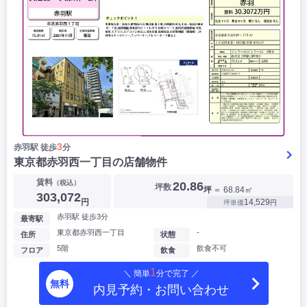
3
赤羽駅 徒歩
分
東京都赤羽西一丁目の店舗物件
賃料
（税込）
20.86
坪数
坪
＝ 68.84㎡
303,072
円
14,529
坪単価
円
赤羽駅 徒歩3分
最寄駅
東京都赤羽西一丁目
-
住所
状態
5階
飲食不可
フロア
飲食
1
＼ 簡単
分で完了 ／
無料
内見予約・お問い合わせ