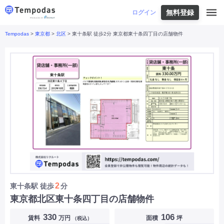
無料登録
はじめての方へ
ログイン
Tempodas
>
東京都
>
北区
> 東十条駅 徒歩2分 東京都東十条四丁目の店舗物件
Tempodasとは
都道府県や業種から探す
便利な機能
都道府県から探す
お役立ちコンテンツ
北海道
・
東北
北海道
|
青森県
|
岩手県
|
宮城県
|
秋田県
|
利用イメージ
山形県
|
福島県
|
関東
東京都
|
神奈川県
|
埼玉県
|
千葉県
|
栃木県
|
よくあるご質問
茨城県
|
群馬県
|
中部
山梨県
|
長野県
|
石川県
|
新潟県
|
富山県
|
お問い合わせ
福井県
|
愛知県
|
岐阜県
|
静岡県
|
近畿
大阪府
|
兵庫県
|
京都府
|
滋賀県
|
奈良県
|
和歌山県
|
三重県
|
中国
岡山県
|
広島県
|
鳥取県
|
島根県
|
山口県
|
四国
香川県
|
徳島県
|
愛媛県
|
高知県
|
九州
福岡県
|
佐賀県
|
長崎県
|
熊本県
|
大分県
|
2
東十条駅
徒歩
分
宮崎県
|
鹿児島県
|
沖縄県
|
東京都北区東十条四丁目の店舗物件
業種から探す
330
106
賃料
万円
面積
坪
（税込）
飲食店・飲食業