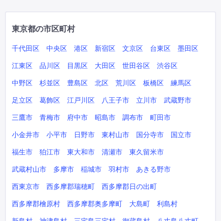
東京都の市区町村
千代田区
中央区
港区
新宿区
文京区
台東区
墨田区
江東区
品川区
目黒区
大田区
世田谷区
渋谷区
中野区
杉並区
豊島区
北区
荒川区
板橋区
練馬区
足立区
葛飾区
江戸川区
八王子市
立川市
武蔵野市
三鷹市
青梅市
府中市
昭島市
調布市
町田市
小金井市
小平市
日野市
東村山市
国分寺市
国立市
福生市
狛江市
東大和市
清瀬市
東久留米市
武蔵村山市
多摩市
稲城市
羽村市
あきる野市
西東京市
西多摩郡瑞穂町
西多摩郡日の出町
西多摩郡檜原村
西多摩郡奥多摩町
大島町
利島村