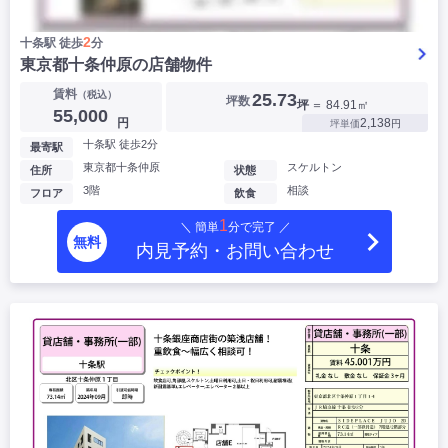
2
十条駅 徒歩
分
東京都十条仲原の店舗物件
賃料
（税込）
25.73
坪数
坪
＝ 84.91㎡
55,000
円
2,138
坪単価
円
十条駅 徒歩2分
最寄駅
東京都十条仲原
スケルトン
住所
状態
3階
相談
フロア
飲食
1
＼ 簡単
分で完了 ／
無料
内見予約・お問い合わせ