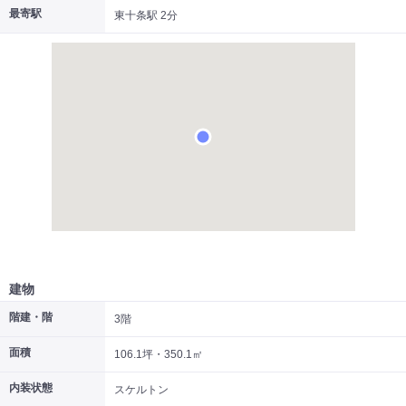
最寄駅
東十条駅 2分
|
|
|
居抜き
スケルトン
指定なし
建物
階建・階
3階
面積
106.1坪・350.1㎡
内装状態
スケルトン