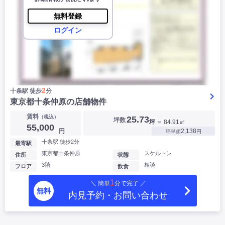
無料登録
ログイン
2
十条駅 徒歩
分
東京都十条仲原の店舗物件
賃料
（税込）
25.73
坪数
坪
＝ 84.91㎡
55,000
円
2,138
坪単価
円
十条駅 徒歩2分
最寄駅
東京都十条仲原
スケルトン
住所
状態
3階
相談
フロア
飲食
1
＼ 簡単
分で完了 ／
無料
内見予約・お問い合わせ