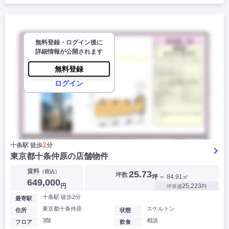
無料登録・ログイン後に
詳細情報が公開されます
無料登録
ログイン
2
十条駅 徒歩
分
東京都十条仲原の店舗物件
賃料
（税込）
25.73
坪数
坪
＝ 84.91㎡
649,000
円
25,223
坪単価
円
十条駅 徒歩2分
最寄駅
東京都十条仲原
スケルトン
住所
状態
3階
相談
フロア
飲食