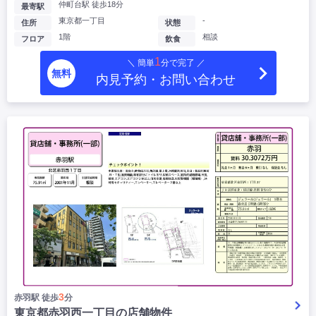
仲町台駅 徒歩18分
最寄駅
東京都一丁目
-
住所
状態
1階
相談
フロア
飲食
1
＼ 簡単
分で完了 ／
無料
内見予約・お問い合わせ
3
赤羽駅 徒歩
分
東京都赤羽西一丁目の店舗物件