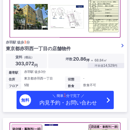
3
赤羽駅 徒歩
分
東京都赤羽西一丁目の店舗物件
賃料
（税込）
20.86
坪数
坪
＝ 68.84㎡
303,072
円
14,529
坪単価
円
赤羽駅 徒歩3分
最寄駅
東京都赤羽西一丁目
-
住所
状態
5階
飲食不可
フロア
飲食
1
＼ 簡単
分で完了 ／
無料
内見予約・お問い合わせ