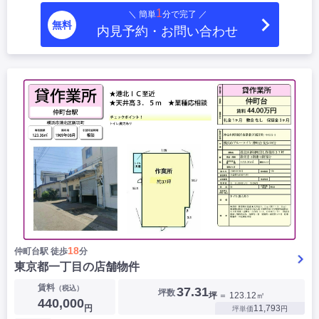
1
＼ 簡単
分で完了 ／
無料
内見予約・お問い合わせ
18
仲町台駅 徒歩
分
東京都一丁目の店舗物件
賃料
（税込）
37.31
坪数
坪
＝ 123.12㎡
440,000
円
11,793
坪単価
円