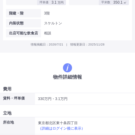
3.1
350.1
坪単価
平米数
万円
㎡
|
|
|
バー
カフェ・喫茶店・軽飲食
居酒屋・ダイニングバー・バル
|
|
ラーメン・中華料理
パン屋・ケーキ屋
階建・階
3階
|
|
お好み焼き・ステーキ・鉄板焼き
焼肉・韓国料理
内装状態
スケルトン
|
|
|
洋食・レストラン
テイクアウト・デリバリー
そば・うどん
|
|
|
和食・寿司・小料理屋
カレー・インド料理
焼き鳥
出店可能な飲食店
相談
|
|
|
タピオカ
すき焼き・しゃぶしゃぶ
パスタ・イタリア料理
|
|
ファーストフード・屋台
フレンチ・フランス料理
情報掲載日：2026/7/21 | 情報更新日：2025/11/28
|
|
アジア料理・エスニック
カラオケ・パブ・スナック
サービス・医療
|
|
美容室・理容室
美容サロン(エステ・ネイル・マツエク)
|
|
マッサージ店・整体院
フィットネスジム
物件詳細情報
|
|
|
病院・クリニック・歯科
スクール・塾
不動産
小売・物販
費用
|
|
|
アパレル・古着屋
コンビニ
花屋
賃料・坪単価
330万円・3.1万円
その他
|
|
|
オフィス・事務所
コインランドリー
ネットカフェ・漫画喫茶
立地
|
スタジオ・ホール
所在地
東京都北区東十条四丁目
（詳細はログイン後に表示）
こだわり条件から探す