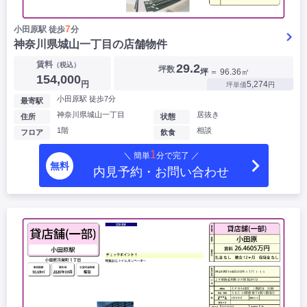
7
小田原駅 徒歩
分
神奈川県城山一丁目の店舗物件
賃料
（税込）
29.2
坪数
坪
＝ 96.36㎡
154,000
円
5,274
坪単価
円
小田原駅 徒歩7分
最寄駅
神奈川県城山一丁目
居抜き
住所
状態
1階
相談
フロア
飲食
1
＼ 簡単
分で完了 ／
無料
内見予約・お問い合わせ