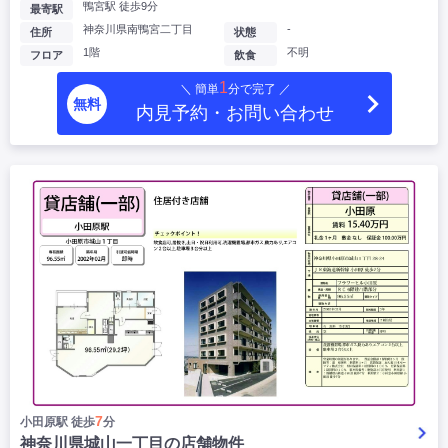
鴨宮駅 徒歩9分
最寄駅
神奈川県南鴨宮二丁目
-
住所
状態
1階
不明
フロア
飲食
1
＼ 簡単
分で完了 ／
無料
内見予約・お問い合わせ
7
小田原駅 徒歩
分
神奈川県城山一丁目の店舗物件