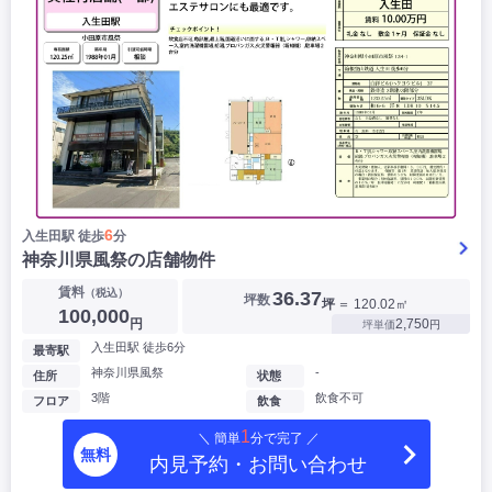
6
入生田駅 徒歩
分
神奈川県風祭の店舗物件
賃料
（税込）
36.37
坪数
坪
＝ 120.02㎡
100,000
円
2,750
坪単価
円
入生田駅 徒歩6分
最寄駅
神奈川県風祭
-
住所
状態
3階
飲食不可
フロア
飲食
1
＼ 簡単
分で完了 ／
無料
内見予約・お問い合わせ