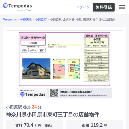
無料登録
はじめての方へ
ログイン
Tempodas
>
神奈川県
>
小田原市
> 小田原駅 徒歩24分 神奈川県東町三丁目の店舗物件
Tempodasとは
都道府県や業種から探す
便利な機能
都道府県から探す
お役立ちコンテンツ
北海道
・
東北
北海道
|
青森県
|
岩手県
|
宮城県
|
秋田県
|
利用イメージ
山形県
|
福島県
|
関東
東京都
|
神奈川県
|
埼玉県
|
千葉県
|
栃木県
|
よくあるご質問
茨城県
|
群馬県
|
中部
山梨県
|
長野県
|
石川県
|
新潟県
|
富山県
|
お問い合わせ
福井県
|
愛知県
|
岐阜県
|
静岡県
|
近畿
大阪府
|
兵庫県
|
京都府
|
滋賀県
|
奈良県
|
和歌山県
|
三重県
|
中国
岡山県
|
広島県
|
鳥取県
|
島根県
|
山口県
|
四国
香川県
|
徳島県
|
愛媛県
|
高知県
|
九州
福岡県
|
佐賀県
|
長崎県
|
熊本県
|
大分県
|
24
小田原駅
徒歩
分
宮崎県
|
鹿児島県
|
沖縄県
|
神奈川県小田原市東町三丁目の店舗物件
業種から探す
70.4
119.2
賃料
万円
面積
坪
（税込）
飲食店・飲食業