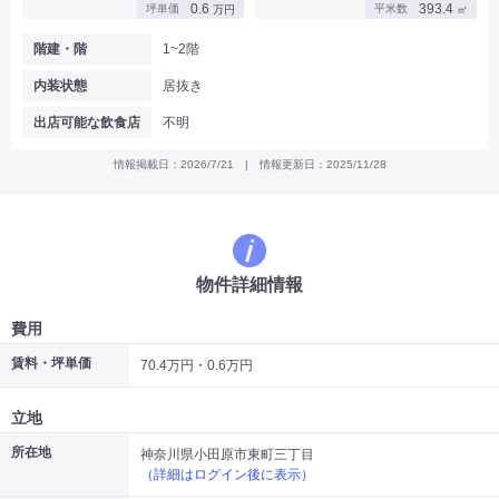
0.6
393.4
坪単価
平米数
万円
㎡
|
|
|
バー
カフェ・喫茶店・軽飲食
居酒屋・ダイニングバー・バル
|
|
ラーメン・中華料理
パン屋・ケーキ屋
階建・階
1~2階
|
|
お好み焼き・ステーキ・鉄板焼き
焼肉・韓国料理
内装状態
居抜き
|
|
|
洋食・レストラン
テイクアウト・デリバリー
そば・うどん
|
|
|
和食・寿司・小料理屋
カレー・インド料理
焼き鳥
出店可能な飲食店
不明
|
|
|
タピオカ
すき焼き・しゃぶしゃぶ
パスタ・イタリア料理
|
|
ファーストフード・屋台
フレンチ・フランス料理
情報掲載日：2026/7/21 | 情報更新日：2025/11/28
|
|
アジア料理・エスニック
カラオケ・パブ・スナック
サービス・医療
|
|
美容室・理容室
美容サロン(エステ・ネイル・マツエク)
|
|
マッサージ店・整体院
フィットネスジム
物件詳細情報
|
|
|
病院・クリニック・歯科
スクール・塾
不動産
小売・物販
費用
|
|
|
アパレル・古着屋
コンビニ
花屋
賃料・坪単価
70.4万円・0.6万円
その他
|
|
|
オフィス・事務所
コインランドリー
ネットカフェ・漫画喫茶
立地
|
スタジオ・ホール
所在地
神奈川県小田原市東町三丁目
（詳細はログイン後に表示）
こだわり条件から探す