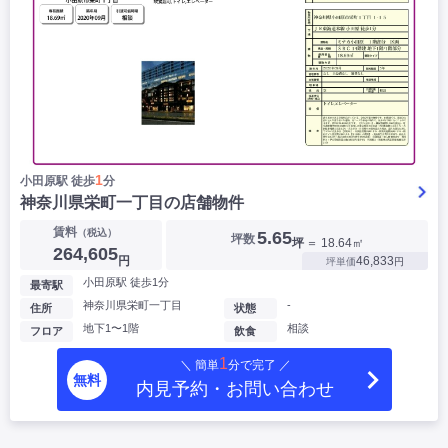
1
小田原駅 徒歩
分
神奈川県栄町一丁目の店舗物件
賃料
（税込）
5.65
坪数
坪
＝ 18.64㎡
264,605
円
46,833
坪単価
円
小田原駅 徒歩1分
最寄駅
神奈川県栄町一丁目
-
住所
状態
地下1〜1階
相談
フロア
飲食
1
＼ 簡単
分で完了 ／
無料
内見予約・お問い合わせ