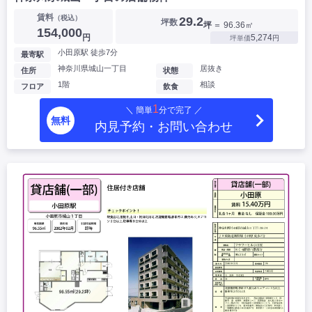
賃料
（税込）
29.2
坪数
坪
＝ 96.36㎡
154,000
円
5,274
坪単価
円
小田原駅 徒歩7分
最寄駅
神奈川県城山一丁目
居抜き
住所
状態
1階
相談
フロア
飲食
1
＼ 簡単
分で完了 ／
無料
内見予約・お問い合わせ