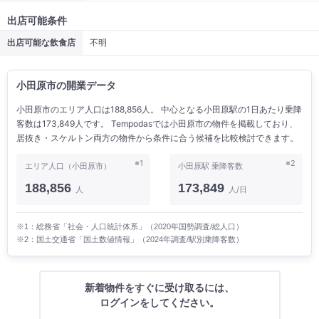
出店可能条件
出店可能な飲食店
不明
小田原市の開業データ
小田原市のエリア人口は188,856人。 中心となる小田原駅の1日あたり乗降
客数は173,849人です。 Tempodasでは小田原市の物件を掲載しており、
居抜き・スケルトン両方の物件から条件に合う候補を比較検討できます。
※1
※2
エリア人口（小田原市）
小田原駅 乗降客数
188,856
173,849
人
人/日
※1：総務省「社会・人口統計体系」（2020年国勢調査/総人口）
※2：国土交通省「国土数値情報」（2024年調査/駅別乗降客数）
新着物件をすぐに受け取るには、
ログインをしてください。