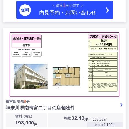
1
＼ 簡単
分で完了 ／
無料
内見予約・お問い合わせ
9
鴨宮駅 徒歩
分
神奈川県南鴨宮二丁目の店舗物件
賃料
（税込）
32.43
坪数
坪
＝ 107.02㎡
198,000
円
6,105
坪単価
円