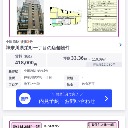
2
小田原駅 徒歩
分
神奈川県栄町一丁目の店舗物件
賃料
（税込）
33.36
坪数
坪
＝ 110.09㎡
418,000
円
12,530
坪単価
円
小田原駅 徒歩2分
最寄駅
神奈川県栄町一丁目
-
住所
状態
地下1〜4階
飲食不可
フロア
飲食
1
＼ 簡単
分で完了 ／
無料
内見予約・お問い合わせ