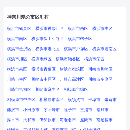
神奈川県の市区町村
横浜市鶴見区
横浜市神奈川区
横浜市西区
横浜市中区
横浜市南区
横浜市保土ケ谷区
横浜市磯子区
横浜市金沢区
横浜市港北区
横浜市戸塚区
横浜市港南区
横浜市旭区
横浜市緑区
横浜市瀬谷区
横浜市栄区
横浜市泉区
横浜市青葉区
横浜市都筑区
川崎市川崎区
川崎市幸区
川崎市中原区
川崎市高津区
川崎市多摩区
川崎市宮前区
川崎市麻生区
相模原市緑区
相模原市中央区
相模原市南区
横須賀市
平塚市
鎌倉市
藤沢市
小田原市
茅ヶ崎市
逗子市
三浦市
秦野市
厚木市
大和市
伊勢原市
海老名市
座間市
南足柄市