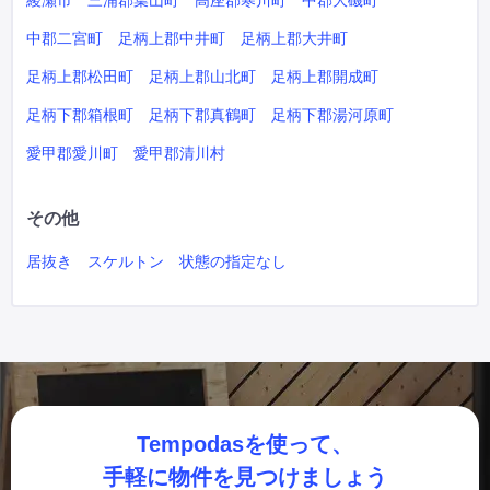
綾瀬市
三浦郡葉山町
高座郡寒川町
中郡大磯町
中郡二宮町
足柄上郡中井町
足柄上郡大井町
足柄上郡松田町
足柄上郡山北町
足柄上郡開成町
足柄下郡箱根町
足柄下郡真鶴町
足柄下郡湯河原町
愛甲郡愛川町
愛甲郡清川村
その他
居抜き
スケルトン
状態の指定なし
Tempodasを使って、
手軽に物件を見つけましょう