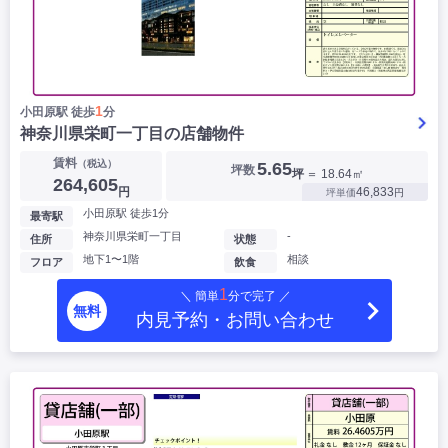
1
小田原駅 徒歩
分
神奈川県栄町一丁目の店舗物件
賃料
（税込）
5.65
坪数
坪
＝ 18.64㎡
264,605
円
46,833
坪単価
円
小田原駅 徒歩1分
最寄駅
神奈川県栄町一丁目
-
住所
状態
地下1〜1階
相談
フロア
飲食
1
＼ 簡単
分で完了 ／
無料
内見予約・お問い合わせ