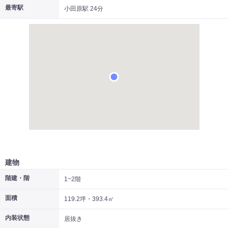
最寄駅
小田原駅 24分
|
|
|
居抜き
スケルトン
指定なし
建物
階建・階
1~2階
面積
119.2坪・393.4㎡
内装状態
居抜き