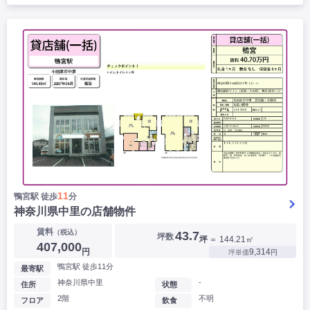
11
鴨宮駅 徒歩
分
神奈川県中里の店舗物件
賃料
（税込）
43.7
坪数
坪
＝ 144.21㎡
407,000
円
9,314
坪単価
円
鴨宮駅 徒歩11分
最寄駅
神奈川県中里
-
住所
状態
2階
不明
フロア
飲食