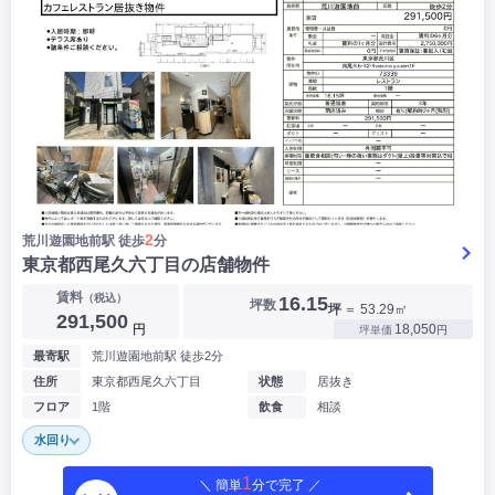
2
荒川遊園地前駅 徒歩
分
東京都西尾久六丁目の店舗物件
賃料
（税込）
16.15
坪数
坪
＝ 53.29㎡
291,500
円
18,050
坪単価
円
最寄駅
荒川遊園地前駅 徒歩2分
住所
東京都西尾久六丁目
状態
居抜き
フロア
1階
飲食
相談
水回り
1
＼ 簡単
分で完了 ／