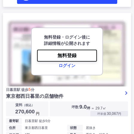
無料登録・ログイン後に
詳細情報が公開されます
無料登録
ログイン
5
日暮里駅 徒歩
分
東京都西日暮里の店舗物件
賃料
（税込）
9.0
坪数
坪
＝ 29.7㎡
270,600
円
30,067
坪単価
円
最寄駅
日暮里駅 徒歩5分
住所
東京都西日暮里
状態
居抜き