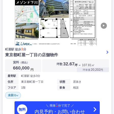
▶
3
町屋駅 徒歩
分
東京都町屋一丁目の店舗物件
賃料
（税込）
32.67
坪数
坪
＝ 107.81㎡
660,000
円
20,202
坪単価
円
最寄駅
町屋駅 徒歩3分
住所
東京都町屋一丁目
状態
居抜き
フロア
1階
飲食
相談
水回り
1
＼ 簡単
分で完了 ／
無料
内見予約・お問い合わせ