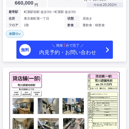
660,000
円
20,202
坪単価
円
最寄駅
町屋駅前駅 徒歩3分 / 町屋駅 徒歩3分
住所
東京都町屋一丁目
状態
居抜き
フロア
1階
飲食
重飲食・軽飲食
水回り
1
＼ 簡単
分で完了 ／
無料
内見予約・お問い合わせ