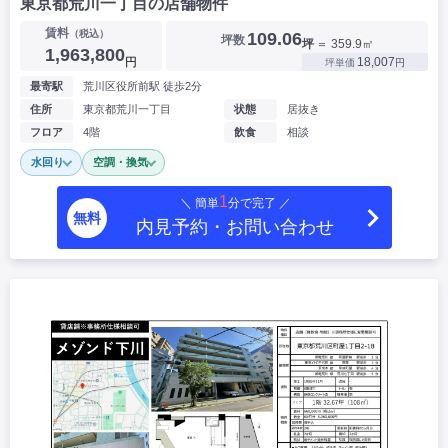
東京都荒川一丁目の店舗物件
▶
賃料
（税込）
109.06
坪数
坪
＝ 359.9㎡
1,963,800
円
18,007
坪単価
円
最寄駅
荒川区役所前駅 徒歩2分
住所
東京都荒川一丁目
状態
居抜き
フロア
4階
飲食
相談
水回り
空調・換気
1
＼ 簡単
分で完了 ／
無料
内見予約・お問い合わせ