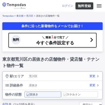
無料登録
はじめての方へ
ログイン
Tempodas
>
東京都
>
荒川区
> 居抜きの店舗物件一覧
Tempodasとは
都道府県や業種から探す
条件に沿った新着物件をメールでお届け！
便利な機能
都道府県から探す
お役立ちコンテンツ
北海道
・
東北
北海道
|
青森県
|
岩手県
|
宮城県
|
秋田県
|
1
＼ 簡単
分で完了 ／
利用イメージ
無料
山形県
|
福島県
|
今すぐ条件設定する
関東
東京都
|
神奈川県
|
埼玉県
|
千葉県
|
栃木県
|
よくあるご質問
茨城県
|
群馬県
|
中部
山梨県
|
長野県
|
石川県
|
新潟県
|
富山県
|
東京都荒川区の居抜きの店舗物件・貸店舗・テナン
お問い合わせ
福井県
|
愛知県
|
岐阜県
|
静岡県
|
近畿
大阪府
|
兵庫県
|
京都府
|
滋賀県
|
奈良県
|
ト物件一覧
和歌山県
|
三重県
|
中国
岡山県
|
広島県
|
鳥取県
|
島根県
|
山口県
|
駅/エリア
荒川区
変更
四国
香川県
|
徳島県
|
愛媛県
|
高知県
|
九州
福岡県
|
佐賀県
|
長崎県
|
熊本県
|
大分県
|
詳細条件
居抜き
変更
宮崎県
|
鹿児島県
|
沖縄県
|
物件の状態
居抜き
スケルトン
業種から探す
429
件（1〜10件を表示）
飲食店・飲食業