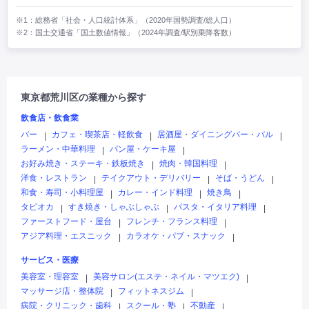
※1：総務省「社会・人口統計体系」（2020年国勢調査/総人口）
※2：国土交通省「国土数値情報」（2024年調査/駅別乗降客数）
東京都荒川区の業種から探す
飲食店・飲食業
バー
カフェ・喫茶店・軽飲食
居酒屋・ダイニングバー・バル
|
|
|
ラーメン・中華料理
パン屋・ケーキ屋
|
|
お好み焼き・ステーキ・鉄板焼き
焼肉・韓国料理
|
|
洋食・レストラン
テイクアウト・デリバリー
そば・うどん
|
|
|
和食・寿司・小料理屋
カレー・インド料理
焼き鳥
|
|
|
タピオカ
すき焼き・しゃぶしゃぶ
パスタ・イタリア料理
|
|
|
ファーストフード・屋台
フレンチ・フランス料理
|
|
アジア料理・エスニック
カラオケ・パブ・スナック
|
|
サービス・医療
美容室・理容室
美容サロン(エステ・ネイル・マツエク)
|
|
マッサージ店・整体院
フィットネスジム
|
|
病院・クリニック・歯科
スクール・塾
不動産
|
|
|