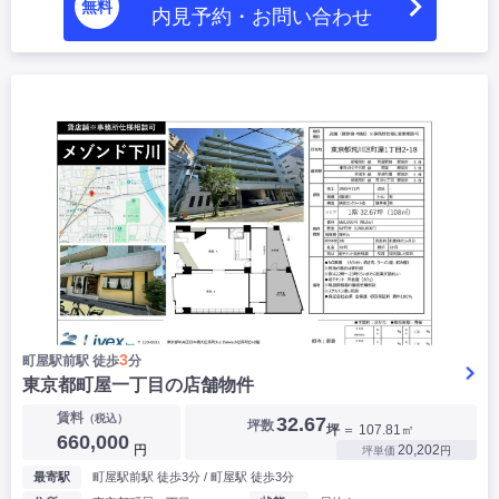
無料
内見予約・お問い合わせ
3
町屋駅前駅 徒歩
分
東京都町屋一丁目の店舗物件
賃料
（税込）
32.67
坪数
坪
＝ 107.81㎡
660,000
円
20,202
坪単価
円
最寄駅
町屋駅前駅 徒歩3分 / 町屋駅 徒歩3分