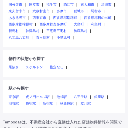
国分寺市
国立市
福生市
狛江市
東大和市
清瀬市
東久留米市
武蔵村山市
多摩市
稲城市
羽村市
あきる野市
西東京市
西多摩郡瑞穂町
西多摩郡日の出町
西多摩郡檜原村
西多摩郡奥多摩町
大島町
利島村
新島村
神津島村
三宅島三宅村
御蔵島村
八丈島八丈町
青ヶ島村
小笠原村
物件の状態から探す
居抜き
スケルトン
指定なし
駅から探す
東京駅
虎ノ門ヒルズ駅
池袋駅
八王子駅
銀座駅
渋谷駅
原宿駅
新宿駅
秋葉原駅
立川駅
Tempodasは、不動産会社から直接仕入れた店舗物件情報を閲覧で