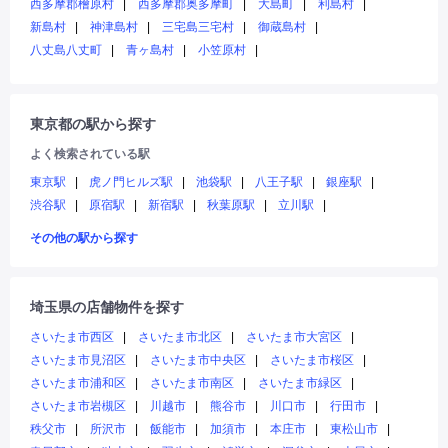
西多摩郡檜原村
西多摩郡奥多摩町
大島町
利島村
新島村
神津島村
三宅島三宅村
御蔵島村
八丈島八丈町
青ヶ島村
小笠原村
東京都の駅から探す
よく検索されている駅
東京駅
虎ノ門ヒルズ駅
池袋駅
八王子駅
銀座駅
渋谷駅
原宿駅
新宿駅
秋葉原駅
立川駅
その他の駅から探す
埼玉県の店舗物件を探す
さいたま市西区
さいたま市北区
さいたま市大宮区
さいたま市見沼区
さいたま市中央区
さいたま市桜区
さいたま市浦和区
さいたま市南区
さいたま市緑区
さいたま市岩槻区
川越市
熊谷市
川口市
行田市
秩父市
所沢市
飯能市
加須市
本庄市
東松山市