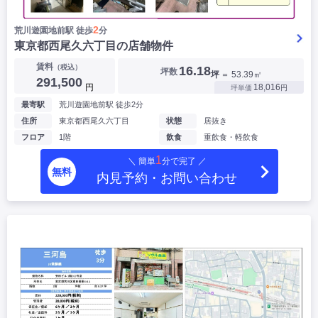
2
荒川遊園地前駅 徒歩
分
東京都西尾久六丁目の店舗物件
賃料
（税込）
16.18
坪数
坪
＝ 53.39㎡
291,500
円
18,016
坪単価
円
最寄駅
荒川遊園地前駅 徒歩2分
住所
東京都西尾久六丁目
状態
居抜き
フロア
1階
飲食
重飲食・軽飲食
1
＼ 簡単
分で完了 ／
無料
内見予約・お問い合わせ