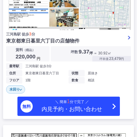
3
三河島駅 徒歩
分
東京都東日暮里六丁目の店舗物件
賃料
（税込）
9.37
坪数
坪
＝ 30.92㎡
220,000
円
23,479
坪単価
円
最寄駅
三河島駅 徒歩3分
住所
東京都東日暮里六丁目
状態
居抜き
フロア
1階
飲食
相談
水回り
1
＼ 簡単
分で完了 ／
無料
内見予約・お問い合わせ