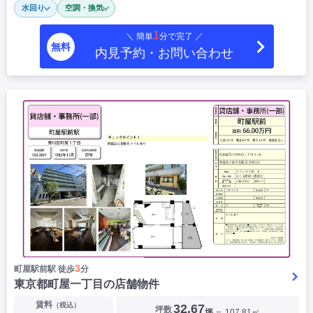
水回り
空調・換気
|
|
|
居抜き
スケルトン
指定なし
1
＼ 簡単
分で完了 ／
無料
内見予約・お問い合わせ
3
町屋駅前駅 徒歩
分
東京都町屋一丁目の店舗物件
賃料
（税込）
32.67
坪数
坪
＝ 107.81㎡