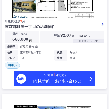
3
町屋駅 徒歩
分
東京都町屋一丁目の店舗物件
賃料
（税込）
32.67
坪数
坪
＝ 107.81㎡
660,000
円
20,202
坪単価
円
最寄駅
町屋駅 徒歩3分
住所
東京都町屋一丁目
状態
居抜き
フロア
1階
飲食
相談
水回り
1
＼ 簡単
分で完了 ／
無料
内見予約・お問い合わせ