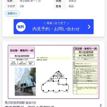
住所
東京都町屋一丁目
状態
居抜き
フロア
1階
飲食
相談
水回り
1
＼ 簡単
分で完了 ／
無料
内見予約・お問い合わせ
2
荒川区役所前駅 徒歩
分