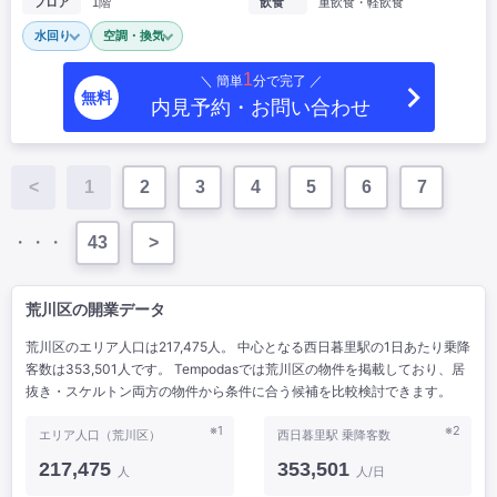
フロア
1階
飲食
重飲食・軽飲食
水回り
空調・換気
1
＼ 簡単
分で完了 ／
無料
内見予約・お問い合わせ
<
1
2
3
4
5
6
7
・・・
43
>
荒川区の開業データ
荒川区のエリア人口は217,475人。 中心となる西日暮里駅の1日あたり乗降
客数は353,501人です。 Tempodasでは荒川区の物件を掲載しており、居
抜き・スケルトン両方の物件から条件に合う候補を比較検討できます。
※1
※2
エリア人口（荒川区）
西日暮里駅 乗降客数
217,475
353,501
人
人/日