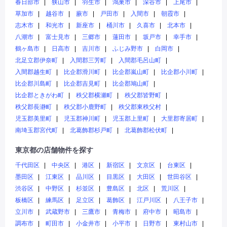
春日部市
狭山市
羽生市
鴻巣市
深谷市
上尾市
草加市
越谷市
蕨市
戸田市
入間市
朝霞市
志木市
和光市
新座市
桶川市
久喜市
北本市
八潮市
富士見市
三郷市
蓮田市
坂戸市
幸手市
鶴ヶ島市
日高市
吉川市
ふじみ野市
白岡市
北足立郡伊奈町
入間郡三芳町
入間郡毛呂山町
入間郡越生町
比企郡滑川町
比企郡嵐山町
比企郡小川町
比企郡川島町
比企郡吉見町
比企郡鳩山町
比企郡ときがわ町
秩父郡横瀬町
秩父郡皆野町
秩父郡長瀞町
秩父郡小鹿野町
秩父郡東秩父村
児玉郡美里町
児玉郡神川町
児玉郡上里町
大里郡寄居町
南埼玉郡宮代町
北葛飾郡杉戸町
北葛飾郡松伏町
東京都の店舗物件を探す
千代田区
中央区
港区
新宿区
文京区
台東区
墨田区
江東区
品川区
目黒区
大田区
世田谷区
渋谷区
中野区
杉並区
豊島区
北区
荒川区
板橋区
練馬区
足立区
葛飾区
江戸川区
八王子市
立川市
武蔵野市
三鷹市
青梅市
府中市
昭島市
調布市
町田市
小金井市
小平市
日野市
東村山市