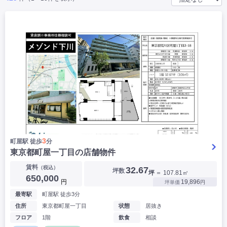
|
|
|
バー
カフェ・喫茶店・軽飲食
居酒屋・ダイニングバー・バル
|
|
ラーメン・中華料理
パン屋・ケーキ屋
|
|
お好み焼き・ステーキ・鉄板焼き
焼肉・韓国料理
|
|
|
洋食・レストラン
テイクアウト・デリバリー
そば・うどん
|
|
|
和食・寿司・小料理屋
カレー・インド料理
焼き鳥
|
|
|
タピオカ
すき焼き・しゃぶしゃぶ
パスタ・イタリア料理
|
|
ファーストフード・屋台
フレンチ・フランス料理
|
|
アジア料理・エスニック
カラオケ・パブ・スナック
サービス・医療
|
|
美容室・理容室
美容サロン(エステ・ネイル・マツエク)
|
|
マッサージ店・整体院
フィットネスジム
|
|
|
病院・クリニック・歯科
スクール・塾
不動産
3
町屋駅 徒歩
分
小売・物販
東京都町屋一丁目の店舗物件
▶
|
|
|
アパレル・古着屋
コンビニ
花屋
賃料
（税込）
32.67
坪数
坪
＝ 107.81㎡
その他
650,000
円
19,896
坪単価
円
|
|
|
オフィス・事務所
コインランドリー
ネットカフェ・漫画喫茶
最寄駅
町屋駅 徒歩3分
|
スタジオ・ホール
住所
東京都町屋一丁目
状態
居抜き
フロア
1階
飲食
相談
こだわり条件から探す