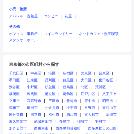
小売・物販
アパレル・古着屋
コンビニ
花屋
|
|
|
その他
オフィス・事務所
コインランドリー
ネットカフェ・漫画喫茶
|
|
|
スタジオ・ホール
|
東京都の市区町村から探す
千代田区
中央区
港区
新宿区
文京区
台東区
墨田区
江東区
品川区
目黒区
大田区
世田谷区
渋谷区
中野区
杉並区
豊島区
北区
荒川区
板橋区
練馬区
足立区
葛飾区
江戸川区
八王子市
立川市
武蔵野市
三鷹市
青梅市
府中市
昭島市
調布市
町田市
小金井市
小平市
日野市
東村山市
国分寺市
国立市
福生市
狛江市
東大和市
清瀬市
東久留米市
武蔵村山市
多摩市
稲城市
羽村市
あきる野市
西東京市
西多摩郡瑞穂町
西多摩郡日の出町