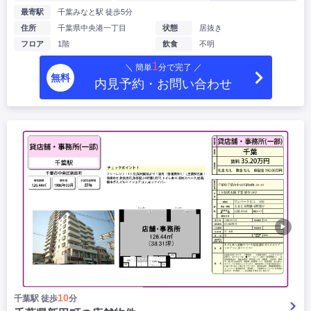
最寄駅
千葉みなと駅 徒歩5分
住所
千葉県中央港一丁目
状態
居抜き
フロア
1階
飲食
不明
1
＼ 簡単
分で完了 ／
無料
内見予約・お問い合わせ
▶
10
千葉駅 徒歩
分