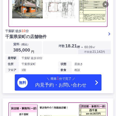
▶
10
千葉駅 徒歩
分
千葉県栄町の店舗物件
賃料
（税込）
18.21
坪数
坪
＝ 60.09㎡
385,000
円
21,142
坪単価
円
最寄駅
千葉駅 徒歩10分
住所
千葉県栄町
状態
居抜き
フロア
1階
飲食
相談
1
＼ 簡単
分で完了 ／
無料
内見予約・お問い合わせ