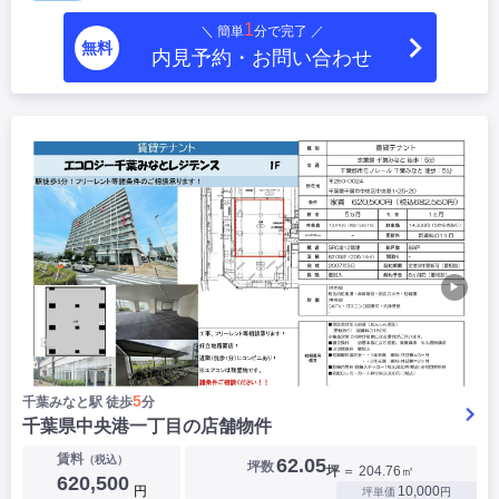
1
＼ 簡単
分で完了 ／
無料
内見予約・お問い合わせ
▶
5
千葉みなと駅 徒歩
分
千葉県中央港一丁目の店舗物件
賃料
（税込）
62.05
坪数
坪
＝ 204.76㎡
620,500
円
10,000
坪単価
円