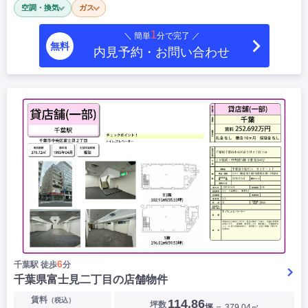
空調・換気
ガス
|
|
|
居抜き
スケルトン
指定なし
1
＼ 簡単
分で完了 ／
無料
内見予約・お問い合わせ
6
千葉駅 徒歩
分
千葉県富士見二丁目の店舗物件
賃料
（税込）
114.86
坪数
坪
＝ 379.04㎡