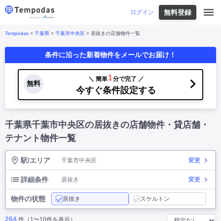
無料登録
はじめての方へ
ログイン
Tempodas
>
千葉県
>
千葉市中央区
> 居抜きの店舗物件一覧
Tempodasとは
都道府県や業種から探す
条件に沿った新着物件をメールでお届け！
便利な機能
都道府県から探す
お役立ちコンテンツ
北海道
・
東北
北海道
|
青森県
|
岩手県
|
宮城県
|
秋田県
|
1
＼ 簡単
分で完了 ／
利用イメージ
無料
山形県
|
福島県
|
今すぐ条件設定する
関東
東京都
|
神奈川県
|
埼玉県
|
千葉県
|
栃木県
|
よくあるご質問
茨城県
|
群馬県
|
中部
山梨県
|
長野県
|
石川県
|
新潟県
|
富山県
|
千葉県千葉市中央区の居抜きの店舗物件・貸店舗・
お問い合わせ
福井県
|
愛知県
|
岐阜県
|
静岡県
|
近畿
大阪府
|
兵庫県
|
京都府
|
滋賀県
|
奈良県
|
テナント物件一覧
和歌山県
|
三重県
|
中国
岡山県
|
広島県
|
鳥取県
|
島根県
|
山口県
|
駅/エリア
千葉市中央区
変更
四国
香川県
|
徳島県
|
愛媛県
|
高知県
|
九州
福岡県
|
佐賀県
|
長崎県
|
熊本県
|
大分県
|
詳細条件
居抜き
変更
宮崎県
|
鹿児島県
|
沖縄県
|
物件の状態
居抜き
スケルトン
業種から探す
264
件（1〜10件を表示）
飲食店・飲食業