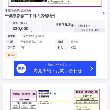
2
千葉中央駅 徒歩
分
千葉県新宿二丁目の店舗物件
賃料
（税込）
75.8
坪数
坪
＝ 250.14㎡
330,000
円
4,354
坪単価
円
最寄駅
千葉中央駅 徒歩2分
住所
千葉県新宿二丁目
状態
居抜き
フロア
2階
飲食
相談
ガス
1
＼ 簡単
分で完了 ／
無料
内見予約・お問い合わせ