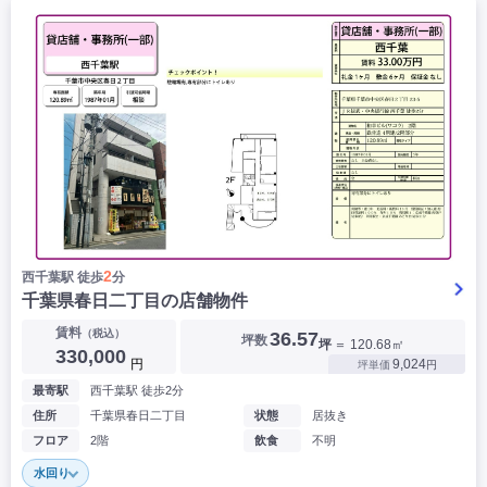
2
西千葉駅 徒歩
分
千葉県春日二丁目の店舗物件
賃料
（税込）
36.57
坪数
坪
＝ 120.68㎡
330,000
円
9,024
坪単価
円
最寄駅
西千葉駅 徒歩2分
住所
千葉県春日二丁目
状態
居抜き
フロア
2階
飲食
不明
水回り