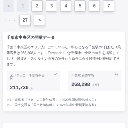
<
1
2
3
4
5
6
7
・・・
27
>
千葉市中央区の開業データ
千葉市中央区のエリア人口は211,736人。 中心となる千葉駅の1日あたり乗
降客数は268,298人です。 Tempodasでは千葉市中央区の物件を掲載して
おり、居抜き・スケルトン両方の物件から条件に合う候補を比較検討でき
ます。
※1
※2
エリア人口（千葉市中央
千葉駅 乗降客数
区）
268,298
人/日
211,736
人
※1：総務省「社会・人口統計体系」（2020年国勢調査/総人口）
※2：国土交通省「国土数値情報」（2024年調査/駅別乗降客数）