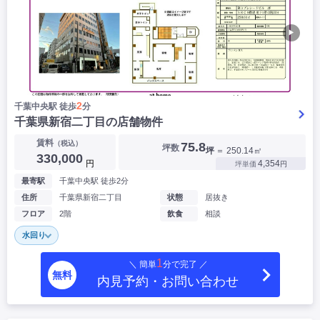
▶
2
千葉中央駅 徒歩
分
千葉県新宿二丁目の店舗物件
賃料
（税込）
75.8
坪数
坪
＝ 250.14㎡
330,000
円
4,354
坪単価
円
最寄駅
千葉中央駅 徒歩2分
住所
千葉県新宿二丁目
状態
居抜き
フロア
2階
飲食
相談
水回り
1
＼ 簡単
分で完了 ／
無料
内見予約・お問い合わせ