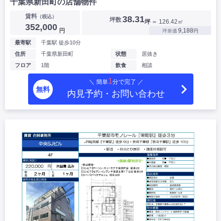
千葉県新田町の店舗物件
賃料
（税込）
38.31
坪数
坪
＝ 126.42㎡
352,000
円
9,188
坪単価
円
最寄駅
千葉駅 徒歩10分
住所
千葉県新田町
状態
居抜き
フロア
1階
飲食
相談
1
＼ 簡単
分で完了 ／
無料
内見予約・お問い合わせ