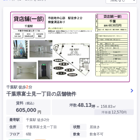
|
|
|
バー
カフェ・喫茶店・軽飲食
居酒屋・ダイニングバー・バル
|
|
ラーメン・中華料理
パン屋・ケーキ屋
|
|
お好み焼き・ステーキ・鉄板焼き
焼肉・韓国料理
|
|
|
洋食・レストラン
テイクアウト・デリバリー
そば・うどん
|
|
|
和食・寿司・小料理屋
カレー・インド料理
焼き鳥
|
|
|
タピオカ
すき焼き・しゃぶしゃぶ
パスタ・イタリア料理
|
|
ファーストフード・屋台
フレンチ・フランス料理
|
|
アジア料理・エスニック
カラオケ・パブ・スナック
サービス・医療
|
|
美容室・理容室
美容サロン(エステ・ネイル・マツエク)
|
|
マッサージ店・整体院
フィットネスジム
|
|
|
病院・クリニック・歯科
スクール・塾
不動産
2
千葉駅 徒歩
分
小売・物販
千葉県富士見一丁目の店舗物件
|
|
|
アパレル・古着屋
コンビニ
花屋
賃料
（税込）
48.13
坪数
坪
＝ 158.83㎡
その他
605,000
円
12,570
坪単価
円
|
|
|
オフィス・事務所
コインランドリー
ネットカフェ・漫画喫茶
最寄駅
千葉駅 徒歩2分
|
スタジオ・ホール
住所
千葉県富士見一丁目
状態
居抜き
フロア
6階
飲食
飲食不可
こだわり条件から探す