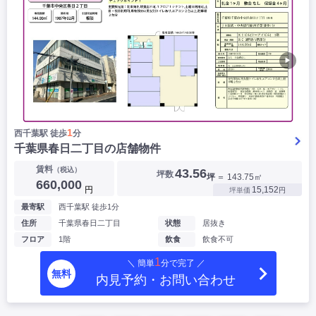
▶
1
西千葉駅 徒歩
分
千葉県春日二丁目の店舗物件
賃料
（税込）
43.56
坪数
坪
＝ 143.75㎡
660,000
円
15,152
坪単価
円
最寄駅
西千葉駅 徒歩1分
住所
千葉県春日二丁目
状態
居抜き
フロア
1階
飲食
飲食不可
1
＼ 簡単
分で完了 ／
無料
内見予約・お問い合わせ