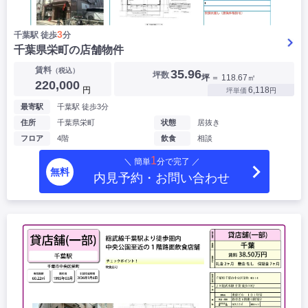
3
千葉駅 徒歩
分
▶
千葉県栄町の店舗物件
賃料
（税込）
35.96
坪数
坪
＝ 118.67㎡
220,000
円
6,118
坪単価
円
最寄駅
千葉駅 徒歩3分
住所
千葉県栄町
状態
居抜き
フロア
4階
飲食
相談
1
＼ 簡単
分で完了 ／
無料
内見予約・お問い合わせ