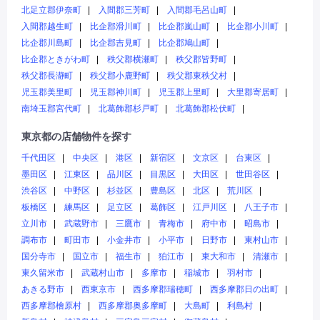
北足立郡伊奈町
入間郡三芳町
入間郡毛呂山町
入間郡越生町
比企郡滑川町
比企郡嵐山町
比企郡小川町
比企郡川島町
比企郡吉見町
比企郡鳩山町
比企郡ときがわ町
秩父郡横瀬町
秩父郡皆野町
秩父郡長瀞町
秩父郡小鹿野町
秩父郡東秩父村
児玉郡美里町
児玉郡神川町
児玉郡上里町
大里郡寄居町
南埼玉郡宮代町
北葛飾郡杉戸町
北葛飾郡松伏町
東京都の店舗物件を探す
千代田区
中央区
港区
新宿区
文京区
台東区
墨田区
江東区
品川区
目黒区
大田区
世田谷区
渋谷区
中野区
杉並区
豊島区
北区
荒川区
板橋区
練馬区
足立区
葛飾区
江戸川区
八王子市
立川市
武蔵野市
三鷹市
青梅市
府中市
昭島市
調布市
町田市
小金井市
小平市
日野市
東村山市
国分寺市
国立市
福生市
狛江市
東大和市
清瀬市
東久留米市
武蔵村山市
多摩市
稲城市
羽村市
あきる野市
西東京市
西多摩郡瑞穂町
西多摩郡日の出町
西多摩郡檜原村
西多摩郡奥多摩町
大島町
利島村