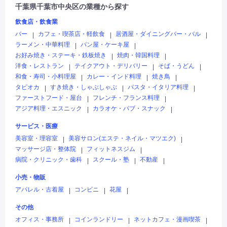
千葉県千葉市中央区の業種から探す
飲食店・飲食業
バー
カフェ・喫茶店・軽飲食
居酒屋・ダイニングバー・バル
|
|
|
ラーメン・中華料理
パン屋・ケーキ屋
|
|
お好み焼き・ステーキ・鉄板焼き
焼肉・韓国料理
|
|
洋食・レストラン
テイクアウト・デリバリー
そば・うどん
|
|
|
和食・寿司・小料理屋
カレー・インド料理
焼き鳥
|
|
|
タピオカ
すき焼き・しゃぶしゃぶ
パスタ・イタリア料理
|
|
|
ファーストフード・屋台
フレンチ・フランス料理
|
|
アジア料理・エスニック
カラオケ・パブ・スナック
|
|
サービス・医療
美容室・理容室
美容サロン(エステ・ネイル・マツエク)
|
|
マッサージ店・整体院
フィットネスジム
|
|
病院・クリニック・歯科
スクール・塾
不動産
|
|
|
小売・物販
アパレル・古着屋
コンビニ
花屋
|
|
|
その他
オフィス・事務所
コインランドリー
ネットカフェ・漫画喫茶
|
|
|