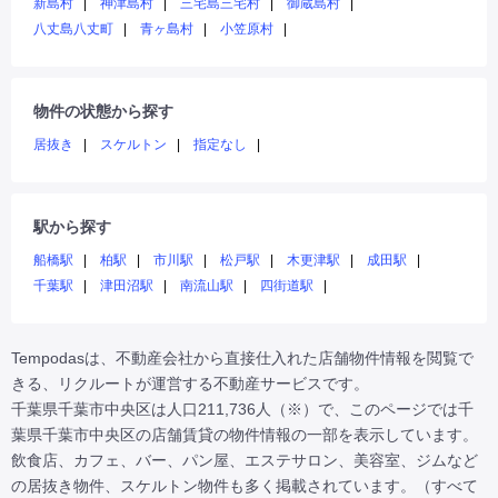
新島村
神津島村
三宅島三宅村
御蔵島村
八丈島八丈町
青ヶ島村
小笠原村
物件の状態から探す
居抜き
スケルトン
指定なし
駅から探す
船橋駅
柏駅
市川駅
松戸駅
木更津駅
成田駅
千葉駅
津田沼駅
南流山駅
四街道駅
Tempodasは、不動産会社から直接仕入れた店舗物件情報を閲覧で
きる、リクルートが運営する不動産サービスです。

千葉県千葉市中央区は人口211,736人（※）で、このページでは千
葉県千葉市中央区の店舗賃貸の物件情報の一部を表示しています。

飲食店、カフェ、バー、パン屋、エステサロン、美容室、ジムなど
の居抜き物件、スケルトン物件も多く掲載されています。（すべて