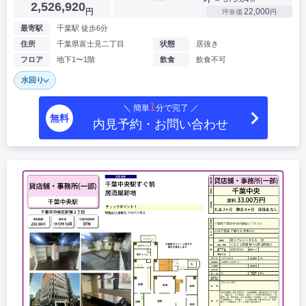
2,526,920
円
22,000
坪単価
円
最寄駅
千葉駅 徒歩6分
住所
千葉県富士見二丁目
状態
居抜き
フロア
地下1〜1階
飲食
飲食不可
水回り
1
＼ 簡単
分で完了 ／
無料
内見予約・お問い合わせ