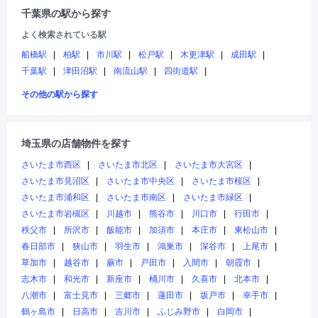
千葉県の駅から探す
よく検索されている駅
船橋駅
柏駅
市川駅
松戸駅
木更津駅
成田駅
千葉駅
津田沼駅
南流山駅
四街道駅
その他の駅から探す
埼玉県の店舗物件を探す
さいたま市西区
さいたま市北区
さいたま市大宮区
さいたま市見沼区
さいたま市中央区
さいたま市桜区
さいたま市浦和区
さいたま市南区
さいたま市緑区
さいたま市岩槻区
川越市
熊谷市
川口市
行田市
秩父市
所沢市
飯能市
加須市
本庄市
東松山市
春日部市
狭山市
羽生市
鴻巣市
深谷市
上尾市
草加市
越谷市
蕨市
戸田市
入間市
朝霞市
志木市
和光市
新座市
桶川市
久喜市
北本市
八潮市
富士見市
三郷市
蓮田市
坂戸市
幸手市
鶴ヶ島市
日高市
吉川市
ふじみ野市
白岡市