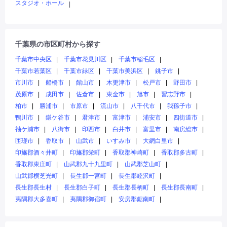
スタジオ・ホール
|
千葉県の市区町村から探す
千葉市中央区
千葉市花見川区
千葉市稲毛区
千葉市若葉区
千葉市緑区
千葉市美浜区
銚子市
市川市
船橋市
館山市
木更津市
松戸市
野田市
茂原市
成田市
佐倉市
東金市
旭市
習志野市
柏市
勝浦市
市原市
流山市
八千代市
我孫子市
鴨川市
鎌ケ谷市
君津市
富津市
浦安市
四街道市
袖ケ浦市
八街市
印西市
白井市
富里市
南房総市
匝瑳市
香取市
山武市
いすみ市
大網白里市
印旛郡酒々井町
印旛郡栄町
香取郡神崎町
香取郡多古町
香取郡東庄町
山武郡九十九里町
山武郡芝山町
山武郡横芝光町
長生郡一宮町
長生郡睦沢町
長生郡長生村
長生郡白子町
長生郡長柄町
長生郡長南町
夷隅郡大多喜町
夷隅郡御宿町
安房郡鋸南町