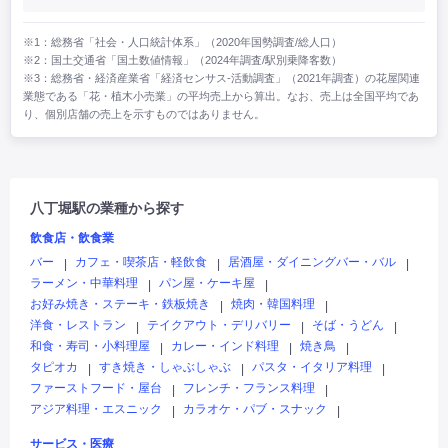
※1：総務省「社会・人口統計体系」（2020年国勢調査/総人口）
※2：国土交通省「国土数値情報」（2024年調査/駅別乗降客数）
※3：総務省・経済産業省「経済センサス‐活動調査」（2021年調査）の花屋関連
業態である「花・植木小売業」の平均売上から算出。なお、売上は全国平均であ
り、個別店舗の売上を示すものではありません。
八丁堀駅の業種から探す
飲食店・飲食業
バー
カフェ・喫茶店・軽飲食
居酒屋・ダイニングバー・バル
|
|
|
ラーメン・中華料理
パン屋・ケーキ屋
|
|
お好み焼き・ステーキ・鉄板焼き
焼肉・韓国料理
|
|
洋食・レストラン
テイクアウト・デリバリー
そば・うどん
|
|
|
和食・寿司・小料理屋
カレー・インド料理
焼き鳥
|
|
|
タピオカ
すき焼き・しゃぶしゃぶ
パスタ・イタリア料理
|
|
|
ファーストフード・屋台
フレンチ・フランス料理
|
|
アジア料理・エスニック
カラオケ・パブ・スナック
|
|
サービス・医療