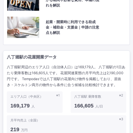
かる期間や必要な費用、準備の流
れを解説
起業・開業時に利用できる助成
金・補助金・支援金｜申請の注意
点も解説
八丁堀駅の花屋開業データ
八丁堀駅周辺のエリア人口（自治体人口）は169,179人。 八丁堀駅の1日あ
たり乗降客数は166,605人です。 花屋関連業態の月平均売上は2,190,000
円です。 Tempodasでは八丁堀駅の花屋向け物件を掲載しており、居抜
き・スケルトン両方の物件から条件に合う候補を比較検討できます。
※1
※2
エリア人口（中央区）
八丁堀駅 乗降客数
169,179
166,605
人
人/日
※3
月平均売上（全国）
219
万円