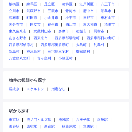
板橋区
練馬区
足立区
葛飾区
江戸川区
八王子市
立川市
武蔵野市
三鷹市
青梅市
府中市
昭島市
調布市
町田市
小金井市
小平市
日野市
東村山市
国分寺市
国立市
福生市
狛江市
東大和市
清瀬市
東久留米市
武蔵村山市
多摩市
稲城市
羽村市
あきる野市
西東京市
西多摩郡瑞穂町
西多摩郡日の出町
西多摩郡檜原村
西多摩郡奥多摩町
大島町
利島村
新島村
神津島村
三宅島三宅村
御蔵島村
八丈島八丈町
青ヶ島村
小笠原村
物件の状態から探す
居抜き
スケルトン
指定なし
駅から探す
東京駅
虎ノ門ヒルズ駅
池袋駅
八王子駅
銀座駅
渋谷駅
原宿駅
新宿駅
秋葉原駅
立川駅