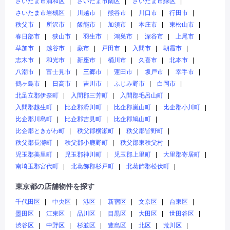
さいたま市浦和区
さいたま市南区
さいたま市緑区
さいたま市岩槻区
川越市
熊谷市
川口市
行田市
秩父市
所沢市
飯能市
加須市
本庄市
東松山市
春日部市
狭山市
羽生市
鴻巣市
深谷市
上尾市
草加市
越谷市
蕨市
戸田市
入間市
朝霞市
志木市
和光市
新座市
桶川市
久喜市
北本市
八潮市
富士見市
三郷市
蓮田市
坂戸市
幸手市
鶴ヶ島市
日高市
吉川市
ふじみ野市
白岡市
北足立郡伊奈町
入間郡三芳町
入間郡毛呂山町
入間郡越生町
比企郡滑川町
比企郡嵐山町
比企郡小川町
比企郡川島町
比企郡吉見町
比企郡鳩山町
比企郡ときがわ町
秩父郡横瀬町
秩父郡皆野町
秩父郡長瀞町
秩父郡小鹿野町
秩父郡東秩父村
児玉郡美里町
児玉郡神川町
児玉郡上里町
大里郡寄居町
南埼玉郡宮代町
北葛飾郡杉戸町
北葛飾郡松伏町
東京都の店舗物件を探す
千代田区
中央区
港区
新宿区
文京区
台東区
墨田区
江東区
品川区
目黒区
大田区
世田谷区
渋谷区
中野区
杉並区
豊島区
北区
荒川区