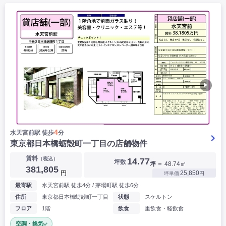
▶
4
水天宮前駅 徒歩
分
東京都日本橋蛎殻町一丁目の店舗物件
賃料
（税込）
14.77
坪数
坪
＝ 48.74㎡
381,805
円
25,850
坪単価
円
最寄駅
水天宮前駅 徒歩4分 / 茅場町駅 徒歩6分
住所
東京都日本橋蛎殻町一丁目
状態
スケルトン
フロア
1階
飲食
重飲食・軽飲食
空調・換気