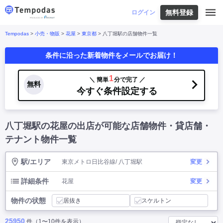
無料登録
はじめての方へ
ログイン
Tempodas
>
小売・物販
>
花屋
>
東京都
> 八丁堀駅の店舗物件一覧
Tempodasとは
都道府県や業種から探す
条件に沿った新着物件をメールでお届け！
便利な機能
都道府県から探す
お役立ちコンテンツ
北海道
・
東北
北海道
|
青森県
|
岩手県
|
宮城県
|
秋田県
|
1
＼ 簡単
分で完了 ／
利用イメージ
無料
山形県
|
福島県
|
今すぐ条件設定する
関東
東京都
|
神奈川県
|
埼玉県
|
千葉県
|
栃木県
|
よくあるご質問
茨城県
|
群馬県
|
中部
山梨県
|
長野県
|
石川県
|
新潟県
|
富山県
|
八丁堀駅の花屋の出店が可能な店舗物件・貸店舗・
お問い合わせ
福井県
|
愛知県
|
岐阜県
|
静岡県
|
近畿
大阪府
|
兵庫県
|
京都府
|
滋賀県
|
奈良県
|
テナント物件一覧
和歌山県
|
三重県
|
中国
岡山県
|
広島県
|
鳥取県
|
島根県
|
山口県
|
駅/エリア
東京メトロ日比谷線/ 八丁堀駅
変更
四国
香川県
|
徳島県
|
愛媛県
|
高知県
|
九州
福岡県
|
佐賀県
|
長崎県
|
熊本県
|
大分県
|
詳細条件
花屋
変更
宮崎県
|
鹿児島県
|
沖縄県
|
物件の状態
居抜き
スケルトン
業種から探す
25950
件（1〜10件を表示）
飲食店・飲食業