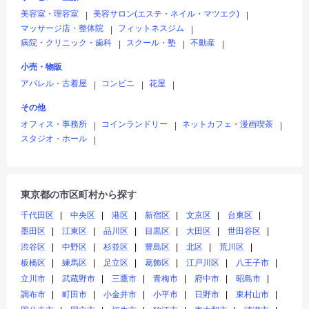
美容室・理容室
美容サロン(エステ・ネイル・マツエク)
|
|
マッサージ店・整体院
フィットネスジム
|
|
病院・クリニック・歯科
スクール・塾
不動産
|
|
|
小売・物販
アパレル・古着屋
コンビニ
花屋
|
|
|
その他
オフィス・事務所
コインランドリー
ネットカフェ・漫画喫茶
|
|
|
スタジオ・ホール
|
東京都の市区町村から探す
千代田区
中央区
港区
新宿区
文京区
台東区
墨田区
江東区
品川区
目黒区
大田区
世田谷区
渋谷区
中野区
杉並区
豊島区
北区
荒川区
板橋区
練馬区
足立区
葛飾区
江戸川区
八王子市
立川市
武蔵野市
三鷹市
青梅市
府中市
昭島市
調布市
町田市
小金井市
小平市
日野市
東村山市