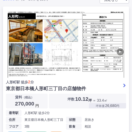
|
|
|
バー
カフェ・喫茶店・軽飲食
居酒屋・ダイニングバー・バル
|
|
ラーメン・中華料理
パン屋・ケーキ屋
|
|
お好み焼き・ステーキ・鉄板焼き
焼肉・韓国料理
|
|
|
洋食・レストラン
テイクアウト・デリバリー
そば・うどん
|
|
|
和食・寿司・小料理屋
カレー・インド料理
焼き鳥
|
|
|
タピオカ
すき焼き・しゃぶしゃぶ
パスタ・イタリア料理
|
|
ファーストフード・屋台
フレンチ・フランス料理
|
|
アジア料理・エスニック
カラオケ・パブ・スナック
▶
サービス・医療
|
|
美容室・理容室
美容サロン(エステ・ネイル・マツエク)
|
|
マッサージ店・整体院
フィットネスジム
|
|
|
病院・クリニック・歯科
スクール・塾
不動産
2
人形町駅 徒歩
分
小売・物販
東京都日本橋人形町三丁目の店舗物件
|
|
|
アパレル・古着屋
コンビニ
花屋
賃料
（税込）
10.12
坪数
坪
＝ 33.4㎡
その他
270,000
円
26,680
坪単価
円
|
|
|
オフィス・事務所
コインランドリー
ネットカフェ・漫画喫茶
最寄駅
人形町駅 徒歩2分
|
スタジオ・ホール
住所
東京都日本橋人形町三丁目
状態
居抜き
フロア
3階
飲食
相談
こだわり条件から探す