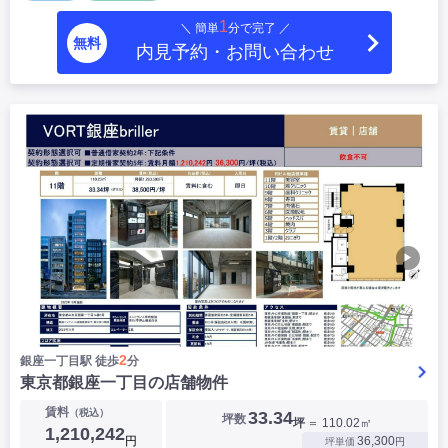
1
＼ 簡単
分で完了 ／
無料
内見予約・お問い合わせ
▶
2
銀座一丁目駅 徒歩
分
東京都銀座一丁目の店舗物件
賃料
（税込）
33.34
坪数
坪
＝ 110.02㎡
1,210,242
円
36,300
坪単価
円