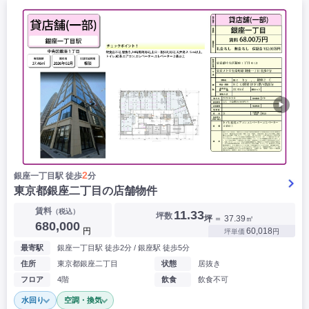
▶
2
銀座一丁目駅 徒歩
分
東京都銀座二丁目の店舗物件
賃料
（税込）
11.33
坪数
坪
＝ 37.39㎡
680,000
円
60,018
坪単価
円
最寄駅
銀座一丁目駅 徒歩2分 / 銀座駅 徒歩5分
住所
東京都銀座二丁目
状態
居抜き
フロア
4階
飲食
飲食不可
水回り
空調・換気