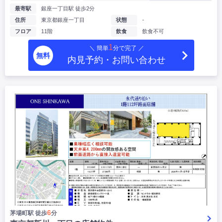
最寄駅
銀座一丁目駅 徒歩2分
住所
東京都銀座一丁目
状態
-
フロア
11階
飲食
飲食不可
1
＼ 簡単
分で完了 ／
無料
内見予約・お問い合わせ
6
茅場町駅 徒歩
分