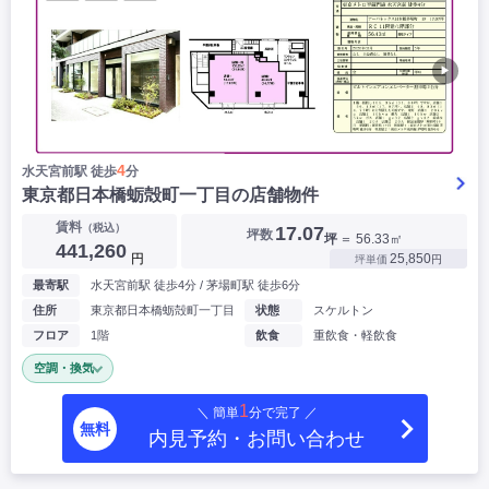
▶
4
水天宮前駅 徒歩
分
東京都日本橋蛎殻町一丁目の店舗物件
賃料
（税込）
17.07
坪数
坪
＝ 56.33㎡
441,260
円
25,850
坪単価
円
最寄駅
水天宮前駅 徒歩4分 / 茅場町駅 徒歩6分
住所
東京都日本橋蛎殻町一丁目
状態
スケルトン
フロア
1階
飲食
重飲食・軽飲食
空調・換気
1
＼ 簡単
分で完了 ／
無料
内見予約・お問い合わせ