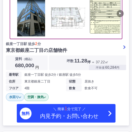
▶
2
銀座一丁目駅 徒歩
分
東京都銀座二丁目の店舗物件
賃料
（税込）
11.28
坪数
坪
＝ 37.22㎡
680,000
円
60,284
坪単価
円
最寄駅
銀座一丁目駅 徒歩2分 / 銀座駅 徒歩5分
住所
東京都銀座二丁目
状態
居抜き
フロア
4階
飲食
飲食不可
水回り
空調・換気
1
＼ 簡単
分で完了 ／
無料
内見予約・お問い合わせ