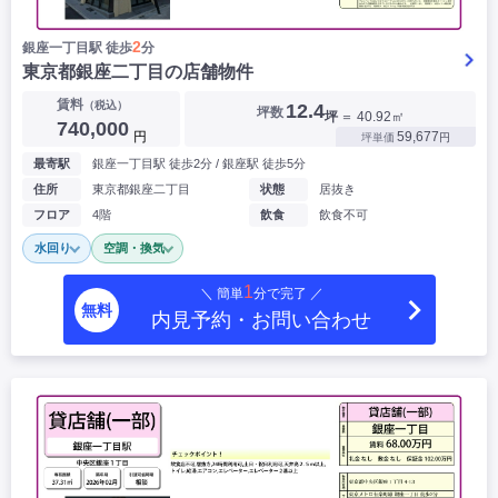
2
銀座一丁目駅 徒歩
分
東京都銀座二丁目の店舗物件
賃料
（税込）
12.4
坪数
坪
＝ 40.92㎡
740,000
円
59,677
坪単価
円
最寄駅
銀座一丁目駅 徒歩2分 / 銀座駅 徒歩5分
住所
東京都銀座二丁目
状態
居抜き
フロア
4階
飲食
飲食不可
水回り
空調・換気
1
＼ 簡単
分で完了 ／
無料
内見予約・お問い合わせ