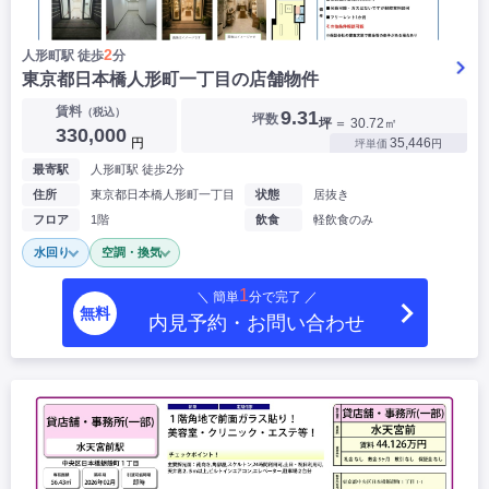
2
人形町駅 徒歩
分
東京都日本橋人形町一丁目の店舗物件
賃料
（税込）
9.31
坪数
坪
＝ 30.72㎡
330,000
円
35,446
坪単価
円
最寄駅
人形町駅 徒歩2分
住所
東京都日本橋人形町一丁目
状態
居抜き
フロア
1階
飲食
軽飲食のみ
水回り
空調・換気
1
＼ 簡単
分で完了 ／
無料
内見予約・お問い合わせ