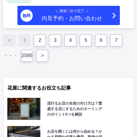
1
＼ 簡単
分で完了 ／
無料
内見予約・お問い合わせ
<
1
2
3
4
5
6
7
・・・
2595
>
花屋に関連するお役立ち記事
流行るお店の名前の付け方は？繁
盛する店にするためのネーミング
のポイント6つを解説
お店を開くには何から始める？か