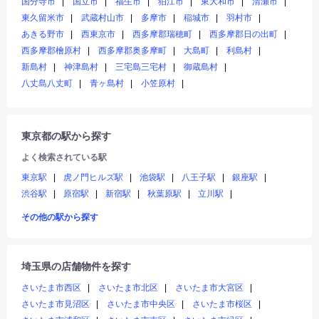
国分寺市
国立市
福生市
狛江市
東大和市
清瀬市
東久留米市
武蔵村山市
多摩市
稲城市
羽村市
あきる野市
西東京市
西多摩郡瑞穂町
西多摩郡日の出町
西多摩郡檜原村
西多摩郡奥多摩町
大島町
利島村
新島村
神津島村
三宅島三宅村
御蔵島村
八丈島八丈町
青ヶ島村
小笠原村
東京都の駅から探す
よく検索されている駅
東京駅
虎ノ門ヒルズ駅
池袋駅
八王子駅
銀座駅
渋谷駅
原宿駅
新宿駅
秋葉原駅
立川駅
その他の駅から探す
埼玉県の店舗物件を探す
さいたま市西区
さいたま市北区
さいたま市大宮区
さいたま市見沼区
さいたま市中央区
さいたま市桜区