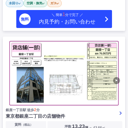
水回り
空調・換気
ガス
|
|
|
居抜き
スケルトン
指定なし
1
＼ 簡単
分で完了 ／
無料
内見予約・お問い合わせ
▶
2
銀座一丁目駅 徒歩
分
東京都銀座二丁目の店舗物件
賃料
（税込）
13.23
坪数
坪
＝ 43.66㎡