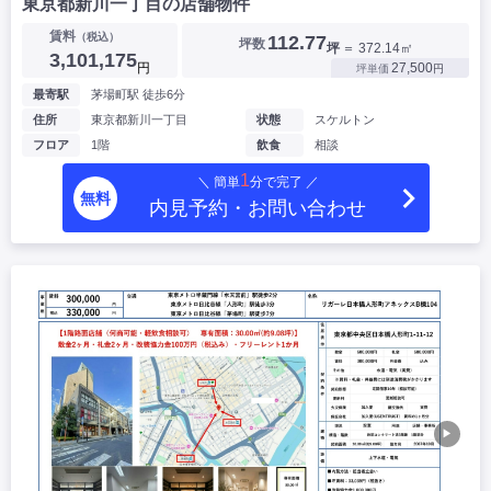
東京都新川一丁目の店舗物件
賃料
（税込）
112.77
坪数
坪
＝ 372.14㎡
▶
3,101,175
円
27,500
坪単価
円
最寄駅
茅場町駅 徒歩6分
住所
東京都新川一丁目
状態
スケルトン
フロア
1階
飲食
相談
1
＼ 簡単
分で完了 ／
無料
内見予約・お問い合わせ
▶