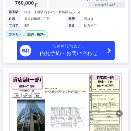
760,000
円
57,445
坪単価
円
最寄駅
銀座一丁目駅 徒歩2分 / 新橋駅 徒歩5分
住所
東京都銀座二丁目
状態
居抜き
フロア
4階
飲食
飲食不可
水回り
空調・換気
1
＼ 簡単
分で完了 ／
無料
内見予約・お問い合わせ
▶