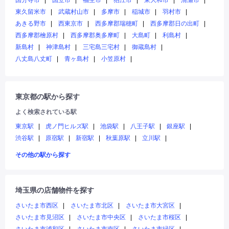
国分寺市
国立市
福生市
狛江市
東大和市
清瀬市
東久留米市
武蔵村山市
多摩市
稲城市
羽村市
あきる野市
西東京市
西多摩郡瑞穂町
西多摩郡日の出町
西多摩郡檜原村
西多摩郡奥多摩町
大島町
利島村
新島村
神津島村
三宅島三宅村
御蔵島村
八丈島八丈町
青ヶ島村
小笠原村
東京都の駅から探す
よく検索されている駅
東京駅
虎ノ門ヒルズ駅
池袋駅
八王子駅
銀座駅
渋谷駅
原宿駅
新宿駅
秋葉原駅
立川駅
その他の駅から探す
埼玉県の店舗物件を探す
さいたま市西区
さいたま市北区
さいたま市大宮区
さいたま市見沼区
さいたま市中央区
さいたま市桜区