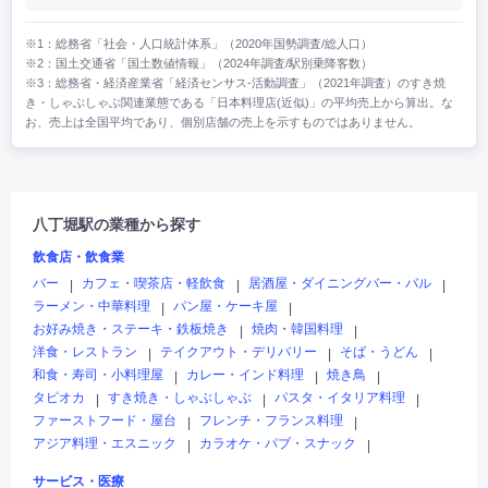
※1：総務省「社会・人口統計体系」（2020年国勢調査/総人口）
※2：国土交通省「国土数値情報」（2024年調査/駅別乗降客数）
※3：総務省・経済産業省「経済センサス‐活動調査」（2021年調査）のすき焼
き・しゃぶしゃぶ関連業態である「日本料理店(近似)」の平均売上から算出。な
お、売上は全国平均であり、個別店舗の売上を示すものではありません。
八丁堀駅の業種から探す
飲食店・飲食業
バー
カフェ・喫茶店・軽飲食
居酒屋・ダイニングバー・バル
|
|
|
ラーメン・中華料理
パン屋・ケーキ屋
|
|
お好み焼き・ステーキ・鉄板焼き
焼肉・韓国料理
|
|
洋食・レストラン
テイクアウト・デリバリー
そば・うどん
|
|
|
和食・寿司・小料理屋
カレー・インド料理
焼き鳥
|
|
|
タピオカ
すき焼き・しゃぶしゃぶ
パスタ・イタリア料理
|
|
|
ファーストフード・屋台
フレンチ・フランス料理
|
|
アジア料理・エスニック
カラオケ・パブ・スナック
|
|
サービス・医療