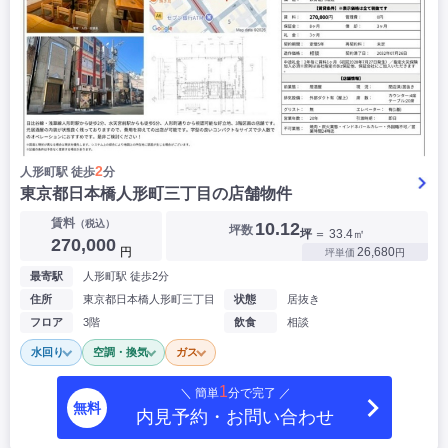
2
人形町駅 徒歩
分
東京都日本橋人形町三丁目の店舗物件
賃料
（税込）
10.12
坪数
坪
＝ 33.4㎡
270,000
円
26,680
坪単価
円
最寄駅
人形町駅 徒歩2分
住所
東京都日本橋人形町三丁目
状態
居抜き
フロア
3階
飲食
相談
水回り
空調・換気
ガス
1
＼ 簡単
分で完了 ／
無料
内見予約・お問い合わせ