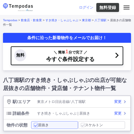
無料登録
はじめての方へ
ログイン
Tempodas
>
飲食店・飲食業
>
すき焼き・しゃぶしゃぶ
>
東京都
>
八丁堀駅
> 居抜きの店舗物
Tempodasとは
都道府県や業種から探す
件一覧
便利な機能
条件に沿った新着物件をメールでお届け！
都道府県から探す
お役立ちコンテンツ
北海道
・
東北
北海道
|
青森県
|
岩手県
|
宮城県
|
秋田県
|
利用イメージ
1
＼ 簡単
分で完了 ／
山形県
|
福島県
|
無料
関東
今すぐ条件設定する
東京都
|
神奈川県
|
埼玉県
|
千葉県
|
栃木県
|
よくあるご質問
茨城県
|
群馬県
|
中部
山梨県
|
長野県
|
石川県
|
新潟県
|
富山県
|
お問い合わせ
福井県
|
愛知県
|
岐阜県
|
静岡県
|
八丁堀駅のすき焼き・しゃぶしゃぶの出店が可能な
近畿
大阪府
|
兵庫県
|
京都府
|
滋賀県
|
奈良県
|
居抜きの店舗物件・貸店舗・テナント物件一覧
和歌山県
|
三重県
|
中国
岡山県
|
広島県
|
鳥取県
|
島根県
|
山口県
|
四国
香川県
|
徳島県
|
愛媛県
|
高知県
|
駅/エリア
東京メトロ日比谷線/ 八丁堀駅
変更
九州
福岡県
|
佐賀県
|
長崎県
|
熊本県
|
大分県
|
宮崎県
|
鹿児島県
|
沖縄県
|
詳細条件
すき焼き・しゃぶしゃぶ | 居抜き
変更
物件の状態
居抜き
スケルトン
業種から探す
飲食店・飲食業