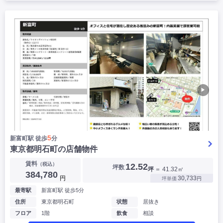
▶
5
新富町駅 徒歩
分
東京都明石町の店舗物件
賃料
（税込）
12.52
坪数
坪
＝ 41.32㎡
384,780
円
30,733
坪単価
円
最寄駅
新富町駅 徒歩5分
住所
東京都明石町
状態
居抜き
フロア
1階
飲食
相談