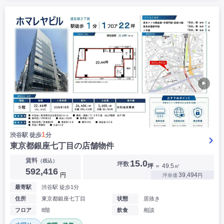
▶
1
渋谷駅 徒歩
分
東京都銀座七丁目の店舗物件
賃料
（税込）
15.0
坪数
坪
＝ 49.5㎡
592,416
円
39,494
坪単価
円
最寄駅
渋谷駅 徒歩1分
住所
東京都銀座七丁目
状態
居抜き
フロア
8階
飲食
相談