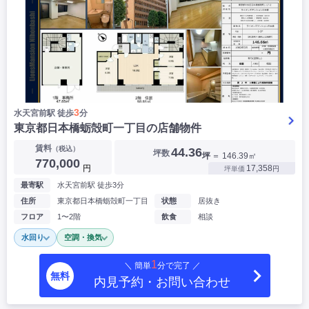
3
水天宮前駅 徒歩
分
東京都日本橋蛎殻町一丁目の店舗物件
▶
賃料
（税込）
44.36
坪数
坪
＝ 146.39㎡
770,000
円
17,358
坪単価
円
最寄駅
水天宮前駅 徒歩3分
住所
東京都日本橋蛎殻町一丁目
状態
居抜き
フロア
1〜2階
飲食
相談
水回り
空調・換気
1
＼ 簡単
分で完了 ／
無料
内見予約・お問い合わせ