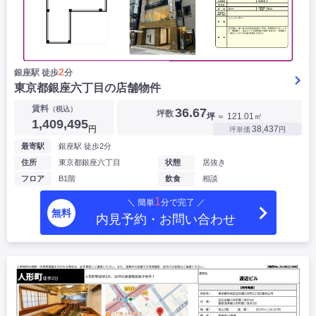
2
銀座駅 徒歩
分
東京都銀座六丁目の店舗物件
賃料
（税込）
36.67
坪数
坪
＝ 121.01㎡
1,409,495
円
38,437
坪単価
円
最寄駅
銀座駅 徒歩2分
住所
東京都銀座六丁目
状態
居抜き
フロア
B1階
飲食
相談
1
＼ 簡単
分で完了 ／
無料
内見予約・お問い合わせ