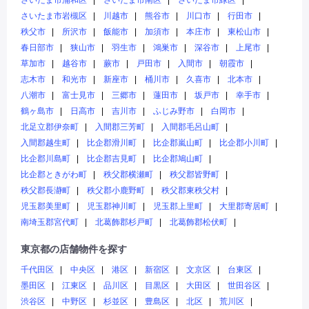
さいたま市浦和区
さいたま市南区
さいたま市緑区
さいたま市岩槻区
川越市
熊谷市
川口市
行田市
秩父市
所沢市
飯能市
加須市
本庄市
東松山市
春日部市
狭山市
羽生市
鴻巣市
深谷市
上尾市
草加市
越谷市
蕨市
戸田市
入間市
朝霞市
志木市
和光市
新座市
桶川市
久喜市
北本市
八潮市
富士見市
三郷市
蓮田市
坂戸市
幸手市
鶴ヶ島市
日高市
吉川市
ふじみ野市
白岡市
北足立郡伊奈町
入間郡三芳町
入間郡毛呂山町
入間郡越生町
比企郡滑川町
比企郡嵐山町
比企郡小川町
比企郡川島町
比企郡吉見町
比企郡鳩山町
比企郡ときがわ町
秩父郡横瀬町
秩父郡皆野町
秩父郡長瀞町
秩父郡小鹿野町
秩父郡東秩父村
児玉郡美里町
児玉郡神川町
児玉郡上里町
大里郡寄居町
南埼玉郡宮代町
北葛飾郡杉戸町
北葛飾郡松伏町
東京都の店舗物件を探す
千代田区
中央区
港区
新宿区
文京区
台東区
墨田区
江東区
品川区
目黒区
大田区
世田谷区
渋谷区
中野区
杉並区
豊島区
北区
荒川区