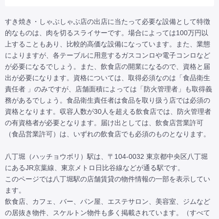
すき焼き・しゃぶしゃぶ店の出店に当たって必要な設備として特徴
的なものは、肉を切るスライサーです。場合によっては100万円以
上することもあり、比較的高価な設備になっています。また、業態
によりますが、各テーブルに用意するガスコンロや電子コンロなど
が必要になるでしょう。また、飲食店の開業になるので、資格と届
出が必要になります。資格については、取得必須なのは「食品衛生
責任者 」のみですが、店舗面積によっては「防火管理者」も取得義
務があるでしょう。食品衛生責任者は食品を取り扱う店では必須の
資格となります。収容人数が30人を超える飲食店では、防火管理者
の有資格者が必要となります。届け出としては、飲食店営業許可
（食品営業許可）は、いずれの飲食店でも必須のものとなります。

八丁堀（ハッチョウボリ）駅は、〒104-0032 東京都中央区八丁堀
にあるJR京葉線、東京メトロ日比谷線などが通る駅です。

このページでは八丁堀駅の店舗賃貸の物件情報の一部を表示してい
ます。

飲食店、カフェ、バー、パン屋、エステサロン、美容室、ジムなど
の居抜き物件、スケルトン物件も多く掲載されています。（すべて