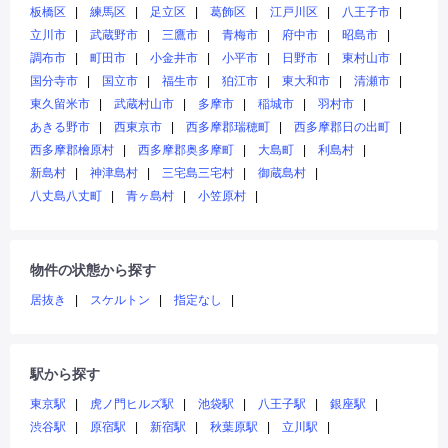
板橋区
練馬区
足立区
葛飾区
江戸川区
八王子市
立川市
武蔵野市
三鷹市
青梅市
府中市
昭島市
調布市
町田市
小金井市
小平市
日野市
東村山市
国分寺市
国立市
福生市
狛江市
東大和市
清瀬市
東久留米市
武蔵村山市
多摩市
稲城市
羽村市
あきる野市
西東京市
西多摩郡瑞穂町
西多摩郡日の出町
西多摩郡檜原村
西多摩郡奥多摩町
大島町
利島村
新島村
神津島村
三宅島三宅村
御蔵島村
八丈島八丈町
青ヶ島村
小笠原村
物件の状態から探す
居抜き
スケルトン
指定なし
駅から探す
東京駅
虎ノ門ヒルズ駅
池袋駅
八王子駅
銀座駅
渋谷駅
原宿駅
新宿駅
秋葉原駅
立川駅