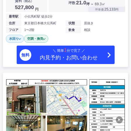
賃料
（税込）
21.0
坪数
坪
＝ 69.3㎡
527,800
円
25,133
坪単価
円
最寄駅
小伝馬町駅 徒歩2分
住所
東京都日本橋大伝馬町
状態
居抜き
フロア
1〜2階
飲食
相談
水回り
空調・換気
1
＼ 簡単
分で完了 ／
無料
内見予約・お問い合わせ
▶