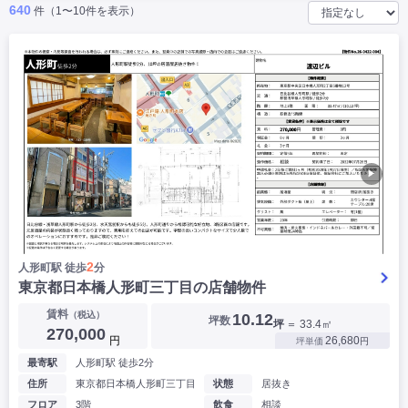
640
件（1〜10件を表示）
|
|
|
バー
カフェ・喫茶店・軽飲食
居酒屋・ダイニングバー・バル
|
|
ラーメン・中華料理
パン屋・ケーキ屋
|
|
お好み焼き・ステーキ・鉄板焼き
焼肉・韓国料理
|
|
|
洋食・レストラン
テイクアウト・デリバリー
そば・うどん
|
|
|
和食・寿司・小料理屋
カレー・インド料理
焼き鳥
|
|
|
タピオカ
すき焼き・しゃぶしゃぶ
パスタ・イタリア料理
|
|
ファーストフード・屋台
フレンチ・フランス料理
|
|
アジア料理・エスニック
カラオケ・パブ・スナック
▶
サービス・医療
|
|
美容室・理容室
美容サロン(エステ・ネイル・マツエク)
|
|
マッサージ店・整体院
フィットネスジム
|
|
|
病院・クリニック・歯科
スクール・塾
不動産
小売・物販
2
人形町駅 徒歩
分
|
|
|
アパレル・古着屋
コンビニ
花屋
東京都日本橋人形町三丁目の店舗物件
賃料
その他
（税込）
10.12
坪数
坪
＝ 33.4㎡
270,000
|
|
|
オフィス・事務所
コインランドリー
ネットカフェ・漫画喫茶
円
26,680
坪単価
円
|
スタジオ・ホール
最寄駅
人形町駅 徒歩2分
住所
東京都日本橋人形町三丁目
状態
居抜き
こだわり条件から探す
フロア
3階
飲食
相談