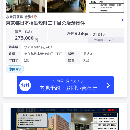
4
水天宮前駅 徒歩
分
東京都日本橋蛎殻町二丁目の店舗物件
賃料
（税込）
9.68
坪数
坪
＝ 31.94㎡
275,000
円
28,409
坪単価
円
最寄駅
水天宮前駅 徒歩4分
住所
東京都日本橋蛎殻町二丁目
状態
居抜き
フロア
1階
飲食
相談
水回り
1
＼ 簡単
分で完了 ／
無料
内見予約・お問い合わせ