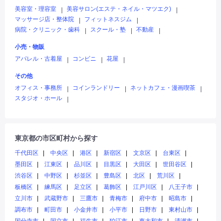
美容室・理容室
美容サロン(エステ・ネイル・マツエク)
|
|
マッサージ店・整体院
フィットネスジム
|
|
病院・クリニック・歯科
スクール・塾
不動産
|
|
|
小売・物販
アパレル・古着屋
コンビニ
花屋
|
|
|
その他
オフィス・事務所
コインランドリー
ネットカフェ・漫画喫茶
|
|
|
スタジオ・ホール
|
東京都の市区町村から探す
千代田区
中央区
港区
新宿区
文京区
台東区
墨田区
江東区
品川区
目黒区
大田区
世田谷区
渋谷区
中野区
杉並区
豊島区
北区
荒川区
板橋区
練馬区
足立区
葛飾区
江戸川区
八王子市
立川市
武蔵野市
三鷹市
青梅市
府中市
昭島市
調布市
町田市
小金井市
小平市
日野市
東村山市