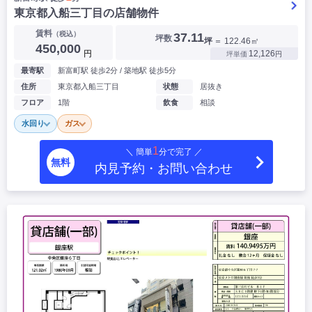
東京都入船三丁目の店舗物件
賃料
（税込）
37.11
坪数
坪
＝ 122.46㎡
450,000
円
12,126
坪単価
円
最寄駅
新富町駅 徒歩2分 / 築地駅 徒歩5分
住所
東京都入船三丁目
状態
居抜き
フロア
1階
飲食
相談
水回り
ガス
1
＼ 簡単
分で完了 ／
無料
内見予約・お問い合わせ