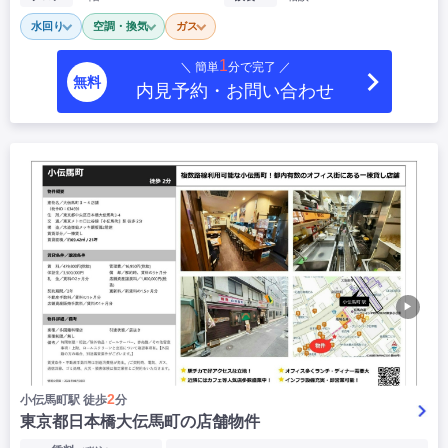
|
|
|
居抜き
スケルトン
指定なし
水回り
空調・換気
ガス
1
＼ 簡単
分で完了 ／
無料
内見予約・お問い合わせ
▶
2
小伝馬町駅 徒歩
分
東京都日本橋大伝馬町の店舗物件