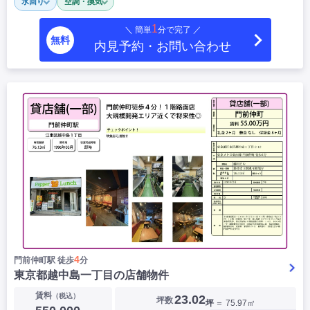
水回り
空調・換気
1
＼ 簡単
分で完了 ／
無料
内見予約・お問い合わせ
4
門前仲町駅 徒歩
分
東京都越中島一丁目の店舗物件
賃料
（税込）
23.02
坪数
坪
＝ 75.97㎡