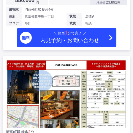
550,000
円
23,892
坪単価
円
最寄駅
門前仲町駅 徒歩4分
住所
東京都越中島一丁目
状態
居抜き
フロア
1階
飲食
相談
1
＼ 簡単
分で完了 ／
無料
内見予約・お問い合わせ
2
新富町駅 徒歩
分