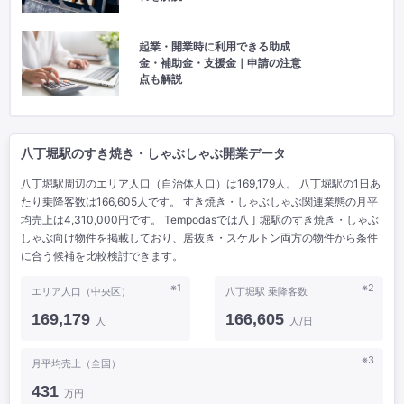
起業・開業時に利用できる助成
金・補助金・支援金｜申請の注意
点も解説
八丁堀駅のすき焼き・しゃぶしゃぶ開業データ
八丁堀駅周辺のエリア人口（自治体人口）は169,179人。 八丁堀駅の1日あ
たり乗降客数は166,605人です。 すき焼き・しゃぶしゃぶ関連業態の月平
均売上は4,310,000円です。 Tempodasでは八丁堀駅のすき焼き・しゃぶ
しゃぶ向け物件を掲載しており、居抜き・スケルトン両方の物件から条件
に合う候補を比較検討できます。
※1
※2
エリア人口（中央区）
八丁堀駅 乗降客数
169,179
166,605
人
人/日
※3
月平均売上（全国）
431
万円