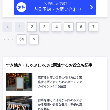
1
＼ 簡単
分で完了 ／
無料
内見予約・お問い合わせ
<
1
2
3
4
5
6
7
・・・
64
>
すき焼き・しゃぶしゃぶに関連するお役立ち記事
流行るお店の名前の付け方は？繁
盛する店にするためのネーミング
のポイント6つを解説
お店を開くには何から始める？か
かる期間や必要な費用、準備の流
れを解説