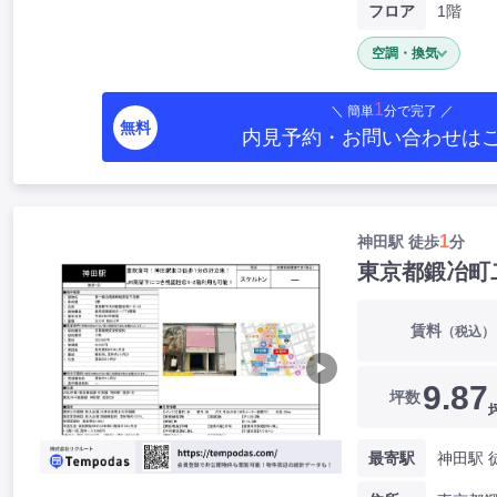
フロア
1階
空調・換気
1
＼ 簡単
分で完了 ／
無料
内見予約・お問い合わせ
は
1
神田駅 徒歩
分
東京都鍛冶町
賃料
（税込）
▶
9.87
坪数
最寄駅
神田駅 