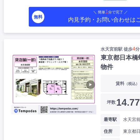
1
＼ 簡単
分で完了 ／
無料
内見予約・お問い合わせ
は
4
水天宮前駅 徒歩
分
東京都日本橋
物件
賃料
（税込）
▶
14.77
坪数
最寄駅
水天宮前
住所