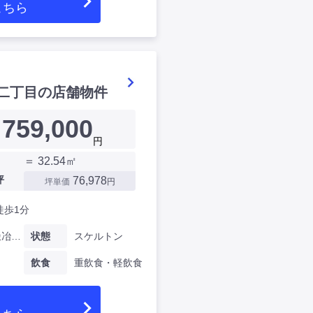
こちら
二丁目の店舗物件
759,000
円
＝ 32.54㎡
坪
76,978
坪単価
円
徒歩1分
東京都鍛冶町二丁目
状態
スケルトン
飲食
重飲食・軽飲食