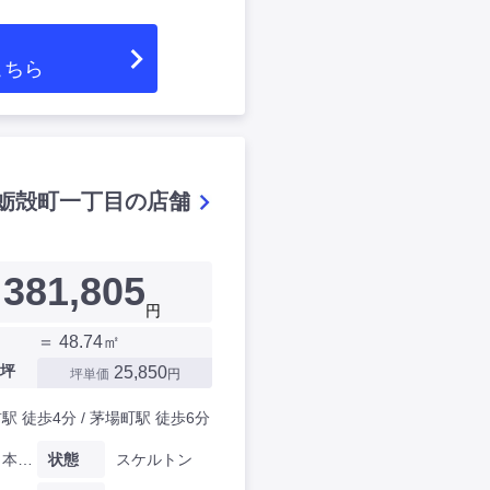
こちら
蛎殻町一丁目の店舗
381,805
円
＝ 48.74㎡
坪
25,850
坪単価
円
駅 徒歩4分 / 茅場町駅 徒歩6分
東京都日本橋蛎殻町一丁目
状態
スケルトン