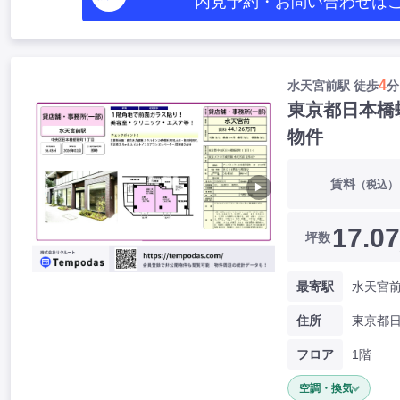
内見予約・お問い合わせ
は
4
水天宮前駅 徒歩
分
東京都日本橋
物件
賃料
（税込）
▶
17.07
坪数
最寄駅
水天宮前
住所
フロア
1階
空調・換気