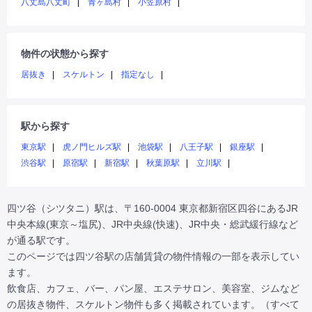
八丈島八丈町
青ヶ島村
小笠原村
物件の状態から探す
居抜き
スケルトン
指定なし
駅から探す
東京駅
虎ノ門ヒルズ駅
池袋駅
八王子駅
銀座駅
渋谷駅
原宿駅
新宿駅
秋葉原駅
立川駅
四ツ谷（シツタニ）駅は、〒160-0004 東京都新宿区四谷にあるJR
中央本線(東京～塩尻)、JR中央線(快速)、JR中央・総武緩行線など
が通る駅です。

このページでは四ツ谷駅の店舗賃貸の物件情報の一部を表示してい
ます。

飲食店、カフェ、バー、パン屋、エステサロン、美容室、ジムなど
の居抜き物件、スケルトン物件も多く掲載されています。（すべて