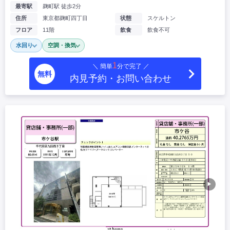
最寄駅
麹町駅 徒歩2分
住所
東京都麹町四丁目
状態
スケルトン
フロア
11階
飲食
飲食不可
水回り
空調・換気
1
＼ 簡単
分で完了 ／
無料
内見予約・お問い合わせ
▶