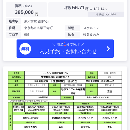
賃料
（税込）
56.71
坪数
坪
＝ 187.14㎡
385,000
円
6,789
坪単価
円
最寄駅
東大前駅 徒歩5分
住所
東京都市谷薬王寺町
状態
スケルトン
フロア
6階
飲食
軽飲食のみ
1
＼ 簡単
分で完了 ／
無料
内見予約・お問い合わせ