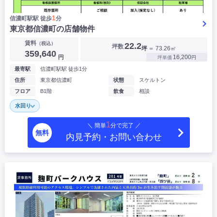
1
信濃町駅駅 徒歩
分
東京都信濃町の店舗物件
賃料
（税込）
22.2
坪数
坪
＝ 73.26㎡
359,640
円
16,200
坪単価
円
最寄駅
信濃町駅駅 徒歩1分
住所
東京都信濃町
状態
スケルトン
フロア
B1階
飲食
相談
水回り
1
＼ 簡単
分で完了 ／
無料
内見予約・お問い合わせ