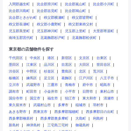
入間郡越生町
比企郡滑川町
比企郡嵐山町
比企郡小川町
比企郡川島町
比企郡吉見町
比企郡鳩山町
比企郡ときがわ町
秩父郡横瀬町
秩父郡皆野町
秩父郡長瀞町
秩父郡小鹿野町
秩父郡東秩父村
児玉郡美里町
児玉郡神川町
児玉郡上里町
大里郡寄居町
南埼玉郡宮代町
北葛飾郡杉戸町
北葛飾郡松伏町
東京都の店舗物件を探す
千代田区
中央区
港区
新宿区
文京区
台東区
墨田区
江東区
品川区
目黒区
大田区
世田谷区
渋谷区
中野区
杉並区
豊島区
北区
荒川区
板橋区
練馬区
足立区
葛飾区
江戸川区
八王子市
立川市
武蔵野市
三鷹市
青梅市
府中市
昭島市
調布市
町田市
小金井市
小平市
日野市
東村山市
国分寺市
国立市
福生市
狛江市
東大和市
清瀬市
東久留米市
武蔵村山市
多摩市
稲城市
羽村市
あきる野市
西東京市
西多摩郡瑞穂町
西多摩郡日の出町
西多摩郡檜原村
西多摩郡奥多摩町
大島町
利島村
新島村
神津島村
三宅島三宅村
御蔵島村