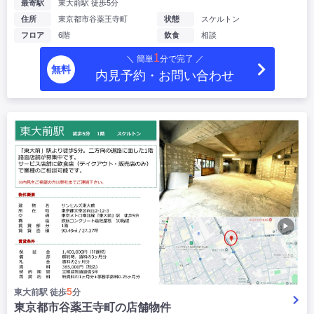
最寄駅
東大前駅 徒歩5分
住所
東京都市谷薬王寺町
状態
スケルトン
フロア
6階
飲食
相談
1
＼ 簡単
分で完了 ／
無料
内見予約・お問い合わせ
▶
5
東大前駅 徒歩
分
東京都市谷薬王寺町の店舗物件