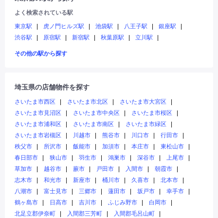
よく検索されている駅
東京駅
虎ノ門ヒルズ駅
池袋駅
八王子駅
銀座駅
渋谷駅
原宿駅
新宿駅
秋葉原駅
立川駅
その他の駅から探す
埼玉県の店舗物件を探す
さいたま市西区
さいたま市北区
さいたま市大宮区
さいたま市見沼区
さいたま市中央区
さいたま市桜区
さいたま市浦和区
さいたま市南区
さいたま市緑区
さいたま市岩槻区
川越市
熊谷市
川口市
行田市
秩父市
所沢市
飯能市
加須市
本庄市
東松山市
春日部市
狭山市
羽生市
鴻巣市
深谷市
上尾市
草加市
越谷市
蕨市
戸田市
入間市
朝霞市
志木市
和光市
新座市
桶川市
久喜市
北本市
八潮市
富士見市
三郷市
蓮田市
坂戸市
幸手市
鶴ヶ島市
日高市
吉川市
ふじみ野市
白岡市
北足立郡伊奈町
入間郡三芳町
入間郡毛呂山町