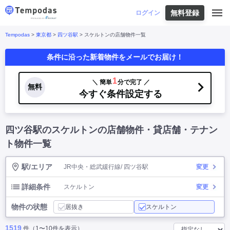
無料登録
はじめての方へ
ログイン
Tempodas
>
東京都
>
四ツ谷駅
> スケルトンの店舗物件一覧
Tempodasとは
都道府県や業種から探す
条件に沿った新着物件をメールでお届け！
便利な機能
都道府県から探す
お役立ちコンテンツ
北海道
・
東北
北海道
|
青森県
|
岩手県
|
宮城県
|
秋田県
|
1
＼ 簡単
分で完了 ／
利用イメージ
無料
山形県
|
福島県
|
今すぐ条件設定する
関東
東京都
|
神奈川県
|
埼玉県
|
千葉県
|
栃木県
|
よくあるご質問
茨城県
|
群馬県
|
中部
山梨県
|
長野県
|
石川県
|
新潟県
|
富山県
|
四ツ谷駅のスケルトンの店舗物件・貸店舗・テナン
お問い合わせ
福井県
|
愛知県
|
岐阜県
|
静岡県
|
近畿
大阪府
|
兵庫県
|
京都府
|
滋賀県
|
奈良県
|
ト物件一覧
和歌山県
|
三重県
|
中国
岡山県
|
広島県
|
鳥取県
|
島根県
|
山口県
|
駅/エリア
JR中央・総武緩行線/ 四ツ谷駅
変更
四国
香川県
|
徳島県
|
愛媛県
|
高知県
|
九州
福岡県
|
佐賀県
|
長崎県
|
熊本県
|
大分県
|
詳細条件
スケルトン
変更
宮崎県
|
鹿児島県
|
沖縄県
|
物件の状態
居抜き
スケルトン
業種から探す
1519
件（1〜10件を表示）
飲食店・飲食業