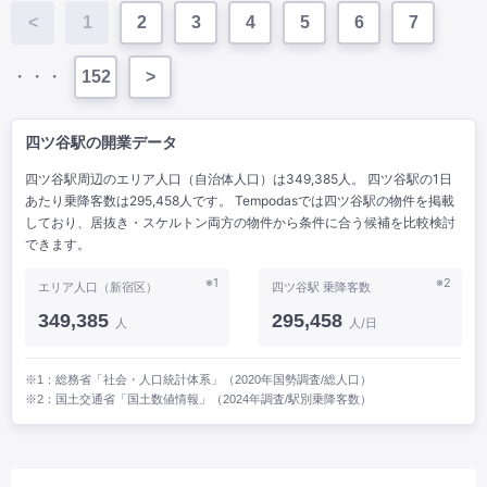
<
1
2
3
4
5
6
7
・・・
152
>
四ツ谷駅の開業データ
四ツ谷駅周辺のエリア人口（自治体人口）は349,385人。 四ツ谷駅の1日
あたり乗降客数は295,458人です。 Tempodasでは四ツ谷駅の物件を掲載
しており、居抜き・スケルトン両方の物件から条件に合う候補を比較検討
できます。
※1
※2
エリア人口（新宿区）
四ツ谷駅 乗降客数
349,385
295,458
人
人/日
※1：総務省「社会・人口統計体系」（2020年国勢調査/総人口）
※2：国土交通省「国土数値情報」（2024年調査/駅別乗降客数）