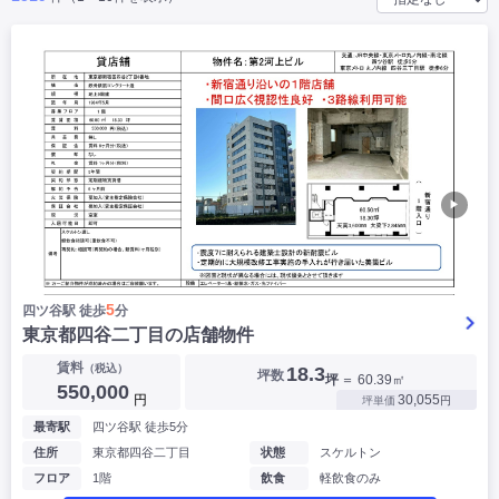
|
|
|
バー
カフェ・喫茶店・軽飲食
居酒屋・ダイニングバー・バル
|
|
ラーメン・中華料理
パン屋・ケーキ屋
|
|
お好み焼き・ステーキ・鉄板焼き
焼肉・韓国料理
|
|
|
洋食・レストラン
テイクアウト・デリバリー
そば・うどん
|
|
|
和食・寿司・小料理屋
カレー・インド料理
焼き鳥
|
|
|
タピオカ
すき焼き・しゃぶしゃぶ
パスタ・イタリア料理
|
|
ファーストフード・屋台
フレンチ・フランス料理
|
|
アジア料理・エスニック
カラオケ・パブ・スナック
▶
サービス・医療
|
|
美容室・理容室
美容サロン(エステ・ネイル・マツエク)
|
|
マッサージ店・整体院
フィットネスジム
|
|
|
病院・クリニック・歯科
スクール・塾
不動産
5
四ツ谷駅 徒歩
分
小売・物販
東京都四谷二丁目の店舗物件
|
|
|
アパレル・古着屋
コンビニ
花屋
賃料
（税込）
18.3
坪数
坪
＝ 60.39㎡
その他
550,000
円
30,055
坪単価
円
|
|
|
オフィス・事務所
コインランドリー
ネットカフェ・漫画喫茶
最寄駅
四ツ谷駅 徒歩5分
|
スタジオ・ホール
住所
東京都四谷二丁目
状態
スケルトン
フロア
1階
飲食
軽飲食のみ
こだわり条件から探す