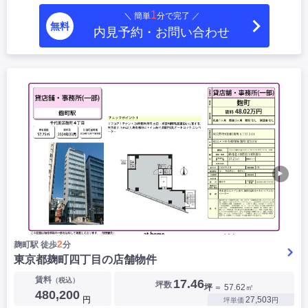
1
＼ 簡単
分で完了 ／
無料
内見予約・お問い合わせ
▶
2
麹町駅 徒歩
分
東京都麹町四丁目の店舗物件
賃料
（税込）
17.46
坪数
坪
＝ 57.62㎡
480,200
円
27,503
坪単価
円