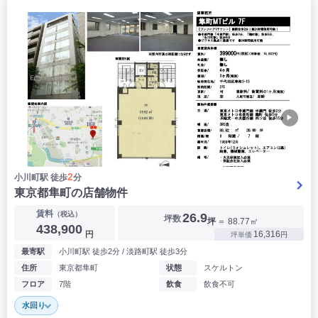
▶
2
小川町駅 徒歩
分
東京都隼町の店舗物件
賃料
（税込）
26.9
坪数
坪
＝ 88.77㎡
438,900
円
16,316
坪単価
円
最寄駅
小川町駅 徒歩2分 / 淡路町駅 徒歩3分
住所
東京都隼町
状態
スケルトン
フロア
7階
飲食
飲食不可
水回り