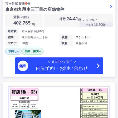
6
市ヶ谷駅 徒歩
分
東京都九段南三丁目の店舗物件
賃料
（税込）
24.41
坪数
坪
＝ 80.55㎡
402,765
円
16,500
坪単価
円
最寄駅
市ヶ谷駅 徒歩6分
住所
東京都九段南三丁目
状態
スケルトン
フロア
B1階
飲食
飲食不可
水回り
空調・換気
1
＼ 簡単
分で完了 ／
無料
内見予約・お問い合わせ