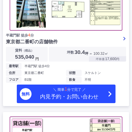
4
半蔵門駅 徒歩
分
東京都二番町の店舗物件
賃料
（税込）
30.4
坪数
坪
＝ 100.32㎡
535,040
円
17,600
坪単価
円
最寄駅
半蔵門駅 徒歩4分
住所
東京都二番町
状態
スケルトン
フロア
B1階
飲食
不明
1
＼ 簡単
分で完了 ／
無料
内見予約・お問い合わせ