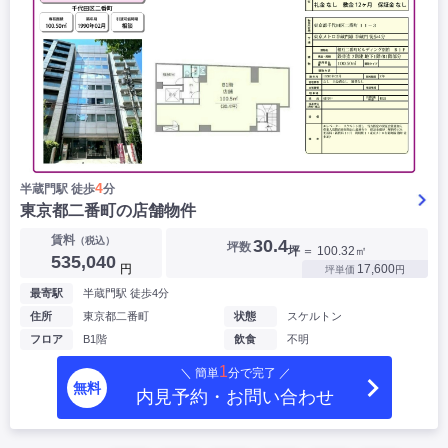
4
半蔵門駅 徒歩
分
東京都二番町の店舗物件
賃料
（税込）
30.4
坪数
坪
＝ 100.32㎡
535,040
円
17,600
坪単価
円
最寄駅
半蔵門駅 徒歩4分
住所
東京都二番町
状態
スケルトン
フロア
B1階
飲食
不明
1
＼ 簡単
分で完了 ／
無料
内見予約・お問い合わせ