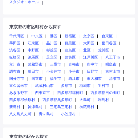
スタジオ・ホール
|
東京都の市区町村から探す
千代田区
中央区
港区
新宿区
文京区
台東区
墨田区
江東区
品川区
目黒区
大田区
世田谷区
渋谷区
中野区
杉並区
豊島区
北区
荒川区
板橋区
練馬区
足立区
葛飾区
江戸川区
八王子市
立川市
武蔵野市
三鷹市
青梅市
府中市
昭島市
調布市
町田市
小金井市
小平市
日野市
東村山市
国分寺市
国立市
福生市
狛江市
東大和市
清瀬市
東久留米市
武蔵村山市
多摩市
稲城市
羽村市
あきる野市
西東京市
西多摩郡瑞穂町
西多摩郡日の出町
西多摩郡檜原村
西多摩郡奥多摩町
大島町
利島村
新島村
神津島村
三宅島三宅村
御蔵島村
八丈島八丈町
青ヶ島村
小笠原村
東京都の駅から探す