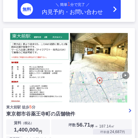
1
＼ 簡単
分で完了 ／
|
|
|
居抜き
スケルトン
指定なし
無料
内見予約・お問い合わせ
▶
5
東大前駅 徒歩
分
東京都市谷薬王寺町の店舗物件
賃料
（税込）
56.71
坪数
坪
＝ 187.14㎡
1,400,000
円
24,687
坪単価
円