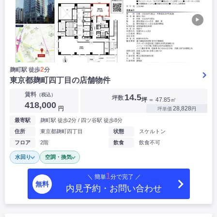
▶
2
麹町駅 徒歩
分
東京都麹町四丁目の店舗物件
賃料
（税込）
14.5
坪数
坪
＝ 47.85㎡
418,000
円
28,828
坪単価
円
最寄駅
麹町駅 徒歩2分 / 四ツ谷駅 徒歩8分
住所
東京都麹町四丁目
状態
スケルトン
フロア
2階
飲食
飲食不可
水回り
空調・換気
1
＼ 簡単
分で完了 ／
無料
内見予約・お問い合わせ