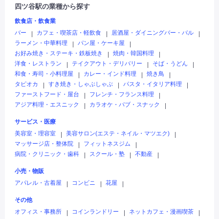
四ツ谷駅の業種から探す
飲食店・飲食業
バー
カフェ・喫茶店・軽飲食
居酒屋・ダイニングバー・バル
|
|
|
ラーメン・中華料理
パン屋・ケーキ屋
|
|
お好み焼き・ステーキ・鉄板焼き
焼肉・韓国料理
|
|
洋食・レストラン
テイクアウト・デリバリー
そば・うどん
|
|
|
和食・寿司・小料理屋
カレー・インド料理
焼き鳥
|
|
|
タピオカ
すき焼き・しゃぶしゃぶ
パスタ・イタリア料理
|
|
|
ファーストフード・屋台
フレンチ・フランス料理
|
|
アジア料理・エスニック
カラオケ・パブ・スナック
|
|
サービス・医療
美容室・理容室
美容サロン(エステ・ネイル・マツエク)
|
|
マッサージ店・整体院
フィットネスジム
|
|
病院・クリニック・歯科
スクール・塾
不動産
|
|
|
小売・物販
アパレル・古着屋
コンビニ
花屋
|
|
|
その他
オフィス・事務所
コインランドリー
ネットカフェ・漫画喫茶
|
|
|