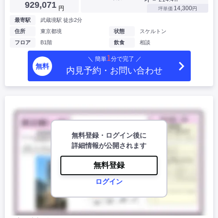
929,071
円
14,300
坪単価
円
最寄駅
武蔵境駅 徒歩2分
住所
東京都境
状態
スケルトン
フロア
B1階
飲食
相談
1
＼ 簡単
分で完了 ／
無料
内見予約・お問い合わせ
無料登録・ログイン後に
詳細情報が公開されます
無料登録
ログイン