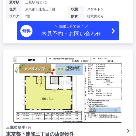
最寄駅
三鷹駅 徒歩7分
住所
東京都下連雀三丁目
状態
スケルトン
フロア
2階
飲食
軽飲食のみ
1
＼ 簡単
分で完了 ／
無料
内見予約・お問い合わせ
7
三鷹駅 徒歩
分
東京都下連雀三丁目の店舗物件