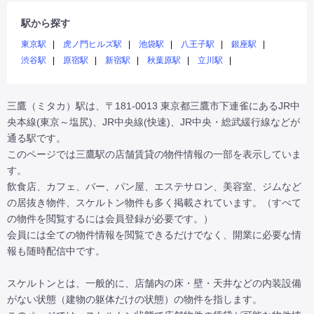
駅から探す
東京駅
虎ノ門ヒルズ駅
池袋駅
八王子駅
銀座駅
渋谷駅
原宿駅
新宿駅
秋葉原駅
立川駅
三鷹（ミタカ）駅は、〒181-0013 東京都三鷹市下連雀にあるJR中
央本線(東京～塩尻)、JR中央線(快速)、JR中央・総武緩行線などが
通る駅です。

このページでは三鷹駅の店舗賃貸の物件情報の一部を表示していま
す。

飲食店、カフェ、バー、パン屋、エステサロン、美容室、ジムなど
の居抜き物件、スケルトン物件も多く掲載されています。（すべて
の物件を閲覧するには会員登録が必要です。）

会員には全ての物件情報を閲覧できるだけでなく、開業に必要な情
報も随時配信中です。

スケルトンとは、一般的に、店舗内の床・壁・天井などの内装設備
がない状態（建物の躯体だけの状態）の物件を指します。
