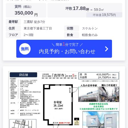
賃料
（税込）
17.88
坪数
坪
＝ 59.0㎡
350,000
円
19,575
坪単価
円
最寄駅
三鷹駅 徒歩7分
住所
東京都下連雀三丁目
状態
スケルトン
フロア
2〜3階
飲食
軽飲食のみ
1
＼ 簡単
分で完了 ／
無料
内見予約・お問い合わせ