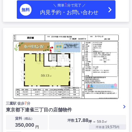
1
＼ 簡単
分で完了 ／
無料
内見予約・お問い合わせ
7
三鷹駅 徒歩
分
東京都下連雀三丁目の店舗物件
賃料
（税込）
17.88
坪数
坪
＝ 59.0㎡
350,000
円
19,575
坪単価
円