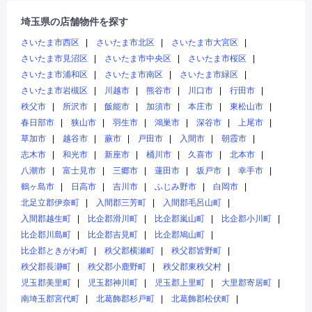
埼玉県の店舗物件を探す
さいたま市西区
さいたま市北区
さいたま市大宮区
さいたま市見沼区
さいたま市中央区
さいたま市桜区
さいたま市浦和区
さいたま市南区
さいたま市緑区
さいたま市岩槻区
川越市
熊谷市
川口市
行田市
秩父市
所沢市
飯能市
加須市
本庄市
東松山市
春日部市
狭山市
羽生市
鴻巣市
深谷市
上尾市
草加市
越谷市
蕨市
戸田市
入間市
朝霞市
志木市
和光市
新座市
桶川市
久喜市
北本市
八潮市
富士見市
三郷市
蓮田市
坂戸市
幸手市
鶴ヶ島市
日高市
吉川市
ふじみ野市
白岡市
北足立郡伊奈町
入間郡三芳町
入間郡毛呂山町
入間郡越生町
比企郡滑川町
比企郡嵐山町
比企郡小川町
比企郡川島町
比企郡吉見町
比企郡鳩山町
比企郡ときがわ町
秩父郡横瀬町
秩父郡皆野町
秩父郡長瀞町
秩父郡小鹿野町
秩父郡東秩父村
児玉郡美里町
児玉郡神川町
児玉郡上里町
大里郡寄居町
南埼玉郡宮代町
北葛飾郡杉戸町
北葛飾郡松伏町