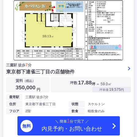
7
三鷹駅 徒歩
分
東京都下連雀三丁目の店舗物件
賃料
（税込）
17.88
坪数
坪
＝ 59.0㎡
350,000
円
19,575
坪単価
円
最寄駅
三鷹駅 徒歩7分
住所
東京都下連雀三丁目
状態
スケルトン
フロア
2階
飲食
軽飲食のみ
1
＼ 簡単
分で完了 ／
無料
内見予約・お問い合わせ