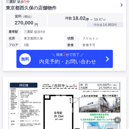
5
三鷹駅 徒歩
分
東京都西久保の店舗物件
賃料
（税込）
18.02
坪数
坪
＝ 59.47㎡
270,000
円
14,983
坪単価
円
最寄駅
三鷹駅 徒歩5分
住所
東京都西久保
状態
スケルトン
フロア
1階
飲食
飲食不可
1
＼ 簡単
分で完了 ／
無料
内見予約・お問い合わせ
▶