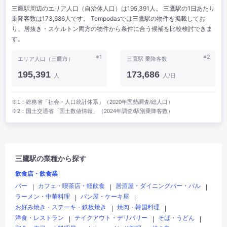
三鷹駅周辺のエリア人口（自治体人口）は195,391人。 三鷹駅の1日あたり
乗降客数は173,686人です。 Tempodasでは三鷹駅の物件を掲載してお
り、居抜き・スケルトン両方の物件から条件に合う候補を比較検討できま
す。
※1
※2
エリア人口（三鷹市）
三鷹駅 乗降客数
195,391
173,686
人
人/日
※1：総務省「社会・人口統計体系」（2020年国勢調査/総人口）
※2：国土交通省「国土数値情報」（2024年調査/駅別乗降客数）
三鷹駅の業種から探す
飲食店・飲食業
バー
カフェ・喫茶店・軽飲食
居酒屋・ダイニングバー・バル
|
|
|
ラーメン・中華料理
パン屋・ケーキ屋
|
|
お好み焼き・ステーキ・鉄板焼き
焼肉・韓国料理
|
|
洋食・レストラン
テイクアウト・デリバリー
そば・うどん
|
|
|