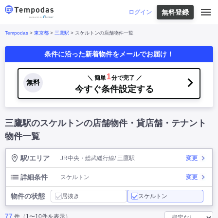
無料登録
はじめての方へ
ログイン
Tempodas
>
東京都
>
三鷹駅
> スケルトンの店舗物件一覧
Tempodasとは
都道府県や業種から探す
条件に沿った新着物件をメールでお届け！
便利な機能
都道府県から探す
お役立ちコンテンツ
北海道
・
東北
北海道
|
青森県
|
岩手県
|
宮城県
|
秋田県
|
1
＼ 簡単
分で完了 ／
利用イメージ
無料
山形県
|
福島県
|
今すぐ条件設定する
関東
東京都
|
神奈川県
|
埼玉県
|
千葉県
|
栃木県
|
よくあるご質問
茨城県
|
群馬県
|
中部
山梨県
|
長野県
|
石川県
|
新潟県
|
富山県
|
三鷹駅のスケルトンの店舗物件・貸店舗・テナント
お問い合わせ
福井県
|
愛知県
|
岐阜県
|
静岡県
|
近畿
大阪府
|
兵庫県
|
京都府
|
滋賀県
|
奈良県
|
物件一覧
和歌山県
|
三重県
|
中国
岡山県
|
広島県
|
鳥取県
|
島根県
|
山口県
|
駅/エリア
JR中央・総武緩行線/ 三鷹駅
変更
四国
香川県
|
徳島県
|
愛媛県
|
高知県
|
九州
福岡県
|
佐賀県
|
長崎県
|
熊本県
|
大分県
|
詳細条件
スケルトン
変更
宮崎県
|
鹿児島県
|
沖縄県
|
物件の状態
居抜き
スケルトン
業種から探す
77
件（1〜10件を表示）
飲食店・飲食業