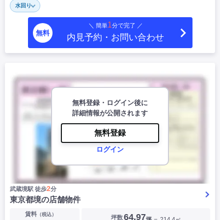
水回り
|
|
|
居抜き
スケルトン
指定なし
1
＼ 簡単
分で完了 ／
無料
内見予約・お問い合わせ
無料登録・ログイン後に
詳細情報が公開されます
無料登録
ログイン
2
武蔵境駅 徒歩
分
東京都境の店舗物件
賃料
（税込）
64.97
坪数
坪
＝ 214.4㎡