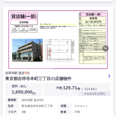
▶
9
吉祥寺駅 徒歩
分
東京都吉祥寺本町三丁目の店舗物件
賃料
（税込）
125.71
坪数
坪
＝ 414.84㎡
1,650,000
円
13,125
坪単価
円
最寄駅
吉祥寺駅 徒歩9分
住所
東京都吉祥寺本町三丁目
状態
スケルトン
フロア
2階
飲食
不明