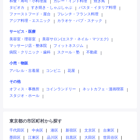
和食・寿司・小料理屋
カレー・インド料理
焼き鳥
|
|
|
タピオカ
すき焼き・しゃぶしゃぶ
パスタ・イタリア料理
|
|
|
ファーストフード・屋台
フレンチ・フランス料理
|
|
アジア料理・エスニック
カラオケ・パブ・スナック
|
|
サービス・医療
美容室・理容室
美容サロン(エステ・ネイル・マツエク)
|
|
マッサージ店・整体院
フィットネスジム
|
|
病院・クリニック・歯科
スクール・塾
不動産
|
|
|
小売・物販
アパレル・古着屋
コンビニ
花屋
|
|
|
その他
オフィス・事務所
コインランドリー
ネットカフェ・漫画喫茶
|
|
|
スタジオ・ホール
|
東京都の市区町村から探す
千代田区
中央区
港区
新宿区
文京区
台東区
墨田区
江東区
品川区
目黒区
大田区
世田谷区