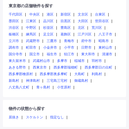
東京都の店舗物件を探す
千代田区
中央区
港区
新宿区
文京区
台東区
墨田区
江東区
品川区
目黒区
大田区
世田谷区
渋谷区
中野区
杉並区
豊島区
北区
荒川区
板橋区
練馬区
足立区
葛飾区
江戸川区
八王子市
立川市
武蔵野市
三鷹市
青梅市
府中市
昭島市
調布市
町田市
小金井市
小平市
日野市
東村山市
国分寺市
国立市
福生市
狛江市
東大和市
清瀬市
東久留米市
武蔵村山市
多摩市
稲城市
羽村市
あきる野市
西東京市
西多摩郡瑞穂町
西多摩郡日の出町
西多摩郡檜原村
西多摩郡奥多摩町
大島町
利島村
新島村
神津島村
三宅島三宅村
御蔵島村
八丈島八丈町
青ヶ島村
小笠原村
物件の状態から探す
居抜き
スケルトン
指定なし