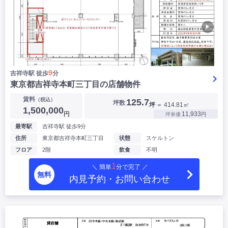
▶
9
吉祥寺駅 徒歩
分
東京都吉祥寺本町三丁目の店舗物件
賃料
（税込）
125.7
坪数
坪
＝ 414.81㎡
1,500,000
円
11,933
坪単価
円
最寄駅
吉祥寺駅 徒歩9分
住所
東京都吉祥寺本町三丁目
状態
スケルトン
フロア
2階
飲食
不明
1
＼ 簡単
分で完了 ／
無料
内見予約・お問い合わせ