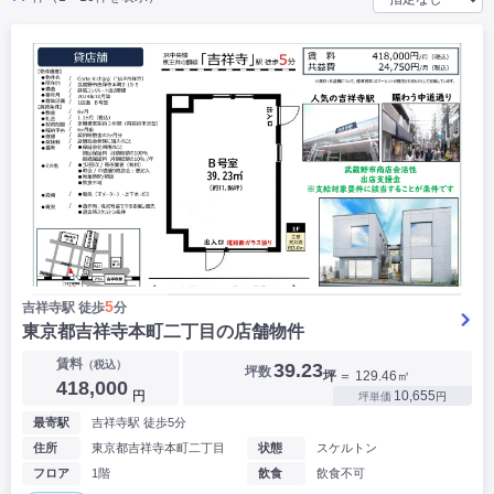
|
|
|
バー
カフェ・喫茶店・軽飲食
居酒屋・ダイニングバー・バル
|
|
ラーメン・中華料理
パン屋・ケーキ屋
|
|
お好み焼き・ステーキ・鉄板焼き
焼肉・韓国料理
|
|
|
洋食・レストラン
テイクアウト・デリバリー
そば・うどん
|
|
|
和食・寿司・小料理屋
カレー・インド料理
焼き鳥
|
|
|
タピオカ
すき焼き・しゃぶしゃぶ
パスタ・イタリア料理
|
|
ファーストフード・屋台
フレンチ・フランス料理
|
|
アジア料理・エスニック
カラオケ・パブ・スナック
サービス・医療
|
|
美容室・理容室
美容サロン(エステ・ネイル・マツエク)
|
|
マッサージ店・整体院
フィットネスジム
|
|
|
病院・クリニック・歯科
スクール・塾
不動産
5
吉祥寺駅 徒歩
分
小売・物販
東京都吉祥寺本町二丁目の店舗物件
|
|
|
アパレル・古着屋
コンビニ
花屋
賃料
（税込）
39.23
坪数
坪
＝ 129.46㎡
その他
418,000
円
10,655
坪単価
円
|
|
|
オフィス・事務所
コインランドリー
ネットカフェ・漫画喫茶
最寄駅
吉祥寺駅 徒歩5分
|
スタジオ・ホール
住所
東京都吉祥寺本町二丁目
状態
スケルトン
フロア
1階
飲食
飲食不可
こだわり条件から探す