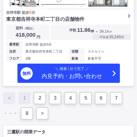
5
吉祥寺駅 徒歩
分
東京都吉祥寺本町二丁目の店舗物件
賃料
（税込）
11.86
坪数
坪
＝ 39.14㎡
418,000
円
35,245
坪単価
円
最寄駅
吉祥寺駅 徒歩5分
住所
東京都吉祥寺本町二丁目
状態
スケルトン
フロア
1階
飲食
飲食不可
1
＼ 簡単
分で完了 ／
無料
内見予約・お問い合わせ
<
1
2
3
4
5
6
7
・・・
8
>
三鷹駅の開業データ