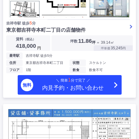
5
吉祥寺駅 徒歩
分
東京都吉祥寺本町二丁目の店舗物件
賃料
（税込）
11.86
坪数
坪
＝ 39.14㎡
418,000
円
35,245
坪単価
円
最寄駅
吉祥寺駅 徒歩5分
住所
東京都吉祥寺本町二丁目
状態
スケルトン
フロア
1階
飲食
飲食不可
1
＼ 簡単
分で完了 ／
無料
内見予約・お問い合わせ