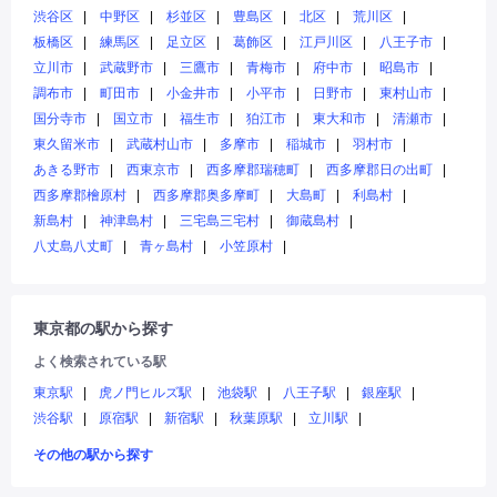
渋谷区
中野区
杉並区
豊島区
北区
荒川区
板橋区
練馬区
足立区
葛飾区
江戸川区
八王子市
立川市
武蔵野市
三鷹市
青梅市
府中市
昭島市
調布市
町田市
小金井市
小平市
日野市
東村山市
国分寺市
国立市
福生市
狛江市
東大和市
清瀬市
東久留米市
武蔵村山市
多摩市
稲城市
羽村市
あきる野市
西東京市
西多摩郡瑞穂町
西多摩郡日の出町
西多摩郡檜原村
西多摩郡奥多摩町
大島町
利島村
新島村
神津島村
三宅島三宅村
御蔵島村
八丈島八丈町
青ヶ島村
小笠原村
東京都の駅から探す
よく検索されている駅
東京駅
虎ノ門ヒルズ駅
池袋駅
八王子駅
銀座駅
渋谷駅
原宿駅
新宿駅
秋葉原駅
立川駅
その他の駅から探す