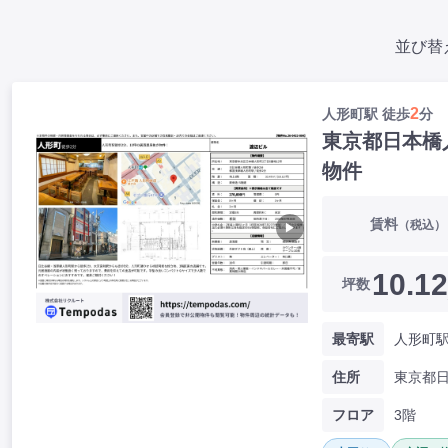
並び替
2
人形町駅 徒歩
分
東京都日本橋
物件
賃料
（税込）
▶
10.12
坪数
最寄駅
人形町駅
住所
フロア
3階