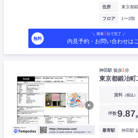
住所
フロア
1〜2階
1
＼ 簡単
分で完了 ／
無料
内見予約・お問い合わせ
は
1
神田駅 徒歩
分
東京都鍛冶町
賃料
（税込）
▶
9.87
坪数
最寄駅
神田駅 