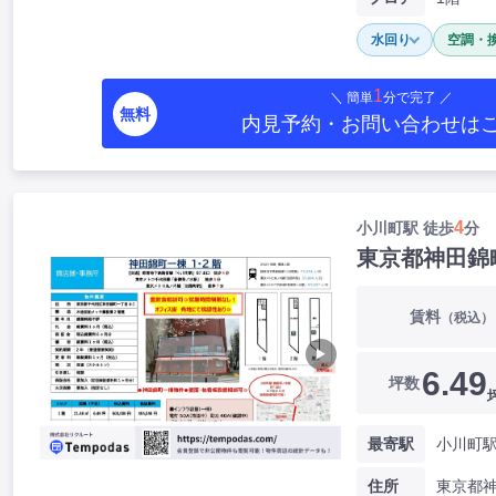
水回り
空調・
1
＼ 簡単
分で完了 ／
無料
内見予約・お問い合わせ
は
4
小川町駅 徒歩
分
東京都神田錦
賃料
（税込）
▶
6.49
坪数
最寄駅
小川町駅
住所