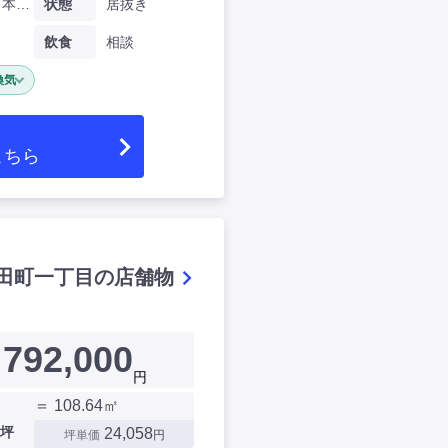
東京都日本橋大伝馬町
状態
居抜き
飲食
相談
換気
こちら
田町一丁目の店舗物
792,000
円
＝ 108.64㎡
坪
24,058
坪単価
円