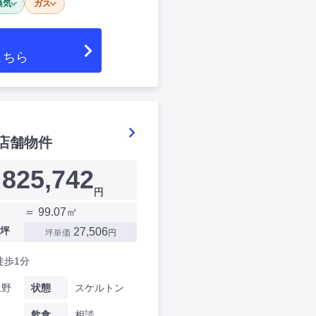
換気
ガス
こちら
店舗物件
825,742
円
＝ 99.07㎡
坪
27,506
坪単価
円
徒歩1分
上野
状態
スケルトン
飲食
相談