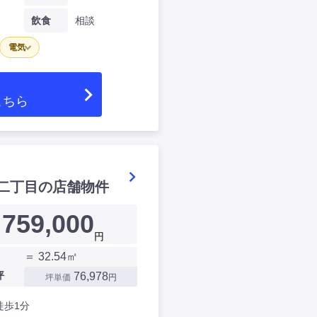
飲食
相談
電気
こちら
二丁目の店舗物件
759,000
円
＝ 32.54㎡
坪
76,978
坪単価
円
徒歩1分