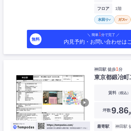
フロア
1階
水回り
ガス
1
＼ 簡単
分で完了 ／
無料
内見予約・お問い合わせ
は
1
神田駅 徒歩
分
東京都鍛冶町
賃料
（税込）
▶
9.86
坪数
最寄駅
神田駅 