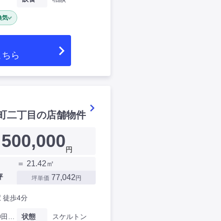
換気
こちら
町二丁目の店舗物件
500,000
円
＝ 21.42㎡
坪
77,042
坪単価
円
 徒歩4分
東京都神田錦町二丁目
状態
スケルトン