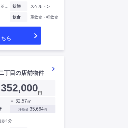
東京都鍛冶町二丁目
状態
スケルトン
飲食
重飲食・軽飲食
こちら
二丁目の店舗物件
352,000
円
＝ 32.57㎡
坪
35,664
坪単価
円
徒歩1分