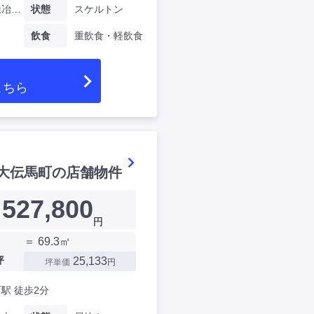
東京都鍛冶町二丁目
状態
スケルトン
飲食
重飲食・軽飲食
こちら
大伝馬町の店舗物件
527,800
円
＝ 69.3㎡
坪
25,133
坪単価
円
駅 徒歩2分