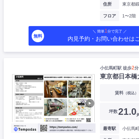
住所
フロア
1〜2階
1
＼ 簡単
分で完了 ／
無料
内見予約・お問い合わせ
は
2
小伝馬町駅 徒歩
分
東京都日本橋
賃料
（税込）
▶
21.0
坪数
最寄駅
小伝馬町