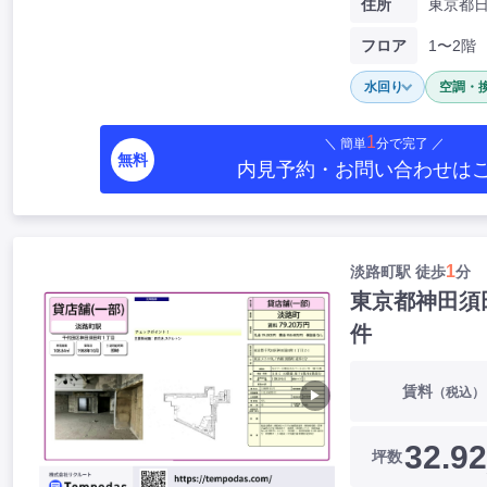
住所
フロア
1〜2階
水回り
空調・
1
＼ 簡単
分で完了 ／
無料
内見予約・お問い合わせ
は
1
淡路町駅 徒歩
分
東京都神田須
件
賃料
（税込）
▶
32.92
坪数