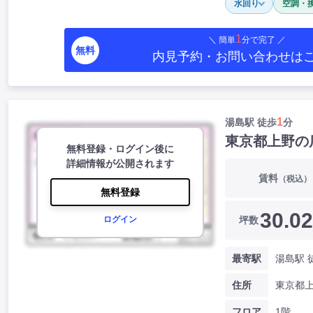
水回り
空調・
1
＼ 簡単
分で完了 ／
無料
内見予約・お問い合わせ
は
1
湯島駅 徒歩
分
東京都上野の
無料登録・ログイン後に
詳細情報が公開されます
賃料
（税込）
無料登録
30.02
坪数
ログイン
最寄駅
湯島駅 
住所
東京都
フロア
1階