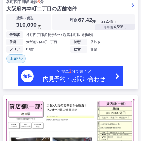
6
谷町四丁目駅 徒歩
分
大阪府内本町二丁目の店舗物件
賃料
（税込）
67.42
坪数
坪
＝ 222.49㎡
310,000
円
4,598
坪単価
円
最寄駅
谷町四丁目駅 徒歩6分 / 堺筋本町駅 徒歩6分
住所
大阪府内本町二丁目
状態
居抜き
フロア
B1階
飲食
相談
水回り
1
＼ 簡単
分で完了 ／
無料
内見予約・お問い合わせ