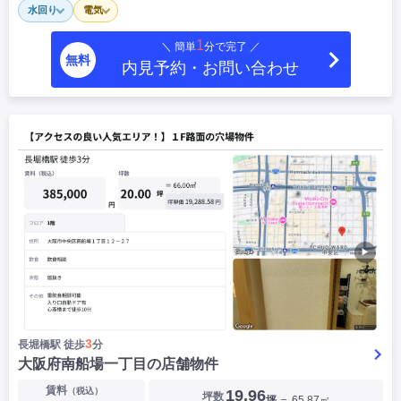
水回り
電気
|
|
|
居抜き
スケルトン
指定なし
1
＼ 簡単
分で完了 ／
無料
内見予約・お問い合わせ
▶
3
長堀橋駅 徒歩
分
大阪府南船場一丁目の店舗物件
賃料
（税込）
19.96
坪数
坪
＝ 65.87㎡