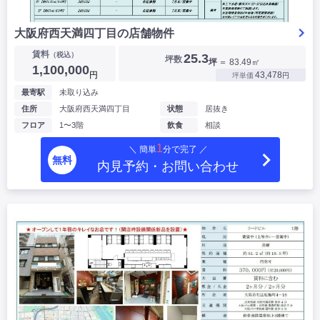
大阪府西天満四丁目の店舗物件
賃料
（税込）
25.3
坪数
坪
＝ 83.49㎡
1,100,000
円
43,478
坪単価
円
最寄駅
未取り込み
住所
大阪府西天満四丁目
状態
居抜き
フロア
1〜3階
飲食
相談
1
＼ 簡単
分で完了 ／
無料
内見予約・お問い合わせ