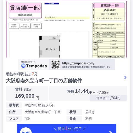
7
堺筋本町駅 徒歩
分
大阪府南久宝寺町一丁目の店舗物件
賃料
（税込）
14.44
坪数
坪
＝ 47.65㎡
169,000
円
11,704
坪単価
円
最寄駅
堺筋本町駅 徒歩7分
住所
大阪府南久宝寺町一丁目
状態
居抜き
フロア
2階
飲食
不明
1
＼ 簡単
分で完了 ／