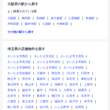
大阪府の駅から探す
よく検索されている駅
大阪駅
梅田駅
高槻駅
新大阪駅
心斎橋駅
布施駅
岸和田駅
藤井寺駅
江坂駅
中崎町駅
その他の駅から探す
埼玉県の店舗物件を探す
さいたま市西区
さいたま市北区
さいたま市大宮区
さいたま市見沼区
さいたま市中央区
さいたま市桜区
さいたま市浦和区
さいたま市南区
さいたま市緑区
さいたま市岩槻区
川越市
熊谷市
川口市
行田市
秩父市
所沢市
飯能市
加須市
本庄市
東松山市
春日部市
狭山市
羽生市
鴻巣市
深谷市
上尾市
草加市
越谷市
蕨市
戸田市
入間市
朝霞市
志木市
和光市
新座市
桶川市
久喜市
北本市
八潮市
富士見市
三郷市
蓮田市
坂戸市
幸手市
鶴ヶ島市
日高市
吉川市
ふじみ野市
白岡市