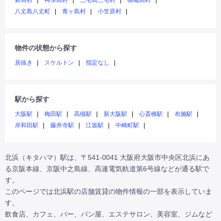
新島村
神津島村
三宅島三宅村
御蔵島村
八丈島八丈町
青ヶ島村
小笠原村
物件の状態から探す
居抜き
スケルトン
指定なし
駅から探す
大阪駅
梅田駅
高槻駅
新大阪駅
心斎橋駅
布施駅
岸和田駅
藤井寺駅
江坂駅
中崎町駅
北浜（キタハマ）駅は、〒541-0041 大阪府大阪市中央区北浜にあ
る京阪本線、京阪中之島線、高速電気軌道第6号線などが通る駅で
す。

このページでは北浜駅の店舗賃貸の物件情報の一部を表示していま
す。

飲食店、カフェ、バー、パン屋、エステサロン、美容室、ジムなど