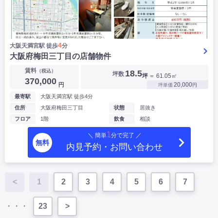
4
大阪天満宮駅 徒歩
分
大阪府梅田三丁目の店舗物件
賃料
（税込）
18.5
坪数
坪
＝ 61.05㎡
370,000
円
20,000
坪単価
円
最寄駅
大阪天満宮駅 徒歩4分
住所
大阪府梅田三丁目
状態
居抜き
フロア
1階
飲食
相談
1
＼ 簡単
分で完了 ／
無料
内見予約・お問い合わせ
<
1
2
3
4
5
6
7
・・・
23
>