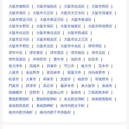
大阪市都島区
大阪市福島区
大阪市此花区
大阪市西区
大阪市港区
大阪市大正区
大阪市天王寺区
大阪市浪速区
大阪市西淀川区
大阪市東淀川区
大阪市東成区
大阪市生野区
大阪市旭区
大阪市城東区
大阪市阿倍野区
大阪市住吉区
大阪市東住吉区
大阪市西成区
大阪市淀川区
大阪市鶴見区
大阪市住之江区
大阪市平野区
大阪市北区
大阪市中央区
堺市堺区
堺市中区
堺市東区
堺市西区
堺市南区
堺市北区
堺市美原区
岸和田市
豊中市
池田市
吹田市
泉大津市
高槻市
貝塚市
守口市
枚方市
茨木市
八尾市
泉佐野市
富田林市
寝屋川市
河内長野市
松原市
大東市
和泉市
箕面市
柏原市
羽曳野市
門真市
摂津市
高石市
藤井寺市
東大阪市
泉南市
四條畷市
交野市
大阪狭山市
阪南市
三島郡島本町
豊能郡豊能町
豊能郡能勢町
泉北郡忠岡町
泉南郡熊取町
泉南郡田尻町
泉南郡岬町
南河内郡太子町
南河内郡河南町
南河内郡千早赤阪村