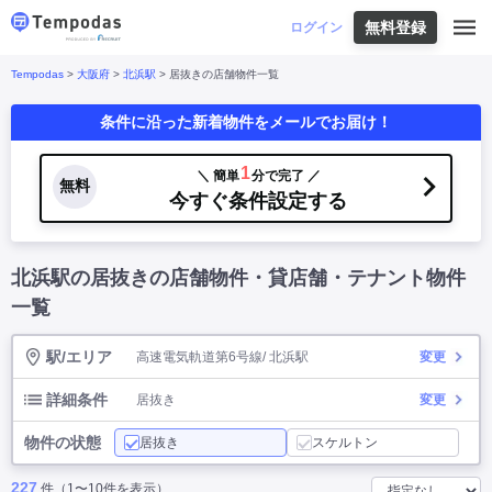
無料登録
はじめての方へ
ログイン
Tempodas
>
大阪府
>
北浜駅
> 居抜きの店舗物件一覧
Tempodasとは
都道府県や業種から探す
条件に沿った新着物件をメールでお届け！
便利な機能
都道府県から探す
お役立ちコンテンツ
北海道
・
東北
北海道
|
青森県
|
岩手県
|
宮城県
|
秋田県
|
1
＼ 簡単
分で完了 ／
利用イメージ
無料
山形県
|
福島県
|
今すぐ条件設定する
関東
東京都
|
神奈川県
|
埼玉県
|
千葉県
|
栃木県
|
よくあるご質問
茨城県
|
群馬県
|
中部
山梨県
|
長野県
|
石川県
|
新潟県
|
富山県
|
北浜駅の居抜きの店舗物件・貸店舗・テナント物件
お問い合わせ
福井県
|
愛知県
|
岐阜県
|
静岡県
|
近畿
大阪府
|
兵庫県
|
京都府
|
滋賀県
|
奈良県
|
一覧
和歌山県
|
三重県
|
中国
岡山県
|
広島県
|
鳥取県
|
島根県
|
山口県
|
駅/エリア
高速電気軌道第6号線/ 北浜駅
変更
四国
香川県
|
徳島県
|
愛媛県
|
高知県
|
九州
福岡県
|
佐賀県
|
長崎県
|
熊本県
|
大分県
|
詳細条件
居抜き
変更
宮崎県
|
鹿児島県
|
沖縄県
|
物件の状態
居抜き
スケルトン
業種から探す
227
件（1〜10件を表示）
飲食店・飲食業