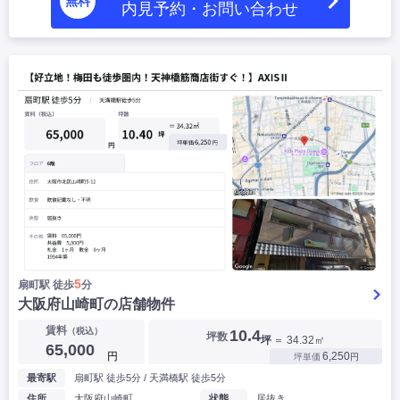
無料
内見予約・お問い合わせ
5
扇町駅 徒歩
分
大阪府山崎町の店舗物件
賃料
（税込）
10.4
坪数
坪
＝ 34.32㎡
65,000
円
6,250
坪単価
円
最寄駅
扇町駅 徒歩5分 / 天満橋駅 徒歩5分
住所
大阪府山崎町
状態
居抜き