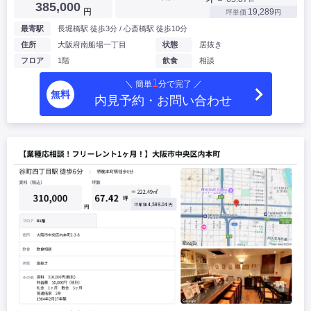
385,000
円
19,289
坪単価
円
最寄駅
長堀橋駅 徒歩3分 / 心斎橋駅 徒歩10分
住所
大阪府南船場一丁目
状態
居抜き
フロア
1階
飲食
相談
1
＼ 簡単
分で完了 ／
無料
内見予約・お問い合わせ