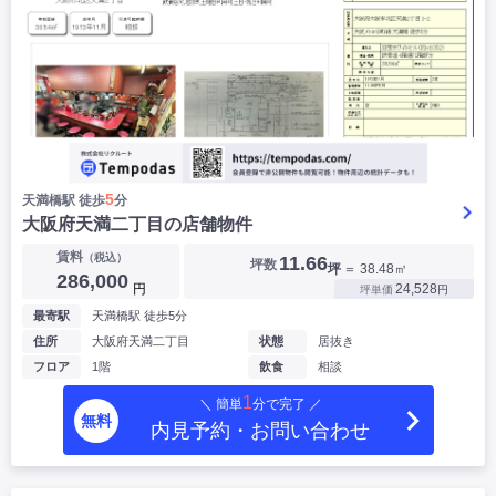
5
天満橋駅 徒歩
分
大阪府天満二丁目の店舗物件
賃料
（税込）
11.66
坪数
坪
＝ 38.48㎡
286,000
円
24,528
坪単価
円
最寄駅
天満橋駅 徒歩5分
住所
大阪府天満二丁目
状態
居抜き
フロア
1階
飲食
相談
1
＼ 簡単
分で完了 ／
無料
内見予約・お問い合わせ