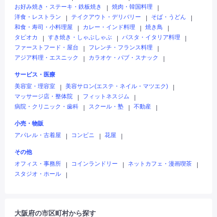
お好み焼き・ステーキ・鉄板焼き
焼肉・韓国料理
|
|
洋食・レストラン
テイクアウト・デリバリー
そば・うどん
|
|
|
和食・寿司・小料理屋
カレー・インド料理
焼き鳥
|
|
|
タピオカ
すき焼き・しゃぶしゃぶ
パスタ・イタリア料理
|
|
|
ファーストフード・屋台
フレンチ・フランス料理
|
|
アジア料理・エスニック
カラオケ・パブ・スナック
|
|
サービス・医療
美容室・理容室
美容サロン(エステ・ネイル・マツエク)
|
|
マッサージ店・整体院
フィットネスジム
|
|
病院・クリニック・歯科
スクール・塾
不動産
|
|
|
小売・物販
アパレル・古着屋
コンビニ
花屋
|
|
|
その他
オフィス・事務所
コインランドリー
ネットカフェ・漫画喫茶
|
|
|
スタジオ・ホール
|
大阪府の市区町村から探す