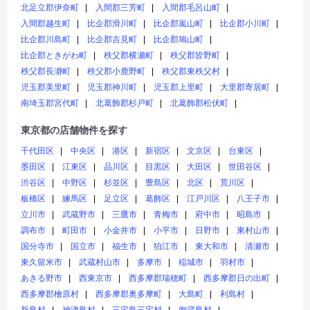
北足立郡伊奈町
入間郡三芳町
入間郡毛呂山町
入間郡越生町
比企郡滑川町
比企郡嵐山町
比企郡小川町
比企郡川島町
比企郡吉見町
比企郡鳩山町
比企郡ときがわ町
秩父郡横瀬町
秩父郡皆野町
秩父郡長瀞町
秩父郡小鹿野町
秩父郡東秩父村
児玉郡美里町
児玉郡神川町
児玉郡上里町
大里郡寄居町
南埼玉郡宮代町
北葛飾郡杉戸町
北葛飾郡松伏町
東京都の店舗物件を探す
千代田区
中央区
港区
新宿区
文京区
台東区
墨田区
江東区
品川区
目黒区
大田区
世田谷区
渋谷区
中野区
杉並区
豊島区
北区
荒川区
板橋区
練馬区
足立区
葛飾区
江戸川区
八王子市
立川市
武蔵野市
三鷹市
青梅市
府中市
昭島市
調布市
町田市
小金井市
小平市
日野市
東村山市
国分寺市
国立市
福生市
狛江市
東大和市
清瀬市
東久留米市
武蔵村山市
多摩市
稲城市
羽村市
あきる野市
西東京市
西多摩郡瑞穂町
西多摩郡日の出町
西多摩郡檜原村
西多摩郡奥多摩町
大島町
利島村