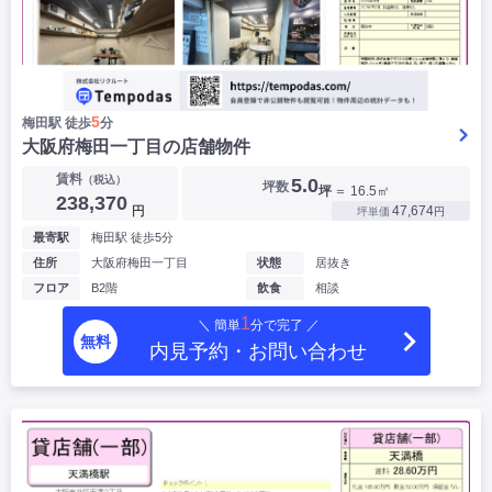
5
梅田駅 徒歩
分
大阪府梅田一丁目の店舗物件
賃料
（税込）
5.0
坪数
坪
＝ 16.5㎡
238,370
円
47,674
坪単価
円
最寄駅
梅田駅 徒歩5分
住所
大阪府梅田一丁目
状態
居抜き
フロア
B2階
飲食
相談
1
＼ 簡単
分で完了 ／
無料
内見予約・お問い合わせ