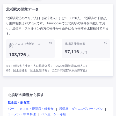
北浜駅の開業データ
北浜駅周辺のエリア人口（自治体人口）は103,726人。 北浜駅の1日あた
り乗降客数は97,116人です。 Tempodasでは北浜駅の物件を掲載してお
り、居抜き・スケルトン両方の物件から条件に合う候補を比較検討できま
す。
※1
※2
エリア人口（大阪市中央
北浜駅 乗降客数
区）
97,116
人/日
103,726
人
※1：総務省「社会・人口統計体系」（2020年国勢調査/総人口）
※2：国土交通省「国土数値情報」（2024年調査/駅別乗降客数）
北浜駅の業種から探す
飲食店・飲食業
バー
カフェ・喫茶店・軽飲食
居酒屋・ダイニングバー・バル
|
|
|
ラーメン・中華料理
パン屋・ケーキ屋
|
|