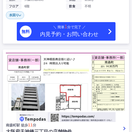
フロア
6階
飲食
不明
水回り
1
＼ 簡単
分で完了 ／
無料
内見予約・お問い合わせ
11
南森町駅 徒歩
分
大阪府天神橋三丁目の店舗物件