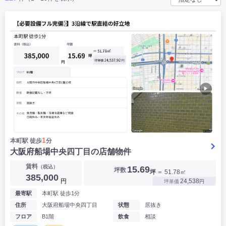
|
|
|
バー
カフェ・喫茶店・軽飲食
居酒屋・ダイニングバー・バル
|
|
ラーメン・中華料理
パン屋・ケーキ屋
|
|
お好み焼き・ステーキ・鉄板焼き
焼肉・韓国料理
|
|
|
洋食・レストラン
テイクアウト・デリバリー
そば・うどん
|
|
|
和食・寿司・小料理屋
カレー・インド料理
焼き鳥
|
|
|
タピオカ
すき焼き・しゃぶしゃぶ
パスタ・イタリア料理
|
|
ファーストフード・屋台
フレンチ・フランス料理
|
|
アジア料理・エスニック
カラオケ・パブ・スナック
▶
サービス・医療
|
|
美容室・理容室
美容サロン(エステ・ネイル・マツエク)
|
|
マッサージ店・整体院
フィットネスジム
|
|
|
病院・クリニック・歯科
スクール・塾
不動産
1
本町駅 徒歩
分
小売・物販
大阪府船場中央四丁目の店舗物件
|
|
|
アパレル・古着屋
コンビニ
花屋
賃料
（税込）
15.69
坪数
坪
＝ 51.78㎡
その他
385,000
円
24,538
坪単価
円
|
|
|
オフィス・事務所
コインランドリー
ネットカフェ・漫画喫茶
最寄駅
本町駅 徒歩1分
|
スタジオ・ホール
住所
大阪府船場中央四丁目
状態
居抜き
フロア
B1階
飲食
相談
こだわり条件から探す