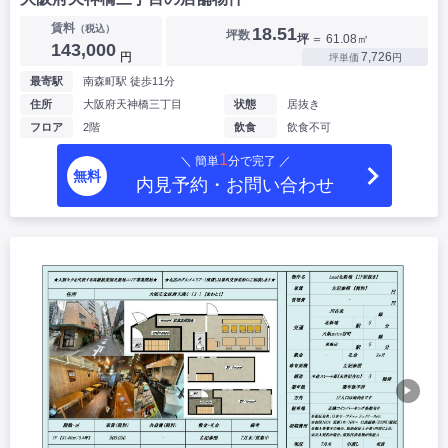
賃料
（税込）
18.51
坪数
坪
＝ 61.08㎡
143,000
円
7,726
坪単価
円
最寄駅
南森町駅 徒歩11分
住所
大阪府天神橋三丁目
状態
居抜き
フロア
2階
飲食
飲食不可
1
＼ 簡単
分で完了 ／
無料
内見予約・お問い合わせ
▶