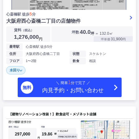
5
心斎橋駅 徒歩
分
大阪府西心斎橋二丁目の店舗物件
賃料
（税込）
40.0
坪数
坪
＝ 132.0㎡
1,276,000
円
31,900
坪単価
円
最寄駅
心斎橋駅 徒歩5分
住所
大阪府西心斎橋二丁目
状態
スケルトン
フロア
1〜2階
飲食
相談
水回り
1
＼ 簡単
分で完了 ／
無料
内見予約・お問い合わせ