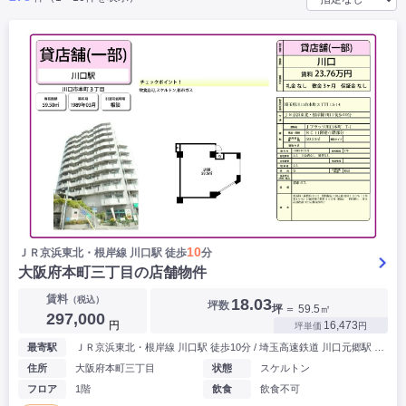
|
|
|
バー
カフェ・喫茶店・軽飲食
居酒屋・ダイニングバー・バル
|
|
ラーメン・中華料理
パン屋・ケーキ屋
|
|
お好み焼き・ステーキ・鉄板焼き
焼肉・韓国料理
|
|
|
洋食・レストラン
テイクアウト・デリバリー
そば・うどん
|
|
|
和食・寿司・小料理屋
カレー・インド料理
焼き鳥
|
|
|
タピオカ
すき焼き・しゃぶしゃぶ
パスタ・イタリア料理
|
|
ファーストフード・屋台
フレンチ・フランス料理
|
|
アジア料理・エスニック
カラオケ・パブ・スナック
サービス・医療
|
|
美容室・理容室
美容サロン(エステ・ネイル・マツエク)
|
|
マッサージ店・整体院
フィットネスジム
|
|
|
病院・クリニック・歯科
スクール・塾
不動産
10
ＪＲ京浜東北・根岸線 川口駅 徒歩
分
小売・物販
大阪府本町三丁目の店舗物件
|
|
|
アパレル・古着屋
コンビニ
花屋
賃料
（税込）
18.03
坪数
坪
＝ 59.5㎡
その他
297,000
円
16,473
坪単価
円
|
|
|
オフィス・事務所
コインランドリー
ネットカフェ・漫画喫茶
最寄駅
ＪＲ京浜東北・根岸線 川口駅 徒歩10分 / 埼玉高速鉄道 川口元郷駅 徒歩9分
|
スタジオ・ホール
▶
住所
大阪府本町三丁目
状態
スケルトン
フロア
1階
飲食
飲食不可
こだわり条件から探す