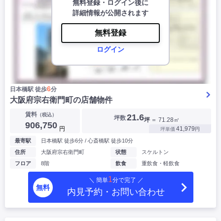
無料登録・ログイン後に
詳細情報が公開されます
無料登録
ログイン
6
日本橋駅 徒歩
分
大阪府宗右衛門町の店舗物件
賃料
（税込）
21.6
坪数
坪
＝ 71.28㎡
906,750
円
41,979
坪単価
円
最寄駅
日本橋駅 徒歩6分 / 心斎橋駅 徒歩10分
住所
大阪府宗右衛門町
状態
スケルトン
フロア
8階
飲食
重飲食・軽飲食
1
＼ 簡単
分で完了 ／
無料
内見予約・お問い合わせ