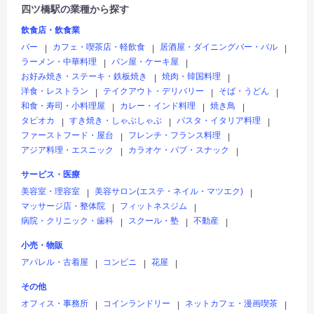
四ツ橋駅の業種から探す
飲食店・飲食業
バー
カフェ・喫茶店・軽飲食
居酒屋・ダイニングバー・バル
|
|
|
ラーメン・中華料理
パン屋・ケーキ屋
|
|
お好み焼き・ステーキ・鉄板焼き
焼肉・韓国料理
|
|
洋食・レストラン
テイクアウト・デリバリー
そば・うどん
|
|
|
和食・寿司・小料理屋
カレー・インド料理
焼き鳥
|
|
|
タピオカ
すき焼き・しゃぶしゃぶ
パスタ・イタリア料理
|
|
|
ファーストフード・屋台
フレンチ・フランス料理
|
|
アジア料理・エスニック
カラオケ・パブ・スナック
|
|
サービス・医療
美容室・理容室
美容サロン(エステ・ネイル・マツエク)
|
|
マッサージ店・整体院
フィットネスジム
|
|
病院・クリニック・歯科
スクール・塾
不動産
|
|
|
小売・物販
アパレル・古着屋
コンビニ
花屋
|
|
|
その他
オフィス・事務所
コインランドリー
ネットカフェ・漫画喫茶
|
|
|