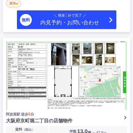
ガス
|
|
|
居抜き
スケルトン
指定なし
1
＼ 簡単
分で完了 ／
無料
内見予約・お問い合わせ
6
阿波座駅 徒歩
分
大阪府京町堀二丁目の店舗物件
▶
賃料
（税込）
13.0
坪数
坪
＝ 42.9㎡