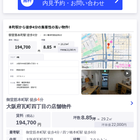
無料
内見予約・お問い合わせ
▶
4
御堂筋本町駅 徒歩
分
大阪府瓦町四丁目の店舗物件
賃料
（税込）
8.85
坪数
坪
＝ 29.2㎡
194,700
円
22,000
坪単価
円
最寄駅
御堂筋本町駅 徒歩4分 / 四ツ橋本町駅 徒歩6分
住所
大阪府瓦町四丁目
状態
スケルトン