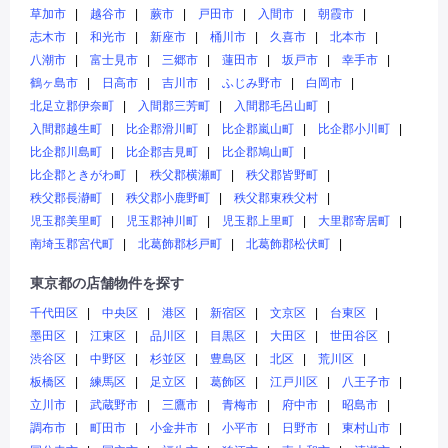
草加市
越谷市
蕨市
戸田市
入間市
朝霞市
志木市
和光市
新座市
桶川市
久喜市
北本市
八潮市
富士見市
三郷市
蓮田市
坂戸市
幸手市
鶴ヶ島市
日高市
吉川市
ふじみ野市
白岡市
北足立郡伊奈町
入間郡三芳町
入間郡毛呂山町
入間郡越生町
比企郡滑川町
比企郡嵐山町
比企郡小川町
比企郡川島町
比企郡吉見町
比企郡鳩山町
比企郡ときがわ町
秩父郡横瀬町
秩父郡皆野町
秩父郡長瀞町
秩父郡小鹿野町
秩父郡東秩父村
児玉郡美里町
児玉郡神川町
児玉郡上里町
大里郡寄居町
南埼玉郡宮代町
北葛飾郡杉戸町
北葛飾郡松伏町
東京都の店舗物件を探す
千代田区
中央区
港区
新宿区
文京区
台東区
墨田区
江東区
品川区
目黒区
大田区
世田谷区
渋谷区
中野区
杉並区
豊島区
北区
荒川区
板橋区
練馬区
足立区
葛飾区
江戸川区
八王子市
立川市
武蔵野市
三鷹市
青梅市
府中市
昭島市
調布市
町田市
小金井市
小平市
日野市
東村山市