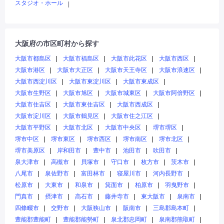
スタジオ・ホール
|
大阪府の市区町村から探す
大阪市都島区
大阪市福島区
大阪市此花区
大阪市西区
大阪市港区
大阪市大正区
大阪市天王寺区
大阪市浪速区
大阪市西淀川区
大阪市東淀川区
大阪市東成区
大阪市生野区
大阪市旭区
大阪市城東区
大阪市阿倍野区
大阪市住吉区
大阪市東住吉区
大阪市西成区
大阪市淀川区
大阪市鶴見区
大阪市住之江区
大阪市平野区
大阪市北区
大阪市中央区
堺市堺区
堺市中区
堺市東区
堺市西区
堺市南区
堺市北区
堺市美原区
岸和田市
豊中市
池田市
吹田市
泉大津市
高槻市
貝塚市
守口市
枚方市
茨木市
八尾市
泉佐野市
富田林市
寝屋川市
河内長野市
松原市
大東市
和泉市
箕面市
柏原市
羽曳野市
門真市
摂津市
高石市
藤井寺市
東大阪市
泉南市
四條畷市
交野市
大阪狭山市
阪南市
三島郡島本町
豊能郡豊能町
豊能郡能勢町
泉北郡忠岡町
泉南郡熊取町