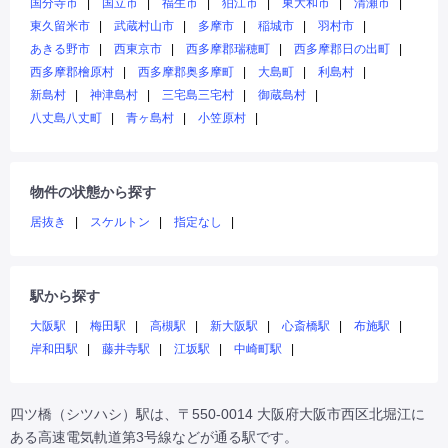
国分寺市
国立市
福生市
狛江市
東大和市
清瀬市
東久留米市
武蔵村山市
多摩市
稲城市
羽村市
あきる野市
西東京市
西多摩郡瑞穂町
西多摩郡日の出町
西多摩郡檜原村
西多摩郡奥多摩町
大島町
利島村
新島村
神津島村
三宅島三宅村
御蔵島村
八丈島八丈町
青ヶ島村
小笠原村
物件の状態から探す
居抜き
スケルトン
指定なし
駅から探す
大阪駅
梅田駅
高槻駅
新大阪駅
心斎橋駅
布施駅
岸和田駅
藤井寺駅
江坂駅
中崎町駅
四ツ橋（シツハシ）駅は、〒550-0014 大阪府大阪市西区北堀江に
ある高速電気軌道第3号線などが通る駅です。
