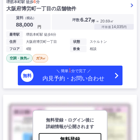
6
堺筋本町駅 徒歩
分
大阪府博労町一丁目の店舗物件
賃料
（税込）
6.27
坪数
坪
＝ 20.69㎡
88,000
円
14,035
坪単価
円
最寄駅
堺筋本町駅 徒歩6分
住所
大阪府博労町一丁目
状態
スケルトン
フロア
4階
飲食
相談
空調・換気
ガス
1
＼ 簡単
分で完了 ／
無料
内見予約・お問い合わせ
無料登録・ログイン後に
詳細情報が公開されます
無料登録