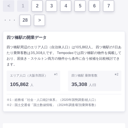
<
1
2
3
4
5
6
7
・・・
28
>
四ツ橋駅の開業データ
四ツ橋駅周辺のエリア人口（自治体人口）は105,862人。 四ツ橋駅の1日あ
たり乗降客数は35,308人です。 Tempodasでは四ツ橋駅の物件を掲載して
おり、居抜き・スケルトン両方の物件から条件に合う候補を比較検討でき
ます。
※1
※2
エリア人口（大阪市西区）
四ツ橋駅 乗降客数
105,862
35,308
人
人/日
※1：総務省「社会・人口統計体系」（2020年国勢調査/総人口）
※2：国土交通省「国土数値情報」（2024年調査/駅別乗降客数）