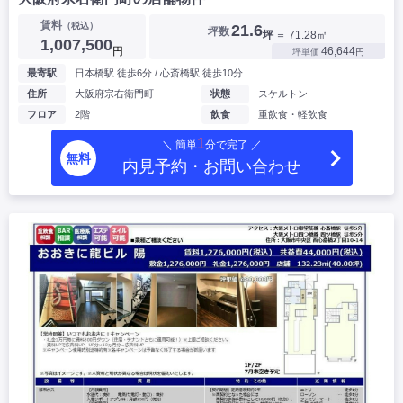
賃料
（税込）
21.6
坪数
坪
＝ 71.28㎡
1,007,500
円
46,644
坪単価
円
最寄駅
日本橋駅 徒歩6分 / 心斎橋駅 徒歩10分
住所
大阪府宗右衛門町
状態
スケルトン
フロア
2階
飲食
重飲食・軽飲食
1
＼ 簡単
分で完了 ／
無料
内見予約・お問い合わせ