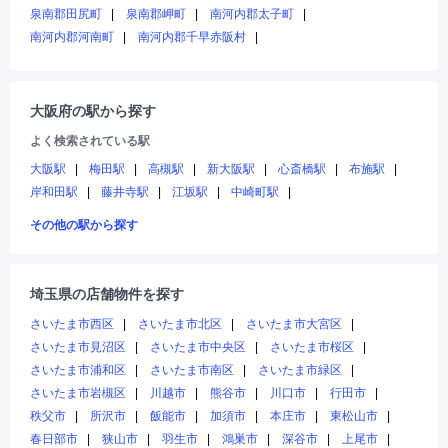
泉南郡田尻町
泉南郡岬町
南河内郡太子町
南河内郡河南町
南河内郡千早赤阪村
大阪府の駅から探す
よく検索されている駅
大阪駅
梅田駅
高槻駅
新大阪駅
心斎橋駅
布施駅
岸和田駅
藤井寺駅
江坂駅
中崎町駅
その他の駅から探す
埼玉県の店舗物件を探す
さいたま市西区
さいたま市北区
さいたま市大宮区
さいたま市見沼区
さいたま市中央区
さいたま市桜区
さいたま市浦和区
さいたま市南区
さいたま市緑区
さいたま市岩槻区
川越市
熊谷市
川口市
行田市
秩父市
所沢市
飯能市
加須市
本庄市
東松山市
春日部市
狭山市
羽生市
鴻巣市
深谷市
上尾市