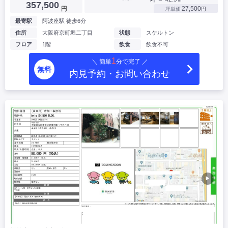
357,500
円
27,500
坪単価
円
最寄駅
阿波座駅 徒歩6分
住所
大阪府京町堀二丁目
状態
スケルトン
フロア
1階
飲食
飲食不可
1
＼ 簡単
分で完了 ／
無料
内見予約・お問い合わせ
▶