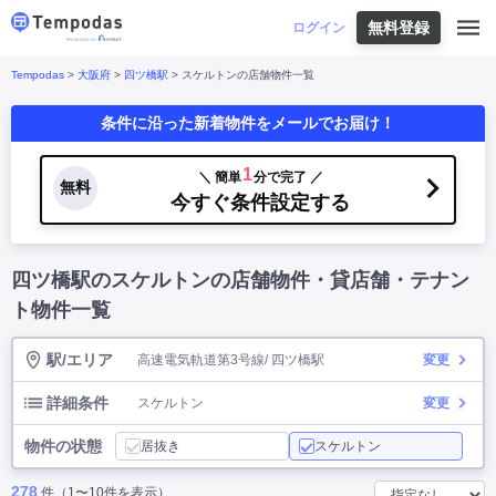
無料登録
はじめての方へ
ログイン
Tempodas
>
大阪府
>
四ツ橋駅
> スケルトンの店舗物件一覧
Tempodasとは
都道府県や業種から探す
条件に沿った新着物件をメールでお届け！
便利な機能
都道府県から探す
お役立ちコンテンツ
北海道
・
東北
北海道
|
青森県
|
岩手県
|
宮城県
|
秋田県
|
1
＼ 簡単
分で完了 ／
利用イメージ
無料
山形県
|
福島県
|
今すぐ条件設定する
関東
東京都
|
神奈川県
|
埼玉県
|
千葉県
|
栃木県
|
よくあるご質問
茨城県
|
群馬県
|
中部
山梨県
|
長野県
|
石川県
|
新潟県
|
富山県
|
四ツ橋駅のスケルトンの店舗物件・貸店舗・テナン
お問い合わせ
福井県
|
愛知県
|
岐阜県
|
静岡県
|
近畿
大阪府
|
兵庫県
|
京都府
|
滋賀県
|
奈良県
|
ト物件一覧
和歌山県
|
三重県
|
中国
岡山県
|
広島県
|
鳥取県
|
島根県
|
山口県
|
駅/エリア
高速電気軌道第3号線/ 四ツ橋駅
変更
四国
香川県
|
徳島県
|
愛媛県
|
高知県
|
九州
福岡県
|
佐賀県
|
長崎県
|
熊本県
|
大分県
|
詳細条件
スケルトン
変更
宮崎県
|
鹿児島県
|
沖縄県
|
物件の状態
居抜き
スケルトン
業種から探す
278
件（1〜10件を表示）
飲食店・飲食業