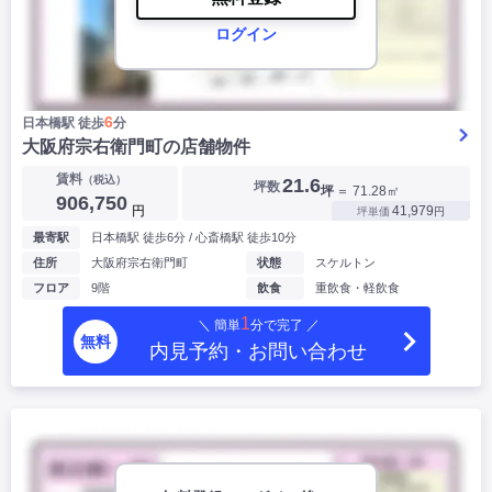
ログイン
6
日本橋駅 徒歩
分
大阪府宗右衛門町の店舗物件
賃料
（税込）
21.6
坪数
坪
＝ 71.28㎡
906,750
円
41,979
坪単価
円
最寄駅
日本橋駅 徒歩6分 / 心斎橋駅 徒歩10分
住所
大阪府宗右衛門町
状態
スケルトン
フロア
9階
飲食
重飲食・軽飲食
1
＼ 簡単
分で完了 ／
無料
内見予約・お問い合わせ