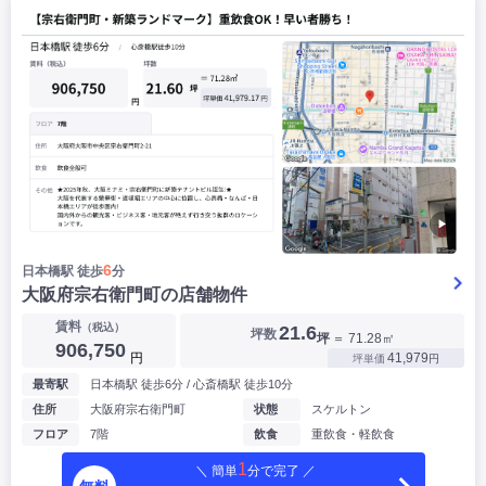
▶
6
日本橋駅 徒歩
分
大阪府宗右衛門町の店舗物件
賃料
（税込）
21.6
坪数
坪
＝ 71.28㎡
906,750
円
41,979
坪単価
円
最寄駅
日本橋駅 徒歩6分 / 心斎橋駅 徒歩10分
住所
大阪府宗右衛門町
状態
スケルトン
フロア
7階
飲食
重飲食・軽飲食
1
＼ 簡単
分で完了 ／