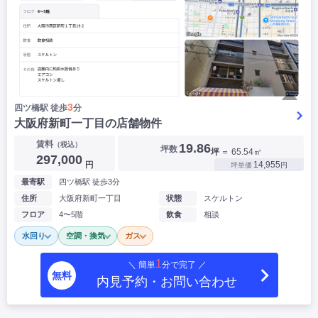
▶
3
四ツ橋駅 徒歩
分
大阪府新町一丁目の店舗物件
賃料
（税込）
19.86
坪数
坪
＝ 65.54㎡
297,000
円
14,955
坪単価
円
最寄駅
四ツ橋駅 徒歩3分
住所
大阪府新町一丁目
状態
スケルトン
フロア
4〜5階
飲食
相談
水回り
空調・換気
ガス
1
＼ 簡単
分で完了 ／
無料
内見予約・お問い合わせ