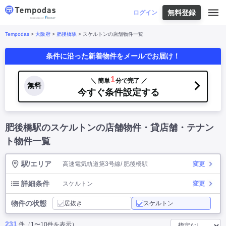
無料登録
はじめての方へ
ログイン
Tempodas
>
大阪府
>
肥後橋駅
> スケルトンの店舗物件一覧
Tempodasとは
都道府県や業種から探す
条件に沿った新着物件をメールでお届け！
便利な機能
都道府県から探す
お役立ちコンテンツ
北海道
・
東北
北海道
|
青森県
|
岩手県
|
宮城県
|
秋田県
|
1
＼ 簡単
分で完了 ／
利用イメージ
無料
山形県
|
福島県
|
今すぐ条件設定する
関東
東京都
|
神奈川県
|
埼玉県
|
千葉県
|
栃木県
|
よくあるご質問
茨城県
|
群馬県
|
中部
山梨県
|
長野県
|
石川県
|
新潟県
|
富山県
|
肥後橋駅のスケルトンの店舗物件・貸店舗・テナン
お問い合わせ
福井県
|
愛知県
|
岐阜県
|
静岡県
|
近畿
大阪府
|
兵庫県
|
京都府
|
滋賀県
|
奈良県
|
ト物件一覧
和歌山県
|
三重県
|
中国
岡山県
|
広島県
|
鳥取県
|
島根県
|
山口県
|
駅/エリア
高速電気軌道第3号線/ 肥後橋駅
変更
四国
香川県
|
徳島県
|
愛媛県
|
高知県
|
九州
福岡県
|
佐賀県
|
長崎県
|
熊本県
|
大分県
|
詳細条件
スケルトン
変更
宮崎県
|
鹿児島県
|
沖縄県
|
物件の状態
居抜き
スケルトン
業種から探す
231
件（1〜10件を表示）
飲食店・飲食業