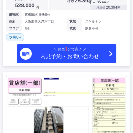
25.89
坪数
坪
＝ 85.44㎡
528,000
円
20,394
坪単価
円
最寄駅
東梅田駅 徒歩8分
住所
大阪府西天満六丁目
状態
スケルトン
フロア
1階
飲食
飲食不可
水回り
1
＼ 簡単
分で完了 ／
無料
内見予約・お問い合わせ