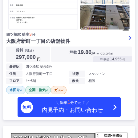
▶
3
四ツ橋駅 徒歩
分
大阪府新町一丁目の店舗物件
賃料
（税込）
19.86
坪数
坪
＝ 65.54㎡
297,000
円
14,955
坪単価
円
最寄駅
四ツ橋駅 徒歩3分
住所
大阪府新町一丁目
状態
スケルトン
フロア
4〜5階
飲食
相談
水回り
空調・換気
ガス
1
＼ 簡単
分で完了 ／
無料
内見予約・お問い合わせ