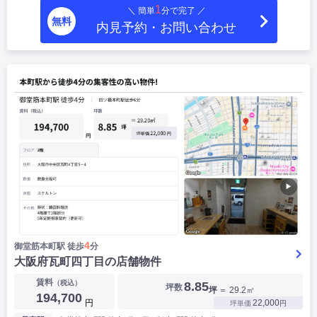
1
＼ 簡単
分で完了 ／
|
|
|
居抜き
スケルトン
指定なし
無料
内見予約・お問い合わせ
▶
4
御堂筋本町駅 徒歩
分
大阪府瓦町四丁目の店舗物件
賃料
（税込）
8.85
坪数
坪
＝ 29.2㎡
194,700
円
22,000
坪単価
円