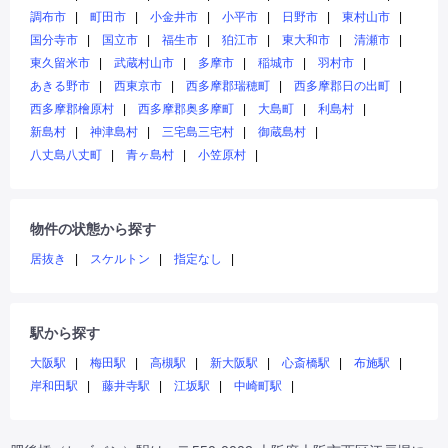
調布市
町田市
小金井市
小平市
日野市
東村山市
国分寺市
国立市
福生市
狛江市
東大和市
清瀬市
東久留米市
武蔵村山市
多摩市
稲城市
羽村市
あきる野市
西東京市
西多摩郡瑞穂町
西多摩郡日の出町
西多摩郡檜原村
西多摩郡奥多摩町
大島町
利島村
新島村
神津島村
三宅島三宅村
御蔵島村
八丈島八丈町
青ヶ島村
小笠原村
物件の状態から探す
居抜き
スケルトン
指定なし
駅から探す
大阪駅
梅田駅
高槻駅
新大阪駅
心斎橋駅
布施駅
岸和田駅
藤井寺駅
江坂駅
中崎町駅