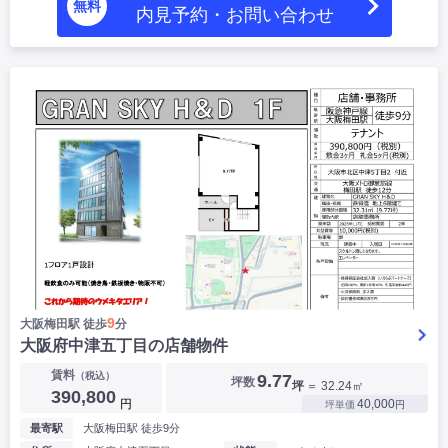
無料
内見予約・お問い合わせ
9
大阪梅田駅 徒歩
分
大阪府中津五丁目の店舗物件
賃料
（税込）
9.77
坪数
坪
＝ 32.24㎡
390,800
円
40,000
坪単価
円
最寄駅
大阪梅田駅 徒歩9分