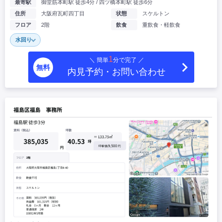
最寄駅
御堂筋本町駅 徒歩4分 / 四ツ橋本町駅 徒歩6分
住所
大阪府瓦町四丁目
状態
スケルトン
フロア
2階
飲食
重飲食・軽飲食
水回り
1
＼ 簡単
分で完了 ／
無料
内見予約・お問い合わせ