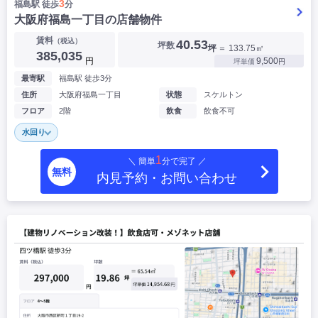
3
福島駅 徒歩
分
大阪府福島一丁目の店舗物件
賃料
（税込）
40.53
坪数
坪
＝ 133.75㎡
385,035
円
9,500
坪単価
円
最寄駅
福島駅 徒歩3分
住所
大阪府福島一丁目
状態
スケルトン
フロア
2階
飲食
飲食不可
水回り
1
＼ 簡単
分で完了 ／
無料
内見予約・お問い合わせ