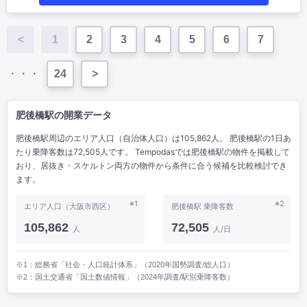
<
1
2
3
4
5
6
7
・・・
24
>
肥後橋駅の開業データ
肥後橋駅周辺のエリア人口（自治体人口）は105,862人。 肥後橋駅の1日あ
たり乗降客数は72,505人です。 Tempodasでは肥後橋駅の物件を掲載して
おり、居抜き・スケルトン両方の物件から条件に合う候補を比較検討でき
ます。
※1
※2
エリア人口（大阪市西区）
肥後橋駅 乗降客数
105,862
72,505
人
人/日
※1：総務省「社会・人口統計体系」（2020年国勢調査/総人口）
※2：国土交通省「国土数値情報」（2024年調査/駅別乗降客数）