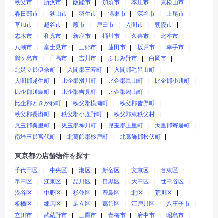
秩父市
所沢市
飯能市
加須市
本庄市
東松山市
春日部市
狭山市
羽生市
鴻巣市
深谷市
上尾市
草加市
越谷市
蕨市
戸田市
入間市
朝霞市
志木市
和光市
新座市
桶川市
久喜市
北本市
八潮市
富士見市
三郷市
蓮田市
坂戸市
幸手市
鶴ヶ島市
日高市
吉川市
ふじみ野市
白岡市
北足立郡伊奈町
入間郡三芳町
入間郡毛呂山町
入間郡越生町
比企郡滑川町
比企郡嵐山町
比企郡小川町
比企郡川島町
比企郡吉見町
比企郡鳩山町
比企郡ときがわ町
秩父郡横瀬町
秩父郡皆野町
秩父郡長瀞町
秩父郡小鹿野町
秩父郡東秩父村
児玉郡美里町
児玉郡神川町
児玉郡上里町
大里郡寄居町
南埼玉郡宮代町
北葛飾郡杉戸町
北葛飾郡松伏町
東京都の店舗物件を探す
千代田区
中央区
港区
新宿区
文京区
台東区
墨田区
江東区
品川区
目黒区
大田区
世田谷区
渋谷区
中野区
杉並区
豊島区
北区
荒川区
板橋区
練馬区
足立区
葛飾区
江戸川区
八王子市
立川市
武蔵野市
三鷹市
青梅市
府中市
昭島市