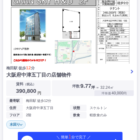
12
梅田駅 徒歩
分
大阪府中津五丁目の店舗物件
賃料
（税込）
9.77
坪数
坪
＝ 32.24㎡
390,800
円
40,000
坪単価
円
最寄駅
梅田駅 徒歩12分
住所
大阪府中津五丁目
状態
スケルトン
フロア
2階
飲食
軽飲食のみ
水回り
1
＼ 簡単
分で完了 ／