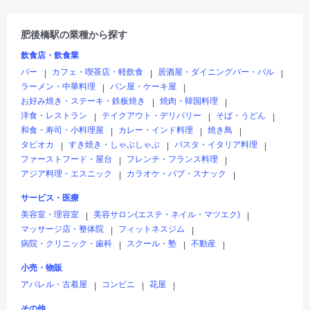
肥後橋駅の業種から探す
飲食店・飲食業
バー
カフェ・喫茶店・軽飲食
居酒屋・ダイニングバー・バル
|
|
|
ラーメン・中華料理
パン屋・ケーキ屋
|
|
お好み焼き・ステーキ・鉄板焼き
焼肉・韓国料理
|
|
洋食・レストラン
テイクアウト・デリバリー
そば・うどん
|
|
|
和食・寿司・小料理屋
カレー・インド料理
焼き鳥
|
|
|
タピオカ
すき焼き・しゃぶしゃぶ
パスタ・イタリア料理
|
|
|
ファーストフード・屋台
フレンチ・フランス料理
|
|
アジア料理・エスニック
カラオケ・パブ・スナック
|
|
サービス・医療
美容室・理容室
美容サロン(エステ・ネイル・マツエク)
|
|
マッサージ店・整体院
フィットネスジム
|
|
病院・クリニック・歯科
スクール・塾
不動産
|
|
|
小売・物販
アパレル・古着屋
コンビニ
花屋
|
|
|
その他