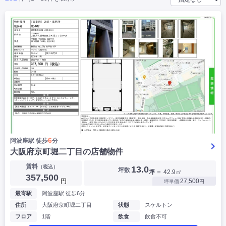
|
|
|
バー
カフェ・喫茶店・軽飲食
居酒屋・ダイニングバー・バル
|
|
ラーメン・中華料理
パン屋・ケーキ屋
|
|
お好み焼き・ステーキ・鉄板焼き
焼肉・韓国料理
|
|
|
洋食・レストラン
テイクアウト・デリバリー
そば・うどん
|
|
|
和食・寿司・小料理屋
カレー・インド料理
焼き鳥
|
|
|
タピオカ
すき焼き・しゃぶしゃぶ
パスタ・イタリア料理
|
|
ファーストフード・屋台
フレンチ・フランス料理
|
|
アジア料理・エスニック
カラオケ・パブ・スナック
サービス・医療
|
|
美容室・理容室
美容サロン(エステ・ネイル・マツエク)
|
|
マッサージ店・整体院
フィットネスジム
|
|
|
病院・クリニック・歯科
スクール・塾
不動産
6
阿波座駅 徒歩
分
小売・物販
大阪府京町堀二丁目の店舗物件
▶
|
|
|
アパレル・古着屋
コンビニ
花屋
賃料
（税込）
13.0
坪数
坪
＝ 42.9㎡
その他
357,500
円
27,500
坪単価
円
|
|
|
オフィス・事務所
コインランドリー
ネットカフェ・漫画喫茶
最寄駅
阿波座駅 徒歩6分
|
スタジオ・ホール
住所
大阪府京町堀二丁目
状態
スケルトン
フロア
1階
飲食
飲食不可
こだわり条件から探す