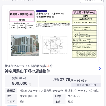
|
|
|
バー
カフェ・喫茶店・軽飲食
居酒屋・ダイニングバー・バル
|
|
ラーメン・中華料理
パン屋・ケーキ屋
|
|
お好み焼き・ステーキ・鉄板焼き
焼肉・韓国料理
|
|
|
洋食・レストラン
テイクアウト・デリバリー
そば・うどん
|
|
|
和食・寿司・小料理屋
カレー・インド料理
焼き鳥
|
|
|
タピオカ
すき焼き・しゃぶしゃぶ
パスタ・イタリア料理
|
|
ファーストフード・屋台
フレンチ・フランス料理
|
|
アジア料理・エスニック
カラオケ・パブ・スナック
サービス・医療
|
|
美容室・理容室
美容サロン(エステ・ネイル・マツエク)
|
|
マッサージ店・整体院
フィットネスジム
|
|
|
病院・クリニック・歯科
スクール・塾
不動産
11
横浜市ブルーライン 関内駅 徒歩
分
小売・物販
神奈川県山下町の店舗物件
|
|
|
アパレル・古着屋
コンビニ
花屋
賃料
（税込）
27.76
坪数
坪
＝ 91.61㎡
その他
800,000
円
28,818
坪単価
円
|
|
|
オフィス・事務所
コインランドリー
ネットカフェ・漫画喫茶
最寄駅
横浜市ブルーライン 関内駅 徒歩11分 / 横浜市ブルーライン 桜木町駅 徒歩8分
|
スタジオ・ホール
住所
神奈川県山下町
状態
スケルトン
フロア
1階
飲食
相談
こだわり条件から探す