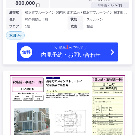
800,000
円
28,767
坪単価
円
最寄駅
横浜市ブルーライン 関内駅 徒歩11分 / 横浜市ブルーライン 桜木町駅 徒歩8分
住所
神奈川県山下町
状態
スケルトン
フロア
1階
飲食
相談
水回り
1
＼ 簡単
分で完了 ／
無料
内見予約・お問い合わせ