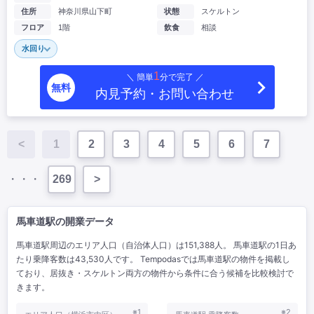
住所
神奈川県山下町
状態
スケルトン
フロア
1階
飲食
相談
水回り
1
＼ 簡単
分で完了 ／
無料
内見予約・お問い合わせ
<
1
2
3
4
5
6
7
・・・
269
>
馬車道駅の開業データ
馬車道駅周辺のエリア人口（自治体人口）は151,388人。 馬車道駅の1日あ
たり乗降客数は43,530人です。 Tempodasでは馬車道駅の物件を掲載し
ており、居抜き・スケルトン両方の物件から条件に合う候補を比較検討で
きます。
※1
※2