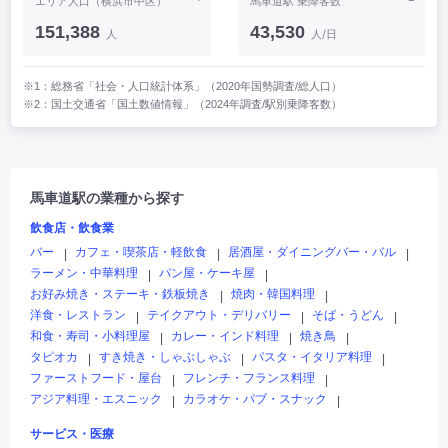
エリア人口（横浜市中区）
馬車道駅 乗降客数
151,388
43,530
人
人/日
※1：総務省「社会・人口統計体系」（2020年国勢調査/総人口）
※2：国土交通省「国土数値情報」（2024年調査/駅別乗降客数）
馬車道駅の業種から探す
飲食店・飲食業
バー
カフェ・喫茶店・軽飲食
居酒屋・ダイニングバー・バル
|
|
|
ラーメン・中華料理
パン屋・ケーキ屋
|
|
お好み焼き・ステーキ・鉄板焼き
焼肉・韓国料理
|
|
洋食・レストラン
テイクアウト・デリバリー
そば・うどん
|
|
|
和食・寿司・小料理屋
カレー・インド料理
焼き鳥
|
|
|
タピオカ
すき焼き・しゃぶしゃぶ
パスタ・イタリア料理
|
|
|
ファーストフード・屋台
フレンチ・フランス料理
|
|
アジア料理・エスニック
カラオケ・パブ・スナック
|
|
サービス・医療