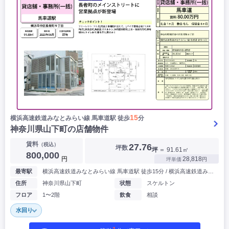
15
横浜⾼速鉄道みなとみらい線 ⾺⾞道駅 徒歩
分
神奈川県山下町の店舗物件
賃料
（税込）
27.76
坪数
坪
＝ 91.61㎡
800,000
円
28,818
坪単価
円
最寄駅
横浜⾼速鉄道みなとみらい線 ⾺⾞道駅 徒歩15分 / 横浜高速鉄道みなとみらい線 日本大通り駅 徒歩22分
住所
神奈川県山下町
状態
スケルトン
フロア
1〜2階
飲食
相談
水回り