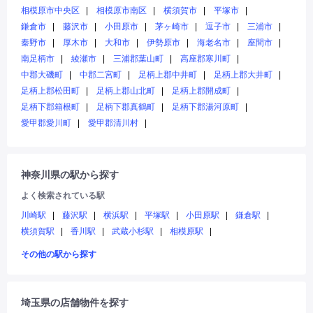
相模原市中央区
相模原市南区
横須賀市
平塚市
鎌倉市
藤沢市
小田原市
茅ヶ崎市
逗子市
三浦市
秦野市
厚木市
大和市
伊勢原市
海老名市
座間市
南足柄市
綾瀬市
三浦郡葉山町
高座郡寒川町
中郡大磯町
中郡二宮町
足柄上郡中井町
足柄上郡大井町
足柄上郡松田町
足柄上郡山北町
足柄上郡開成町
足柄下郡箱根町
足柄下郡真鶴町
足柄下郡湯河原町
愛甲郡愛川町
愛甲郡清川村
神奈川県の駅から探す
よく検索されている駅
川崎駅
藤沢駅
横浜駅
平塚駅
小田原駅
鎌倉駅
横須賀駅
香川駅
武蔵小杉駅
相模原駅
その他の駅から探す
埼玉県の店舗物件を探す