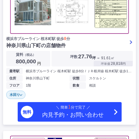
8
横浜市ブルーライン 桜⽊町駅 徒歩
分
神奈川県山下町の店舗物件
賃料
（税込）
27.76
坪数
坪
＝ 91.61㎡
800,000
円
28,818
坪単価
円
最寄駅
横浜市ブルーライン 桜⽊町駅 徒歩8分 / ＪＲ根岸線 桜木町駅 徒歩11分
住所
神奈川県山下町
状態
スケルトン
フロア
1階
飲食
相談
水回り
1
＼ 簡単
分で完了 ／
無料
内見予約・お問い合わせ