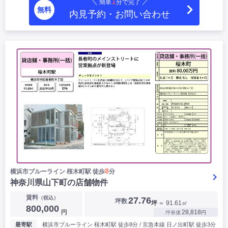
1
＼ 簡単
分で完了 ／
無料
内見予約・お問い合わせ
8
横浜市ブルーライン 桜⽊町駅 徒歩
分
神奈川県山下町の店舗物件
賃料
（税込）
27.76
坪数
坪
＝ 91.61㎡
800,000
円
28,818
坪単価
円
最寄駅
横浜市ブルーライン 桜⽊町駅 徒歩8分 / 京急本線 日ノ出町駅 徒歩3分