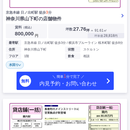
3
京急本線 ⽇ノ出町駅 徒歩
分
神奈川県山下町の店舗物件
賃料
（税込）
27.76
坪数
坪
＝ 91.61㎡
800,000
円
28,818
坪単価
円
最寄駅
京急本線 ⽇ノ出町駅 徒歩3分 / 横浜市ブルーライン 桜木町駅 徒歩8分
住所
神奈川県山下町
状態
スケルトン
フロア
1階
飲食
相談
水回り
1
＼ 簡単
分で完了 ／
無料
内見予約・お問い合わせ