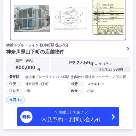
8
横浜市ブルーライン 桜木町駅 徒歩
分
神奈川県山下町の店舗物件
賃料
（税込）
27.59
坪数
坪
＝ 91.05㎡
800,000
円
28,996
坪単価
円
最寄駅
横浜市ブルーライン 桜木町駅 徒歩8分 / 横浜市ブルーライン 関内駅 徒歩11分
住所
神奈川県山下町
状態
スケルトン
フロア
1階
飲食
相談
水回り
1
＼ 簡単
分で完了 ／
無料
内見予約・お問い合わせ