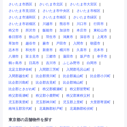
さいたま市西区
さいたま市北区
さいたま市大宮区
さいたま市見沼区
さいたま市中央区
さいたま市桜区
さいたま市浦和区
さいたま市南区
さいたま市緑区
さいたま市岩槻区
川越市
熊谷市
川口市
行田市
秩父市
所沢市
飯能市
加須市
本庄市
東松山市
春日部市
狭山市
羽生市
鴻巣市
深谷市
上尾市
草加市
越谷市
蕨市
戸田市
入間市
朝霞市
志木市
和光市
新座市
桶川市
久喜市
北本市
八潮市
富士見市
三郷市
蓮田市
坂戸市
幸手市
鶴ヶ島市
日高市
吉川市
ふじみ野市
白岡市
北足立郡伊奈町
入間郡三芳町
入間郡毛呂山町
入間郡越生町
比企郡滑川町
比企郡嵐山町
比企郡小川町
比企郡川島町
比企郡吉見町
比企郡鳩山町
比企郡ときがわ町
秩父郡横瀬町
秩父郡皆野町
秩父郡長瀞町
秩父郡小鹿野町
秩父郡東秩父村
児玉郡美里町
児玉郡神川町
児玉郡上里町
大里郡寄居町
南埼玉郡宮代町
北葛飾郡杉戸町
北葛飾郡松伏町
東京都の店舗物件を探す