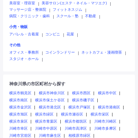
美容室・理容室
美容サロン(エステ・ネイル・マツエク)
|
|
マッサージ店・整体院
フィットネスジム
|
|
病院・クリニック・歯科
スクール・塾
不動産
|
|
|
小売・物販
アパレル・古着屋
コンビニ
花屋
|
|
|
その他
オフィス・事務所
コインランドリー
ネットカフェ・漫画喫茶
|
|
|
スタジオ・ホール
|
神奈川県の市区町村から探す
横浜市鶴見区
横浜市神奈川区
横浜市西区
横浜市中区
横浜市南区
横浜市保土ケ谷区
横浜市磯子区
横浜市金沢区
横浜市港北区
横浜市戸塚区
横浜市港南区
横浜市旭区
横浜市緑区
横浜市瀬谷区
横浜市栄区
横浜市泉区
横浜市青葉区
横浜市都筑区
川崎市川崎区
川崎市幸区
川崎市中原区
川崎市高津区
川崎市多摩区
川崎市宮前区
川崎市麻生区
相模原市緑区