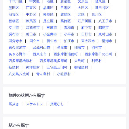
千代田区
中央区
港区
新宿区
文京区
台東区
墨田区
江東区
品川区
目黒区
大田区
世田谷区
渋谷区
中野区
杉並区
豊島区
北区
荒川区
板橋区
練馬区
足立区
葛飾区
江戸川区
八王子市
立川市
武蔵野市
三鷹市
青梅市
府中市
昭島市
調布市
町田市
小金井市
小平市
日野市
東村山市
国分寺市
国立市
福生市
狛江市
東大和市
清瀬市
東久留米市
武蔵村山市
多摩市
稲城市
羽村市
あきる野市
西東京市
西多摩郡瑞穂町
西多摩郡日の出町
西多摩郡檜原村
西多摩郡奥多摩町
大島町
利島村
新島村
神津島村
三宅島三宅村
御蔵島村
八丈島八丈町
青ヶ島村
小笠原村
物件の状態から探す
居抜き
スケルトン
指定なし
駅から探す