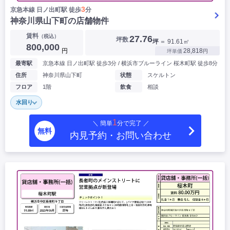
3
京急本線 ⽇ノ出町駅 徒歩
分
神奈川県山下町の店舗物件
賃料
（税込）
27.76
坪数
坪
＝ 91.61㎡
800,000
円
28,818
坪単価
円
最寄駅
京急本線 ⽇ノ出町駅 徒歩3分 / 横浜市ブルーライン 桜木町駅 徒歩8分
住所
神奈川県山下町
状態
スケルトン
フロア
1階
飲食
相談
水回り
1
＼ 簡単
分で完了 ／
無料
内見予約・お問い合わせ