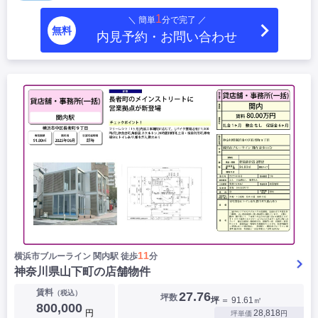
1
＼ 簡単
分で完了 ／
無料
内見予約・お問い合わせ
11
横浜市ブルーライン 関内駅 徒歩
分
神奈川県山下町の店舗物件
賃料
（税込）
27.76
坪数
坪
＝ 91.61㎡
800,000
円
28,818
坪単価
円