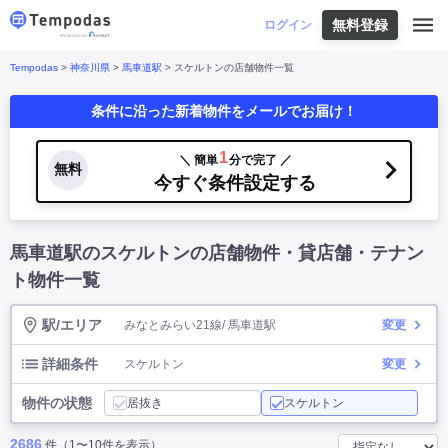
無料登録
はじめての方へ
ログイン
Tempodas
>
神奈川県
>
馬車道駅
> スケルトンの店舗物件一覧
Tempodasとは
都道府県や業種から探す
条件に沿った新着物件をメールでお届け！
便利な機能
都道府県から探す
お役立ちコンテンツ
北海道
・
東北
北海道
|
青森県
|
岩手県
|
宮城県
|
秋田県
|
1
＼ 簡単
分で完了 ／
利用イメージ
無料
山形県
|
福島県
|
今すぐ条件設定する
関東
東京都
|
神奈川県
|
埼玉県
|
千葉県
|
栃木県
|
よくあるご質問
茨城県
|
群馬県
|
中部
山梨県
|
長野県
|
石川県
|
新潟県
|
富山県
|
馬車道駅のスケルトンの店舗物件・貸店舗・テナン
お問い合わせ
福井県
|
愛知県
|
岐阜県
|
静岡県
|
近畿
大阪府
|
兵庫県
|
京都府
|
滋賀県
|
奈良県
|
ト物件一覧
和歌山県
|
三重県
|
中国
岡山県
|
広島県
|
鳥取県
|
島根県
|
山口県
|
駅/エリア
みなとみらい21線/ 馬車道駅
変更
四国
香川県
|
徳島県
|
愛媛県
|
高知県
|
九州
福岡県
|
佐賀県
|
長崎県
|
熊本県
|
大分県
|
詳細条件
スケルトン
変更
宮崎県
|
鹿児島県
|
沖縄県
|
物件の状態
居抜き
スケルトン
業種から探す
2686
件（1〜10件を表示）
飲食店・飲食業