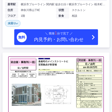
最寄駅
横浜市ブルーライン 関内駅 徒歩11分 / 横浜市ブルーライン 桜木町駅 徒歩18分
住所
神奈川県山下町
状態
スケルトン
フロア
1階
飲食
相談
水回り
1
＼ 簡単
分で完了 ／
無料
内見予約・お問い合わせ