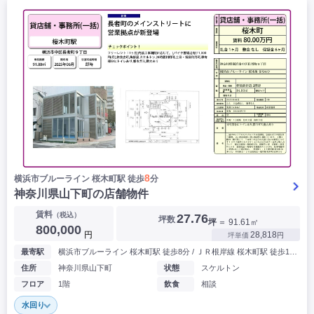
8
横浜市ブルーライン 桜⽊町駅 徒歩
分
神奈川県山下町の店舗物件
賃料
（税込）
27.76
坪数
坪
＝ 91.61㎡
800,000
円
28,818
坪単価
円
最寄駅
横浜市ブルーライン 桜⽊町駅 徒歩8分 / ＪＲ根岸線 桜木町駅 徒歩11分
住所
神奈川県山下町
状態
スケルトン
フロア
1階
飲食
相談
水回り