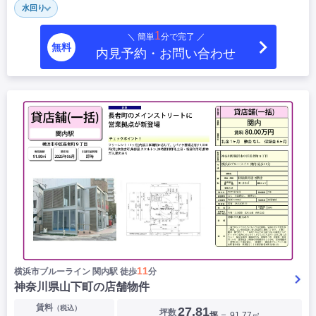
水回り
|
|
|
居抜き
スケルトン
指定なし
1
＼ 簡単
分で完了 ／
無料
内見予約・お問い合わせ
11
横浜市ブルーライン 関内駅 徒歩
分
神奈川県山下町の店舗物件
賃料
（税込）
27.81
坪数
坪
＝ 91.77㎡