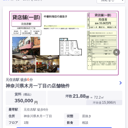
|
|
|
バー
カフェ・喫茶店・軽飲食
居酒屋・ダイニングバー・バル
|
|
ラーメン・中華料理
パン屋・ケーキ屋
|
|
お好み焼き・ステーキ・鉄板焼き
焼肉・韓国料理
|
|
|
洋食・レストラン
テイクアウト・デリバリー
そば・うどん
|
|
|
和食・寿司・小料理屋
カレー・インド料理
焼き鳥
|
|
|
タピオカ
すき焼き・しゃぶしゃぶ
パスタ・イタリア料理
|
|
ファーストフード・屋台
フレンチ・フランス料理
|
|
アジア料理・エスニック
カラオケ・パブ・スナック
▶
サービス・医療
|
|
美容室・理容室
美容サロン(エステ・ネイル・マツエク)
|
|
マッサージ店・整体院
フィットネスジム
|
|
|
病院・クリニック・歯科
スクール・塾
不動産
6
元住吉駅 徒歩
分
小売・物販
神奈川県木月一丁目の店舗物件
|
|
|
アパレル・古着屋
コンビニ
花屋
賃料
（税込）
21.88
坪数
坪
＝ 72.2㎡
その他
350,000
円
15,996
坪単価
円
|
|
|
オフィス・事務所
コインランドリー
ネットカフェ・漫画喫茶
最寄駅
元住吉駅 徒歩6分
|
スタジオ・ホール
住所
神奈川県木月一丁目
状態
居抜き
フロア
1階
飲食
相談
こだわり条件から探す