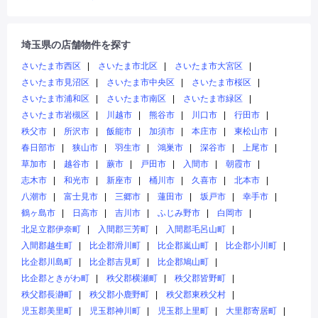
埼玉県の店舗物件を探す
さいたま市西区
さいたま市北区
さいたま市大宮区
さいたま市見沼区
さいたま市中央区
さいたま市桜区
さいたま市浦和区
さいたま市南区
さいたま市緑区
さいたま市岩槻区
川越市
熊谷市
川口市
行田市
秩父市
所沢市
飯能市
加須市
本庄市
東松山市
春日部市
狭山市
羽生市
鴻巣市
深谷市
上尾市
草加市
越谷市
蕨市
戸田市
入間市
朝霞市
志木市
和光市
新座市
桶川市
久喜市
北本市
八潮市
富士見市
三郷市
蓮田市
坂戸市
幸手市
鶴ヶ島市
日高市
吉川市
ふじみ野市
白岡市
北足立郡伊奈町
入間郡三芳町
入間郡毛呂山町
入間郡越生町
比企郡滑川町
比企郡嵐山町
比企郡小川町
比企郡川島町
比企郡吉見町
比企郡鳩山町
比企郡ときがわ町
秩父郡横瀬町
秩父郡皆野町
秩父郡長瀞町
秩父郡小鹿野町
秩父郡東秩父村
児玉郡美里町
児玉郡神川町
児玉郡上里町
大里郡寄居町