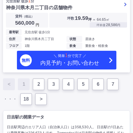
1
元住吉駅 徒歩
分
神奈川県木月二丁目の店舗物件
賃料
（税込）
19.59
坪数
坪
＝ 64.65㎡
560,000
円
28,586
坪単価
円
最寄駅
元住吉駅 徒歩1分
住所
神奈川県木月二丁目
状態
居抜き
フロア
1階
飲食
重飲食・軽飲食
1
＼ 簡単
分で完了 ／
無料
内見予約・お問い合わせ
<
1
2
3
4
5
6
7
・・・
18
>
日吉駅の開業データ
日吉駅周辺のエリア人口（自治体人口）は358,530人。 日吉駅の1日あた
り乗降客数は226,673人です。 Tempodasでは日吉駅の物件を掲載してお