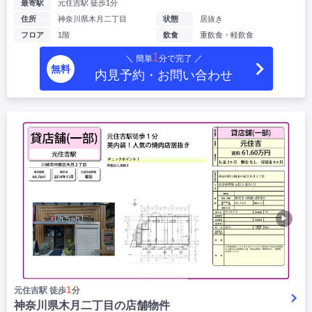
最寄駅
元住吉駅 徒歩1分
住所
神奈川県木月二丁目
状態
居抜き
フロア
1階
飲食
重飲食・軽飲食
1
＼ 簡単
分で完了 ／
無料
内見予約・お問い合わせ
▶
1
元住吉駅 徒歩
分
神奈川県木月二丁目の店舗物件