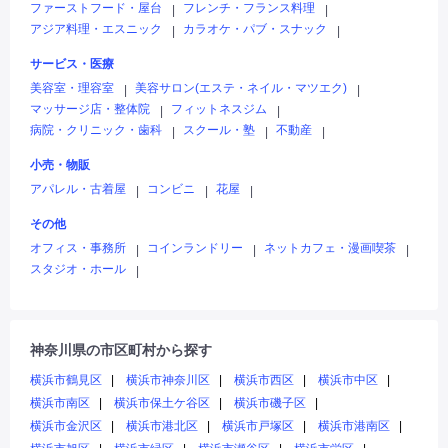
ファーストフード・屋台
フレンチ・フランス料理
|
|
アジア料理・エスニック
カラオケ・パブ・スナック
|
|
サービス・医療
美容室・理容室
美容サロン(エステ・ネイル・マツエク)
|
|
マッサージ店・整体院
フィットネスジム
|
|
病院・クリニック・歯科
スクール・塾
不動産
|
|
|
小売・物販
アパレル・古着屋
コンビニ
花屋
|
|
|
その他
オフィス・事務所
コインランドリー
ネットカフェ・漫画喫茶
|
|
|
スタジオ・ホール
|
神奈川県の市区町村から探す
横浜市鶴見区
横浜市神奈川区
横浜市西区
横浜市中区
横浜市南区
横浜市保土ケ谷区
横浜市磯子区
横浜市金沢区
横浜市港北区
横浜市戸塚区
横浜市港南区