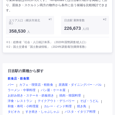
り、居抜き・スケルトン両方の物件から条件に合う候補を比較検討できま
す。
※1
※2
エリア人口（横浜市港北
日吉駅 乗降客数
区）
226,673
人/日
358,530
人
※1：総務省「社会・人口統計体系」（2020年国勢調査/総人口）
※2：国土交通省「国土数値情報」（2024年調査/駅別乗降客数）
日吉駅の業種から探す
飲食店・飲食業
バー
カフェ・喫茶店・軽飲食
居酒屋・ダイニングバー・バル
|
|
|
ラーメン・中華料理
パン屋・ケーキ屋
|
|
お好み焼き・ステーキ・鉄板焼き
焼肉・韓国料理
|
|
洋食・レストラン
テイクアウト・デリバリー
そば・うどん
|
|
|
和食・寿司・小料理屋
カレー・インド料理
焼き鳥
|
|
|
タピオカ
すき焼き・しゃぶしゃぶ
パスタ・イタリア料理
|
|
|