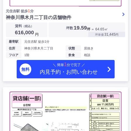
1
元住吉駅 徒歩
分
神奈川県木月二丁目の店舗物件
賃料
（税込）
19.59
坪数
坪
＝ 64.65㎡
616,000
円
31,445
坪単価
円
最寄駅
元住吉駅 徒歩1分
住所
神奈川県木月二丁目
状態
居抜き
フロア
1階
飲食
相談
1
＼ 簡単
分で完了 ／
無料
内見予約・お問い合わせ