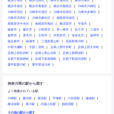
横浜市旭区
横浜市緑区
横浜市瀬谷区
横浜市栄区
横浜市泉区
横浜市青葉区
横浜市都筑区
川崎市川崎区
川崎市幸区
川崎市中原区
川崎市高津区
川崎市多摩区
川崎市宮前区
川崎市麻生区
相模原市緑区
相模原市中央区
相模原市南区
横須賀市
平塚市
鎌倉市
藤沢市
小田原市
茅ヶ崎市
逗子市
三浦市
秦野市
厚木市
大和市
伊勢原市
海老名市
座間市
南足柄市
綾瀬市
三浦郡葉山町
高座郡寒川町
中郡大磯町
中郡二宮町
足柄上郡中井町
足柄上郡大井町
足柄上郡松田町
足柄上郡山北町
足柄上郡開成町
足柄下郡箱根町
足柄下郡真鶴町
足柄下郡湯河原町
愛甲郡愛川町
愛甲郡清川村
神奈川県の駅から探す
よく検索されている駅
川崎駅
藤沢駅
横浜駅
平塚駅
小田原駅
鎌倉駅
横須賀駅
香川駅
武蔵小杉駅
相模原駅
その他の駅から探す