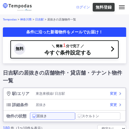
無料登録
はじめての方へ
ログイン
Tempodas
>
神奈川県
>
日吉駅
> 居抜きの店舗物件一覧
Tempodasとは
都道府県や業種から探す
条件に沿った新着物件をメールでお届け！
便利な機能
都道府県から探す
お役立ちコンテンツ
北海道
・
東北
北海道
|
青森県
|
岩手県
|
宮城県
|
秋田県
|
1
＼ 簡単
分で完了 ／
利用イメージ
無料
山形県
|
福島県
|
今すぐ条件設定する
関東
東京都
|
神奈川県
|
埼玉県
|
千葉県
|
栃木県
|
よくあるご質問
茨城県
|
群馬県
|
中部
山梨県
|
長野県
|
石川県
|
新潟県
|
富山県
|
日吉駅の居抜きの店舗物件・貸店舗・テナント物件
お問い合わせ
福井県
|
愛知県
|
岐阜県
|
静岡県
|
近畿
大阪府
|
兵庫県
|
京都府
|
滋賀県
|
奈良県
|
一覧
和歌山県
|
三重県
|
中国
岡山県
|
広島県
|
鳥取県
|
島根県
|
山口県
|
駅/エリア
東急東横線/ 日吉駅
変更
四国
香川県
|
徳島県
|
愛媛県
|
高知県
|
九州
福岡県
|
佐賀県
|
長崎県
|
熊本県
|
大分県
|
詳細条件
居抜き
変更
宮崎県
|
鹿児島県
|
沖縄県
|
物件の状態
居抜き
スケルトン
業種から探す
180
件（1〜10件を表示）
飲食店・飲食業