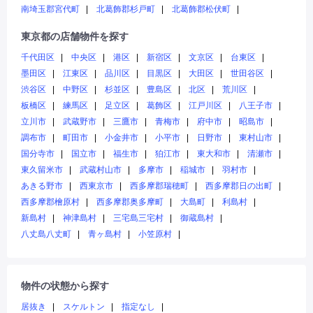
南埼玉郡宮代町
北葛飾郡杉戸町
北葛飾郡松伏町
東京都の店舗物件を探す
千代田区
中央区
港区
新宿区
文京区
台東区
墨田区
江東区
品川区
目黒区
大田区
世田谷区
渋谷区
中野区
杉並区
豊島区
北区
荒川区
板橋区
練馬区
足立区
葛飾区
江戸川区
八王子市
立川市
武蔵野市
三鷹市
青梅市
府中市
昭島市
調布市
町田市
小金井市
小平市
日野市
東村山市
国分寺市
国立市
福生市
狛江市
東大和市
清瀬市
東久留米市
武蔵村山市
多摩市
稲城市
羽村市
あきる野市
西東京市
西多摩郡瑞穂町
西多摩郡日の出町
西多摩郡檜原村
西多摩郡奥多摩町
大島町
利島村
新島村
神津島村
三宅島三宅村
御蔵島村
八丈島八丈町
青ヶ島村
小笠原村
物件の状態から探す
居抜き
スケルトン
指定なし