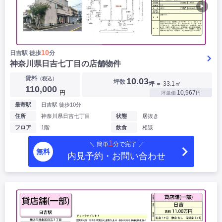
▶
10
日吉駅 徒歩
分
神奈川県日吉七丁目の店舗物件
賃料
（税込）
10.03
坪数
坪
＝ 33.1㎡
110,000
円
10,967
坪単価
円
最寄駅
日吉駅 徒歩10分
住所
神奈川県日吉七丁目
状態
居抜き
フロア
1階
飲食
相談
1
＼ 簡単
分で完了 ／
無料
内見予約・お問い合わせ