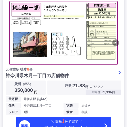
▶
6
元住吉駅 徒歩
分
神奈川県木月一丁目の店舗物件
賃料
（税込）
21.88
坪数
坪
＝ 72.2㎡
350,000
円
15,996
坪単価
円
最寄駅
元住吉駅 徒歩6分
住所
神奈川県木月一丁目
状態
居抜き
フロア
1階
飲食
相談
1
＼ 簡単
分で完了 ／
無料