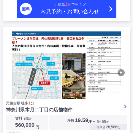
1
＼ 簡単
分で完了 ／
|
|
|
居抜き
スケルトン
指定なし
無料
内見予約・お問い合わせ
▶
1
元住吉駅 徒歩
分
神奈川県木月二丁目の店舗物件
賃料
（税込）
19.59
坪数
坪
＝ 64.65㎡
560,000
円
28,586
坪単価
円