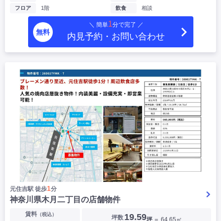
フロア
1階
飲食
相談
1
＼ 簡単
分で完了 ／
無料
内見予約・お問い合わせ
1
元住吉駅 徒歩
分
神奈川県木月二丁目の店舗物件
賃料
（税込）
19.59
坪数
坪
＝ 64.65㎡