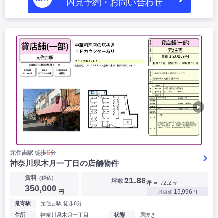
内見予約・お問い合わせ
▶
6
元住吉駅 徒歩
分
神奈川県木月一丁目の店舗物件
賃料
（税込）
21.88
坪数
坪
＝ 72.2㎡
350,000
円
15,996
坪単価
円
最寄駅
元住吉駅 徒歩6分
住所
神奈川県木月一丁目
状態
居抜き