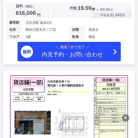
賃料
（税込）
19.59
坪数
坪
＝ 64.65㎡
616,000
円
31,445
坪単価
円
最寄駅
元住吉駅 徒歩1分
住所
神奈川県木月二丁目
状態
居抜き
フロア
1階
飲食
相談
1
＼ 簡単
分で完了 ／
無料
内見予約・お問い合わせ
▶