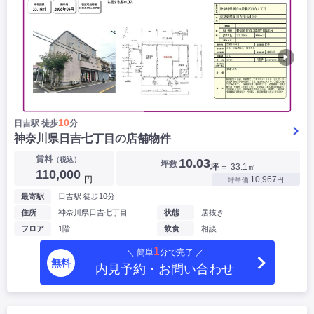
▶
10
日吉駅 徒歩
分
神奈川県日吉七丁目の店舗物件
賃料
（税込）
10.03
坪数
坪
＝ 33.1㎡
110,000
円
10,967
坪単価
円
最寄駅
日吉駅 徒歩10分
住所
神奈川県日吉七丁目
状態
居抜き
フロア
1階
飲食
相談
1
＼ 簡単
分で完了 ／
無料
内見予約・お問い合わせ