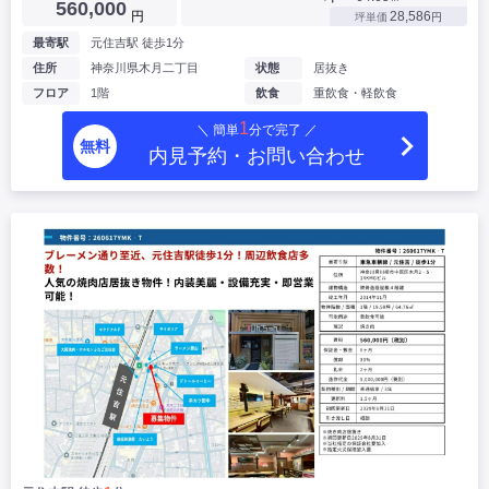
560,000
円
28,586
坪単価
円
最寄駅
元住吉駅 徒歩1分
住所
神奈川県木月二丁目
状態
居抜き
フロア
1階
飲食
重飲食・軽飲食
1
＼ 簡単
分で完了 ／
無料
内見予約・お問い合わせ