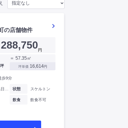
え
町の店舗物件
288,750
円
＝ 57.35㎡
坪
16,614
坪単価
円
徒歩9分
神奈川県日進町
状態
スケルトン
飲食
飲食不可