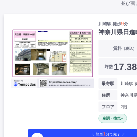
並び替
9
川崎駅 徒歩
分
神奈川県日進
賃料
（税込）
17.38
坪数
最寄駅
川崎駅 
住所
フロア
2階
空調・換気
1
＼ 簡単
分で完了 ／