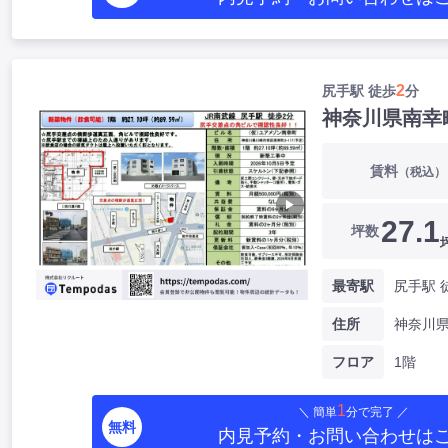
2
尻手駅 徒歩
分
神奈川県南幸
賃料
（税込）
▶
27.1
坪数
最寄駅
尻手駅 
住所
フロア
1階
1
＼ 簡単
分で完了 ／
無料
内見予約・お問い合わせ
は