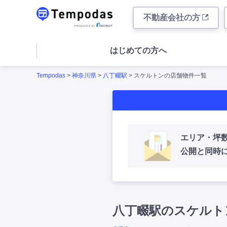
不動産会社の方
はじめての方へ
Tempodas
>
神奈川県
>
八丁畷駅
> スケルトンの店舗物件一覧
エリア・坪
公開と同時
八丁畷駅のスケルト