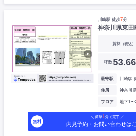
7
川崎駅 徒歩
分
神奈川県東田
賃料
（税込）
▶
53.66
坪数
最寄駅
川崎駅 
住所
フロア
地下1〜
1
＼ 簡単
分で完了 ／
無料
内見予約・お問い合わせ
は