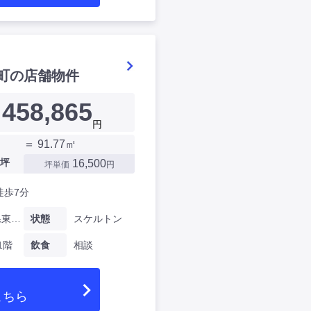
町の店舗物件
458,865
円
＝ 91.77㎡
坪
16,500
坪単価
円
徒歩7分
神奈川県東田町
状態
スケルトン
1階
飲食
相談
こちら