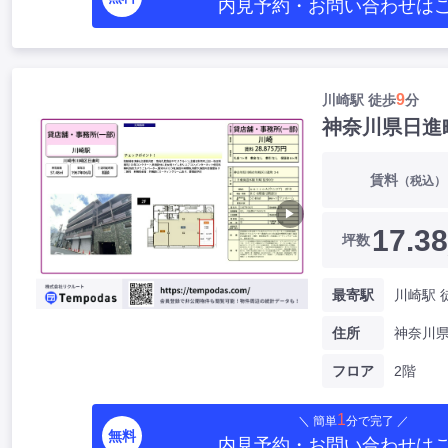
内見予約・お問い合わせ
は
9
川崎駅 徒歩
分
神奈川県日進
賃料
（税込）
▶
17.38
坪数
最寄駅
川崎駅 
住所
フロア
2階
1
＼ 簡単
分で完了 ／
無料
内見予約・お問い合わせ
は