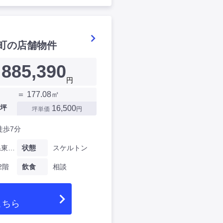
町の店舗物件
885,390
円
＝ 177.08㎡
坪
16,500
坪単価
円
徒歩7分
神奈川県東田町
状態
スケルトン
2階
飲食
相談
こちら