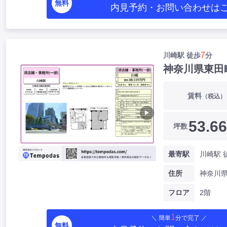
無料
内見予約・お問い合わせ
は
7
川崎駅 徒歩
分
神奈川県東田
賃料
（税込）
▶
53.66
坪数
最寄駅
川崎駅 
住所
フロア
2階
1
＼ 簡単
分で完了 ／
無料