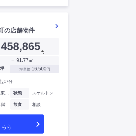
町の店舗物件
458,865
円
＝ 91.77㎡
坪
16,500
坪単価
円
徒歩7分
神奈川県東田町
状態
スケルトン
1階
飲食
相談
こちら