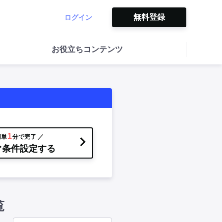
無料登録
ログイン
お役立ちコンテンツ
1
簡単
分で完了 ／
ぐ条件設定する
覧