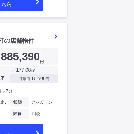
こちら
町の店舗物件
885,390
円
＝ 177.08㎡
坪
16,500
坪単価
円
徒歩7分
神奈川県東田町
状態
スケルトン
飲食
相談