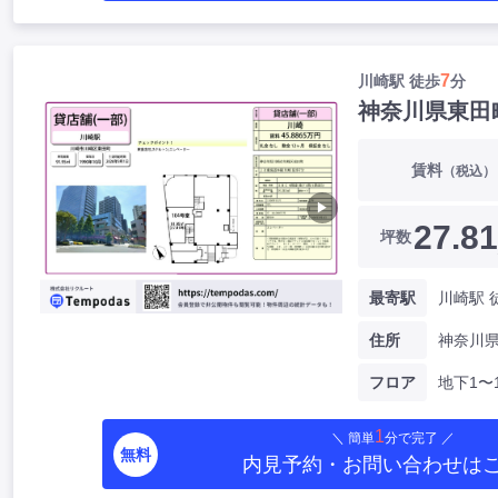
7
川崎駅 徒歩
分
神奈川県東田
賃料
（税込）
▶
27.81
坪数
最寄駅
川崎駅 
住所
フロア
地下1〜
1
＼ 簡単
分で完了 ／
無料
内見予約・お問い合わせ
は