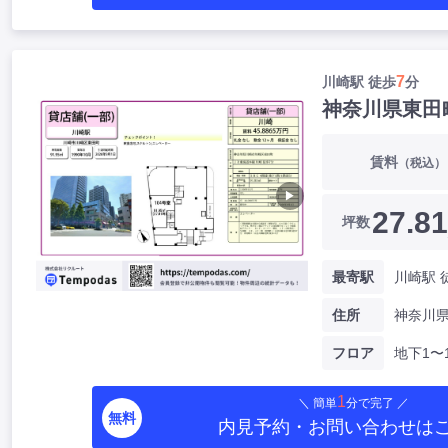
7
川崎駅 徒歩
分
神奈川県東田
賃料
（税込）
▶
27.81
坪数
最寄駅
川崎駅 
住所
フロア
地下1〜
1
＼ 簡単
分で完了 ／
無料
内見予約・お問い合わせ
は