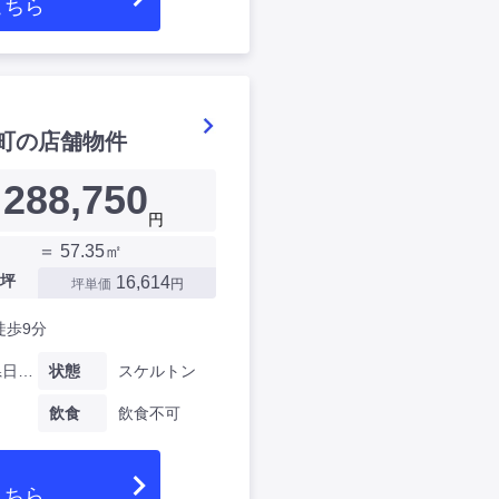
こちら
町の店舗物件
288,750
円
＝ 57.35㎡
坪
16,614
坪単価
円
徒歩9分
神奈川県日進町
状態
スケルトン
飲食
飲食不可
こちら