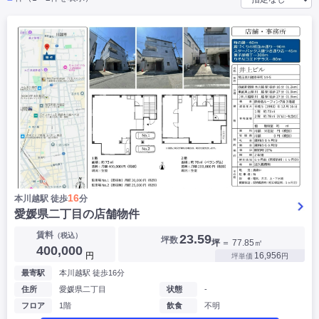
|
|
|
バー
カフェ・喫茶店・軽飲食
居酒屋・ダイニングバー・バル
|
|
ラーメン・中華料理
パン屋・ケーキ屋
|
|
お好み焼き・ステーキ・鉄板焼き
焼肉・韓国料理
|
|
|
洋食・レストラン
テイクアウト・デリバリー
そば・うどん
|
|
|
和食・寿司・小料理屋
カレー・インド料理
焼き鳥
|
|
|
タピオカ
すき焼き・しゃぶしゃぶ
パスタ・イタリア料理
|
|
ファーストフード・屋台
フレンチ・フランス料理
|
|
アジア料理・エスニック
カラオケ・パブ・スナック
サービス・医療
|
|
美容室・理容室
美容サロン(エステ・ネイル・マツエク)
|
|
マッサージ店・整体院
フィットネスジム
|
|
|
病院・クリニック・歯科
スクール・塾
不動産
16
本川越駅 徒歩
分
小売・物販
愛媛県二丁目の店舗物件
|
|
|
アパレル・古着屋
コンビニ
花屋
賃料
（税込）
23.59
坪数
坪
＝ 77.85㎡
その他
400,000
円
16,956
坪単価
円
|
|
|
オフィス・事務所
コインランドリー
ネットカフェ・漫画喫茶
最寄駅
本川越駅 徒歩16分
|
スタジオ・ホール
住所
愛媛県二丁目
状態
-
フロア
1階
飲食
不明
こだわり条件から探す