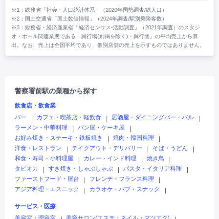
※1：総務省「社会・人口統計体系」（2020年国勢調査/総人口）
※2：国土交通省「国土数値情報」（2024年調査/駅別乗降客数）
※3：総務省・経済産業省「経済センサス‐活動調査」（2021年調査）のスタジ
オ・ホール関連業態である「興行場(別掲を除く)・興行団」の平均売上から算
出。なお、売上は全国平均であり、個別店舗の売上を示すものではありません。
警察署前駅の業種から探す
飲食店・飲食業
バー
カフェ・喫茶店・軽飲食
居酒屋・ダイニングバー・バル
|
|
|
ラーメン・中華料理
パン屋・ケーキ屋
|
|
お好み焼き・ステーキ・鉄板焼き
焼肉・韓国料理
|
|
洋食・レストラン
テイクアウト・デリバリー
そば・うどん
|
|
|
和食・寿司・小料理屋
カレー・インド料理
焼き鳥
|
|
|
タピオカ
すき焼き・しゃぶしゃぶ
パスタ・イタリア料理
|
|
|
ファーストフード・屋台
フレンチ・フランス料理
|
|
アジア料理・エスニック
カラオケ・パブ・スナック
|
|
サービス・医療
美容室・理容室
美容サロン(エステ・ネイル・マツエク)