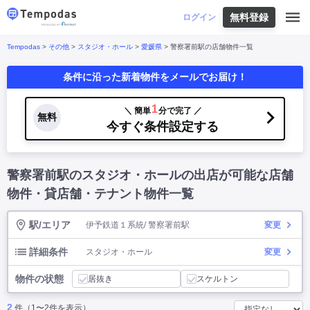
無料登録
はじめての方へ
ログイン
Tempodas
>
その他
>
スタジオ・ホール
>
愛媛県
> 警察署前駅の店舗物件一覧
Tempodasとは
都道府県や業種から探す
条件に沿った新着物件をメールでお届け！
便利な機能
都道府県から探す
お役立ちコンテンツ
北海道
・
東北
北海道
|
青森県
|
岩手県
|
宮城県
|
秋田県
|
1
＼ 簡単
分で完了 ／
利用イメージ
無料
山形県
|
福島県
|
今すぐ条件設定する
関東
東京都
|
神奈川県
|
埼玉県
|
千葉県
|
栃木県
|
よくあるご質問
茨城県
|
群馬県
|
中部
山梨県
|
長野県
|
石川県
|
新潟県
|
富山県
|
警察署前駅のスタジオ・ホールの出店が可能な店舗
お問い合わせ
福井県
|
愛知県
|
岐阜県
|
静岡県
|
近畿
大阪府
|
兵庫県
|
京都府
|
滋賀県
|
奈良県
|
物件・貸店舗・テナント物件一覧
和歌山県
|
三重県
|
中国
岡山県
|
広島県
|
鳥取県
|
島根県
|
山口県
|
駅/エリア
伊予鉄道１系統/ 警察署前駅
変更
四国
香川県
|
徳島県
|
愛媛県
|
高知県
|
九州
福岡県
|
佐賀県
|
長崎県
|
熊本県
|
大分県
|
詳細条件
スタジオ・ホール
変更
宮崎県
|
鹿児島県
|
沖縄県
|
物件の状態
居抜き
スケルトン
業種から探す
2
件（1〜2件を表示）
飲食店・飲食業