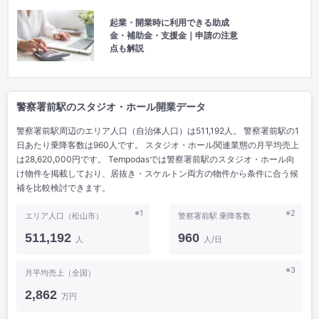
起業・開業時に利用できる助成
金・補助金・支援金｜申請の注意
点も解説
警察署前駅のスタジオ・ホール開業データ
警察署前駅周辺のエリア人口（自治体人口）は511,192人。 警察署前駅の1
日あたり乗降客数は960人です。 スタジオ・ホール関連業態の月平均売上
は28,620,000円です。 Tempodasでは警察署前駅のスタジオ・ホール向
け物件を掲載しており、居抜き・スケルトン両方の物件から条件に合う候
補を比較検討できます。
※1
※2
エリア人口（松山市）
警察署前駅 乗降客数
511,192
960
人
人/日
※3
月平均売上（全国）
2,862
万円