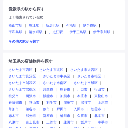
愛媛県の駅から探す
よく検索されている駅
松山市駅
堀江駅
新居浜駅
今治駅
伊予市駅
宇和島駅
清水町駅
川之江駅
伊予三島駅
伊予寒川駅
その他の駅から探す
埼玉県の店舗物件を探す
さいたま市西区
さいたま市北区
さいたま市大宮区
さいたま市見沼区
さいたま市中央区
さいたま市桜区
さいたま市浦和区
さいたま市南区
さいたま市緑区
さいたま市岩槻区
川越市
熊谷市
川口市
行田市
秩父市
所沢市
飯能市
加須市
本庄市
東松山市
春日部市
狭山市
羽生市
鴻巣市
深谷市
上尾市
草加市
越谷市
蕨市
戸田市
入間市
朝霞市
志木市
和光市
新座市
桶川市
久喜市
北本市
八潮市
富士見市
三郷市
蓮田市
坂戸市
幸手市