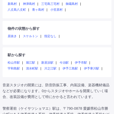
新島村
神津島村
三宅島三宅村
御蔵島村
八丈島八丈町
青ヶ島村
小笠原村
物件の状態から探す
居抜き
スケルトン
指定なし
駅から探す
松山市駅
堀江駅
新居浜駅
今治駅
伊予市駅
宇和島駅
清水町駅
川之江駅
伊予三島駅
伊予寒川駅
音楽スタジオの開業には、防音防振工事、内装設備、楽器機材備品
などが必要になります。0からスタジオやホールを開業していく場
合、改装設備が費用として特にかかると言われています。

警察署前（ケイサツショマエ）駅は、〒790-0878 愛媛県松山市勝