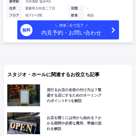
最寄駅
大街道駅 徒歩4分
住所
愛媛県大街道二丁目
状態
-
フロア
地下1〜2階
飲食
相談
1
＼ 簡単
分で完了 ／
無料
内見予約・お問い合わせ
スタジオ・ホールに関連するお役立ち記事
流行るお店の名前の付け方は？繁
盛する店にするためのネーミング
のポイント6つを解説
お店を開くには何から始める？か
かる期間や必要な費用、準備の流
れを解説