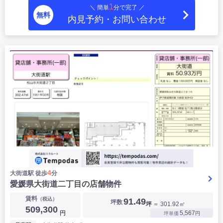
1
＼ 簡単
分で完了 ／
|
|
|
居抜き
スケルトン
指定なし
無料
内見予約・お問い合わせ
4
大街道駅 徒歩
分
愛媛県大街道二丁目の店舗物件
賃料
（税込）
91.49
坪数
坪
＝ 301.92㎡
509,300
円
5,567
坪単価
円