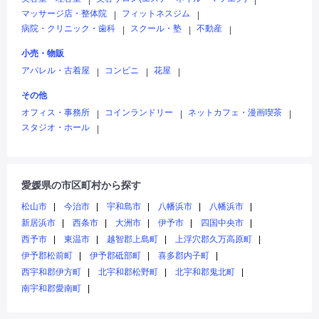
|
|
マッサージ店・整体院
フィットネスジム
|
|
病院・クリニック・歯科
スクール・塾
不動産
|
|
|
小売・物販
アパレル・古着屋
コンビニ
花屋
|
|
|
その他
オフィス・事務所
コインランドリー
ネットカフェ・漫画喫茶
|
|
|
スタジオ・ホール
|
愛媛県の市区町村から探す
松山市
今治市
宇和島市
八幡浜市
八幡浜市
新居浜市
西条市
大洲市
伊予市
四国中央市
西予市
東温市
越智郡上島町
上浮穴郡久万高原町
伊予郡松前町
伊予郡砥部町
喜多郡内子町
西宇和郡伊方町
北宇和郡松野町
北宇和郡鬼北町
南宇和郡愛南町