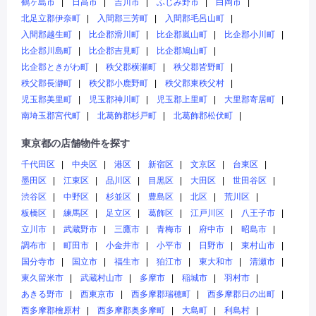
鶴ヶ島市
日高市
吉川市
ふじみ野市
白岡市
北足立郡伊奈町
入間郡三芳町
入間郡毛呂山町
入間郡越生町
比企郡滑川町
比企郡嵐山町
比企郡小川町
比企郡川島町
比企郡吉見町
比企郡鳩山町
比企郡ときがわ町
秩父郡横瀬町
秩父郡皆野町
秩父郡長瀞町
秩父郡小鹿野町
秩父郡東秩父村
児玉郡美里町
児玉郡神川町
児玉郡上里町
大里郡寄居町
南埼玉郡宮代町
北葛飾郡杉戸町
北葛飾郡松伏町
東京都の店舗物件を探す
千代田区
中央区
港区
新宿区
文京区
台東区
墨田区
江東区
品川区
目黒区
大田区
世田谷区
渋谷区
中野区
杉並区
豊島区
北区
荒川区
板橋区
練馬区
足立区
葛飾区
江戸川区
八王子市
立川市
武蔵野市
三鷹市
青梅市
府中市
昭島市
調布市
町田市
小金井市
小平市
日野市
東村山市
国分寺市
国立市
福生市
狛江市
東大和市
清瀬市
東久留米市
武蔵村山市
多摩市
稲城市
羽村市
あきる野市
西東京市
西多摩郡瑞穂町
西多摩郡日の出町
西多摩郡檜原村
西多摩郡奥多摩町
大島町
利島村