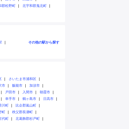
和郡松野町
北宇和郡鬼北町
駅
その他の駅から探す
区
さいたま市浦和区
沢市
飯能市
加須市
戸田市
入間市
朝霞市
幸手市
鶴ヶ島市
日高市
滑川町
比企郡嵐山町
野町
秩父郡長瀞町
宮代町
北葛飾郡杉戸町