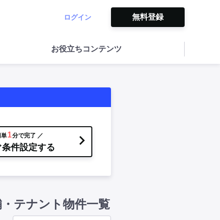
無料登録
ログイン
お役立ちコンテンツ
1
簡単
分で完了 ／
ぐ条件設定する
舗・テナント物件一覧