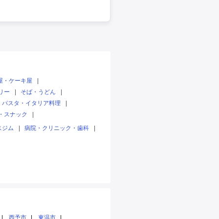
屋・ケーキ屋
|
リー
|
そば・うどん
|
パスタ・イタリア料理
|
・スナック
|
スジム
|
病院・クリニック・歯科
|
西予市
東温市