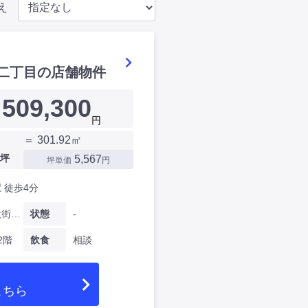
え
二丁目の店舗物件
509,300
円
＝ 301.92㎡
坪
5,567
坪単価
円
 徒歩4分
愛媛県大街道二丁目
状態
-
2階
飲食
相談
こちら