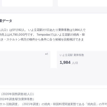
業データ
）は511,192人。 いよ立花駅の1日あたり乗降客数は1,984人で
上は4,790,000円です。 Tempodasではいよ立花駅の焼肉・韓
抜き・スケルトン両方の物件から条件に合う候補を比較検討できま
※1
いよ立花駅 乗降客数
1,984
人/日
2020年国勢調査/総人口）
024年調査/駅別乗降客数）
サス‐活動調査」（2021年調査）の焼肉・韓国料理関連業態である「焼肉店」の平