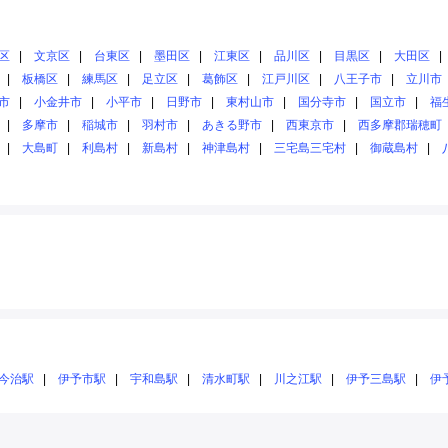
区
文京区
台東区
墨田区
江東区
品川区
目黒区
大田区
板橋区
練馬区
足立区
葛飾区
江戸川区
八王子市
立川市
市
小金井市
小平市
日野市
東村山市
国分寺市
国立市
福
多摩市
稲城市
羽村市
あきる野市
西東京市
西多摩郡瑞穂町
大島町
利島村
新島村
神津島村
三宅島三宅村
御蔵島村
今治駅
伊予市駅
宇和島駅
清水町駅
川之江駅
伊予三島駅
伊