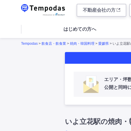
不動産会社の方
はじめての方へ
Tempodas
>
飲食店・飲食業
>
焼肉・韓国料理
>
愛媛県
> いよ立花
エリア・坪
公開と同時
いよ立花駅の焼肉・