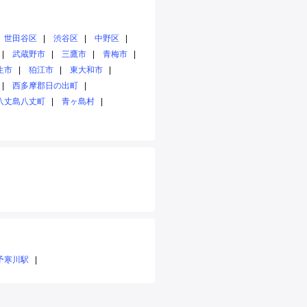
世田谷区
渋谷区
中野区
武蔵野市
三鷹市
青梅市
生市
狛江市
東大和市
西多摩郡日の出町
八丈島八丈町
青ヶ島村
予寒川駅