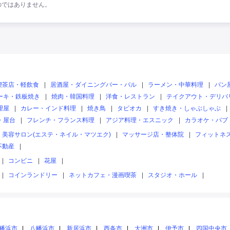
のではありません。
喫茶店・軽飲食
|
居酒屋・ダイニングバー・バル
|
ラーメン・中華料理
|
パン
ーキ・鉄板焼き
|
焼肉・韓国料理
|
洋食・レストラン
|
テイクアウト・デリバ
理屋
|
カレー・インド料理
|
焼き鳥
|
タピオカ
|
すき焼き・しゃぶしゃぶ
|
・屋台
|
フレンチ・フランス料理
|
アジア料理・エスニック
|
カラオケ・パブ
美容サロン(エステ・ネイル・マツエク)
|
マッサージ店・整体院
|
フィットネ
不動産
|
|
コンビニ
|
花屋
|
|
コインランドリー
|
ネットカフェ・漫画喫茶
|
スタジオ・ホール
|
幡浜市
八幡浜市
新居浜市
西条市
大洲市
伊予市
四国中央市