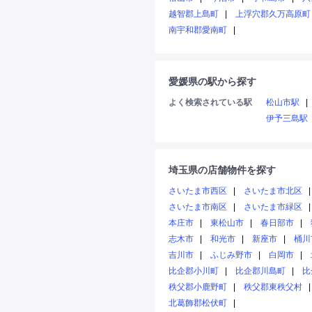
越智郡上島町
上浮穴郡久万高原町
南宇和郡愛南町
愛媛県の駅から探す
よく検索されている駅
松山市駅
伊予三島駅
埼玉県の店舗物件を探す
さいたま市西区
さいたま市北区
さいたま市南区
さいたま市緑区
本庄市
東松山市
春日部市
志木市
和光市
新座市
桶川
吉川市
ふじみ野市
白岡市
比企郡小川町
比企郡川島町
比
秩父郡小鹿野町
秩父郡東秩父村
北葛飾郡松伏町