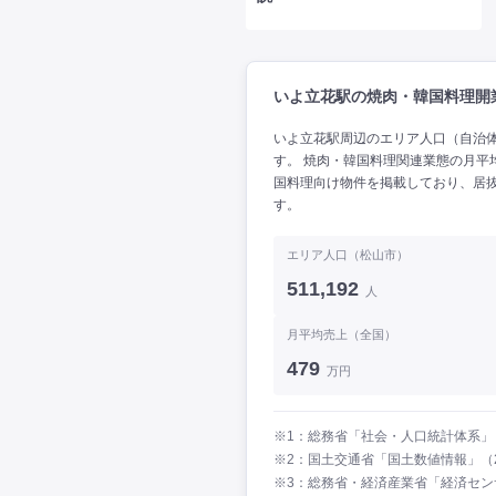
いよ立花駅の焼肉・韓国料理開
いよ立花駅周辺のエリア人口（自治体人口
す。 焼肉・韓国料理関連業態の月平均売
国料理向け物件を掲載しており、居
す。
エリア人口（松山市）
511,192
人
月平均売上（全国）
479
万円
※1：総務省「社会・人口統計体系」（
※2：国土交通省「国土数値情報」（2
※3：総務省・経済産業省「経済セン