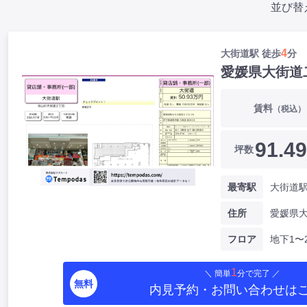
並び替
4
大街道駅 徒歩
分
愛媛県大街道
賃料
（税込）
91.49
坪数
最寄駅
大街道駅
住所
フロア
地下1〜
1
＼ 簡単
分で完了 ／
無料
内見予約・お問い合わせ
は