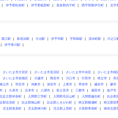
伊予郡松前町
伊予郡砥部町
喜多郡内子町
西宇和郡伊方町
北宇
堀江駅
新居浜駅
今治駅
伊予市駅
宇和島駅
清水町駅
川之江
伊予寒川駅
さいたま市大宮区
さいたま市見沼区
さいたま市中央区
さいたま市桜
さいたま市岩槻区
川越市
熊谷市
川口市
行田市
秩父市
所
狭山市
羽生市
鴻巣市
深谷市
上尾市
草加市
越谷市
蕨市
市
久喜市
北本市
八潮市
富士見市
三郷市
蓮田市
坂戸市
北足立郡伊奈町
入間郡三芳町
入間郡毛呂山町
入間郡越生町
比企郡
企郡吉見町
比企郡鳩山町
比企郡ときがわ町
秩父郡横瀬町
秩父郡皆
児玉郡美里町
児玉郡神川町
児玉郡上里町
大里郡寄居町
南埼玉郡