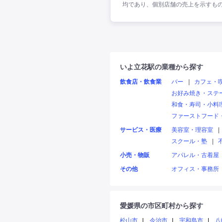
均であり、個別店舗の売上を示すも
いよ立花駅の業種から探す
飲食店・飲食業
バー
|
カフェ・
お好み焼き・ステ
和食・寿司・小料
ファーストフード
サービス・医療
美容室・理容室
|
スクール・塾
|
小売・物販
アパレル・古着屋
その他
オフィス・事務所
愛媛県の市区町村から探す
松山市
今治市
宇和島市
八