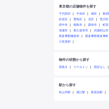
東京都の店舗物件を探す
千代田区
中央区
港区
新宿
杉並区
豊島区
北区
荒川区
府中市
昭島市
調布市
町田
清瀬市
東久留米市
武蔵村山市
西多摩郡檜原村
西多摩郡奥多摩町
小笠原村
物件の状態から探す
居抜き
スケルトン
指定なし
駅から探す
松山市駅
堀江駅
新居浜駅