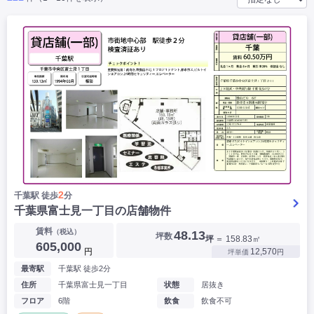
|
|
|
バー
カフェ・喫茶店・軽飲食
居酒屋・ダイニングバー・バル
|
|
ラーメン・中華料理
パン屋・ケーキ屋
|
|
お好み焼き・ステーキ・鉄板焼き
焼肉・韓国料理
|
|
|
洋食・レストラン
テイクアウト・デリバリー
そば・うどん
|
|
|
和食・寿司・小料理屋
カレー・インド料理
焼き鳥
|
|
|
タピオカ
すき焼き・しゃぶしゃぶ
パスタ・イタリア料理
|
|
ファーストフード・屋台
フレンチ・フランス料理
|
|
アジア料理・エスニック
カラオケ・パブ・スナック
サービス・医療
|
|
美容室・理容室
美容サロン(エステ・ネイル・マツエク)
|
|
マッサージ店・整体院
フィットネスジム
|
|
|
病院・クリニック・歯科
スクール・塾
不動産
2
千葉駅 徒歩
分
小売・物販
千葉県富士見一丁目の店舗物件
|
|
|
アパレル・古着屋
コンビニ
花屋
賃料
（税込）
48.13
坪数
坪
＝ 158.83㎡
その他
605,000
円
12,570
坪単価
円
|
|
|
オフィス・事務所
コインランドリー
ネットカフェ・漫画喫茶
最寄駅
千葉駅 徒歩2分
|
スタジオ・ホール
住所
千葉県富士見一丁目
状態
居抜き
フロア
6階
飲食
飲食不可
こだわり条件から探す