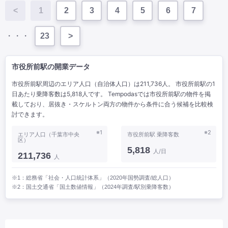
<
1
2
3
4
5
6
7
・・・
23
>
市役所前駅の開業データ
市役所前駅周辺のエリア人口（自治体人口）は211,736人。 市役所前駅の1
日あたり乗降客数は5,818人です。 Tempodasでは市役所前駅の物件を掲
載しており、居抜き・スケルトン両方の物件から条件に合う候補を比較検
討できます。
※1
※2
エリア人口（千葉市中央
市役所前駅 乗降客数
区）
5,818
人/日
211,736
人
※1：総務省「社会・人口統計体系」（2020年国勢調査/総人口）
※2：国土交通省「国土数値情報」（2024年調査/駅別乗降客数）