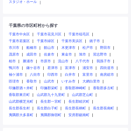
スタジオ・ホール
|
千葉県の市区町村から探す
千葉市中央区
千葉市花見川区
千葉市稲毛区
千葉市若葉区
千葉市緑区
千葉市美浜区
銚子市
市川市
船橋市
館山市
木更津市
松戸市
野田市
茂原市
成田市
佐倉市
東金市
旭市
習志野市
柏市
勝浦市
市原市
流山市
八千代市
我孫子市
鴨川市
鎌ケ谷市
君津市
富津市
浦安市
四街道市
袖ケ浦市
八街市
印西市
白井市
富里市
南房総市
匝瑳市
香取市
山武市
いすみ市
大網白里市
印旛郡酒々井町
印旛郡栄町
香取郡神崎町
香取郡多古町
香取郡東庄町
山武郡九十九里町
山武郡芝山町
山武郡横芝光町
長生郡一宮町
長生郡睦沢町
長生郡長生村
長生郡白子町
長生郡長柄町
長生郡長南町
夷隅郡大多喜町
夷隅郡御宿町
安房郡鋸南町