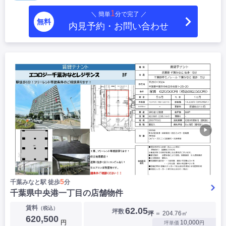
1
＼ 簡単
分で完了 ／
無料
内見予約・お問い合わせ
▶
5
千葉みなと駅 徒歩
分
千葉県中央港一丁目の店舗物件
賃料
（税込）
62.05
坪数
坪
＝ 204.76㎡
620,500
円
10,000
坪単価
円