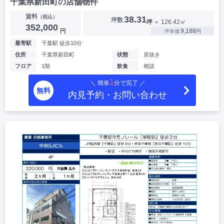
千葉県新田町の店舗物件
賃料
（税込）
38.31
坪数
坪
＝ 126.42㎡
352,000
円
9,188
坪単価
円
最寄駅
千葉駅 徒歩10分
住所
千葉県新田町
状態
居抜き
フロア
1階
飲食
相談
1
＼ 簡単
分で完了 ／
無料
内見予約・お問い合わせ