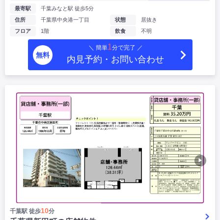
最寄駅
千葉みなと駅 徒歩5分
住所
千葉県中央港一丁目
状態
居抜き
フロア
1階
飲食
不明
1
＼ 簡単
分で完了 ／
無料
内見予約・お問い合わせ
▶
10
千葉駅 徒歩
分