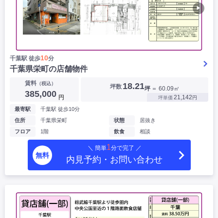
▶
10
千葉駅 徒歩
分
千葉県栄町の店舗物件
賃料
（税込）
18.21
坪数
坪
＝ 60.09㎡
385,000
円
21,142
坪単価
円
最寄駅
千葉駅 徒歩10分
住所
千葉県栄町
状態
居抜き
フロア
1階
飲食
相談
1
＼ 簡単
分で完了 ／
無料
内見予約・お問い合わせ