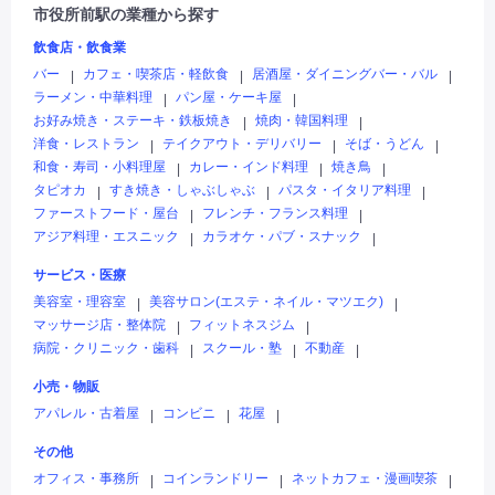
市役所前駅の業種から探す
飲食店・飲食業
バー
カフェ・喫茶店・軽飲食
居酒屋・ダイニングバー・バル
|
|
|
ラーメン・中華料理
パン屋・ケーキ屋
|
|
お好み焼き・ステーキ・鉄板焼き
焼肉・韓国料理
|
|
洋食・レストラン
テイクアウト・デリバリー
そば・うどん
|
|
|
和食・寿司・小料理屋
カレー・インド料理
焼き鳥
|
|
|
タピオカ
すき焼き・しゃぶしゃぶ
パスタ・イタリア料理
|
|
|
ファーストフード・屋台
フレンチ・フランス料理
|
|
アジア料理・エスニック
カラオケ・パブ・スナック
|
|
サービス・医療
美容室・理容室
美容サロン(エステ・ネイル・マツエク)
|
|
マッサージ店・整体院
フィットネスジム
|
|
病院・クリニック・歯科
スクール・塾
不動産
|
|
|
小売・物販
アパレル・古着屋
コンビニ
花屋
|
|
|
その他
オフィス・事務所
コインランドリー
ネットカフェ・漫画喫茶
|
|
|