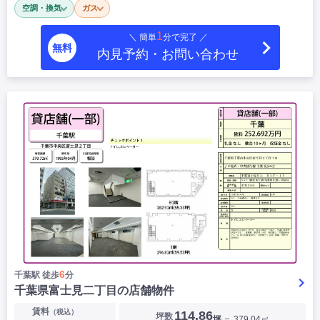
空調・換気
ガス
|
|
|
居抜き
スケルトン
指定なし
1
＼ 簡単
分で完了 ／
無料
内見予約・お問い合わせ
6
千葉駅 徒歩
分
千葉県富士見二丁目の店舗物件
賃料
（税込）
114.86
坪数
坪
＝ 379.04㎡