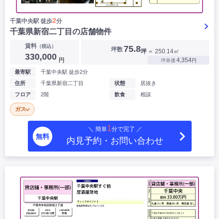
2
千葉中央駅 徒歩
分
千葉県新宿二丁目の店舗物件
賃料
（税込）
75.8
坪数
坪
＝ 250.14㎡
330,000
円
4,354
坪単価
円
最寄駅
千葉中央駅 徒歩2分
住所
千葉県新宿二丁目
状態
居抜き
フロア
2階
飲食
相談
ガス
1
＼ 簡単
分で完了 ／
無料
内見予約・お問い合わせ