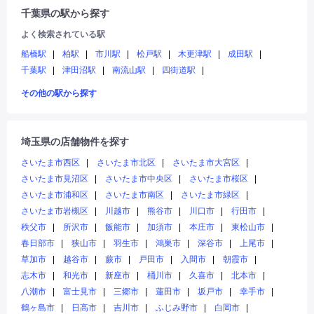
千葉県の駅から探す
よく検索されている駅
船橋駅
柏駅
市川駅
松戸駅
木更津駅
成田駅
千葉駅
津田沼駅
南流山駅
四街道駅
その他の駅から探す
埼玉県の店舗物件を探す
さいたま市西区
さいたま市北区
さいたま市大宮区
さいたま市見沼区
さいたま市中央区
さいたま市桜区
さいたま市浦和区
さいたま市南区
さいたま市緑区
さいたま市岩槻区
川越市
熊谷市
川口市
行田市
秩父市
所沢市
飯能市
加須市
本庄市
東松山市
春日部市
狭山市
羽生市
鴻巣市
深谷市
上尾市
草加市
越谷市
蕨市
戸田市
入間市
朝霞市
志木市
和光市
新座市
桶川市
久喜市
北本市
八潮市
富士見市
三郷市
蓮田市
坂戸市
幸手市
鶴ヶ島市
日高市
吉川市
ふじみ野市
白岡市