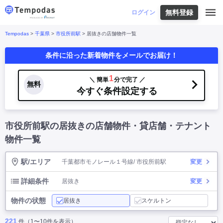
無料登録
はじめての方へ
ログイン
Tempodas
>
千葉県
>
市役所前駅
> 居抜きの店舗物件一覧
Tempodasとは
都道府県や業種から探す
条件に沿った新着物件をメールでお届け！
便利な機能
都道府県から探す
お役立ちコンテンツ
北海道
・
東北
北海道
|
青森県
|
岩手県
|
宮城県
|
秋田県
|
1
＼ 簡単
分で完了 ／
利用イメージ
無料
山形県
|
福島県
|
今すぐ条件設定する
関東
東京都
|
神奈川県
|
埼玉県
|
千葉県
|
栃木県
|
よくあるご質問
茨城県
|
群馬県
|
中部
山梨県
|
長野県
|
石川県
|
新潟県
|
富山県
|
市役所前駅の居抜きの店舗物件・貸店舗・テナント
お問い合わせ
福井県
|
愛知県
|
岐阜県
|
静岡県
|
近畿
大阪府
|
兵庫県
|
京都府
|
滋賀県
|
奈良県
|
物件一覧
和歌山県
|
三重県
|
中国
岡山県
|
広島県
|
鳥取県
|
島根県
|
山口県
|
駅/エリア
千葉都市モノレール１号線/ 市役所前駅
変更
四国
香川県
|
徳島県
|
愛媛県
|
高知県
|
九州
福岡県
|
佐賀県
|
長崎県
|
熊本県
|
大分県
|
詳細条件
居抜き
変更
宮崎県
|
鹿児島県
|
沖縄県
|
物件の状態
居抜き
スケルトン
業種から探す
221
件（1〜10件を表示）
飲食店・飲食業