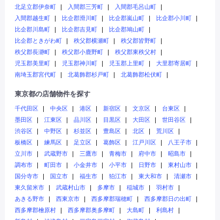
北足立郡伊奈町
入間郡三芳町
入間郡毛呂山町
入間郡越生町
比企郡滑川町
比企郡嵐山町
比企郡小川町
比企郡川島町
比企郡吉見町
比企郡鳩山町
比企郡ときがわ町
秩父郡横瀬町
秩父郡皆野町
秩父郡長瀞町
秩父郡小鹿野町
秩父郡東秩父村
児玉郡美里町
児玉郡神川町
児玉郡上里町
大里郡寄居町
南埼玉郡宮代町
北葛飾郡杉戸町
北葛飾郡松伏町
東京都の店舗物件を探す
千代田区
中央区
港区
新宿区
文京区
台東区
墨田区
江東区
品川区
目黒区
大田区
世田谷区
渋谷区
中野区
杉並区
豊島区
北区
荒川区
板橋区
練馬区
足立区
葛飾区
江戸川区
八王子市
立川市
武蔵野市
三鷹市
青梅市
府中市
昭島市
調布市
町田市
小金井市
小平市
日野市
東村山市
国分寺市
国立市
福生市
狛江市
東大和市
清瀬市
東久留米市
武蔵村山市
多摩市
稲城市
羽村市
あきる野市
西東京市
西多摩郡瑞穂町
西多摩郡日の出町
西多摩郡檜原村
西多摩郡奥多摩町
大島町
利島村