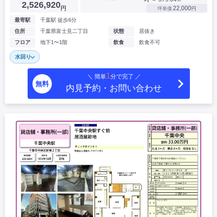
2,526,920
円
22,000
坪単価
円
最寄駅
千葉駅 徒歩6分
住所
千葉県富士見二丁目
状態
居抜き
フロア
地下1〜1階
飲食
飲食不可
水回り
1
＼ 簡単
分で完了 ／
無料
内見予約・お問い合わせ