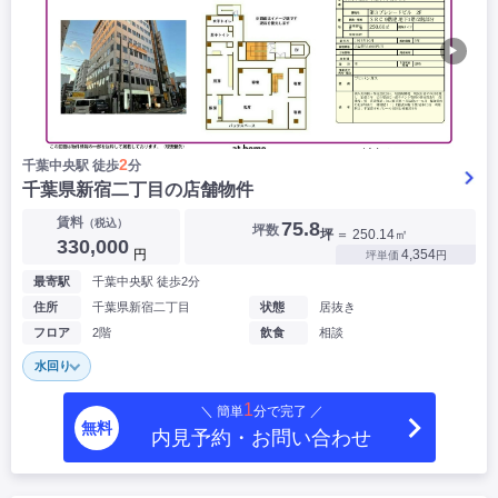
▶
2
千葉中央駅 徒歩
分
千葉県新宿二丁目の店舗物件
賃料
（税込）
75.8
坪数
坪
＝ 250.14㎡
330,000
円
4,354
坪単価
円
最寄駅
千葉中央駅 徒歩2分
住所
千葉県新宿二丁目
状態
居抜き
フロア
2階
飲食
相談
水回り
1
＼ 簡単
分で完了 ／
無料
内見予約・お問い合わせ