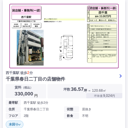
2
西千葉駅 徒歩
分
千葉県春日二丁目の店舗物件
賃料
（税込）
36.57
坪数
坪
＝ 120.68㎡
330,000
円
9,024
坪単価
円
最寄駅
西千葉駅 徒歩2分
住所
千葉県春日二丁目
状態
居抜き
フロア
2階
飲食
不明
水回り