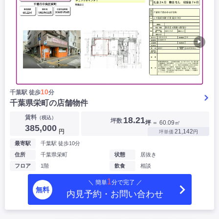
▶
10
千葉駅 徒歩
分
千葉県栄町の店舗物件
賃料
（税込）
18.21
坪数
坪
＝ 60.09㎡
385,000
円
21,142
坪単価
円
最寄駅
千葉駅 徒歩10分
住所
千葉県栄町
状態
居抜き
フロア
1階
飲食
相談
1
＼ 簡単
分で完了 ／
無料
内見予約・お問い合わせ