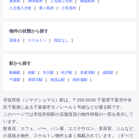
新島村
神津島村
三宅島三宅村
御蔵島村
八丈島八丈町
青ヶ島村
小笠原村
物件の状態から探す
居抜き
スケルトン
指定なし
駅から探す
船橋駅
柏駅
市川駅
松戸駅
木更津駅
成田駅
千葉駅
津田沼駅
南流山駅
四街道駅
市役所前（シヤクショマエ）駅は、〒260-0026 千葉県千葉市中央
区千葉港にある千葉都市モノレール１号線などが通る駅です。

このページでは市役所前駅の店舗賃貸の物件情報の一部を表示して
います。

飲食店、カフェ、バー、パン屋、エステサロン、美容室、ジムなど
の居抜き物件、スケルトン物件も多く掲載されています。（すべて