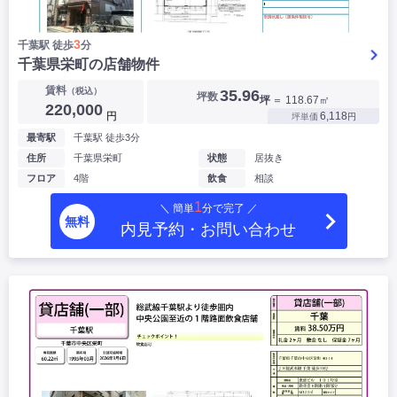
3
千葉駅 徒歩
分
▶
千葉県栄町の店舗物件
賃料
（税込）
35.96
坪数
坪
＝ 118.67㎡
220,000
円
6,118
坪単価
円
最寄駅
千葉駅 徒歩3分
住所
千葉県栄町
状態
居抜き
フロア
4階
飲食
相談
1
＼ 簡単
分で完了 ／
無料
内見予約・お問い合わせ