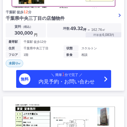
12
千葉駅 徒歩
分
千葉県中央三丁目の店舗物件
賃料
（税込）
49.32
坪数
坪
＝ 162.76㎡
300,000
円
6,083
坪単価
円
最寄駅
千葉駅 徒歩12分
住所
千葉県中央三丁目
状態
スケルトン
フロア
1階
飲食
相談
水回り
1
＼ 簡単
分で完了 ／
無料
内見予約・お問い合わせ