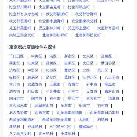
入間郡越生町
比企郡滑川町
比企郡嵐山町
比企郡小川町
比企郡川島町
比企郡吉見町
比企郡鳩山町
比企郡ときがわ町
秩父郡横瀬町
秩父郡皆野町
秩父郡長瀞町
秩父郡小鹿野町
秩父郡東秩父村
児玉郡美里町
児玉郡神川町
児玉郡上里町
大里郡寄居町
南埼玉郡宮代町
北葛飾郡杉戸町
北葛飾郡松伏町
東京都の店舗物件を探す
千代田区
中央区
港区
新宿区
文京区
台東区
墨田区
江東区
品川区
目黒区
大田区
世田谷区
渋谷区
中野区
杉並区
豊島区
北区
荒川区
板橋区
練馬区
足立区
葛飾区
江戸川区
八王子市
立川市
武蔵野市
三鷹市
青梅市
府中市
昭島市
調布市
町田市
小金井市
小平市
日野市
東村山市
国分寺市
国立市
福生市
狛江市
東大和市
清瀬市
東久留米市
武蔵村山市
多摩市
稲城市
羽村市
あきる野市
西東京市
西多摩郡瑞穂町
西多摩郡日の出町
西多摩郡檜原村
西多摩郡奥多摩町
大島町
利島村
新島村
神津島村
三宅島三宅村
御蔵島村
八丈島八丈町
青ヶ島村
小笠原村