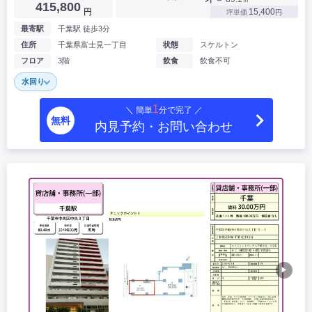
415,800
円
15,400
坪単価
円
最寄駅
千葉駅 徒歩3分
住所
千葉県富士見一丁目
状態
スケルトン
フロア
3階
飲食
飲食不可
水回り
1
＼ 簡単
分で完了 ／
無料
内見予約・お問い合わせ
▶