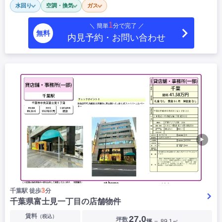
水回り
空調・換気
ガス
|
|
|
居抜き
スケルトン
指定なし
1
＼ 簡単
分で完了 ／
無料
内見予約・お問い合わせ
▶
3
千葉駅 徒歩
分
千葉県富士見一丁目の店舗物件
賃料
（税込）
27.0
坪数
坪
＝ 89.1㎡