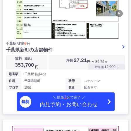
▶
6
千葉駅 徒歩
分
千葉県新町の店舗物件
賃料
（税込）
27.21
坪数
坪
＝ 89.79㎡
353,700
円
12,999
坪単価
円
最寄駅
千葉駅 徒歩6分
住所
千葉県新町
状態
スケルトン
フロア
10階
飲食
飲食不可
1
＼ 簡単
分で完了 ／
無料
内見予約・お問い合わせ