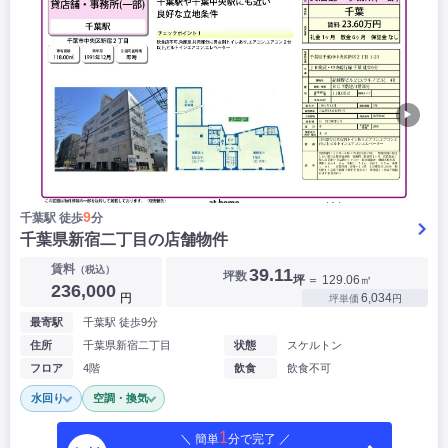
▶
9
千葉駅 徒歩
分
千葉県新宿二丁目の店舗物件
賃料
（税込）
39.11
坪数
坪
＝ 129.06㎡
236,000
円
6,034
坪単価
円
最寄駅
千葉駅 徒歩9分
住所
千葉県新宿二丁目
状態
スケルトン
フロア
4階
飲食
飲食不可
水回り
空調・換気
1
＼ 簡単
分で完了 ／