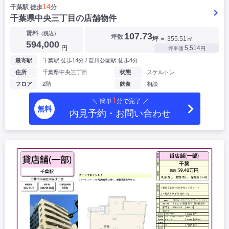
14
千葉駅 徒歩
分
千葉県中央三丁目の店舗物件
賃料
（税込）
107.73
坪数
坪
＝ 355.51㎡
594,000
円
5,514
坪単価
円
最寄駅
千葉駅 徒歩14分 / 葭川公園駅 徒歩4分
住所
千葉県中央三丁目
状態
スケルトン
フロア
2階
飲食
相談
1
＼ 簡単
分で完了 ／
無料
内見予約・お問い合わせ