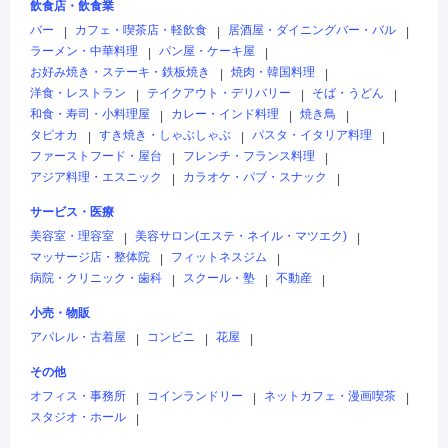
飲食店・飲食業
バー
カフェ・喫茶店・軽飲食
居酒屋・ダイニングバー・バル
|
|
|
ラーメン・中華料理
パン屋・ケーキ屋
|
|
お好み焼き・ステーキ・鉄板焼き
焼肉・韓国料理
|
|
洋食・レストラン
テイクアウト・デリバリー
そば・うどん
|
|
|
和食・寿司・小料理屋
カレー・インド料理
焼き鳥
|
|
|
タピオカ
すき焼き・しゃぶしゃぶ
パスタ・イタリア料理
|
|
|
ファーストフード・屋台
フレンチ・フランス料理
|
|
アジア料理・エスニック
カラオケ・パブ・スナック
|
|
サービス・医療
美容室・理容室
美容サロン(エステ・ネイル・マツエク)
|
|
マッサージ店・整体院
フィットネスジム
|
|
病院・クリニック・歯科
スクール・塾
不動産
|
|
|
小売・物販
アパレル・古着屋
コンビニ
花屋
|
|
|
その他
オフィス・事務所
コインランドリー
ネットカフェ・漫画喫茶
|
|
|
スタジオ・ホール
|