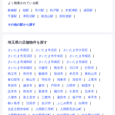
よく検索されている駅
船橋駅
柏駅
市川駅
松戸駅
木更津駅
成田駅
千葉駅
津田沼駅
南流山駅
四街道駅
その他の駅から探す
埼玉県の店舗物件を探す
さいたま市西区
さいたま市北区
さいたま市大宮区
さいたま市見沼区
さいたま市中央区
さいたま市桜区
さいたま市浦和区
さいたま市南区
さいたま市緑区
さいたま市岩槻区
川越市
熊谷市
川口市
行田市
秩父市
所沢市
飯能市
加須市
本庄市
東松山市
春日部市
狭山市
羽生市
鴻巣市
深谷市
上尾市
草加市
越谷市
蕨市
戸田市
入間市
朝霞市
志木市
和光市
新座市
桶川市
久喜市
北本市
八潮市
富士見市
三郷市
蓮田市
坂戸市
幸手市
鶴ヶ島市
日高市
吉川市
ふじみ野市
白岡市
北足立郡伊奈町
入間郡三芳町
入間郡毛呂山町