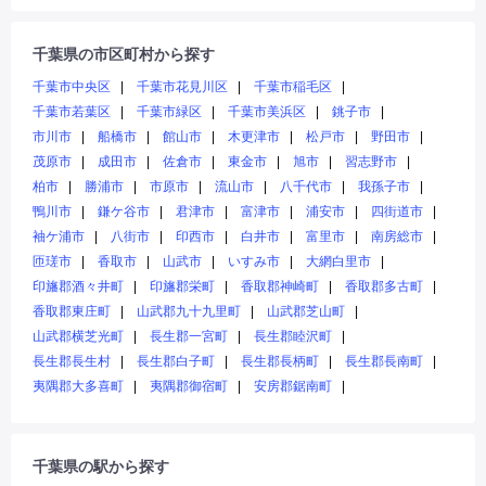
千葉県の市区町村から探す
千葉市中央区
千葉市花見川区
千葉市稲毛区
千葉市若葉区
千葉市緑区
千葉市美浜区
銚子市
市川市
船橋市
館山市
木更津市
松戸市
野田市
茂原市
成田市
佐倉市
東金市
旭市
習志野市
柏市
勝浦市
市原市
流山市
八千代市
我孫子市
鴨川市
鎌ケ谷市
君津市
富津市
浦安市
四街道市
袖ケ浦市
八街市
印西市
白井市
富里市
南房総市
匝瑳市
香取市
山武市
いすみ市
大網白里市
印旛郡酒々井町
印旛郡栄町
香取郡神崎町
香取郡多古町
香取郡東庄町
山武郡九十九里町
山武郡芝山町
山武郡横芝光町
長生郡一宮町
長生郡睦沢町
長生郡長生村
長生郡白子町
長生郡長柄町
長生郡長南町
夷隅郡大多喜町
夷隅郡御宿町
安房郡鋸南町
千葉県の駅から探す