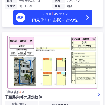
住所
千葉県中央三丁目
状態
スケルトン
フロア
地下1〜2階
飲食
相談
1
＼ 簡単
分で完了 ／
無料
内見予約・お問い合わせ
4
千葉駅 徒歩
分
千葉県栄町の店舗物件
賃料
（税込）