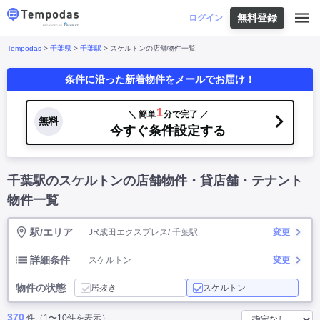
無料登録
はじめての方へ
ログイン
Tempodas
>
千葉県
>
千葉駅
> スケルトンの店舗物件一覧
Tempodasとは
都道府県や業種から探す
条件に沿った新着物件をメールでお届け！
便利な機能
都道府県から探す
お役立ちコンテンツ
北海道
・
東北
北海道
|
青森県
|
岩手県
|
宮城県
|
秋田県
|
1
＼ 簡単
分で完了 ／
利用イメージ
無料
山形県
|
福島県
|
今すぐ条件設定する
関東
東京都
|
神奈川県
|
埼玉県
|
千葉県
|
栃木県
|
よくあるご質問
茨城県
|
群馬県
|
中部
山梨県
|
長野県
|
石川県
|
新潟県
|
富山県
|
千葉駅のスケルトンの店舗物件・貸店舗・テナント
お問い合わせ
福井県
|
愛知県
|
岐阜県
|
静岡県
|
近畿
大阪府
|
兵庫県
|
京都府
|
滋賀県
|
奈良県
|
物件一覧
和歌山県
|
三重県
|
中国
岡山県
|
広島県
|
鳥取県
|
島根県
|
山口県
|
駅/エリア
JR成田エクスプレス/ 千葉駅
変更
四国
香川県
|
徳島県
|
愛媛県
|
高知県
|
九州
福岡県
|
佐賀県
|
長崎県
|
熊本県
|
大分県
|
詳細条件
スケルトン
変更
宮崎県
|
鹿児島県
|
沖縄県
|
物件の状態
居抜き
スケルトン
業種から探す
370
件（1〜10件を表示）
飲食店・飲食業