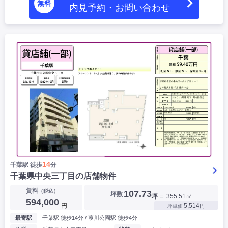
無料
内見予約・お問い合わせ
14
千葉駅 徒歩
分
千葉県中央三丁目の店舗物件
賃料
（税込）
107.73
坪数
坪
＝ 355.51㎡
594,000
円
5,514
坪単価
円
最寄駅
千葉駅 徒歩14分 / 葭川公園駅 徒歩4分