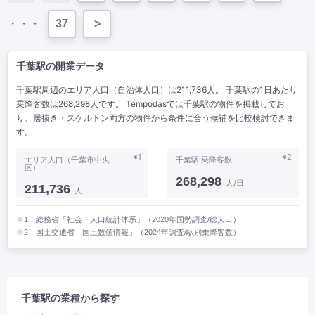
・・・
37
>
千葉駅の開業データ
千葉駅周辺のエリア人口（自治体人口）は211,736人。 千葉駅の1日あたり
乗降客数は268,298人です。 Tempodasでは千葉駅の物件を掲載してお
り、居抜き・スケルトン両方の物件から条件に合う候補を比較検討できま
す。
※1
※2
エリア人口（千葉市中央
千葉駅 乗降客数
区）
268,298
人/日
211,736
人
※1：総務省「社会・人口統計体系」（2020年国勢調査/総人口）
※2：国土交通省「国土数値情報」（2024年調査/駅別乗降客数）
千葉駅の業種から探す