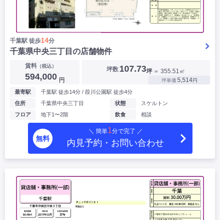
14
千葉駅 徒歩
分
千葉県中央三丁目の店舗物件
賃料
（税込）
107.73
坪数
坪
＝ 355.51㎡
594,000
円
5,514
坪単価
円
最寄駅
千葉駅 徒歩14分 / 葭川公園駅 徒歩4分
住所
千葉県中央三丁目
状態
スケルトン
フロア
地下1〜2階
飲食
相談
1
＼ 簡単
分で完了 ／
無料
内見予約・お問い合わせ