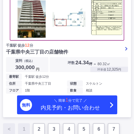
12
千葉駅 徒歩
分
千葉県中央三丁目の店舗物件
▶
賃料
（税込）
24.34
坪数
坪
＝ 80.32㎡
300,000
円
12,325
坪単価
円
最寄駅
千葉駅 徒歩12分
住所
千葉県中央三丁目
状態
スケルトン
フロア
1階
飲食
相談
1
＼ 簡単
分で完了 ／
無料
内見予約・お問い合わせ
<
1
2
3
4
5
6
7