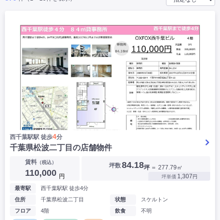
|
|
|
バー
カフェ・喫茶店・軽飲食
居酒屋・ダイニングバー・バル
|
|
ラーメン・中華料理
パン屋・ケーキ屋
|
|
お好み焼き・ステーキ・鉄板焼き
焼肉・韓国料理
|
|
|
洋食・レストラン
テイクアウト・デリバリー
そば・うどん
|
|
|
和食・寿司・小料理屋
カレー・インド料理
焼き鳥
|
|
|
タピオカ
すき焼き・しゃぶしゃぶ
パスタ・イタリア料理
|
|
ファーストフード・屋台
フレンチ・フランス料理
|
|
アジア料理・エスニック
カラオケ・パブ・スナック
サービス・医療
|
|
美容室・理容室
美容サロン(エステ・ネイル・マツエク)
|
|
マッサージ店・整体院
フィットネスジム
|
|
|
病院・クリニック・歯科
スクール・塾
不動産
4
西千葉駅駅 徒歩
分
小売・物販
千葉県松波二丁目の店舗物件
|
|
|
アパレル・古着屋
コンビニ
花屋
賃料
（税込）
84.18
坪数
坪
＝ 277.79㎡
その他
110,000
円
1,307
坪単価
円
|
|
|
オフィス・事務所
コインランドリー
ネットカフェ・漫画喫茶
最寄駅
西千葉駅駅 徒歩4分
|
スタジオ・ホール
住所
千葉県松波二丁目
状態
スケルトン
フロア
4階
飲食
不明
こだわり条件から探す