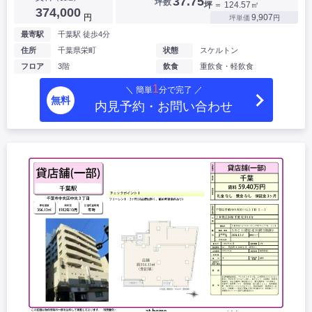
37.75
坪数
坪
＝ 124.57㎡
374,000
円
9,907
坪単価
円
最寄駅
千葉駅 徒歩4分
住所
千葉県栄町
状態
スケルトン
フロア
3階
飲食
重飲食・軽飲食
1
＼ 簡単
分で完了 ／
無料
内見予約・お問い合わせ