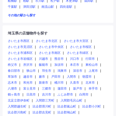
船橋駅
柏駅
市川駅
松戸駅
木更津駅
成田駅
千葉駅
津田沼駅
南流山駅
四街道駅
その他の駅から探す
埼玉県の店舗物件を探す
さいたま市西区
さいたま市北区
さいたま市大宮区
さいたま市見沼区
さいたま市中央区
さいたま市桜区
さいたま市浦和区
さいたま市南区
さいたま市緑区
さいたま市岩槻区
川越市
熊谷市
川口市
行田市
秩父市
所沢市
飯能市
加須市
本庄市
東松山市
春日部市
狭山市
羽生市
鴻巣市
深谷市
上尾市
草加市
越谷市
蕨市
戸田市
入間市
朝霞市
志木市
和光市
新座市
桶川市
久喜市
北本市
八潮市
富士見市
三郷市
蓮田市
坂戸市
幸手市
鶴ヶ島市
日高市
吉川市
ふじみ野市
白岡市
北足立郡伊奈町
入間郡三芳町
入間郡毛呂山町
入間郡越生町
比企郡滑川町
比企郡嵐山町
比企郡小川町
比企郡川島町
比企郡吉見町
比企郡鳩山町