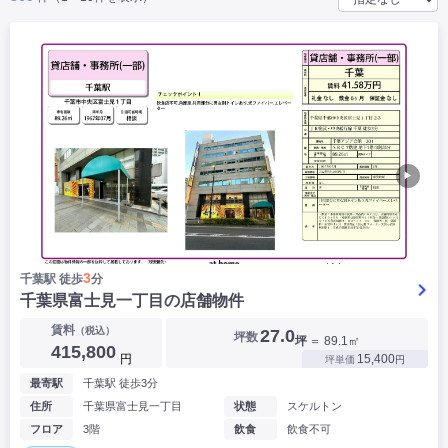
|
|
|
バー
カフェ・喫茶店・軽飲食
居酒屋・ダイニングバー・バル
|
|
ラーメン・中華料理
パン屋・ケーキ屋
|
|
お好み焼き・ステーキ・鉄板焼き
焼肉・韓国料理
|
|
|
洋食・レストラン
テイクアウト・デリバリー
そば・うどん
|
|
|
和食・寿司・小料理屋
カレー・インド料理
焼き鳥
|
|
|
タピオカ
すき焼き・しゃぶしゃぶ
パスタ・イタリア料理
|
|
ファーストフード・屋台
フレンチ・フランス料理
|
|
アジア料理・エスニック
カラオケ・パブ・スナック
▶
サービス・医療
|
|
美容室・理容室
美容サロン(エステ・ネイル・マツエク)
|
|
マッサージ店・整体院
フィットネスジム
|
|
|
病院・クリニック・歯科
スクール・塾
不動産
3
千葉駅 徒歩
分
小売・物販
千葉県富士見一丁目の店舗物件
|
|
|
アパレル・古着屋
コンビニ
花屋
賃料
（税込）
27.0
坪数
坪
＝ 89.1㎡
その他
415,800
円
15,400
坪単価
円
|
|
|
オフィス・事務所
コインランドリー
ネットカフェ・漫画喫茶
最寄駅
千葉駅 徒歩3分
|
スタジオ・ホール
住所
千葉県富士見一丁目
状態
スケルトン
フロア
3階
飲食
飲食不可
こだわり条件から探す