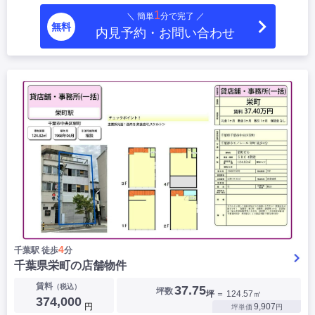
1
＼ 簡単
分で完了 ／
無料
内見予約・お問い合わせ
4
千葉駅 徒歩
分
千葉県栄町の店舗物件
賃料
（税込）
37.75
坪数
坪
＝ 124.57㎡
374,000
円
9,907
坪単価
円