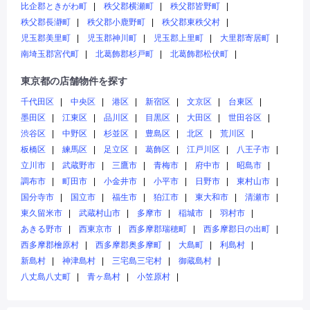
比企郡ときがわ町
秩父郡横瀬町
秩父郡皆野町
秩父郡長瀞町
秩父郡小鹿野町
秩父郡東秩父村
児玉郡美里町
児玉郡神川町
児玉郡上里町
大里郡寄居町
南埼玉郡宮代町
北葛飾郡杉戸町
北葛飾郡松伏町
東京都の店舗物件を探す
千代田区
中央区
港区
新宿区
文京区
台東区
墨田区
江東区
品川区
目黒区
大田区
世田谷区
渋谷区
中野区
杉並区
豊島区
北区
荒川区
板橋区
練馬区
足立区
葛飾区
江戸川区
八王子市
立川市
武蔵野市
三鷹市
青梅市
府中市
昭島市
調布市
町田市
小金井市
小平市
日野市
東村山市
国分寺市
国立市
福生市
狛江市
東大和市
清瀬市
東久留米市
武蔵村山市
多摩市
稲城市
羽村市
あきる野市
西東京市
西多摩郡瑞穂町
西多摩郡日の出町
西多摩郡檜原村
西多摩郡奥多摩町
大島町
利島村
新島村
神津島村
三宅島三宅村
御蔵島村
八丈島八丈町
青ヶ島村
小笠原村