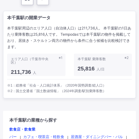
本千葉駅の開業データ
本千葉駅周辺のエリア人口（自治体人口）は211,736人。 本千葉駅の1日あ
たり乗降客数は25,816人です。 Tempodasでは本千葉駅の物件を掲載して
おり、居抜き・スケルトン両方の物件から条件に合う候補を比較検討でき
ます。
※1
※2
エリア人口（千葉市中央
本千葉駅 乗降客数
区）
25,816
人/日
211,736
人
※1：総務省「社会・人口統計体系」（2020年国勢調査/総人口）
※2：国土交通省「国土数値情報」（2024年調査/駅別乗降客数）
本千葉駅の業種から探す
飲食店・飲食業
バー
カフェ・喫茶店・軽飲食
居酒屋・ダイニングバー・バル
|
|
|