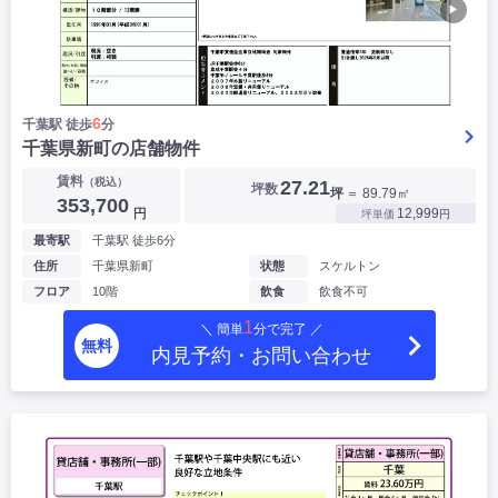
▶
6
千葉駅 徒歩
分
千葉県新町の店舗物件
賃料
（税込）
27.21
坪数
坪
＝ 89.79㎡
353,700
円
12,999
坪単価
円
最寄駅
千葉駅 徒歩6分
住所
千葉県新町
状態
スケルトン
フロア
10階
飲食
飲食不可
1
＼ 簡単
分で完了 ／
無料
内見予約・お問い合わせ