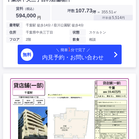
賃料
（税込）
107.73
坪数
坪
＝ 355.51㎡
594,000
円
5,514
坪単価
円
最寄駅
千葉駅 徒歩14分 / 葭川公園駅 徒歩4分
住所
千葉県中央三丁目
状態
スケルトン
フロア
2階
飲食
相談
1
＼ 簡単
分で完了 ／
無料
内見予約・お問い合わせ