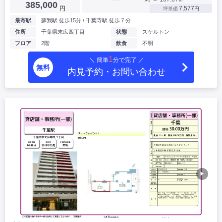
385,000
円
7,577
坪単価
円
最寄駅
蘇我駅 徒歩15分 / 千葉寺駅 徒歩７分
住所
千葉県末広四丁目
状態
スケルトン
フロア
2階
飲食
不明
1
＼ 簡単
分で完了 ／
無料
内見予約・お問い合わせ
▶