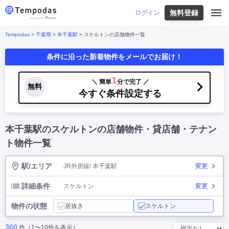
無料登録
はじめての方へ
ログイン
Tempodas
>
千葉県
>
本千葉駅
> スケルトンの店舗物件一覧
Tempodasとは
都道府県や業種から探す
条件に沿った新着物件をメールでお届け！
便利な機能
都道府県から探す
お役立ちコンテンツ
北海道
・
東北
北海道
|
青森県
|
岩手県
|
宮城県
|
秋田県
|
1
＼ 簡単
分で完了 ／
利用イメージ
無料
山形県
|
福島県
|
今すぐ条件設定する
関東
東京都
|
神奈川県
|
埼玉県
|
千葉県
|
栃木県
|
よくあるご質問
茨城県
|
群馬県
|
中部
山梨県
|
長野県
|
石川県
|
新潟県
|
富山県
|
本千葉駅のスケルトンの店舗物件・貸店舗・テナン
お問い合わせ
福井県
|
愛知県
|
岐阜県
|
静岡県
|
近畿
大阪府
|
兵庫県
|
京都府
|
滋賀県
|
奈良県
|
ト物件一覧
和歌山県
|
三重県
|
中国
岡山県
|
広島県
|
鳥取県
|
島根県
|
山口県
|
駅/エリア
JR外房線/ 本千葉駅
変更
四国
香川県
|
徳島県
|
愛媛県
|
高知県
|
九州
福岡県
|
佐賀県
|
長崎県
|
熊本県
|
大分県
|
詳細条件
スケルトン
変更
宮崎県
|
鹿児島県
|
沖縄県
|
物件の状態
居抜き
スケルトン
業種から探す
360
件（1〜10件を表示）
飲食店・飲食業