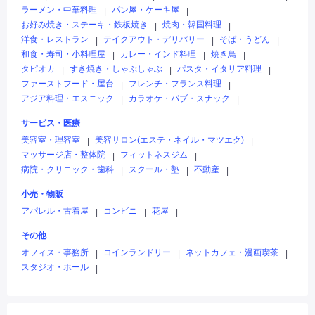
ラーメン・中華料理
パン屋・ケーキ屋
|
|
お好み焼き・ステーキ・鉄板焼き
焼肉・韓国料理
|
|
洋食・レストラン
テイクアウト・デリバリー
そば・うどん
|
|
|
和食・寿司・小料理屋
カレー・インド料理
焼き鳥
|
|
|
タピオカ
すき焼き・しゃぶしゃぶ
パスタ・イタリア料理
|
|
|
ファーストフード・屋台
フレンチ・フランス料理
|
|
アジア料理・エスニック
カラオケ・パブ・スナック
|
|
サービス・医療
美容室・理容室
美容サロン(エステ・ネイル・マツエク)
|
|
マッサージ店・整体院
フィットネスジム
|
|
病院・クリニック・歯科
スクール・塾
不動産
|
|
|
小売・物販
アパレル・古着屋
コンビニ
花屋
|
|
|
その他
オフィス・事務所
コインランドリー
ネットカフェ・漫画喫茶
|
|
|
スタジオ・ホール
|