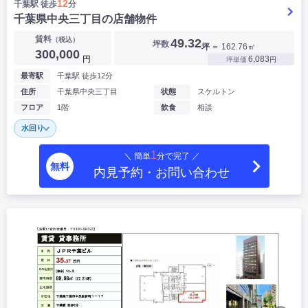
12
千葉駅 徒歩
分
千葉県中央三丁目の店舗物件
賃料
（税込）
49.32
坪数
坪
＝ 162.76㎡
300,000
円
6,083
坪単価
円
最寄駅
千葉駅 徒歩12分
住所
千葉県中央三丁目
状態
スケルトン
フロア
1階
飲食
相談
水回り
1
＼ 簡単
分で完了 ／
無料
内見予約・お問い合わせ