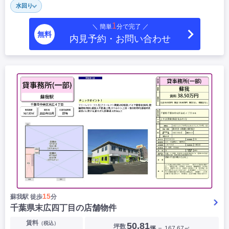
水回り
|
|
|
居抜き
スケルトン
指定なし
1
＼ 簡単
分で完了 ／
無料
内見予約・お問い合わせ
15
蘇我駅 徒歩
分
千葉県末広四丁目の店舗物件
賃料
（税込）
50.81
坪数
坪
＝ 167.67㎡