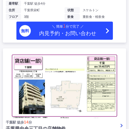
最寄駅
千葉駅 徒歩4分
住所
千葉県栄町
状態
スケルトン
フロア
3階
飲食
重飲食・軽飲食
1
＼ 簡単
分で完了 ／
無料
内見予約・お問い合わせ
14
千葉駅 徒歩
分
千葉県中央三丁目の店舗物件