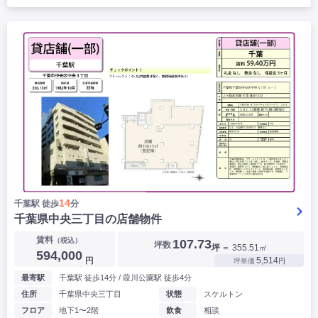
14
千葉駅 徒歩
分
千葉県中央三丁目の店舗物件
賃料
（税込）
107.73
坪数
坪
＝ 355.51㎡
594,000
円
5,514
坪単価
円
最寄駅
千葉駅 徒歩14分 / 葭川公園駅 徒歩4分
住所
千葉県中央三丁目
状態
スケルトン
フロア
地下1〜2階
飲食
相談