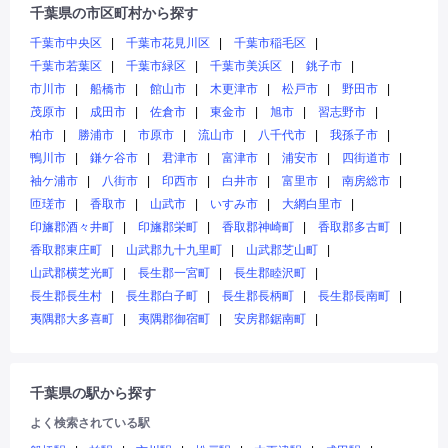
千葉県の市区町村から探す
千葉市中央区
千葉市花見川区
千葉市稲毛区
千葉市若葉区
千葉市緑区
千葉市美浜区
銚子市
市川市
船橋市
館山市
木更津市
松戸市
野田市
茂原市
成田市
佐倉市
東金市
旭市
習志野市
柏市
勝浦市
市原市
流山市
八千代市
我孫子市
鴨川市
鎌ケ谷市
君津市
富津市
浦安市
四街道市
袖ケ浦市
八街市
印西市
白井市
富里市
南房総市
匝瑳市
香取市
山武市
いすみ市
大網白里市
印旛郡酒々井町
印旛郡栄町
香取郡神崎町
香取郡多古町
香取郡東庄町
山武郡九十九里町
山武郡芝山町
山武郡横芝光町
長生郡一宮町
長生郡睦沢町
長生郡長生村
長生郡白子町
長生郡長柄町
長生郡長南町
夷隅郡大多喜町
夷隅郡御宿町
安房郡鋸南町
千葉県の駅から探す
よく検索されている駅