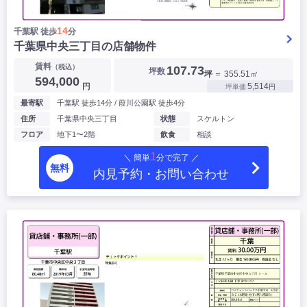
14
千葉駅 徒歩
分
千葉県中央三丁目の店舗物件
賃料
（税込）
107.73
坪数
坪
＝ 355.51㎡
594,000
円
5,514
坪単価
円
最寄駅
千葉駅 徒歩14分 / 葭川公園駅 徒歩4分
住所
千葉県中央三丁目
状態
スケルトン
フロア
地下1〜2階
飲食
相談
1
＼ 簡単
分で完了 ／
無料
内見予約・お問い合わせ