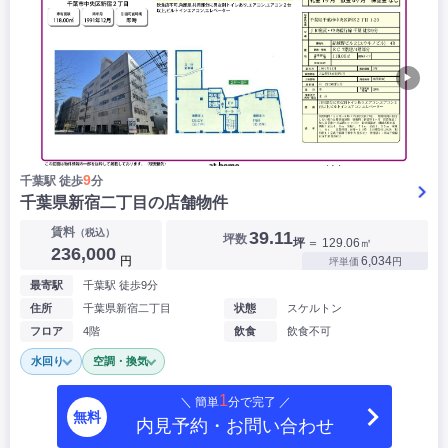
▶
9
千葉駅 徒歩
分
千葉県新宿二丁目の店舗物件
賃料
（税込）
39.11
坪数
坪
＝ 129.06㎡
236,000
円
6,034
坪単価
円
最寄駅
千葉駅 徒歩9分
住所
千葉県新宿二丁目
状態
スケルトン
フロア
4階
飲食
飲食不可
水回り
空調・換気
1
＼ 簡単
分で完了 ／
無料
内見予約・お問い合わせ