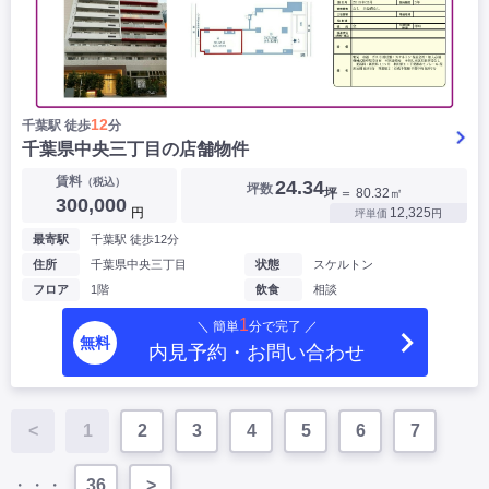
12
千葉駅 徒歩
分
千葉県中央三丁目の店舗物件
▶
賃料
（税込）
24.34
坪数
坪
＝ 80.32㎡
300,000
円
12,325
坪単価
円
最寄駅
千葉駅 徒歩12分
住所
千葉県中央三丁目
状態
スケルトン
フロア
1階
飲食
相談
1
＼ 簡単
分で完了 ／
無料
内見予約・お問い合わせ
<
1
2
3
4
5
6
7
・・・
36
>