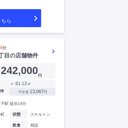
こちら
4
分
丁目の店舗物件
242,000
円
＝ 61.12㎡
坪
13,067
坪単価
円
子駅 徒歩14分
大阪府本町九丁目
状態
スケルトン
飲食
相談