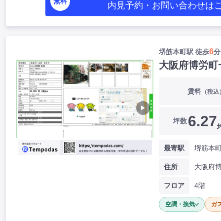
無料
内見予約・お問い合わせ
は
6
堺筋本町駅 徒歩
分
大阪府博労町
賃料
（税込
▶
6.27
坪数
最寄駅
堺筋本町
住所
フロア
4階
空調・換気
ガ