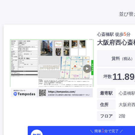
並び替
5
心斎橋駅 徒歩
分
大阪府西心斎
賃料
（税込）
▶
11.89
坪数
最寄駅
心斎橋駅
住所
フロア
2階
1
＼ 簡単
分で完了 ／