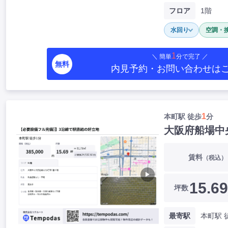
フロア
1階
水回り
空調・
1
＼ 簡単
分で完了 ／
無料
内見予約・お問い合わせ
は
1
本町駅 徒歩
分
大阪府船場中
賃料
（税込）
▶
15.69
坪数
最寄駅
本町駅 