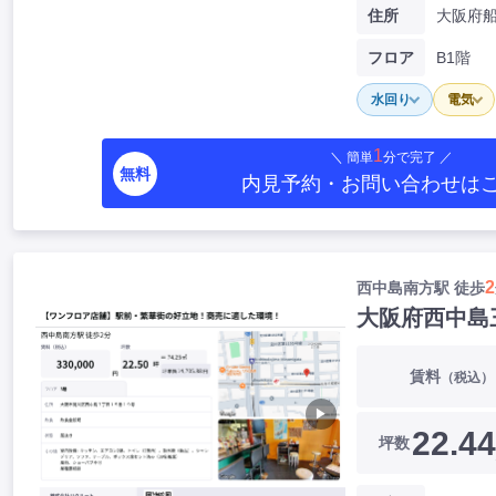
住所
フロア
B1階
水回り
電気
1
＼ 簡単
分で完了 ／
無料
内見予約・お問い合わせ
は
2
西中島南方駅 徒歩
大阪府西中島
賃料
（税込）
▶
22.44
坪数