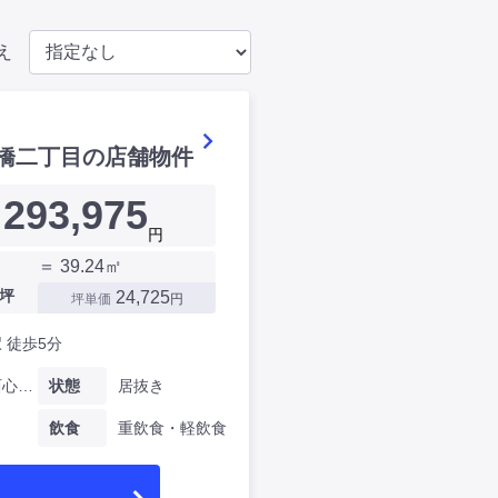
え
橋二丁目の店舗物件
293,975
円
＝ 39.24㎡
坪
24,725
坪単価
円
 徒歩5分
大阪府西心斎橋二丁目
状態
居抜き
飲食
重飲食・軽飲食