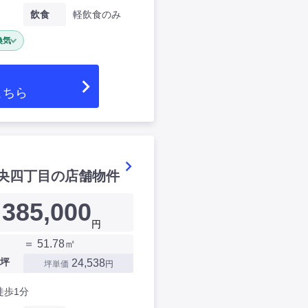
飲食
軽飲食のみ
換気
こちら
央四丁目の店舗物件
385,000
円
＝ 51.78㎡
坪
24,538
坪単価
円
徒歩1分