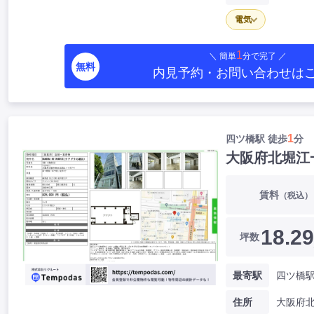
電気
1
＼ 簡単
分で完了 ／
無料
内見予約・お問い合わせ
は
1
四ツ橋駅 徒歩
分
大阪府北堀江
賃料
（税込）
18.29
坪数
最寄駅
四ツ橋駅
住所