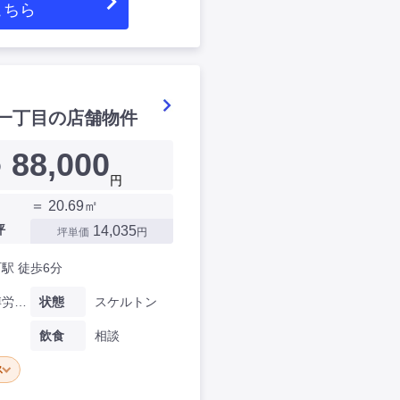
こちら
一丁目の店舗物件
88,000
）
円
＝ 20.69㎡
坪
14,035
坪単価
円
駅 徒歩6分
大阪府博労町一丁目
状態
スケルトン
飲食
相談
ス