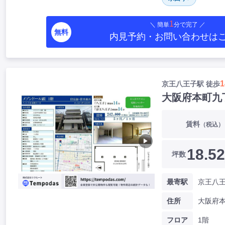
1
＼ 簡単
分で完了 ／
無料
内見予約・お問い合わせ
は
1
京王八王子駅 徒歩
大阪府本町九
賃料
（税込）
▶
18.52
坪数
最寄駅
京王八王
住所
フロア
1階