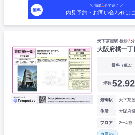
1
＼ 簡単
分で完了 ／
無料
内見予約・お問い合わせ
は
7
天下茶屋駅 徒歩
分
大阪府橘一丁
賃料
（税込）
52.92
坪数
最寄駅
天下茶屋
住所
フロア
2〜4階
水回り