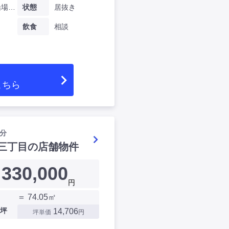
大阪府船場中央四丁目
状態
居抜き
飲食
相談
こちら
分
三丁目の店舗物件
330,000
円
＝ 74.05㎡
坪
14,706
坪単価
円