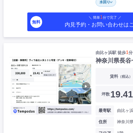
水回り
1
＼ 簡単
分で完了 ／
無料
内見予約・お問い合わせ
は
1
由比ヶ浜駅 徒歩
分
神奈川県長谷
賃料
（税込）
▶
19.41
坪数
最寄駅
由比ヶ浜
住所