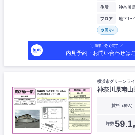
住所
フロア
地下1〜
水回り
1
＼ 簡単
分で完了 ／
無料
内見予約・お問い合わせ
は
横浜市グリーンライ
神奈川県南山
賃料
（税込）
59.1
坪数