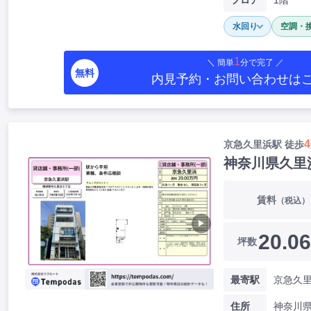
フロア
1階
水回り
空調・
1
＼ 簡単
分で完了 ／
無料
内見予約・お問い合わせ
は
4
京急久里浜駅 徒歩
神奈川県久里
賃料
（税込）
▶
20.06
坪数
最寄駅
京急久里
住所