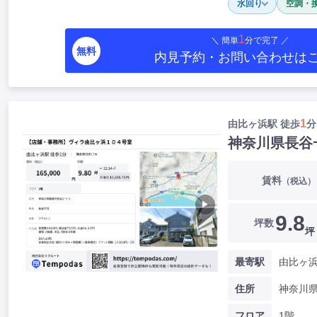
水回り
空調・
1
＼ 簡単
分で完了 ／
無料
内見予約・お問い合わせ
は
1
由比ヶ浜駅 徒歩
分
神奈川県長谷
賃料
（税込）
▶
9.8
坪数
坪
最寄駅
由比ヶ浜
住所
フロア
1階