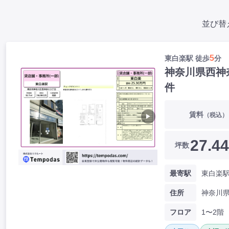
並び替
5
東白楽駅 徒歩
分
神奈川県西神
件
賃料
（税込）
▶
27.44
坪数
最寄駅
住所
フロア
1〜2階