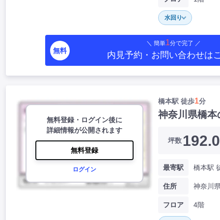
水回り
1
＼ 簡単
分で完了 ／
無料
内見予約・お問い合わせ
は
1
橋本駅 徒歩
分
神奈川県橋本
無料登録・ログイン後に
詳細情報が公開されます
192.0
坪数
無料登録
最寄駅
橋本駅 
ログイン
住所
神奈川
フロア
4階