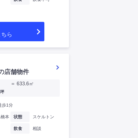
こちら
の店舗物件
＝ 633.6㎡
坪
徒歩1分
県橋本
状態
スケルトン
飲食
相談