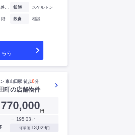
神奈川県善行一丁目
状態
スケルトン
1階
飲食
相談
こちら
8
ン 東⼭⽥駅 徒歩
分
田町の店舗物件
770,000
円
＝ 195.03㎡
坪
13,029
坪単価
円