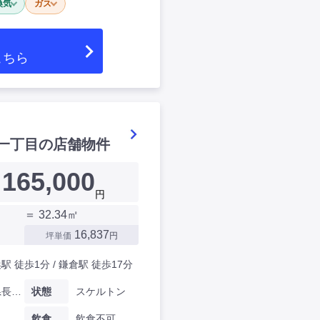
換気
ガス
こちら
一丁目の店舗物件
165,000
円
＝ 32.34㎡
16,837
坪単価
円
駅 徒歩1分 / 鎌倉駅 徒歩17分
神奈川県長谷一丁目
状態
スケルトン
飲食
飲食不可