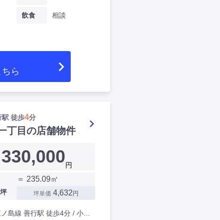
飲食
相談
こちら
4
駅 徒歩
分
一丁目の店舗物件
330,000
円
＝ 235.09㎡
坪
4,632
坪単価
円
⼩⽥急江ノ島線 善⾏駅 徒歩4分 / 小田急江ノ島線 藤沢本町駅 徒歩23分