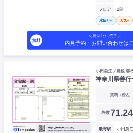
フロア
2階
水回り
ガス
1
＼ 簡単
分で完了 ／
無料
内見予約・お問い合わせ
は
⼩⽥急江ノ島線 善⾏
神奈川県善行
賃料
（税込）
71.24
坪数
最寄駅