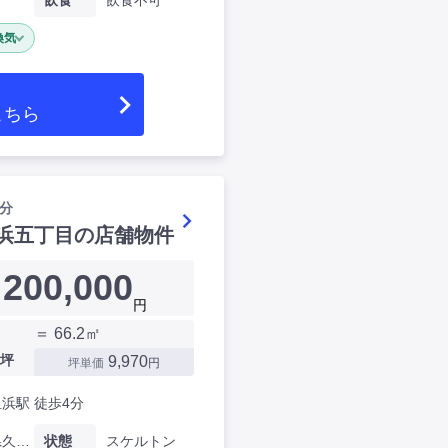
飲食
飲食不可
換気
こちら
分
浜五丁目の店舗物件
200,000
円
＝ 66.2㎡
坪
9,970
坪単価
円
浜駅 徒歩4分
神奈川県久里浜五丁目
状態
スケルトン