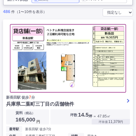
|
|
|
バー
カフェ・喫茶店・軽飲食
居酒屋・ダイニングバー・バル
486
件（1〜10件を表示）
|
|
ラーメン・中華料理
パン屋・ケーキ屋
|
|
お好み焼き・ステーキ・鉄板焼き
焼肉・韓国料理
|
|
|
洋食・レストラン
テイクアウト・デリバリー
そば・うどん
|
|
|
和食・寿司・小料理屋
カレー・インド料理
焼き鳥
|
|
|
タピオカ
すき焼き・しゃぶしゃぶ
パスタ・イタリア料理
|
|
ファーストフード・屋台
フレンチ・フランス料理
|
|
アジア料理・エスニック
カラオケ・パブ・スナック
サービス・医療
|
|
美容室・理容室
美容サロン(エステ・ネイル・マツエク)
|
|
マッサージ店・整体院
フィットネスジム
|
|
|
病院・クリニック・歯科
スクール・塾
不動産
小売・物販
|
|
|
アパレル・古着屋
コンビニ
花屋
7
新長田駅 徒歩
分
兵庫県二葉町三丁目の店舗物件
その他
▶
|
|
|
オフィス・事務所
コインランドリー
ネットカフェ・漫画喫茶
賃料
（税込）
14.5
坪数
坪
＝ 47.85㎡
|
スタジオ・ホール
165,000
円
11,379
坪単価
円
最寄駅
新長田駅 徒歩7分
こだわり条件から探す