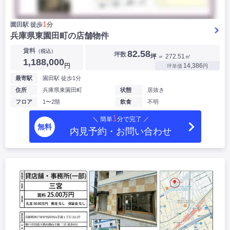
1
園田駅 徒歩
分
兵庫県東園田町の店舗物件
賃料
（税込）
82.58
坪数
坪
＝ 272.51㎡
1,188,000
円
14,386
坪単価
円
最寄駅
園田駅 徒歩1分
住所
兵庫県東園田町
状態
居抜き
フロア
1〜2階
飲食
不明
1
＼ 簡単
分で完了 ／
無料
内見予約・お問い合わせ