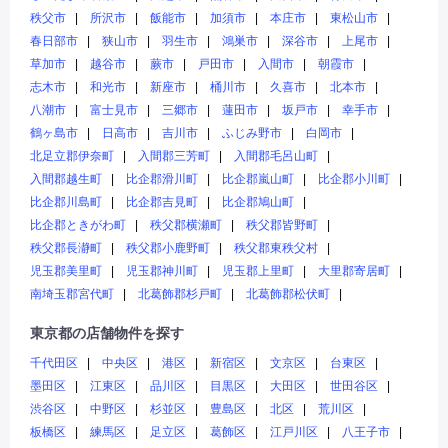
秩父市
所沢市
飯能市
加須市
本庄市
東松山市
春日部市
狭山市
羽生市
鴻巣市
深谷市
上尾市
草加市
越谷市
蕨市
戸田市
入間市
朝霞市
志木市
和光市
新座市
桶川市
久喜市
北本市
八潮市
富士見市
三郷市
蓮田市
坂戸市
幸手市
鶴ヶ島市
日高市
吉川市
ふじみ野市
白岡市
北足立郡伊奈町
入間郡三芳町
入間郡毛呂山町
入間郡越生町
比企郡滑川町
比企郡嵐山町
比企郡小川町
比企郡川島町
比企郡吉見町
比企郡鳩山町
比企郡ときがわ町
秩父郡横瀬町
秩父郡皆野町
秩父郡長瀞町
秩父郡小鹿野町
秩父郡東秩父村
児玉郡美里町
児玉郡神川町
児玉郡上里町
大里郡寄居町
南埼玉郡宮代町
北葛飾郡杉戸町
北葛飾郡松伏町
東京都の店舗物件を探す
千代田区
中央区
港区
新宿区
文京区
台東区
墨田区
江東区
品川区
目黒区
大田区
世田谷区
渋谷区
中野区
杉並区
豊島区
北区
荒川区
板橋区
練馬区
足立区
葛飾区
江戸川区
八王子市