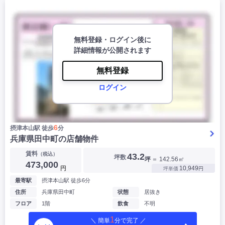
無料登録・ログイン後に
詳細情報が公開されます
無料登録
ログイン
6
摂津本山駅 徒歩
分
兵庫県田中町の店舗物件
賃料
（税込）
43.2
坪数
坪
＝ 142.56㎡
473,000
円
10,949
坪単価
円
最寄駅
摂津本山駅 徒歩6分
住所
兵庫県田中町
状態
居抜き
フロア
1階
飲食
不明
1
＼ 簡単
分で完了 ／