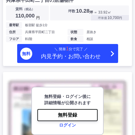
兵庫県平田町二丁目の店舗物件
賃料
（税込）
10.28
坪数
坪
＝ 33.92㎡
110,000
円
10,700
坪単価
円
最寄駅
板宿駅 徒歩1分
住所
兵庫県平田町二丁目
状態
居抜き
フロア
B1階
飲食
相談
1
＼ 簡単
分で完了 ／
無料
内見予約・お問い合わせ
無料登録・ログイン後に
詳細情報が公開されます
無料登録
ログイン