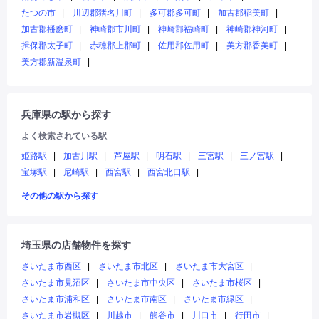
たつの市
川辺郡猪名川町
多可郡多可町
加古郡稲美町
加古郡播磨町
神崎郡市川町
神崎郡福崎町
神崎郡神河町
揖保郡太子町
赤穂郡上郡町
佐用郡佐用町
美方郡香美町
美方郡新温泉町
兵庫県の駅から探す
よく検索されている駅
姫路駅
加古川駅
芦屋駅
明石駅
三宮駅
三ノ宮駅
宝塚駅
尼崎駅
西宮駅
西宮北口駅
その他の駅から探す
埼玉県の店舗物件を探す
さいたま市西区
さいたま市北区
さいたま市大宮区
さいたま市見沼区
さいたま市中央区
さいたま市桜区
さいたま市浦和区
さいたま市南区
さいたま市緑区
さいたま市岩槻区
川越市
熊谷市
川口市
行田市