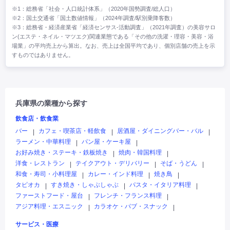
※1：総務省「社会・人口統計体系」（2020年国勢調査/総人口）
※2：国土交通省「国土数値情報」（2024年調査/駅別乗降客数）
※3：総務省・経済産業省「経済センサス‐活動調査」（2021年調査）の美容サロ
ン(エステ・ネイル・マツエク)関連業態である「その他の洗濯・理容・美容・浴
場業」の平均売上から算出。なお、売上は全国平均であり、個別店舗の売上を示
すものではありません。
兵庫県の業種から探す
飲食店・飲食業
バー
カフェ・喫茶店・軽飲食
居酒屋・ダイニングバー・バル
|
|
|
ラーメン・中華料理
パン屋・ケーキ屋
|
|
お好み焼き・ステーキ・鉄板焼き
焼肉・韓国料理
|
|
洋食・レストラン
テイクアウト・デリバリー
そば・うどん
|
|
|
和食・寿司・小料理屋
カレー・インド料理
焼き鳥
|
|
|
タピオカ
すき焼き・しゃぶしゃぶ
パスタ・イタリア料理
|
|
|
ファーストフード・屋台
フレンチ・フランス料理
|
|
アジア料理・エスニック
カラオケ・パブ・スナック
|
|
サービス・医療