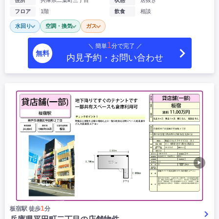
住所
兵庫県二葉町三丁目
状態
居抜き
|
|
|
居抜き
スケルトン
指定なし
フロア
1階
飲食
相談
水回り
空調・換気
ガス
1
＼ 簡単
分で完了 ／
無料
内見予約・お問い合わせ
▶
1
板宿駅 徒歩
分