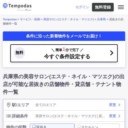
無料登録
はじめての方へ
ログイン
Tempodas
>
サービス・医療
>
美容サロン(エステ・ネイル・マツエク)
>
兵庫県
> 居抜きの店
Tempodasとは
都道府県や業種から探す
舗物件一覧
便利な機能
条件に沿った新着物件をメールでお届け！
都道府県から探す
お役立ちコンテンツ
北海道
・
東北
北海道
|
青森県
|
岩手県
|
宮城県
|
秋田県
|
利用イメージ
1
＼ 簡単
分で完了 ／
山形県
|
福島県
|
無料
関東
今すぐ条件設定する
東京都
|
神奈川県
|
埼玉県
|
千葉県
|
栃木県
|
よくあるご質問
茨城県
|
群馬県
|
中部
山梨県
|
長野県
|
石川県
|
新潟県
|
富山県
|
お問い合わせ
福井県
|
愛知県
|
岐阜県
|
静岡県
|
兵庫県の美容サロン(エステ・ネイル・マツエク)の出
近畿
大阪府
|
兵庫県
|
京都府
|
滋賀県
|
奈良県
|
店が可能な居抜きの店舗物件・貸店舗・テナント物
和歌山県
|
三重県
|
中国
岡山県
|
広島県
|
鳥取県
|
島根県
|
山口県
|
件一覧
四国
香川県
|
徳島県
|
愛媛県
|
高知県
|
九州
福岡県
|
佐賀県
|
長崎県
|
熊本県
|
大分県
|
駅/エリア
全てのエリア
変更
宮崎県
|
鹿児島県
|
沖縄県
|
詳細条件
美容サロン(エステ・ネイル・マツエク) | 居抜き
変更
業種から探す
物件の状態
居抜き
スケルトン
飲食店・飲食業