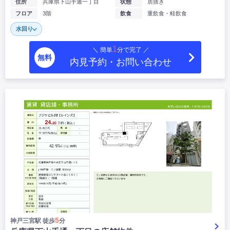
住所
兵庫県下山手通一丁目
状態
居抜き
フロア
3階
飲食
重飲食・軽飲食
水回り
1
＼ 簡単
分で完了 ／
無料
内見予約・お問い合わせ
5
神戸三宮駅 徒歩
分