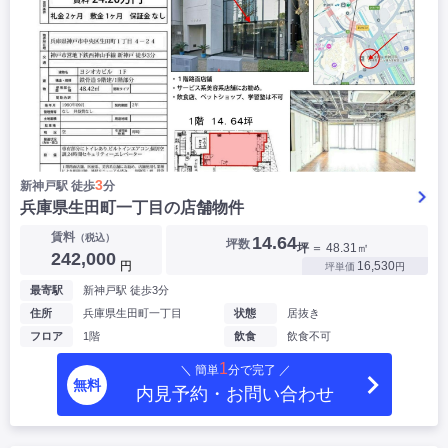
3
新神戸駅 徒歩
分
兵庫県生田町一丁目の店舗物件
賃料
（税込）
14.64
坪数
坪
＝ 48.31㎡
242,000
円
16,530
坪単価
円
最寄駅
新神戸駅 徒歩3分
住所
兵庫県生田町一丁目
状態
居抜き
フロア
1階
飲食
飲食不可
1
＼ 簡単
分で完了 ／
無料
内見予約・お問い合わせ