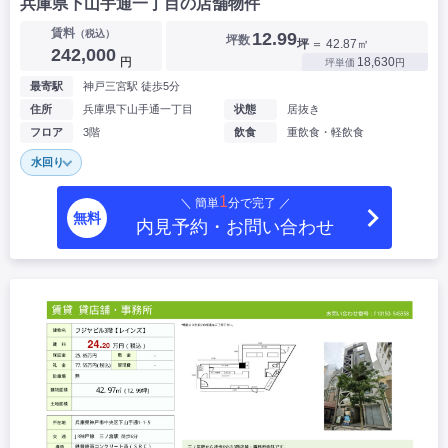
兵庫県下山手通一丁目の店舗物件
賃料
（税込）
12.99
坪数
坪
＝ 42.87㎡
242,000
円
18,630
坪単価
円
最寄駅
神戸三宮駅 徒歩5分
住所
兵庫県下山手通一丁目
状態
居抜き
フロア
3階
飲食
重飲食・軽飲食
水回り
1
＼ 簡単
分で完了 ／
無料
内見予約・お問い合わせ