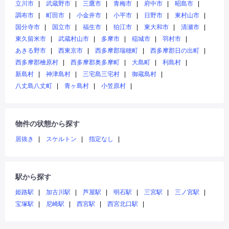
立川市
武蔵野市
三鷹市
青梅市
府中市
昭島市
調布市
町田市
小金井市
小平市
日野市
東村山市
国分寺市
国立市
福生市
狛江市
東大和市
清瀬市
東久留米市
武蔵村山市
多摩市
稲城市
羽村市
あきる野市
西東京市
西多摩郡瑞穂町
西多摩郡日の出町
西多摩郡檜原村
西多摩郡奥多摩町
大島町
利島村
新島村
神津島村
三宅島三宅村
御蔵島村
八丈島八丈町
青ヶ島村
小笠原村
物件の状態から探す
居抜き
スケルトン
指定なし
駅から探す
姫路駅
加古川駅
芦屋駅
明石駅
三宮駅
三ノ宮駅
宝塚駅
尼崎駅
西宮駅
西宮北口駅