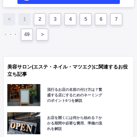
<
1
2
3
4
5
6
7
・・・
49
>
美容サロン(エステ・ネイル・マツエク)に関連するお役
立ち記事
流行るお店の名前の付け方は？繁
盛する店にするためのネーミング
のポイント6つを解説
お店を開くには何から始める？か
かる期間や必要な費用、準備の流
れを解説