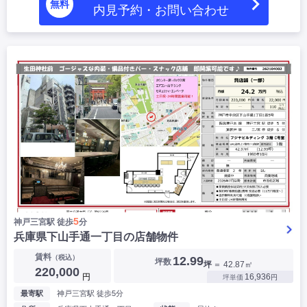
無料
内見予約・お問い合わせ
5
神戸三宮駅 徒歩
分
兵庫県下山手通一丁目の店舗物件
賃料
（税込）
12.99
坪数
坪
＝ 42.87㎡
220,000
円
16,936
坪単価
円
最寄駅
神戸三宮駅 徒歩5分