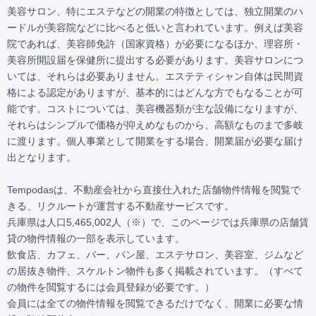
美容サロン、特にエステなどの開業の特徴としては、独立開業のハ
ードルが美容院などに比べると低いと言われています。例えば美容
院であれば、美容師免許（国家資格）が必要になるほか、理容所・
美容所開設届を保健所に提出する必要があります。美容サロンにつ
いては、それらは必要ありません。エステティシャン自体は民間資
格による認定がありますが、基本的にはどんな方でもなることが可
能です。コストについては、美容機器類が主な設備になりますが、
それらはシンプルで価格が抑えめなものから、高額なものまで多岐
に渡ります。個人事業として開業をする場合、開業届が必要な届け
出となります。

Tempodasは、不動産会社から直接仕入れた店舗物件情報を閲覧で
きる、リクルートが運営する不動産サービスです。

兵庫県は人口5,465,002人（※）で、このページでは兵庫県の店舗賃
貸の物件情報の一部を表示しています。

飲食店、カフェ、バー、パン屋、エステサロン、美容室、ジムなど
の居抜き物件、スケルトン物件も多く掲載されています。（すべて
の物件を閲覧するには会員登録が必要です。）

会員には全ての物件情報を閲覧できるだけでなく、開業に必要な情