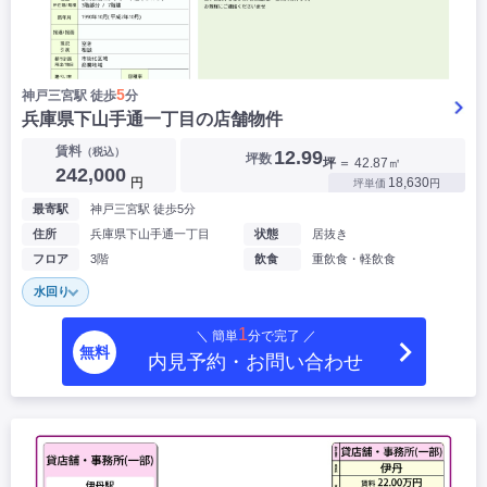
5
神戸三宮駅 徒歩
分
兵庫県下山手通一丁目の店舗物件
賃料
（税込）
12.99
坪数
坪
＝ 42.87㎡
242,000
円
18,630
坪単価
円
最寄駅
神戸三宮駅 徒歩5分
住所
兵庫県下山手通一丁目
状態
居抜き
フロア
3階
飲食
重飲食・軽飲食
水回り
1
＼ 簡単
分で完了 ／
無料
内見予約・お問い合わせ