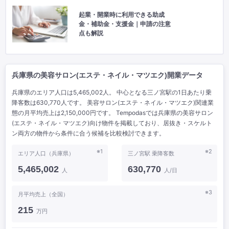
起業・開業時に利用できる助成
金・補助金・支援金｜申請の注意
点も解説
兵庫県の美容サロン(エステ・ネイル・マツエク)開業データ
兵庫県のエリア人口は5,465,002人。 中心となる三ノ宮駅の1日あたり乗
降客数は630,770人です。 美容サロン(エステ・ネイル・マツエク)関連業
態の月平均売上は2,150,000円です。 Tempodasでは兵庫県の美容サロン
(エステ・ネイル・マツエク)向け物件を掲載しており、居抜き・スケルト
ン両方の物件から条件に合う候補を比較検討できます。
※1
※2
エリア人口（兵庫県）
三ノ宮駅 乗降客数
5,465,002
630,770
人
人/日
※3
月平均売上（全国）
215
万円