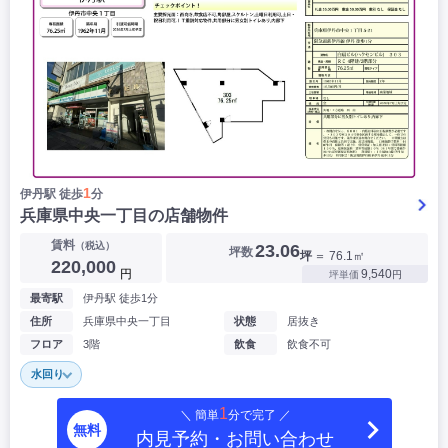
1
伊丹駅 徒歩
分
兵庫県中央一丁目の店舗物件
賃料
（税込）
23.06
坪数
坪
＝ 76.1㎡
220,000
円
9,540
坪単価
円
最寄駅
伊丹駅 徒歩1分
住所
兵庫県中央一丁目
状態
居抜き
フロア
3階
飲食
飲食不可
水回り
1
＼ 簡単
分で完了 ／
無料
内見予約・お問い合わせ