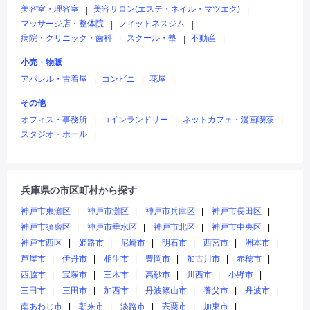
美容室・理容室
美容サロン(エステ・ネイル・マツエク)
|
|
マッサージ店・整体院
フィットネスジム
|
|
病院・クリニック・歯科
スクール・塾
不動産
|
|
|
小売・物販
アパレル・古着屋
コンビニ
花屋
|
|
|
その他
オフィス・事務所
コインランドリー
ネットカフェ・漫画喫茶
|
|
|
スタジオ・ホール
|
兵庫県の市区町村から探す
神戸市東灘区
神戸市灘区
神戸市兵庫区
神戸市長田区
神戸市須磨区
神戸市垂水区
神戸市北区
神戸市中央区
神戸市西区
姫路市
尼崎市
明石市
西宮市
洲本市
芦屋市
伊丹市
相生市
豊岡市
加古川市
赤穂市
西脇市
宝塚市
三木市
高砂市
川西市
小野市
三田市
三田市
加西市
丹波篠山市
養父市
丹波市
南あわじ市
朝来市
淡路市
宍粟市
加東市