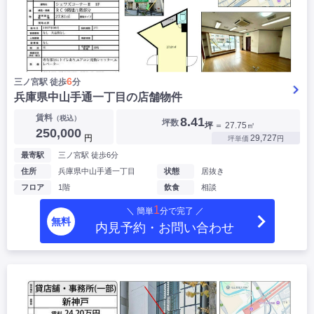
6
三ノ宮駅 徒歩
分
兵庫県中山手通一丁目の店舗物件
賃料
（税込）
8.41
坪数
坪
＝ 27.75㎡
250,000
円
29,727
坪単価
円
最寄駅
三ノ宮駅 徒歩6分
住所
兵庫県中山手通一丁目
状態
居抜き
フロア
1階
飲食
相談
1
＼ 簡単
分で完了 ／
無料
内見予約・お問い合わせ