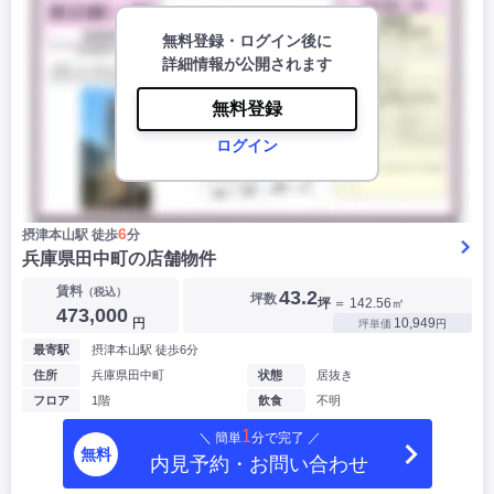
無料登録・ログイン後に
詳細情報が公開されます
無料登録
ログイン
6
摂津本山駅 徒歩
分
兵庫県田中町の店舗物件
賃料
（税込）
43.2
坪数
坪
＝ 142.56㎡
473,000
円
10,949
坪単価
円
最寄駅
摂津本山駅 徒歩6分
住所
兵庫県田中町
状態
居抜き
フロア
1階
飲食
不明
1
＼ 簡単
分で完了 ／
無料
内見予約・お問い合わせ