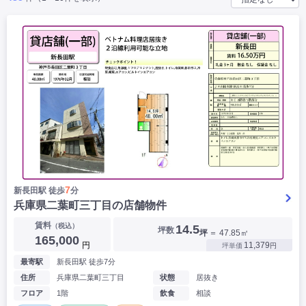
|
|
|
バー
カフェ・喫茶店・軽飲食
居酒屋・ダイニングバー・バル
|
|
ラーメン・中華料理
パン屋・ケーキ屋
|
|
お好み焼き・ステーキ・鉄板焼き
焼肉・韓国料理
|
|
|
洋食・レストラン
テイクアウト・デリバリー
そば・うどん
|
|
|
和食・寿司・小料理屋
カレー・インド料理
焼き鳥
|
|
|
タピオカ
すき焼き・しゃぶしゃぶ
パスタ・イタリア料理
|
|
ファーストフード・屋台
フレンチ・フランス料理
|
|
アジア料理・エスニック
カラオケ・パブ・スナック
サービス・医療
|
|
美容室・理容室
美容サロン(エステ・ネイル・マツエク)
|
|
マッサージ店・整体院
フィットネスジム
|
|
|
病院・クリニック・歯科
スクール・塾
不動産
7
新長田駅 徒歩
分
小売・物販
兵庫県二葉町三丁目の店舗物件
▶
|
|
|
アパレル・古着屋
コンビニ
花屋
賃料
（税込）
14.5
坪数
坪
＝ 47.85㎡
その他
165,000
円
11,379
坪単価
円
|
|
|
オフィス・事務所
コインランドリー
ネットカフェ・漫画喫茶
最寄駅
新長田駅 徒歩7分
|
スタジオ・ホール
住所
兵庫県二葉町三丁目
状態
居抜き
フロア
1階
飲食
相談
こだわり条件から探す