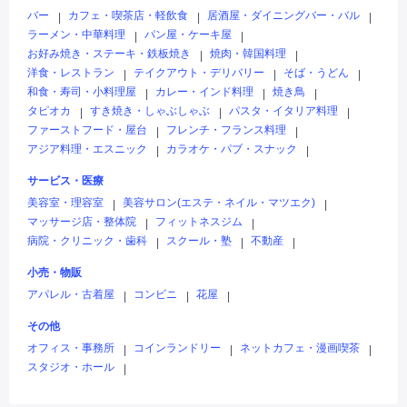
バー
カフェ・喫茶店・軽飲食
居酒屋・ダイニングバー・バル
|
|
|
ラーメン・中華料理
パン屋・ケーキ屋
|
|
お好み焼き・ステーキ・鉄板焼き
焼肉・韓国料理
|
|
洋食・レストラン
テイクアウト・デリバリー
そば・うどん
|
|
|
和食・寿司・小料理屋
カレー・インド料理
焼き鳥
|
|
|
タピオカ
すき焼き・しゃぶしゃぶ
パスタ・イタリア料理
|
|
|
ファーストフード・屋台
フレンチ・フランス料理
|
|
アジア料理・エスニック
カラオケ・パブ・スナック
|
|
サービス・医療
美容室・理容室
美容サロン(エステ・ネイル・マツエク)
|
|
マッサージ店・整体院
フィットネスジム
|
|
病院・クリニック・歯科
スクール・塾
不動産
|
|
|
小売・物販
アパレル・古着屋
コンビニ
花屋
|
|
|
その他
オフィス・事務所
コインランドリー
ネットカフェ・漫画喫茶
|
|
|
スタジオ・ホール
|