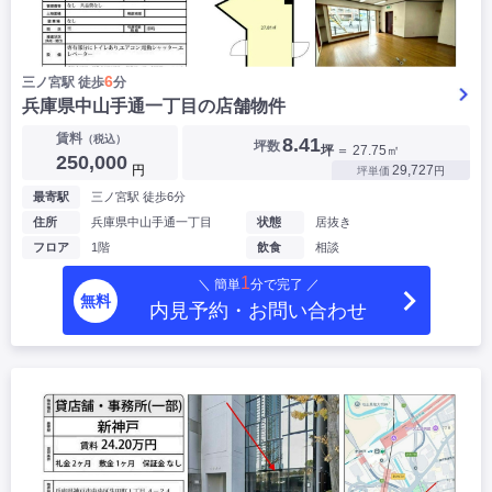
6
三ノ宮駅 徒歩
分
兵庫県中山手通一丁目の店舗物件
賃料
（税込）
8.41
坪数
坪
＝ 27.75㎡
250,000
円
29,727
坪単価
円
最寄駅
三ノ宮駅 徒歩6分
住所
兵庫県中山手通一丁目
状態
居抜き
フロア
1階
飲食
相談
1
＼ 簡単
分で完了 ／
無料
内見予約・お問い合わせ