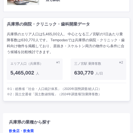
兵庫県の病院・クリニック・歯科開業データ
兵庫県のエリア人口は5,465,002人。 中心となる三ノ宮駅の1日あたり乗
降客数は630,770人です。 Tempodasでは兵庫県の病院・クリニック・歯
科向け物件を掲載しており、居抜き・スケルトン両方の物件から条件に合
う候補を比較検討できます。
※1
※2
エリア人口（兵庫県）
三ノ宮駅 乗降客数
5,465,002
630,770
人
人/日
※1：総務省「社会・人口統計体系」（2020年国勢調査/総人口）
※2：国土交通省「国土数値情報」（2024年調査/駅別乗降客数）
兵庫県の業種から探す
飲食店・飲食業