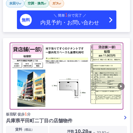
水回り
空調・換気
ガス
|
|
|
居抜き
スケルトン
指定なし
1
＼ 簡単
分で完了 ／
無料
内見予約・お問い合わせ
▶
1
板宿駅 徒歩
分
兵庫県平田町二丁目の店舗物件
賃料
（税込）
10.28
坪数
坪
＝ 33.92㎡