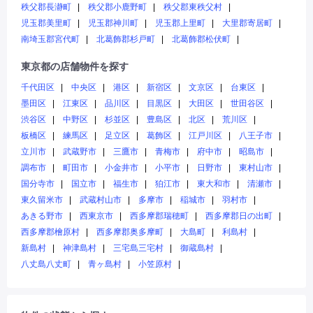
秩父郡長瀞町
秩父郡小鹿野町
秩父郡東秩父村
児玉郡美里町
児玉郡神川町
児玉郡上里町
大里郡寄居町
南埼玉郡宮代町
北葛飾郡杉戸町
北葛飾郡松伏町
東京都の店舗物件を探す
千代田区
中央区
港区
新宿区
文京区
台東区
墨田区
江東区
品川区
目黒区
大田区
世田谷区
渋谷区
中野区
杉並区
豊島区
北区
荒川区
板橋区
練馬区
足立区
葛飾区
江戸川区
八王子市
立川市
武蔵野市
三鷹市
青梅市
府中市
昭島市
調布市
町田市
小金井市
小平市
日野市
東村山市
国分寺市
国立市
福生市
狛江市
東大和市
清瀬市
東久留米市
武蔵村山市
多摩市
稲城市
羽村市
あきる野市
西東京市
西多摩郡瑞穂町
西多摩郡日の出町
西多摩郡檜原村
西多摩郡奥多摩町
大島町
利島村
新島村
神津島村
三宅島三宅村
御蔵島村
八丈島八丈町
青ヶ島村
小笠原村