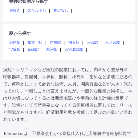
物件の状態から探す
居抜き
スケルトン
指定なし
駅から探す
姫路駅
加古川駅
芦屋駅
明石駅
三宮駅
三ノ宮駅
宝塚駅
尼崎駅
西宮駅
西宮北口駅
病院・クリニックなど医院の開業においては、内科から整形外科、
呼吸器科、胃腸科、耳鼻科、眼科、小児科、歯科など多岐に渡るの
で、何科かによって必要な設備、人員、開業資金などが大きく異な
っており、一概なことは言えませんが、一般的な開業と同様に、や
はり大切になってくるのは開業地選びや事前の経営計画の策定で
す。設備として当然重要になってくる医療機器に関しては、リース
と割賦がありますが、経済耐用年数を考慮して選ぶのが良いと言わ
れています。

Tempodasは、不動産会社から直接仕入れた店舗物件情報を閲覧で