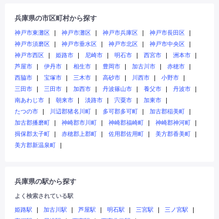
兵庫県の市区町村から探す
神戸市東灘区
神戸市灘区
神戸市兵庫区
神戸市長田区
神戸市須磨区
神戸市垂水区
神戸市北区
神戸市中央区
神戸市西区
姫路市
尼崎市
明石市
西宮市
洲本市
芦屋市
伊丹市
相生市
豊岡市
加古川市
赤穂市
西脇市
宝塚市
三木市
高砂市
川西市
小野市
三田市
三田市
加西市
丹波篠山市
養父市
丹波市
南あわじ市
朝来市
淡路市
宍粟市
加東市
たつの市
川辺郡猪名川町
多可郡多可町
加古郡稲美町
加古郡播磨町
神崎郡市川町
神崎郡福崎町
神崎郡神河町
揖保郡太子町
赤穂郡上郡町
佐用郡佐用町
美方郡香美町
美方郡新温泉町
兵庫県の駅から探す
よく検索されている駅
姫路駅
加古川駅
芦屋駅
明石駅
三宮駅
三ノ宮駅