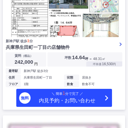
3
新神戸駅 徒歩
分
兵庫県生田町一丁目の店舗物件
賃料
（税込）
14.64
坪数
坪
＝ 48.31㎡
242,000
円
16,530
坪単価
円
最寄駅
新神戸駅 徒歩3分
住所
兵庫県生田町一丁目
状態
居抜き
フロア
1階
飲食
飲食不可
1
＼ 簡単
分で完了 ／
無料
内見予約・お問い合わせ