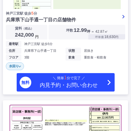
5
神戸三宮駅 徒歩
分
兵庫県下山手通一丁目の店舗物件
賃料
（税込）
12.99
坪数
坪
＝ 42.87㎡
242,000
円
18,630
坪単価
円
最寄駅
神戸三宮駅 徒歩5分
住所
兵庫県下山手通一丁目
状態
居抜き
フロア
3階
飲食
重飲食・軽飲食
水回り
1
＼ 簡単
分で完了 ／
無料
内見予約・お問い合わせ