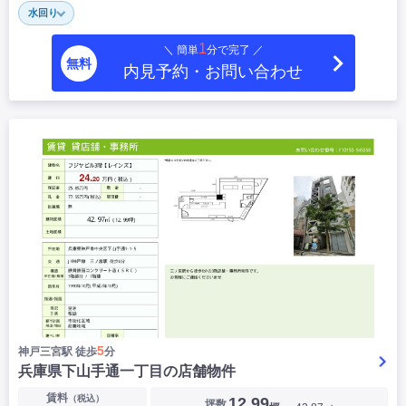
水回り
1
＼ 簡単
分で完了 ／
無料
内見予約・お問い合わせ
5
神戸三宮駅 徒歩
分
兵庫県下山手通一丁目の店舗物件
賃料
（税込）
12.99
坪数