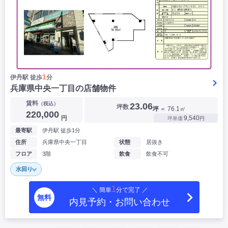
1
伊丹駅 徒歩
分
兵庫県中央一丁目の店舗物件
賃料
（税込）
23.06
坪数
坪
＝ 76.1㎡
220,000
円
9,540
坪単価
円
最寄駅
伊丹駅 徒歩1分
住所
兵庫県中央一丁目
状態
居抜き
フロア
3階
飲食
飲食不可
水回り
1
＼ 簡単
分で完了 ／
無料
内見予約・お問い合わせ