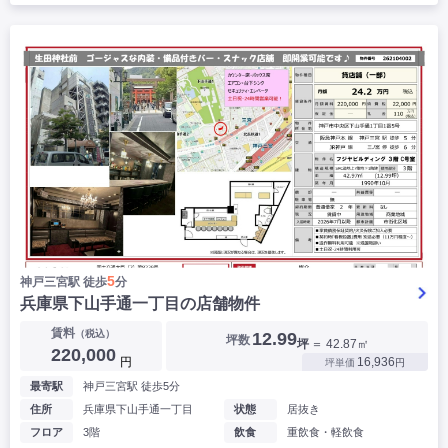
5
神戸三宮駅 徒歩
分
兵庫県下山手通一丁目の店舗物件
賃料
（税込）
12.99
坪数
坪
＝ 42.87㎡
220,000
円
16,936
坪単価
円
最寄駅
神戸三宮駅 徒歩5分
住所
兵庫県下山手通一丁目
状態
居抜き
フロア
3階
飲食
重飲食・軽飲食