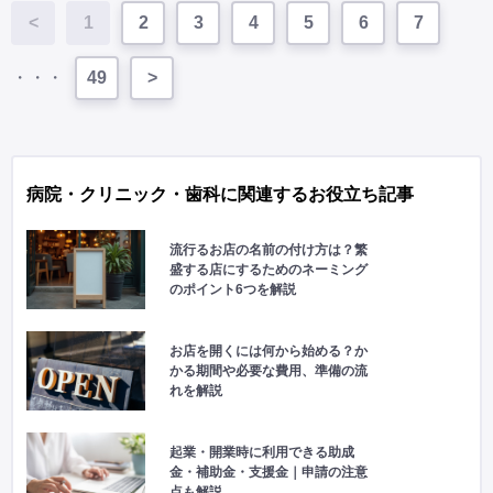
<
1
2
3
4
5
6
7
・・・
49
>
病院・クリニック・歯科に関連するお役立ち記事
流行るお店の名前の付け方は？繁
盛する店にするためのネーミング
のポイント6つを解説
お店を開くには何から始める？か
かる期間や必要な費用、準備の流
れを解説
起業・開業時に利用できる助成
金・補助金・支援金｜申請の注意
点も解説