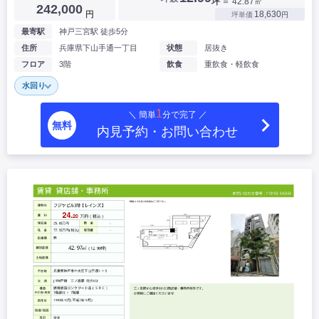
坪
＝ 42.87㎡
242,000
円
18,630
坪単価
円
最寄駅
神戸三宮駅 徒歩5分
住所
兵庫県下山手通一丁目
状態
居抜き
フロア
3階
飲食
重飲食・軽飲食
水回り
1
＼ 簡単
分で完了 ／
無料
内見予約・お問い合わせ