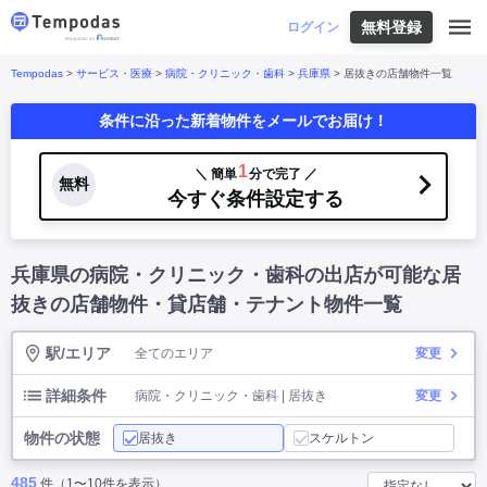
無料登録
はじめての方へ
ログイン
Tempodas
>
サービス・医療
>
病院・クリニック・歯科
>
兵庫県
> 居抜きの店舗物件一覧
Tempodasとは
都道府県や業種から探す
条件に沿った新着物件をメールでお届け！
便利な機能
都道府県から探す
お役立ちコンテンツ
北海道
・
東北
北海道
|
青森県
|
岩手県
|
宮城県
|
秋田県
|
1
＼ 簡単
分で完了 ／
利用イメージ
無料
山形県
|
福島県
|
今すぐ条件設定する
関東
東京都
|
神奈川県
|
埼玉県
|
千葉県
|
栃木県
|
よくあるご質問
茨城県
|
群馬県
|
中部
山梨県
|
長野県
|
石川県
|
新潟県
|
富山県
|
兵庫県の病院・クリニック・歯科の出店が可能な居
お問い合わせ
福井県
|
愛知県
|
岐阜県
|
静岡県
|
近畿
大阪府
|
兵庫県
|
京都府
|
滋賀県
|
奈良県
|
抜きの店舗物件・貸店舗・テナント物件一覧
和歌山県
|
三重県
|
中国
岡山県
|
広島県
|
鳥取県
|
島根県
|
山口県
|
駅/エリア
全てのエリア
変更
四国
香川県
|
徳島県
|
愛媛県
|
高知県
|
九州
福岡県
|
佐賀県
|
長崎県
|
熊本県
|
大分県
|
詳細条件
病院・クリニック・歯科 | 居抜き
変更
宮崎県
|
鹿児島県
|
沖縄県
|
物件の状態
居抜き
スケルトン
業種から探す
485
件（1〜10件を表示）
飲食店・飲食業