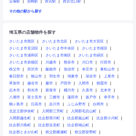
宝塚駅
尼崎駅
西宮駅
西宮北口駅
その他の駅から探す
埼玉県の店舗物件を探す
さいたま市西区
さいたま市北区
さいたま市大宮区
さいたま市見沼区
さいたま市中央区
さいたま市桜区
さいたま市浦和区
さいたま市南区
さいたま市緑区
さいたま市岩槻区
川越市
熊谷市
川口市
行田市
秩父市
所沢市
飯能市
加須市
本庄市
東松山市
春日部市
狭山市
羽生市
鴻巣市
深谷市
上尾市
草加市
越谷市
蕨市
戸田市
入間市
朝霞市
志木市
和光市
新座市
桶川市
久喜市
北本市
八潮市
富士見市
三郷市
蓮田市
坂戸市
幸手市
鶴ヶ島市
日高市
吉川市
ふじみ野市
白岡市
北足立郡伊奈町
入間郡三芳町
入間郡毛呂山町
入間郡越生町
比企郡滑川町
比企郡嵐山町
比企郡小川町
比企郡川島町
比企郡吉見町
比企郡鳩山町
比企郡ときがわ町
秩父郡横瀬町
秩父郡皆野町