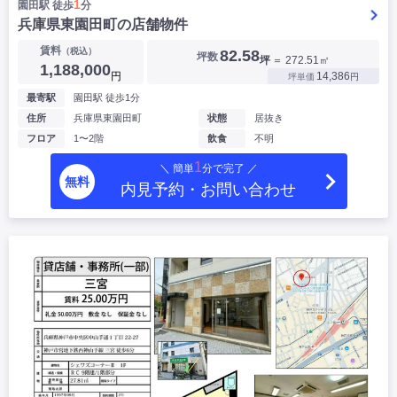
1
園田駅 徒歩
分
兵庫県東園田町の店舗物件
賃料
（税込）
82.58
坪数
坪
＝ 272.51㎡
1,188,000
円
14,386
坪単価
円
最寄駅
園田駅 徒歩1分
住所
兵庫県東園田町
状態
居抜き
フロア
1〜2階
飲食
不明
1
＼ 簡単
分で完了 ／
無料
内見予約・お問い合わせ