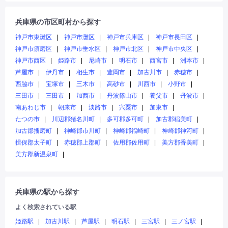
兵庫県の市区町村から探す
神戸市東灘区
神戸市灘区
神戸市兵庫区
神戸市長田区
神戸市須磨区
神戸市垂水区
神戸市北区
神戸市中央区
神戸市西区
姫路市
尼崎市
明石市
西宮市
洲本市
芦屋市
伊丹市
相生市
豊岡市
加古川市
赤穂市
西脇市
宝塚市
三木市
高砂市
川西市
小野市
三田市
三田市
加西市
丹波篠山市
養父市
丹波市
南あわじ市
朝来市
淡路市
宍粟市
加東市
たつの市
川辺郡猪名川町
多可郡多可町
加古郡稲美町
加古郡播磨町
神崎郡市川町
神崎郡福崎町
神崎郡神河町
揖保郡太子町
赤穂郡上郡町
佐用郡佐用町
美方郡香美町
美方郡新温泉町
兵庫県の駅から探す
よく検索されている駅
姫路駅
加古川駅
芦屋駅
明石駅
三宮駅
三ノ宮駅