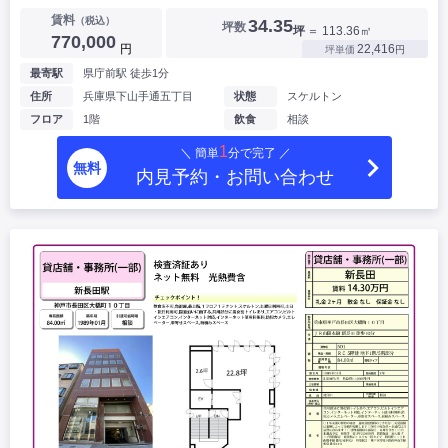
賃料
（税込）
34.35
坪数
坪
＝ 113.36㎡
770,000
円
22,416
坪単価
円
最寄駅
県庁前駅 徒歩1分
住所
兵庫県下山手通五丁目
状態
スケルトン
フロア
1階
飲食
相談
1
＼ 簡単
分で完了 ／
無料
内見予約・お問い合わせ