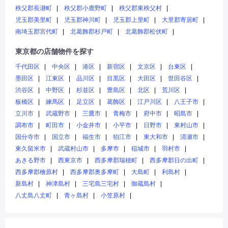
秩父郡長瀞町
秩父郡小鹿野町
秩父郡東秩父村
児玉郡美里町
児玉郡神川町
児玉郡上里町
大里郡寄居町
南埼玉郡宮代町
北葛飾郡杉戸町
北葛飾郡松伏町
東京都の店舗物件を探す
千代田区
中央区
港区
新宿区
文京区
台東区
墨田区
江東区
品川区
目黒区
大田区
世田谷区
渋谷区
中野区
杉並区
豊島区
北区
荒川区
板橋区
練馬区
足立区
葛飾区
江戸川区
八王子市
立川市
武蔵野市
三鷹市
青梅市
府中市
昭島市
調布市
町田市
小金井市
小平市
日野市
東村山市
国分寺市
国立市
福生市
狛江市
東大和市
清瀬市
東久留米市
武蔵村山市
多摩市
稲城市
羽村市
あきる野市
西東京市
西多摩郡瑞穂町
西多摩郡日の出町
西多摩郡檜原村
西多摩郡奥多摩町
大島町
利島村
新島村
神津島村
三宅島三宅村
御蔵島村
八丈島八丈町
青ヶ島村
小笠原村