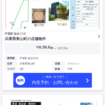
15
芦屋駅 徒歩
分
兵庫県東山町の店舗物件
▶
36.6
坪数
坪
＝ 120.78㎡
最寄駅
芦屋駅 徒歩15分
住所
兵庫県東山町
状態
スケルトン
フロア
1階
飲食
不明
1
＼ 簡単
分で完了 ／
無料
内見予約・お問い合わせ