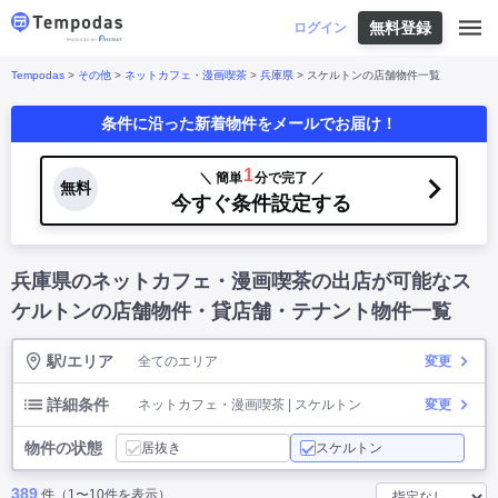
無料登録
はじめての方へ
ログイン
Tempodas
>
その他
>
ネットカフェ・漫画喫茶
>
兵庫県
> スケルトンの店舗物件一覧
Tempodasとは
都道府県や業種から探す
条件に沿った新着物件をメールでお届け！
便利な機能
都道府県から探す
お役立ちコンテンツ
北海道
・
東北
北海道
|
青森県
|
岩手県
|
宮城県
|
秋田県
|
1
＼ 簡単
分で完了 ／
利用イメージ
無料
山形県
|
福島県
|
今すぐ条件設定する
関東
東京都
|
神奈川県
|
埼玉県
|
千葉県
|
栃木県
|
よくあるご質問
茨城県
|
群馬県
|
中部
山梨県
|
長野県
|
石川県
|
新潟県
|
富山県
|
兵庫県のネットカフェ・漫画喫茶の出店が可能なス
お問い合わせ
福井県
|
愛知県
|
岐阜県
|
静岡県
|
近畿
大阪府
|
兵庫県
|
京都府
|
滋賀県
|
奈良県
|
ケルトンの店舗物件・貸店舗・テナント物件一覧
和歌山県
|
三重県
|
中国
岡山県
|
広島県
|
鳥取県
|
島根県
|
山口県
|
駅/エリア
全てのエリア
変更
四国
香川県
|
徳島県
|
愛媛県
|
高知県
|
九州
福岡県
|
佐賀県
|
長崎県
|
熊本県
|
大分県
|
詳細条件
ネットカフェ・漫画喫茶 | スケルトン
変更
宮崎県
|
鹿児島県
|
沖縄県
|
物件の状態
居抜き
スケルトン
業種から探す
389
件（1〜10件を表示）
飲食店・飲食業