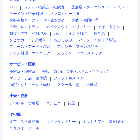
バー
カフェ・喫茶店・軽飲食
居酒屋・ダイニングバー・バル
|
|
|
ラーメン・中華料理
パン屋・ケーキ屋
|
|
お好み焼き・ステーキ・鉄板焼き
焼肉・韓国料理
|
|
洋食・レストラン
テイクアウト・デリバリー
そば・うどん
|
|
|
和食・寿司・小料理屋
カレー・インド料理
焼き鳥
|
|
|
タピオカ
すき焼き・しゃぶしゃぶ
パスタ・イタリア料理
|
|
|
ファーストフード・屋台
フレンチ・フランス料理
|
|
アジア料理・エスニック
カラオケ・パブ・スナック
|
|
サービス・医療
美容室・理容室
美容サロン(エステ・ネイル・マツエク)
|
|
マッサージ店・整体院
フィットネスジム
|
|
病院・クリニック・歯科
スクール・塾
不動産
|
|
|
小売・物販
アパレル・古着屋
コンビニ
花屋
|
|
|
その他
オフィス・事務所
コインランドリー
ネットカフェ・漫画喫茶
|
|
|
スタジオ・ホール
|