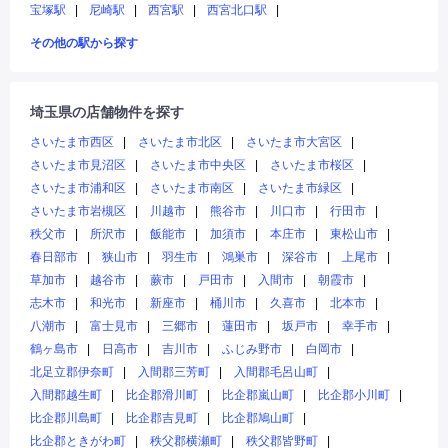
宝塚駅
尼崎駅
西宮駅
西宮北口駅
その他の駅から探す
埼玉県の店舗物件を探す
さいたま市西区
さいたま市北区
さいたま市大宮区
さいたま市見沼区
さいたま市中央区
さいたま市桜区
さいたま市浦和区
さいたま市南区
さいたま市緑区
さいたま市岩槻区
川越市
熊谷市
川口市
行田市
秩父市
所沢市
飯能市
加須市
本庄市
東松山市
春日部市
狭山市
羽生市
鴻巣市
深谷市
上尾市
草加市
越谷市
蕨市
戸田市
入間市
朝霞市
志木市
和光市
新座市
桶川市
久喜市
北本市
八潮市
富士見市
三郷市
蓮田市
坂戸市
幸手市
鶴ヶ島市
日高市
吉川市
ふじみ野市
白岡市
北足立郡伊奈町
入間郡三芳町
入間郡毛呂山町
入間郡越生町
比企郡滑川町
比企郡嵐山町
比企郡小川町
比企郡川島町
比企郡吉見町
比企郡鳩山町
比企郡ときがわ町
秩父郡横瀬町
秩父郡皆野町