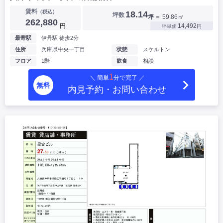
賃料
（税込）
18.14
坪数
坪
＝ 59.86㎡
262,880
円
14,492
坪単価
円
最寄駅
伊丹駅 徒歩2分
住所
兵庫県中央一丁目
状態
スケルトン
フロア
1階
飲食
相談
1
＼ 簡単
分で完了 ／
無料
内見予約・お問い合わせ