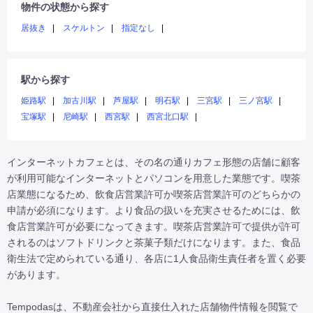
物件の状態から探す
居抜き
スケルトン
指定なし
駅から探す
姫路駅
加古川駅
芦屋駅
明石駅
三宮駅
三ノ宮駅
宝塚駅
尼崎駅
西宮駅
西宮北口駅
インターネットカフェとは、その名の通りカフェ形態の店舗に顧客
が利用可能なインターネットとパソコンを用意した業態です。喫茶
店業態になるため、飲食店営業許可か喫茶店営業許可のどちらかの
申請が必須になります。より食品の扱いを充実させるためには、飲
食店営業許可が必要になってきます。喫茶店営業許可で提供が許可
されるのはソフトドリンクと茶菓子類だけになります。また、食品
衛生法で定められている通り、各店に1人食品衛生責任者を置く必要
があります。

Tempodasは、不動産会社から直接仕入れた店舗物件情報を閲覧で