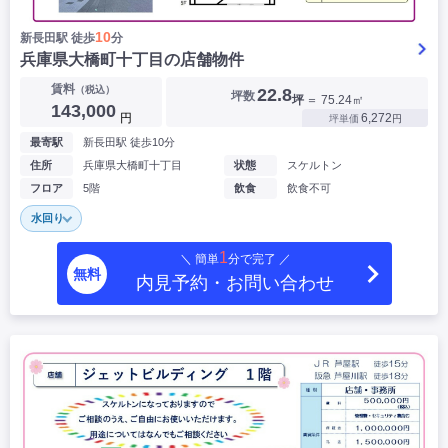
10
新長田駅 徒歩
分
兵庫県大橋町十丁目の店舗物件
賃料
（税込）
22.8
坪数
坪
＝ 75.24㎡
143,000
円
6,272
坪単価
円
最寄駅
新長田駅 徒歩10分
住所
兵庫県大橋町十丁目
状態
スケルトン
フロア
5階
飲食
飲食不可
水回り
1
＼ 簡単
分で完了 ／
無料
内見予約・お問い合わせ