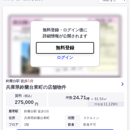
|
|
|
バー
カフェ・喫茶店・軽飲食
居酒屋・ダイニングバー・バル
|
|
ラーメン・中華料理
パン屋・ケーキ屋
|
|
お好み焼き・ステーキ・鉄板焼き
焼肉・韓国料理
|
|
|
洋食・レストラン
テイクアウト・デリバリー
そば・うどん
|
|
|
無料登録・ログイン後に
和食・寿司・小料理屋
カレー・インド料理
焼き鳥
|
|
|
タピオカ
詳細情報が公開されます
すき焼き・しゃぶしゃぶ
パスタ・イタリア料理
|
|
ファーストフード・屋台
フレンチ・フランス料理
|
|
アジア料理・エスニック
無料登録
カラオケ・パブ・スナック
サービス・医療
ログイン
|
|
美容室・理容室
美容サロン(エステ・ネイル・マツエク)
|
|
マッサージ店・整体院
フィットネスジム
|
|
|
病院・クリニック・歯科
スクール・塾
不動産
1
鈴蘭台駅 徒歩
分
小売・物販
兵庫県鈴蘭台東町の店舗物件
|
|
|
アパレル・古着屋
コンビニ
花屋
賃料
（税込）
24.71
坪数
坪
＝ 81.54㎡
その他
275,000
円
11,129
坪単価
円
|
|
|
オフィス・事務所
コインランドリー
ネットカフェ・漫画喫茶
最寄駅
鈴蘭台駅 徒歩1分
|
スタジオ・ホール
住所
兵庫県鈴蘭台東町
状態
スケルトン
フロア
1階
飲食
飲食不可
こだわり条件から探す