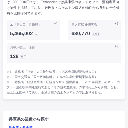
は1,280,000円です。 Tempodasでは兵庫県のネットカフェ・漫画喫茶向
け物件を掲載しており、居抜き・スケルトン両方の物件から条件に合う候
補を比較検討できます。
※1
※2
エリア人口（兵庫県）
三ノ宮駅 乗降客数
5,465,002
630,770
人
人/日
※3
月平均売上（全国）
128
万円
※1：総務省「社会・人口統計体系」（2020年国勢調査/総人口）
※2：国土交通省「国土数値情報」（2024年調査/駅別乗降客数）
※3：総務省・経済産業省「経済センサス‐活動調査」（2021年調査）のネットカ
フェ・漫画喫茶関連業態である「その他の遊戯場」の平均売上から算出。なお、
売上は全国平均であり、個別店舗の売上を示すものではありません。
兵庫県の業種から探す
飲食店・飲食業