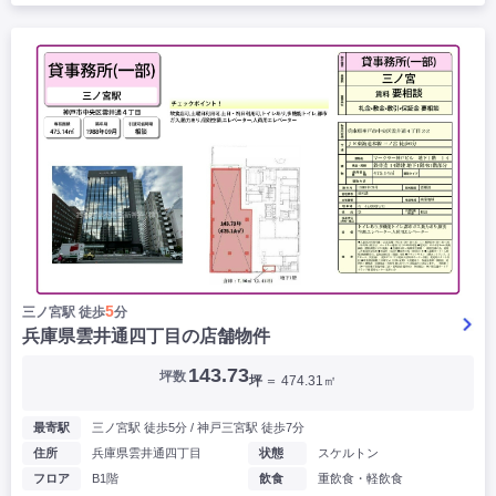
5
三ノ宮駅 徒歩
分
兵庫県雲井通四丁目の店舗物件
143.73
坪数
坪
＝ 474.31㎡
最寄駅
三ノ宮駅 徒歩5分 / 神戸三宮駅 徒歩7分
住所
兵庫県雲井通四丁目
状態
スケルトン
フロア
B1階
飲食
重飲食・軽飲食