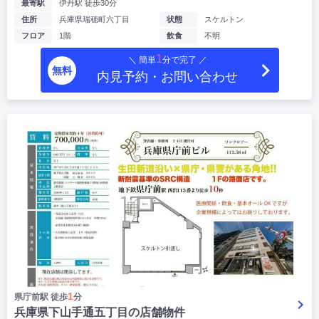
最寄駅
伊丹駅 徒歩30分
住所
兵庫県瑞穂町六丁目
状態
スケルトン
フロア
1階
飲食
不明
1
＼ 簡単
分で完了 ／
無料
内見予約・お問い合わせ
1
県庁前駅 徒歩
分
兵庫県下山手通五丁目の店舗物件