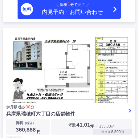
1
＼ 簡単
分で完了 ／
|
|
|
居抜き
スケルトン
指定なし
無料
内見予約・お問い合わせ
30
伊丹駅 徒歩
分
兵庫県瑞穂町六丁目の店舗物件
賃料
（税込）
41.01
坪数
坪
＝ 135.33㎡
360,888
円
8,800
坪単価
円