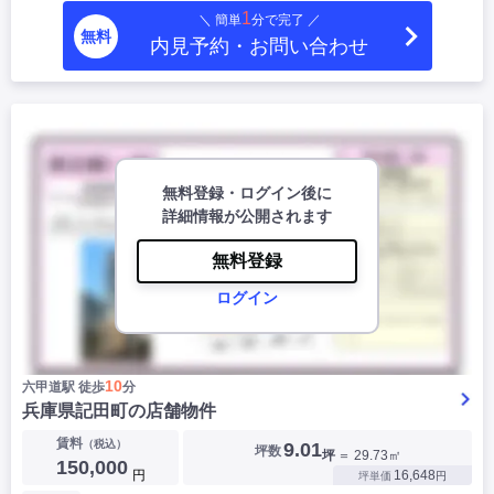
1
＼ 簡単
分で完了 ／
無料
内見予約・お問い合わせ
無料登録・ログイン後に
詳細情報が公開されます
無料登録
ログイン
10
六甲道駅 徒歩
分
兵庫県記田町の店舗物件
賃料
（税込）
9.01
坪数
坪
＝ 29.73㎡
150,000
円
16,648
坪単価
円