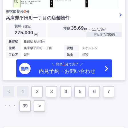
3
板宿駅 徒歩
分
兵庫県平田町一丁目の店舗物件
賃料
（税込）
35.69
坪数
坪
＝ 117.78㎡
275,000
円
7,705
坪単価
円
最寄駅
板宿駅 徒歩3分
住所
兵庫県平田町一丁目
状態
スケルトン
フロア
1階
飲食
相談
1
＼ 簡単
分で完了 ／
無料
内見予約・お問い合わせ
<
1
2
3
4
5
6
7
・・・
39
>