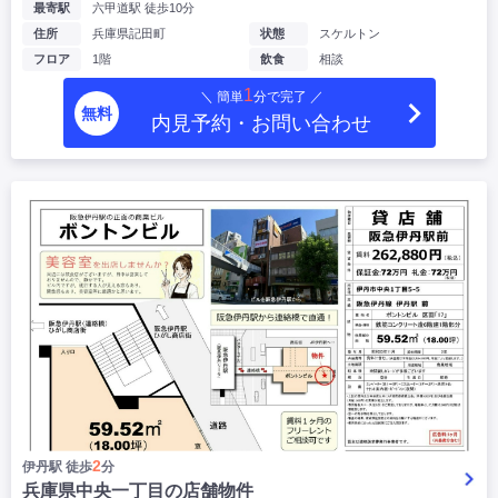
最寄駅
六甲道駅 徒歩10分
住所
兵庫県記田町
状態
スケルトン
フロア
1階
飲食
相談
1
＼ 簡単
分で完了 ／
無料
内見予約・お問い合わせ
2
伊丹駅 徒歩
分
兵庫県中央一丁目の店舗物件