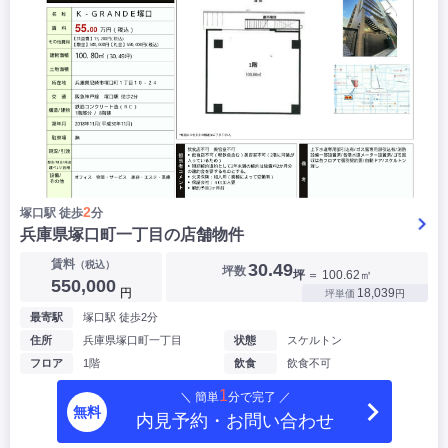
2
塚口駅 徒歩
分
兵庫県塚口町一丁目の店舗物件
賃料
（税込）
30.49
坪数
坪
＝ 100.62㎡
550,000
円
18,039
坪単価
円
最寄駅
塚口駅 徒歩2分
住所
兵庫県塚口町一丁目
状態
スケルトン
フロア
1階
飲食
飲食不可
1
＼ 簡単
分で完了 ／
無料
内見予約・お問い合わせ