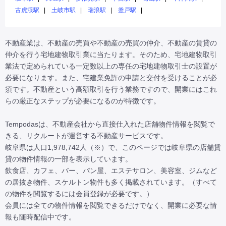
古虎渓駅
土岐市駅
瑞浪駅
釜戸駅
不動産業は、不動産の売買や不動産の売買の仲介、不動産の賃貸の
仲介を行う宅地建物取引業に当たります。そのため、宅地建物取引
業法で定められている一定数以上の専任の宅地建物取引士の設置が
必要になります。また、宅建業免許の申請と交付を受けることが必
須です。不動産という高額取引を行う業務ですので、開業にはこれ
らの厳正なステップが必要になるのが特徴です。

Tempodasは、不動産会社から直接仕入れた店舗物件情報を閲覧で
きる、リクルートが運営する不動産サービスです。

岐阜県は人口1,978,742人（※）で、このページでは岐阜県の店舗賃
貸の物件情報の一部を表示しています。

飲食店、カフェ、バー、パン屋、エステサロン、美容室、ジムなど
の居抜き物件、スケルトン物件も多く掲載されています。（すべて
の物件を閲覧するには会員登録が必要です。）

会員には全ての物件情報を閲覧できるだけでなく、開業に必要な情
報も随時配信中です。
