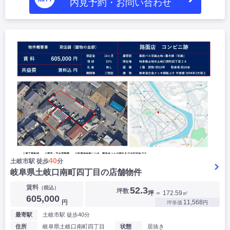
内見予約・お問い合わせ
40
土岐市駅 徒歩
分
岐阜県土岐口南町四丁目の店舗物件
賃料
（税込）
52.3
坪数
坪
＝ 172.59㎡
605,000
円
11,568
坪単価
円
最寄駅
土岐市駅 徒歩40分
住所
岐阜県土岐口南町四丁目
状態
居抜き