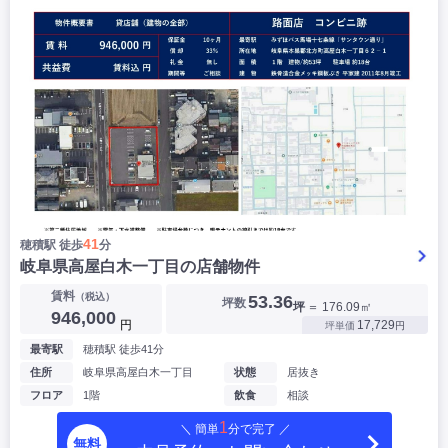
41
穂積駅 徒歩
分
岐阜県高屋白木一丁目の店舗物件
賃料
（税込）
53.36
坪数
坪
＝ 176.09㎡
946,000
円
17,729
坪単価
円
最寄駅
穂積駅 徒歩41分
住所
岐阜県高屋白木一丁目
状態
居抜き
フロア
1階
飲食
相談
1
＼ 簡単
分で完了 ／
無料