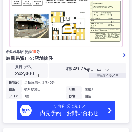
48
名鉄岐阜駅 徒歩
分
岐阜県鷺山の店舗物件
賃料
（税込）
49.75
坪数
坪
＝ 164.17㎡
242,000
円
4,864
坪単価
円
最寄駅
名鉄岐阜駅 徒歩48分
住所
岐阜県鷺山
状態
居抜き
フロア
1階
飲食
相談
1
＼ 簡単
分で完了 ／
無料
内見予約・お問い合わせ