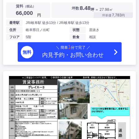
賃料
（税込）
8.48
坪数
坪
＝ 27.98㎡
66,000
円
7,783
坪単価
円
最寄駅
JR/岐阜駅 徒歩13分 / JR/岐阜駅 徒歩13分
住所
岐阜県日ノ出町
状態
居抜き
フロア
5階
飲食
相談
1
＼ 簡単
分で完了 ／
無料
内見予約・お問い合わせ