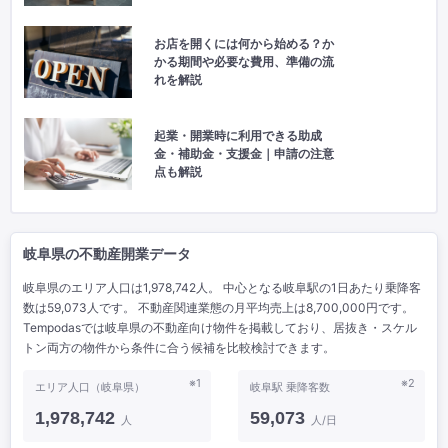
お店を開くには何から始める？か
かる期間や必要な費用、準備の流
れを解説
起業・開業時に利用できる助成
金・補助金・支援金｜申請の注意
点も解説
岐阜県の不動産開業データ
岐阜県のエリア人口は1,978,742人。 中心となる岐阜駅の1日あたり乗降客
数は59,073人です。 不動産関連業態の月平均売上は8,700,000円です。
Tempodasでは岐阜県の不動産向け物件を掲載しており、居抜き・スケル
トン両方の物件から条件に合う候補を比較検討できます。
※1
※2
エリア人口（岐阜県）
岐阜駅 乗降客数
1,978,742
59,073
人
人/日