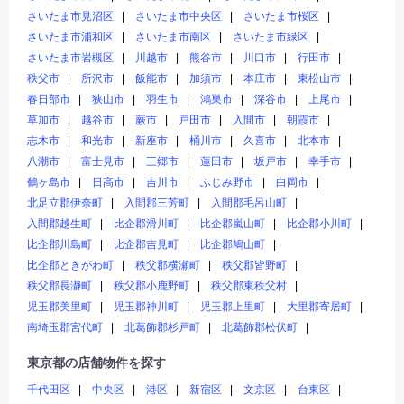
さいたま市見沼区
さいたま市中央区
さいたま市桜区
さいたま市浦和区
さいたま市南区
さいたま市緑区
さいたま市岩槻区
川越市
熊谷市
川口市
行田市
秩父市
所沢市
飯能市
加須市
本庄市
東松山市
春日部市
狭山市
羽生市
鴻巣市
深谷市
上尾市
草加市
越谷市
蕨市
戸田市
入間市
朝霞市
志木市
和光市
新座市
桶川市
久喜市
北本市
八潮市
富士見市
三郷市
蓮田市
坂戸市
幸手市
鶴ヶ島市
日高市
吉川市
ふじみ野市
白岡市
北足立郡伊奈町
入間郡三芳町
入間郡毛呂山町
入間郡越生町
比企郡滑川町
比企郡嵐山町
比企郡小川町
比企郡川島町
比企郡吉見町
比企郡鳩山町
比企郡ときがわ町
秩父郡横瀬町
秩父郡皆野町
秩父郡長瀞町
秩父郡小鹿野町
秩父郡東秩父村
児玉郡美里町
児玉郡神川町
児玉郡上里町
大里郡寄居町
南埼玉郡宮代町
北葛飾郡杉戸町
北葛飾郡松伏町
東京都の店舗物件を探す
千代田区
中央区
港区
新宿区
文京区
台東区