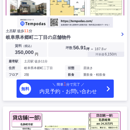
11
土呂駅 徒歩
分
岐阜県本郷町二丁目の店舗物件
賃料
（税込）
56.91
坪数
坪
＝ 187.8㎡
350,000
円
6,150
坪単価
円
最寄駅
土呂駅 徒歩11分
住所
岐阜県本郷町二丁目
状態
居抜き
フロア
2階
飲食
重飲食・軽飲食
1
＼ 簡単
分で完了 ／
無料
内見予約・お問い合わせ