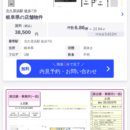
7
北久里浜駅 徒歩
分
岐阜県の店舗物件
賃料
（税込）
6.86
坪数
坪
＝ 22.64㎡
38,500
円
5,612
坪単価
円
最寄駅
北久里浜駅 徒歩7分
住所
岐阜県
状態
居抜き
フロア
1階
飲食
不明
1
＼ 簡単
分で完了 ／
無料
内見予約・お問い合わせ