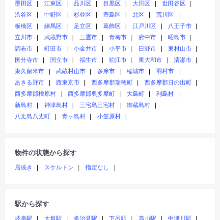
墨田区
江東区
品川区
目黒区
大田区
世田谷区
渋谷区
中野区
杉並区
豊島区
北区
荒川区
板橋区
練馬区
足立区
葛飾区
江戸川区
八王子市
立川市
武蔵野市
三鷹市
青梅市
府中市
昭島市
調布市
町田市
小金井市
小平市
日野市
東村山市
国分寺市
国立市
福生市
狛江市
東大和市
清瀬市
東久留米市
武蔵村山市
多摩市
稲城市
羽村市
あきる野市
西東京市
西多摩郡瑞穂町
西多摩郡日の出町
西多摩郡檜原村
西多摩郡奥多摩町
大島町
利島村
新島村
神津島村
三宅島三宅村
御蔵島村
八丈島八丈町
青ヶ島村
小笠原村
物件の状態から探す
居抜き
スケルトン
指定なし
駅から探す
岐阜駅
大垣駅
多治見駅
下呂駅
高山駅
中津川駅