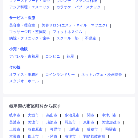
ファーストフード・屋台
フレンチ・フランス料理
|
|
アジア料理・エスニック
カラオケ・パブ・スナック
|
|
サービス・医療
美容室・理容室
美容サロン(エステ・ネイル・マツエク)
|
|
マッサージ店・整体院
フィットネスジム
|
|
病院・クリニック・歯科
スクール・塾
不動産
|
|
|
小売・物販
アパレル・古着屋
コンビニ
花屋
|
|
|
その他
オフィス・事務所
コインランドリー
ネットカフェ・漫画喫茶
|
|
|
スタジオ・ホール
|
岐阜県の市区町村から探す
岐阜市
大垣市
高山市
多治見市
関市
中津川市
美濃市
美濃市
瑞浪市
羽島市
恵那市
美濃加茂市
土岐市
各務原市
可児市
山県市
瑞穂市
飛騨市
本巣市
郡上市
下呂市
海津市
羽島郡岐南町