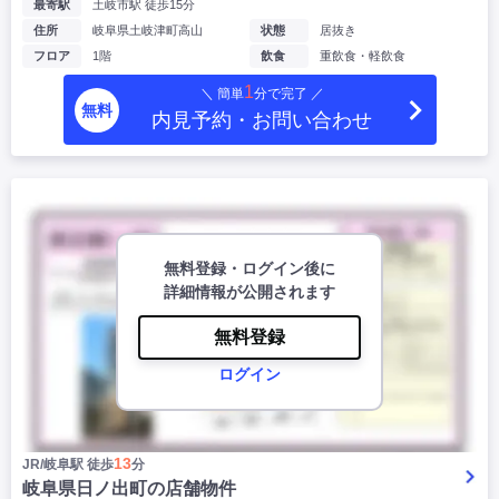
最寄駅
土岐市駅 徒歩15分
住所
岐阜県土岐津町高山
状態
居抜き
フロア
1階
飲食
重飲食・軽飲食
1
＼ 簡単
分で完了 ／
無料
内見予約・お問い合わせ
無料登録・ログイン後に
詳細情報が公開されます
無料登録
ログイン
13
JR/岐阜駅 徒歩
分
岐阜県日ノ出町の店舗物件