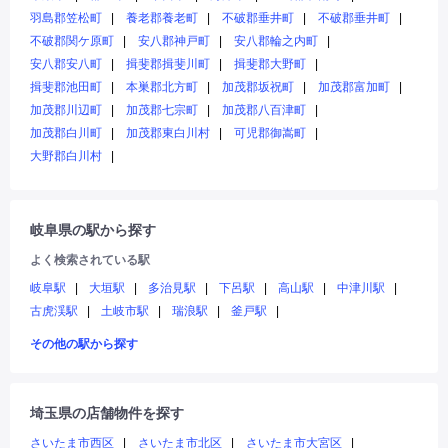
羽島郡笠松町
養老郡養老町
不破郡垂井町
不破郡垂井町
不破郡関ケ原町
安八郡神戸町
安八郡輪之内町
安八郡安八町
揖斐郡揖斐川町
揖斐郡大野町
揖斐郡池田町
本巣郡北方町
加茂郡坂祝町
加茂郡富加町
加茂郡川辺町
加茂郡七宗町
加茂郡八百津町
加茂郡白川町
加茂郡東白川村
可児郡御嵩町
大野郡白川村
岐阜県の駅から探す
よく検索されている駅
岐阜駅
大垣駅
多治見駅
下呂駅
高山駅
中津川駅
古虎渓駅
土岐市駅
瑞浪駅
釜戸駅
その他の駅から探す
埼玉県の店舗物件を探す
さいたま市西区
さいたま市北区
さいたま市大宮区