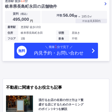
13
恵那駅 徒歩
分
岐阜県長島町永田の店舗物件
賃料
（税込）
56.06
坪数
坪
＝ 185.0㎡
495,000
円
8,830
坪単価
円
最寄駅
恵那駅 徒歩13分
住所
岐阜県長島町永田
状態
居抜き
フロア
1階
飲食
不明
1
＼ 簡単
分で完了 ／
無料
内見予約・お問い合わせ
不動産に関連するお役立ち記事
流行るお店の名前の付け方は？繁
盛する店にするためのネーミング
のポイント6つを解説