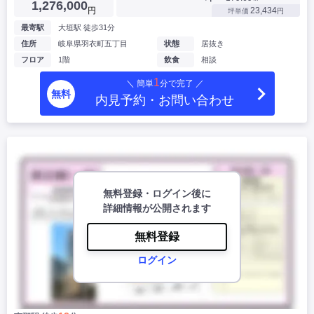
1,276,000
円
23,434
坪単価
円
最寄駅
大垣駅 徒歩31分
住所
岐阜県羽衣町五丁目
状態
居抜き
フロア
1階
飲食
相談
1
＼ 簡単
分で完了 ／
無料
内見予約・お問い合わせ
無料登録・ログイン後に
詳細情報が公開されます
無料登録
ログイン