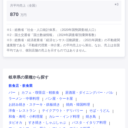
※3
月平均売上（全国）
870
万円
※1：総務省「社会・人口統計体系」（2020年国勢調査/総人口）
※2：国土交通省「国土数値情報」（2024年調査/駅別乗降客数）
※3：総務省・経済産業省「経済センサス‐活動調査」（2021年調査）の不動産関
連業態である「不動産代理業・仲介業」の平均売上から算出。なお、売上は全国
平均であり、個別店舗の売上を示すものではありません。
岐阜県の業種から探す
飲食店・飲食業
バー
カフェ・喫茶店・軽飲食
居酒屋・ダイニングバー・バル
|
|
|
ラーメン・中華料理
パン屋・ケーキ屋
|
|
お好み焼き・ステーキ・鉄板焼き
焼肉・韓国料理
|
|
洋食・レストラン
テイクアウト・デリバリー
そば・うどん
|
|
|
和食・寿司・小料理屋
カレー・インド料理
焼き鳥
|
|
|
タピオカ
すき焼き・しゃぶしゃぶ
パスタ・イタリア料理
|
|
|