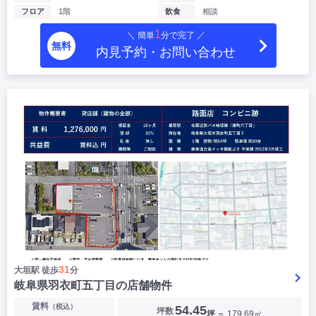
フロア
1階
飲食
相談
1
＼ 簡単
分で完了 ／
無料
内見予約・お問い合わせ
31
大垣駅 徒歩
分
岐阜県羽衣町五丁目の店舗物件
賃料
（税込）
54.45
坪数
坪
＝ 179.69㎡