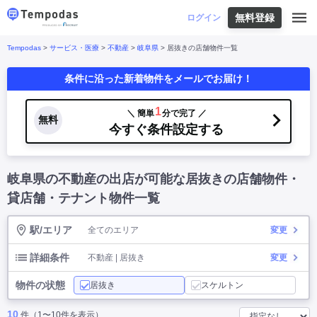
無料登録
はじめての方へ
ログイン
Tempodas
>
サービス・医療
>
不動産
>
岐阜県
> 居抜きの店舗物件一覧
Tempodasとは
都道府県や業種から探す
条件に沿った新着物件をメールでお届け！
便利な機能
都道府県から探す
お役立ちコンテンツ
北海道
・
東北
北海道
|
青森県
|
岩手県
|
宮城県
|
秋田県
|
1
＼ 簡単
分で完了 ／
利用イメージ
無料
山形県
|
福島県
|
今すぐ条件設定する
関東
東京都
|
神奈川県
|
埼玉県
|
千葉県
|
栃木県
|
よくあるご質問
茨城県
|
群馬県
|
中部
山梨県
|
長野県
|
石川県
|
新潟県
|
富山県
|
岐阜県の不動産の出店が可能な居抜きの店舗物件・
お問い合わせ
福井県
|
愛知県
|
岐阜県
|
静岡県
|
近畿
大阪府
|
兵庫県
|
京都府
|
滋賀県
|
奈良県
|
貸店舗・テナント物件一覧
和歌山県
|
三重県
|
中国
岡山県
|
広島県
|
鳥取県
|
島根県
|
山口県
|
駅/エリア
全てのエリア
変更
四国
香川県
|
徳島県
|
愛媛県
|
高知県
|
九州
福岡県
|
佐賀県
|
長崎県
|
熊本県
|
大分県
|
詳細条件
不動産 | 居抜き
変更
宮崎県
|
鹿児島県
|
沖縄県
|
物件の状態
居抜き
スケルトン
業種から探す
10
件（1〜10件を表示）
飲食店・飲食業