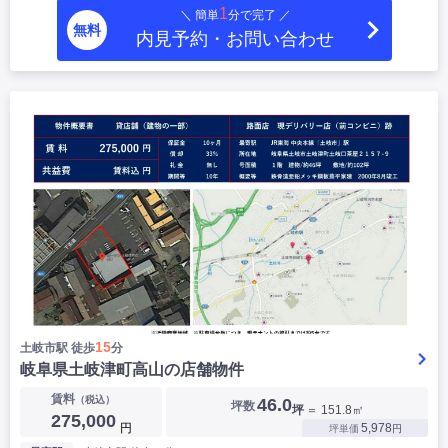
1
＼ 簡単
分で完了 ／
|
|
|
居抜き
スケルトン
指定なし
無料
内見予約・お問い合わせ
15
土岐市駅 徒歩
分
岐阜県土岐津町高山の店舗物件
賃料
（税込）
46.0
坪数
坪
＝ 151.8㎡
275,000
円
5,978
坪単価
円