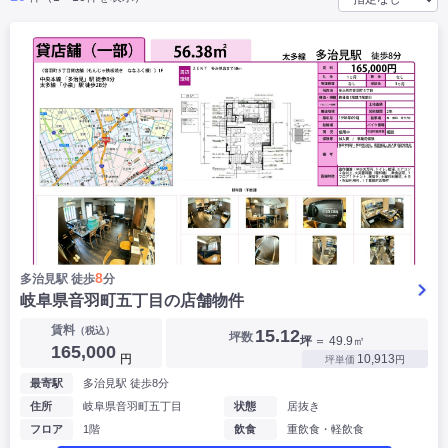
|
|
|
バー
カフェ・喫茶店・軽飲食
居酒屋・ダイニングバー・バル
|
|
ラーメン・中華料理
パン屋・ケーキ屋
|
|
お好み焼き・ステーキ・鉄板焼き
焼肉・韓国料理
|
|
|
洋食・レストラン
テイクアウト・デリバリー
そば・うどん
|
|
|
和食・寿司・小料理屋
カレー・インド料理
焼き鳥
|
|
|
タピオカ
すき焼き・しゃぶしゃぶ
パスタ・イタリア料理
|
|
ファーストフード・屋台
フレンチ・フランス料理
|
|
アジア料理・エスニック
カラオケ・パブ・スナック
サービス・医療
|
|
美容室・理容室
美容サロン(エステ・ネイル・マツエク)
|
|
マッサージ店・整体院
フィットネスジム
|
|
|
病院・クリニック・歯科
スクール・塾
不動産
8
多治見駅 徒歩
分
小売・物販
岐阜県音羽町五丁目の店舗物件
|
|
|
アパレル・古着屋
コンビニ
花屋
賃料
（税込）
15.12
坪数
坪
＝ 49.9㎡
その他
165,000
円
10,913
坪単価
円
|
|
|
オフィス・事務所
コインランドリー
ネットカフェ・漫画喫茶
最寄駅
多治見駅 徒歩8分
|
スタジオ・ホール
住所
岐阜県音羽町五丁目
状態
居抜き
フロア
1階
飲食
重飲食・軽飲食
こだわり条件から探す